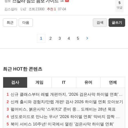
스칼라 침소 콤보 가이드
정보
5
댓글
김스칼라
Lv.2
조회 23300
추천 1
07-04
최근
다음
검색
글쓰기
1
2
3
4
5
최근 HOT한 콘텐츠
검사
게임
IT
유머
연예
1
신규 클래스부터 레벨 개편까지, '2026 검은사막 하이델 연회' 총정리
2
신캐 출시와 경험치/만렙 개편! 검사 2026 하이델 연회 모아보기
3
펄어비스, 붉은사막 '스위치2' 준비 중... 도깨비는 28년 목표
4
넨도로이드로 만나는 우사! '2026 하이델 연회' 막바지 깜짝 공개
5
북미 서비스 10주년! 미국에서 열린 '검은사막 하이델 연회'