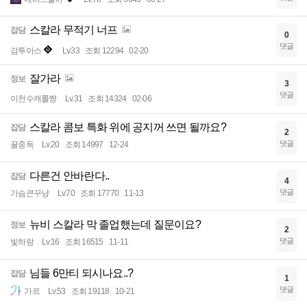
스칼라 무적기 너프
잡담
0
댓글
감투아스
Lv.33
조회 12294
02-20
잘가라
정보
3
댓글
이천수캐롤짱
Lv.31
조회 14324
02-06
스칼라 콤보 특화 위에 공지꺼 쓰면 될까요?
잡담
2
댓글
꿀중독
Lv.20
조회 14997
12-24
다른건 안바란다..
잡담
4
댓글
가슴큰꾸냥
Lv.70
조회 17770
11-13
뉴비 스칼라 막 졸업했는데 질문이요?
정보
2
댓글
빛하랑
Lv.16
조회 16515
11-11
님들 6만티 되시나요..?
잡담
1
댓글
가르
Lv.53
조회 19118
10-21