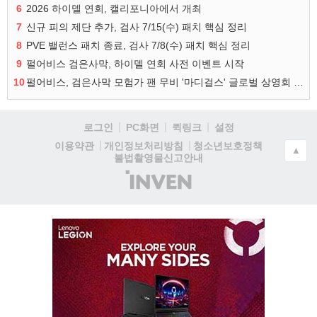
6
2026 하이델 연회, 캘리포니아에서 개최
7
신규 피의 제단 추가, 검사 7/15(수) 패치 핵심 정리
8
PVE 밸런스 패치 종료, 검사 7/8(수) 패치 핵심 정리
9
펄어비스 검은사막, 하이델 연회 사전 이벤트 시작
10
펄어비스, 검은사막 모험가 팬 무비 '마디걸스' 글로벌 상영회 개최
로그인
PC화면
퀵링크
설정
청소년보호정책
이용약관
개인정보처리방침
▲
불법촬영물신고안내
(주)
인
벤