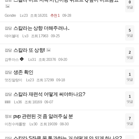
잡담
0
댓글
Gondre
Lv.23
조회 16201
추천 1
09-28
스칼라는 상향 더해주려나..
잡담
5
댓글
데어블데
Lv.3
조회 17963
09-25
스칼라 또 상향!
잡담
2
댓글
감투아스
Lv.31
조회 20376
09-20
생존 확인
잡담
1
댓글
멋진말랑이
Lv.23
조회 17299
09-18
스칼라 재련석 어떻게 써야하나요?
잡담
1
댓글
Iillilll
Lv.36
조회 18169
09-07
pvp 관련된 것 좀 알려주실 분
정보
7
댓글
이천수캐롤짱
Lv.30
조회 19039
08-30
스칼라 S좌클 몹 통과하는 거 어떻게 안 되게 하나요?
잡담