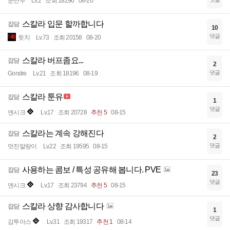
쭌만두
Lv.2
조회 18296
08-20
스칼라 입문 할까합니다
잡담
10
댓글
윗치
Lv.73
조회 20158
08-20
스칼라 버프좀요...
잡담
2
댓글
Gondre
Lv.21
조회 18196
08-19
스칼라 툰유
잡담
1
댓글
앤시크
Lv.17
조회 20728
추천 5
08-15
스칼라는 계속 강해진다
잡담
2
댓글
멋진말랑이
Lv.22
조회 19595
08-15
사용하는 콤보 / 특성 공유해 봅니다. PVE
잡담
23
댓글
앤시크
Lv.17
조회 23794
추천 5
08-15
스칼라 상향 감사합니다
잡담
1
댓글
감투아스
Lv.31
조회 19317
추천 1
08-14