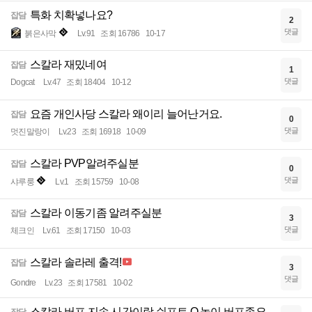
특화 치확넣나요?
잡담
2
댓글
붉은사막
Lv.91
조회 16786
10-17
스칼라 재밌네여
잡담
1
댓글
Dogcat
Lv.47
조회 18404
10-12
요즘 개인사당 스칼라 왜이리 늘어난거요.
잡담
0
댓글
멋진말랑이
Lv.23
조회 16918
10-09
스칼라 PVP알려주실분
잡담
0
댓글
샤루룽
Lv.1
조회 15759
10-08
스칼라 이동기좀 알려주실분
잡담
3
댓글
체크인
Lv.61
조회 17150
10-03
스칼라 솔라레 출격!
잡담
3
댓글
Gondre
Lv.23
조회 17581
10-02
스칼라 버프 지속 시간이랑 쉬프트 Q 높이 버프좀요