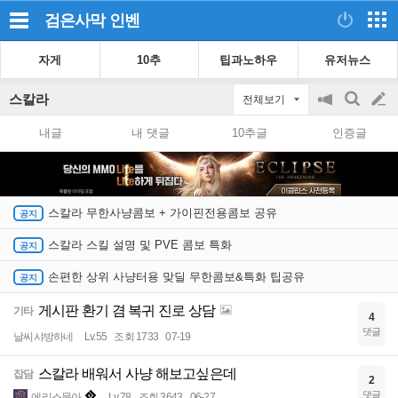
검은사막
인벤
자게
10추
팁과노하우
유저뉴스
스칼라
전체보기
공
검
글
지
색
내글
내 댓글
10추글
인증글
on/off
쓰
기
스칼라 무한사냥콤보 + 가이핀전용콤보 공유
스칼라 스킬 설명 및 PVE 콤보 특화
손편한 상위 사냥터용 맞딜 무한콤보&특화 팁공유
게시판 환기 겸 복귀 진로 상담
기타
4
댓글
날씨샤방하네
Lv.55
조회 1733
07-19
스칼라 배워서 사냥 해보고싶은데
잡담
2
댓글
에리스물아
Lv.78
조회 3643
06-27