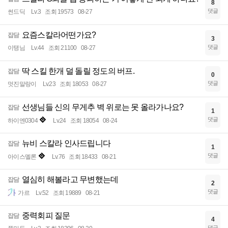
8
댓글
썬드딕
Lv.3
조회 19573
08-27
요즘스칼라어떤가요?
잡담
3
댓글
이탱님
Lv.44
조회 21100
08-27
딱 스킬 한개 덜 돌릴 정도의 버프.
잡담
0
댓글
멋진말랑이
Lv.23
조회 18053
08-27
선생님들 신의 무게추 벽 위로는 못 올라가나요?
잡담
1
댓글
하이엔0304
Lv.24
조회 18054
08-24
뉴비 스칼라 인사드립니다
잡담
1
댓글
아이스멜론
Lv.76
조회 18433
08-21
열심히 해볼라고 무변했는데
잡담
2
댓글
가르
Lv.52
조회 19889
08-21
중력회피 질문
잡담
4
댓글