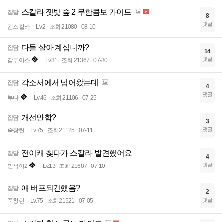
스칼라 잿빛 숲 2 무한콤보 가이드
잡담
8
댓글
김스칼라
Lv.2
조회 21080
08-10
다들 살아 계십니까?
잡담
14
댓글
감투아스
Lv.31
조회 21367
07-30
각소서에서 넘어왔는데
잡담
4
댓글
부다
Lv.46
조회 21106
07-25
개선안함?
잡담
3
댓글
죽창린
Lv.75
조회 21125
07-11
전이캐 찾다가 스칼라 발견했어요
잡담
4
댓글
민석이2
Lv.13
조회 21687
07-10
얘 버프되긴했음?
잡담
2
댓글
죽창린
Lv.75
조회 21521
07-05