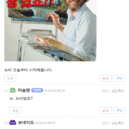
뉴비 오늘부터 시작해봅니다.
답글
2
0
머슴맨
22-04-22 08:23
신고
|
공감 확인
뉴..뉴비맞죠?
답글
1
0
보네이도
22-04-24 06:52
신고
|
공감 확인