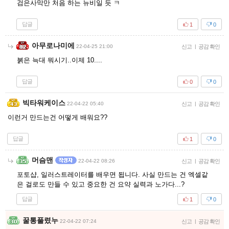
검은사막만 처음 하는 뉴비일 듯 ㅋ
답글
1
0
아무로나미에
22-04-25 21:00
신고
|
공감 확인
붉은 늑대 뭐시기..이제 10....
답글
0
0
빅타워케이스
22-04-22 05:40
신고
|
공감 확인
이런거 만드는건 어떻게 배워요??
답글
1
0
머슴맨
22-04-22 08:26
신고
|
공감 확인
포토샵, 일러스트레이터를 배우면 됩니다. 사실 만드는 건 엑셀같
은 걸로도 만들 수 있고 중요한 건 요약 실력과 노가다...?
답글
1
0
꿀통풀렸누
22-04-22 07:24
신고
|
공감 확인