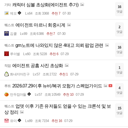
캐릭터 심볼 초상화(에이전트 추가)
기타
16
댓글
제오
Lv.64
조회 3368
추천 7
07-30
에이전트 마르니 회중시계
퀘스트
2
댓글
김쿨
Lv.89
조회 6386
추천 7
07-30
gm노트에 나와있지 않은 4태고 의뢰 팝업 관련
퀘스트
16
댓글
루이별
Lv.60
조회 5228
추천 6
07-29
에이전트 공홈 사진 초상화
직업
1
댓글
화내지마친구
Lv.57
조회 2722
추천 1
07-29
2026.07.29이후 뉴비/복귀 모험가 스펙업가이드
루트
4
댓글
만두집아들
Lv.57
조회 10549
추천 10
07-29
업뎃 이후 기존 유저들도 얻을 수 있는 크론석 및 보
퀘스트
15
상 정리
댓글
유미
Lv.89
조회 7154
추천 16
07-29