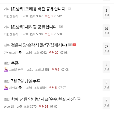
[초상화] 크레용 버전 공유합니다.
기타
2
댓글
치킨짭짭이
Lv.60
조회 3567
추천 3
07-12
[초상화] 세라핌 공유합니다.
기타
10
댓글
치킨짭짭이
Lv.60
조회 5830
추천 4
07-08
검은사당 손각시 (팔/구/십재시니)
전투
27
댓글
쪼꼬린
Lv.86
조회 6042
추천 20
07-08
쿠폰
일반
2
댓글
그리운빤주
Lv.71
조회 18351
추천 5
07-08
7월 7일 당일쿠폰
일반
0
댓글
대깨검
Lv.76
조회 8654
추천 5
07-07
항해 선원 악어밥 지표(순수,현실,자신)
일반
5
댓글
syber18
Lv.5
조회 3570
추천 14
07-06