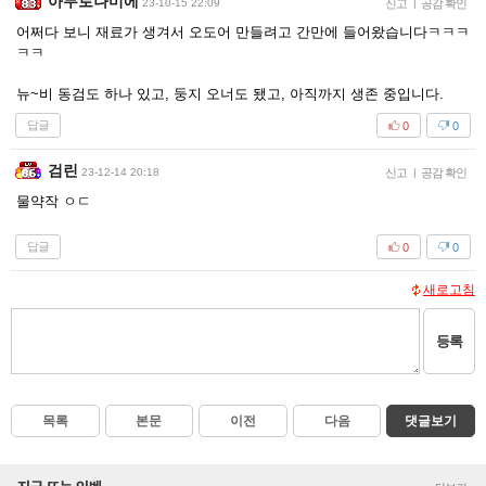
아무로나미에
23-10-15 22:09
신고
|
공감 확인
어쩌다 보니 재료가 생겨서 오도어 만들려고 간만에 들어왔습니다ㅋㅋㅋ
ㅋㅋ
뉴~비 동검도 하나 있고, 둥지 오너도 됐고, 아직까지 생존 중입니다.
답글
0
0
검린
23-12-14 20:18
신고
|
공감 확인
물약작 ㅇㄷ
답글
0
0
새로고침
등록
목록
본문
이전
다음
댓글보기