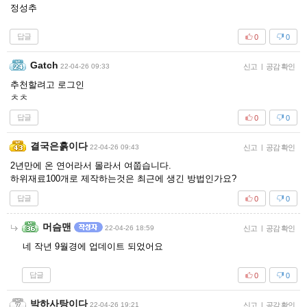
정성추
답글
0
0
Gatch
22-04-26 09:33
신고
|
공감 확인
추천할려고 로그인
ㅊㅊ
답글
0
0
결국은흙이다
22-04-26 09:43
신고
|
공감 확인
2년만에 온 연어라서 몰라서 여쭙습니다.
하위재료100개로 제작하는것은 최근에 생긴 방법인가요?
답글
0
0
머슴맨
22-04-26 18:59
신고
|
공감 확인
네 작년 9월경에 업데이트 되었어요
답글
0
0
박하사탕이다
22-04-26 19:21
신고
|
공감 확인