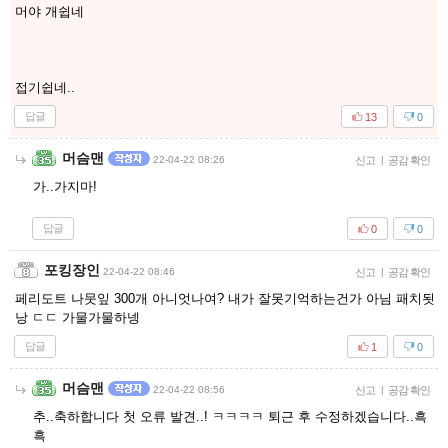
머야 개쉽네
접기쉽네..
답글
13
0
머슴맨
22-04-22 08:26
신고
|
공감 확인
가..가지마!
답글
0
0
포킹장인
22-04-22 08:46
신고
|
공감 확인
페리도트 나뭇잎 300개 아니엇나여? 내가 잘못기억하는건가 아님 패치됫
낭 ㄷㄷ 가물가물하넹
답글
1
0
머슴맨
22-04-22 08:56
신고
|
공감 확인
추..축하합니다 첫 오류 발견..! ㅋㅋㅋㅋ 퇴근 후 수정하겠습니다..흑
흑