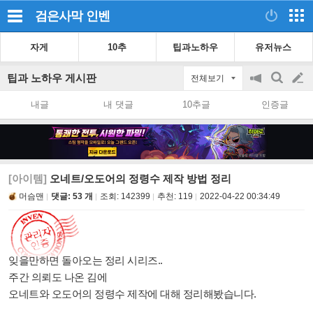
검은사막
인벤
자게
10추
팁과노하우
유저뉴스
팁과 노하우 게시판
전체보기
공
검
글
지
색
내글
내 댓글
10추글
인증글
on/off
쓰
기
[아이템]
오네트/오도어의 정령수 제작 방법 정리
머슴맨
댓글: 53 개
조회:
142399
추천:
119
2022-04-22 00:34:49
잊을만하면 돌아오는 정리 시리즈..
주간 의뢰도 나온 김에
오네트와 오도어의 정령수 제작에 대해 정리해봤습니다.