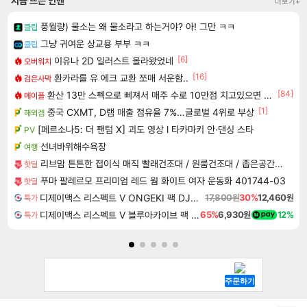
지금 뜨는 인벤
더보기+
풍월량) 물소는 왜 물소라고 하는거야? 아! 그만 ㅋㅋ
클립
그냥 귀여운 상교용 부부 ㅋㅋ
클립
[6]
이유나 2D 일러스트 올라왔었네
오버워치
[16]
환카라를 유 에크 교환 쪼매 서운함..
검은사막
[84]
환산 13만 스펙으로 삐져서 매주 수로 10만점 치고있으면 ㅋㅋ
메이플
[1]
중국 CXMT, D램 매출 점유율 7%…글로벌 4위로 부상
해외겜
[페르소나5: 더 팬텀 X] 괴도 영상 l 타카마키 안·댄싱 스타
PV
선녀바위해수욕장
여행
리브맘 튼튼한 접이식 매직 빨래건조대 / 원룸건조대 / 좁은공간에 딱! 자리차지 없는 건조대
핫딜
푸마 팔레르모 프리미엄 레드 웜 화이트 여자 운동화 401744-03
핫딜
디제이맥스 리스펙트 V ONGEKI 팩 DJMAX RESPECT V ONGEKI Pack DLC
17,800원
30%
12,460원
특가
디제이맥스 리스펙트 V 블루아카이브 팩 DJMAX RESPECT V Blue Archive Pack DLC
65%
6,930원
12%
특가