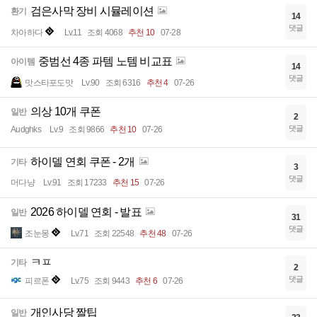
검은사막 장비 시뮬레이션
환기
14
댓글
차아하다
Lv.11
조회 4068
추천 10
07-28
중범선 4종 파템 노템 비교표
아이템
14
댓글
맛스타포도맛
Lv.90
조회 6316
추천 4
07-26
의상 10개 쿠폰
일반
2
댓글
Audghks
Lv.9
조회 9866
추천 10
07-26
하이델 연회 쿠폰 - 2개
기타
3
댓글
머다냥
Lv.91
조회 17233
추천 15
07-26
2026 하이델 연회 - 발표
일반
31
댓글
조눈몽
Lv.71
조회 22548
추천 48
07-26
ㅋㅍ
기타
2
댓글
피르폰
Lv.75
조회 9443
추천 6
07-26
개인사당 짤팁
일반