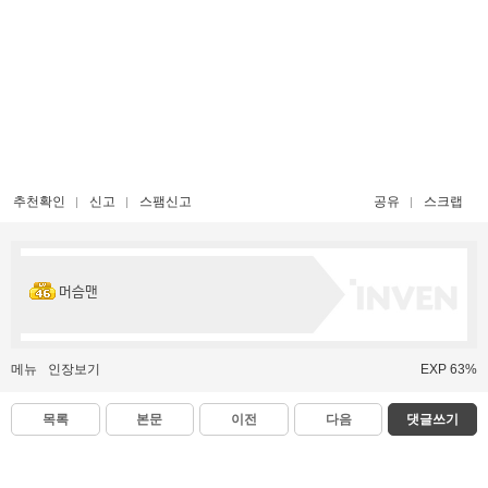
추천확인
신고
스팸신고
공유
스크랩
머슴맨
메뉴
인장보기
EXP 63%
목록
본문
이전
다음
댓글쓰기