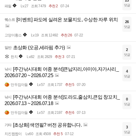
23
댓글
패릴
Lv.27
조회 7479
추천 2
07-24
[이벤트] 파도에 실려온 보물지도, 수상한 자루 위치
퀘스트
26
댓글
고양이황소
Lv.19
조회 12492
추천 26
07-22
초상화 (오공,세라핌 추가)
일반
2
댓글
한치
Lv.82
조회 2829
추천 3
07-21
[주간낚시대회 어종 분석]큰납지리,아미아,자가사리_
낚시
4
2026.07.20 ~ 2026.07.25
댓글
만두집아들
Lv.57
조회 1737
추천 5
07-20
[주간낚시대회 어종 분석]도라도,줄삼치,큰입 창꼬치_
낚시
0
2026.07.13 ~ 2026.07.18
댓글
만두집아들
Lv.57
조회 2197
추천 6
07-13
[초상화] 색연필? 버전 공유합니다.
기타
3
댓글
치킨짭짭이
Lv.60
조회 4508
추천 5
07-12