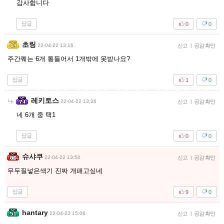
감사합니다
답글
0
0
초링
22-04-22 13:16
신고
|
공감 확인
주간퀘는 6개 통들어서 1개밖에 못받나요?
답글
1
0
레키토스
22-04-22 13:26
신고
|
공감 확인
네 6개 중 택1
답글
0
0
슈샤쿠
22-04-22 13:50
신고
|
공감 확인
무두질넣은색기 진짜 개패고싶네
답글
9
0
hantary
22-04-22 15:06
신고
|
공감 확인