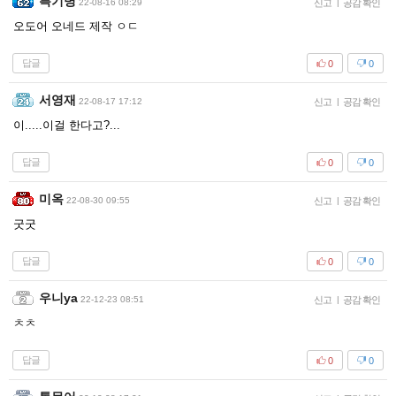
특기병
22-08-16 08:29
신고
|
공감 확인
오도어 오네드 제작 ㅇㄷ
답글
0
0
서영재
22-08-17 17:12
신고
|
공감 확인
이.....이걸 한다고?...
답글
0
0
미옥
22-08-30 09:55
신고
|
공감 확인
굿굿
답글
0
0
우니ya
22-12-23 08:51
신고
|
공감 확인
ㅊㅊ
답글
0
0