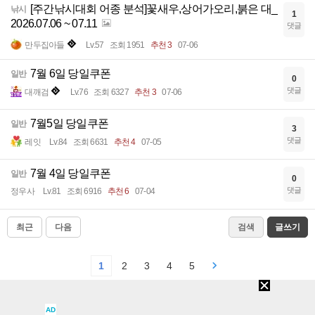
[주간낚시대회 어종 분석]꽃새우,상어가오리,붉은 대_
낚시
1
2026.07.06 ~ 07.11
댓글
만두집아들
Lv.57
조회 1951
추천 3
07-06
7월 6일 당일쿠폰
일반
0
댓글
대깨검
Lv.76
조회 6327
추천 3
07-06
7월5일 당일쿠폰
일반
3
댓글
레잇
Lv.84
조회 6631
추천 4
07-05
7월 4일 당일쿠폰
일반
0
댓글
정우사
Lv.81
조회 6916
추천 6
07-04
최근
다음
검색
글쓰기
1
2
3
4
5
AD