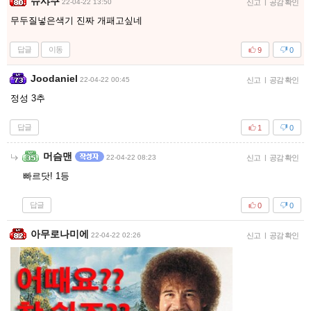
슈샤쿠
22-04-22 13:50
신고
|
공감 확인
무두질넣은색기 진짜 개패고싶네
답글
이동
9
0
Joodaniel
22-04-22 00:45
신고
|
공감 확인
정성 3추
답글
1
0
머슴맨
22-04-22 08:23
신고
|
공감 확인
빠르닷! 1등
답글
0
0
아무로나미에
22-04-22 02:26
신고
|
공감 확인