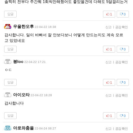
솔찍히 전부다 주간퀘 1회씩만해줬어도 좋았을건데 다해도 5달걸리는거
답글
1
0
우울한오후
22-04-22 16:38
신고
|
공감 확인
감사합니다. 일이 바빠서 잘 안보다보니 어떻게 만드는지도 계속 모르
고 있었네요
답글
1
0
봉loc
22-04-22 17:21
신고
|
공감 확인
ㅇㄷ
답글
1
0
아이오타
22-04-22 18:28
신고
|
공감 확인
감사합니다
답글
1
0
아로와춤을
22-04-24 08:27
신고
|
공감 확인