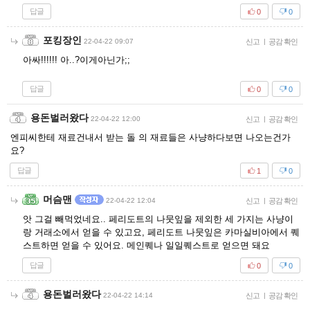
답글
0
0
포킹장인
22-04-22 09:07
신고
|
공감 확인
아싸!!!!!! 아..?이게아닌가;;
답글
0
0
용돈벌러왔다
22-04-22 12:00
신고
|
공감 확인
엔피씨한테 재료건내서 받는 돌 의 재료들은 사냥하다보면 나오는건가
요?
답글
1
0
머슴맨
22-04-22 12:04
신고
|
공감 확인
앗 그걸 빼먹었네요.. 페리도트의 나뭇잎을 제외한 세 가지는 사냥이
랑 거래소에서 얻을 수 있고요, 페리도트 나뭇잎은 카마실비아에서 퀘
스트하면 얻을 수 있어요. 메인퀘나 일일퀘스트로 얻으면 돼요
답글
0
0
용돈벌러왔다
22-04-22 14:14
신고
|
공감 확인