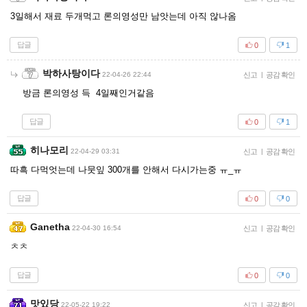
3일해서 재료 두개먹고 론의영성만 남앗는데 아직 않나옴
답글
0
1
박하사탕이다
22-04-26 22:44
신고
|
공감 확인
방금 론의영성 득 4일째인거같음
답글
0
1
히나모리
22-04-29 03:31
신고
|
공감 확인
따흑 다먹엇는데 나뭇잎 300개를 안해서 다시가는중 ㅠ_ㅠ
답글
0
0
Ganetha
22-04-30 16:54
신고
|
공감 확인
ㅊㅊ
답글
0
0
맛있당
22-05-22 19:22
신고
|
공감 확인