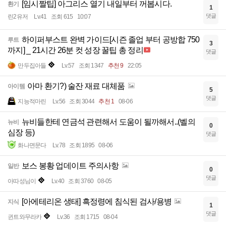
[임시짤팁] 아그리스 열기 내일부터 꺼봅시다.
환기
1
댓글
린2유저
Lv.41
조회 615
10:07
하이퍼부스트 완벽 가이드[시즌 졸업 부터 공방합 750
루트
3
까지] _ 21시간 26분 컷 성장 꿀팁 총 정리
댓글
만두집아들
Lv.57
조회 1347
추천 9
22:05
아마 환기?) 술잔 재료 대체품
아이템
5
댓글
지능적마린
Lv.56
조회 3044
추천 1
08-06
뉴비들한테 연금석 관련해서 도움이 될까해서..(벨의
뉴비
0
심장 등)
댓글
화나면문다
Lv.78
조회 1895
08-06
보스 봉황 업데이트 주의사항
일반
0
댓글
아따성님이
Lv.40
조회 3760
08-05
[아에테리온 생태] 흑정령에 침식된 검사/용병
지식
1
댓글
귄트와무라카
Lv.36
조회 1715
08-04