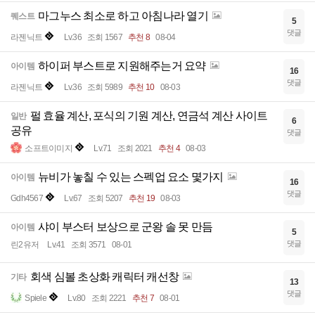
마그누스 최소로 하고 아침나라 열기
퀘스트
5
댓글
라젠닉트
Lv.36
조회 1567
추천 8
08-04
하이퍼 부스트로 지원해주는거 요약
아이템
16
댓글
라젠닉트
Lv.36
조회 5989
추천 10
08-03
펄 효율 계산, 포식의 기원 계산, 연금석 계산 사이트
일반
6
공유
댓글
소프트이미지
Lv.71
조회 2021
추천 4
08-03
뉴비가 놓칠 수 있는 스펙업 요소 몇가지
아이템
16
댓글
Gdh4567
Lv.67
조회 5207
추천 19
08-03
샤이 부스터 보상으로 군왕 솔 못 만듬
아이템
5
댓글
린2유저
Lv.41
조회 3571
08-01
회색 심볼 초상화 캐릭터 캐선창
기타
13
댓글
Spiele
Lv.80
조회 2221
추천 7
08-01