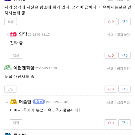
자기 생각에 자신은 평소에 화가 많다, 성격이 급하다 에 속하시는분은 안
하시는게 좋
답글
0
0
인막
22-12-09 18:15
신고
|
공감 확인
진짜 좋
답글
0
0
이런젠좌앙
22-06-05 15:20
신고
|
공감 확인
눈물 대전사도 줌
답글
0
0
머슴맨
22-06-26 23:32
신고
|
공감 확인
바빠서 추가가 늦었네육.. 추가했습니다!
답글
0
0