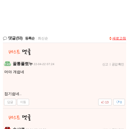
댓글
(53)
등록순
|
최신순
새로고침
꿀통풀렸누
22-04-22 07:24
신고
|
공감 확인
머야 개쉽네
접기쉽네..
답글
이동
13
0