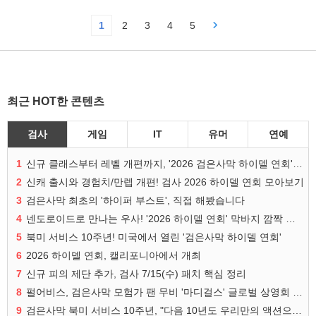
1
2
3
4
5
최근 HOT한 콘텐츠
검사
게임
IT
유머
연예
1
신규 클래스부터 레벨 개편까지, '2026 검은사막 하이델 연회' 총정리
2
신캐 출시와 경험치/만렙 개편! 검사 2026 하이델 연회 모아보기
3
검은사막 최초의 '하이퍼 부스트', 직접 해봤습니다
4
넨도로이드로 만나는 우사! '2026 하이델 연회' 막바지 깜짝 공개
5
북미 서비스 10주년! 미국에서 열린 '검은사막 하이델 연회'
6
2026 하이델 연회, 캘리포니아에서 개최
7
신규 피의 제단 추가, 검사 7/15(수) 패치 핵심 정리
8
펄어비스, 검은사막 모험가 팬 무비 '마디걸스' 글로벌 상영회 개최
9
검은사막 북미 서비스 10주년, "다음 10년도 우리만의 액션으로"