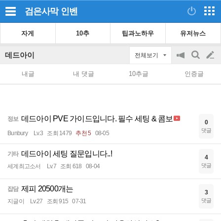
검은사막
인벤
자게
10추
팁과노하우
유저뉴스
데드아이
전체보기
공
검
글
지
색
내글
내 댓글
10추글
인증글
on/off
쓰
기
데드아이 PVE 가이드입니다. 필수 세팅 & 콤보
정보
0
댓글
Bunbury
Lv.3
조회 1479
추천 5
08-05
데드아이 세팅 질문입니다..!
기타
4
댓글
세계최고소서
Lv.7
조회 618
08-04
제피 20500개는
잡담
3
댓글
지글이
Lv.27
조회 915
07-31