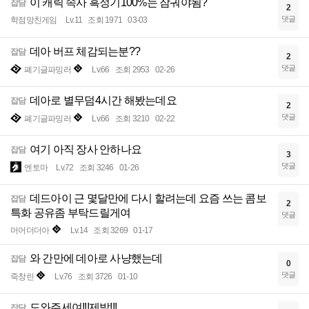
이 캐릭 속사 흑정기100%는 잠궈야됨?
잡담
2
댓글
학점망친게임
Lv.11
조회 1971
03-03
데아 버프 체감되는분??
잡담
2
댓글
폐기글파밍러
Lv.66
조회 2953
02-26
데아로 별무덤4시간 해봤는데요
잡담
2
댓글
폐기글파밍러
Lv.66
조회 3210
02-22
여기 아직 장사 안하나요
잡담
3
댓글
엔토마
Lv.72
조회 3246
01-26
데드아이 근 몇달만에 다시 할려는데 요즘 쓰는 콤보
잡담
2
특화 공유좀 부탁드릴게여
댓글
머어더더아
Lv.14
조회 3269
01-17
와 간만에 데아로 사냥했는데
잡담
0
댓글
죽창린
Lv.76
조회 3726
01-10
도와주세여!!!제발!!!
잡담