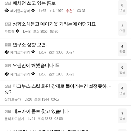
패치전 쓰고 있는 콤보
잡담
0
댓글
폐기글파밍러
Lv.67
조회 1979
추천 1
03-31
상향소식듣고 데아기웃 거리는데 어떤가요
잡담
3
댓글
꾸르뀨
Lv.48
조회 3056
03-30
연구소 상향 보면..
잡담
6
댓글
폐기글파밍러
Lv.67
조회 3300
03-27
오랜만에 해봤습니다
잡담
0
댓글
폐기글파밍러
Lv.66
조회 1985
03-23
마그누스 스킬 화면 강제로 돌아가는건 설정못하나
잡담
4
요?!
댓글
십리도못가
Lv.26
조회 1344
03-17
데드아이 콤보 찾고 있습니다
정보
7
댓글
빨리하고싶네
Lv.21
조회 3333
03-06