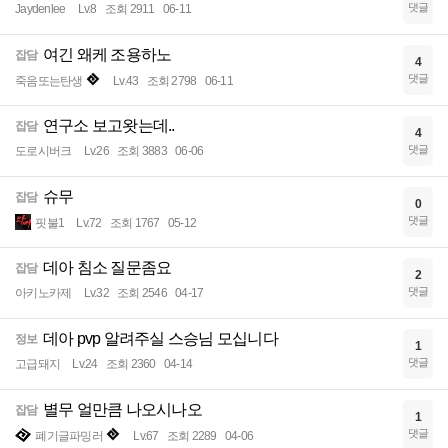
댓글
Jaydenlee
Lv.8
조회 2911
06-11
여긴 왜케 조용하노
잡담
4
댓글
죽음또는탄생
Lv.43
조회 2798
06-11
연구소 보고왓는데..
잡담
4
댓글
도로시버크
Lv.26
조회 3883
06-06
슈무
잡담
0
댓글
핏불1
Lv.72
조회 1767
05-12
데아 침소 질문좀요
잡담
2
댓글
아키노카제
Lv.32
조회 2546
04-17
데아 pvp 알려주실 스승님 모십니다
정보
1
댓글
고급돼지
Lv.24
조회 2360
04-14
별무 얼만큼 나오시나오
잡담
1
댓글
폐기글파밍러
Lv.67
조회 2289
04-06