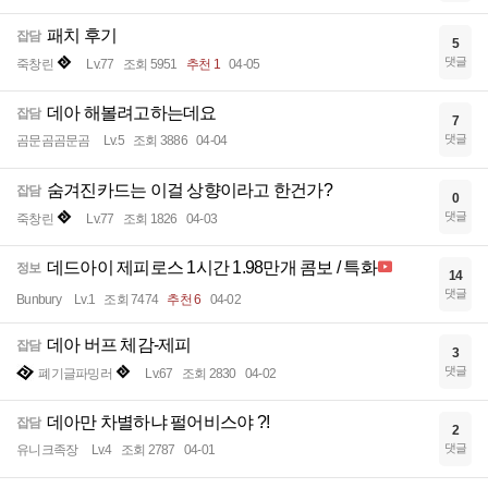
패치 후기
잡담
5
댓글
죽창린
Lv.77
조회 5951
추천 1
04-05
데아 해볼려고하는데요
잡담
7
댓글
곰문곰곰문곰
Lv.5
조회 3886
04-04
숨겨진카드는 이걸 상향이라고 한건가?
잡담
0
댓글
죽창린
Lv.77
조회 1826
04-03
데드아이 제피로스 1시간 1.98만개 콤보 / 특화
정보
14
댓글
Bunbury
Lv.1
조회 7474
추천 6
04-02
데아 버프 체감-제피
잡담
3
댓글
폐기글파밍러
Lv.67
조회 2830
04-02
데아만 차별하냐 펄어비스야 ?!
잡담
2
댓글
유니크족장
Lv.4
조회 2787
04-01