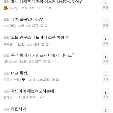
혹시 패치후 데아콤 어느거 사용하실까요?
잡담
8
댓글
마시쩡
Lv.85
조회 1638
07-29
데아 물몸입니까??
잡담
5
댓글
타조9951
Lv.5
조회 2977
07-12
오늘 연구소 데드아이 소폭 하향
잡담
4
댓글
푸른해안
Lv.51
조회 4287
06-19
무적 회피기 커맨드가 어떻게 되나요?
잡담
1
댓글
dltkrdlqslek
Lv.23
조회 2374
06-13
너프 확정.
잡담
0
댓글
죽음또는탄생
Lv.43
조회 2540
06-12
데드아이 해보려고하는데
잡담
1
댓글
담대한
Lv.1
조회 2644
06-12
개씹사기
잡담
0