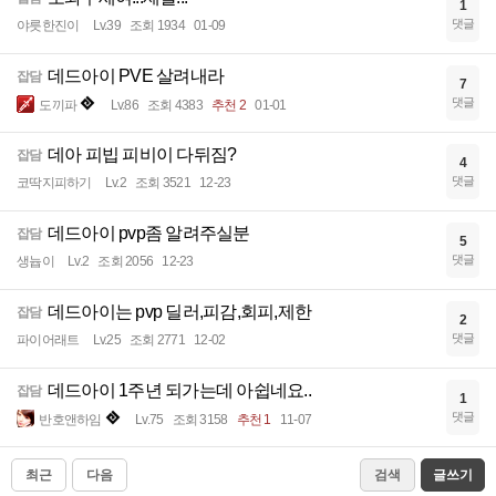
1
댓글
야릇한진이
Lv.39
조회 1934
01-09
데드아이 PVE 살려내라
잡담
7
댓글
도끼파
Lv.86
조회 4383
추천 2
01-01
데아 피빕 피비이 다뒤짐?
잡담
4
댓글
코딱지피하기
Lv.2
조회 3521
12-23
데드아이 pvp좀 알려주실분
잡담
5
댓글
생늅이
Lv.2
조회 2056
12-23
데드아이는 pvp 딜러,피감,회피,제한
잡담
2
댓글
파이어래트
Lv.25
조회 2771
12-02
데드아이 1주년 되가는데 아쉽네요..
잡담
1
댓글
반호앤하임
Lv.75
조회 3158
추천 1
11-07
최근
다음
검색
글쓰기