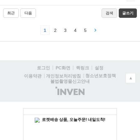
최근
다음
검색
글쓰기
1
2
3
4
5
로그인
PC화면
퀵링크
설정
청소년보호정책
이용약관
개인정보처리방침
▲
불법촬영물신고안내
(주)
인
벤