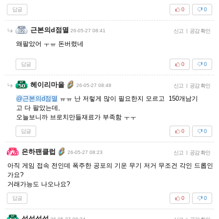
답글
0
0
근본의d점멸
26-05-27 08:41
신고
|
공감 확인
왜팔았어 ㅜㅠ 돈버렸네
답글
0
0
헤이리마을
26-05-27 08:48
신고
|
공감 확인
@근본의d점멸
ㅠㅠ 난 저렇게 많이 필요한지 모르고 150개남기
고 다 팔았는데,
오늘보니까 브로치만들재료가 부족함 ㅜㅜ
답글
0
0
은하팬클럽
26-05-27 08:23
신고
|
공감 확인
아직 게임 접속 전인데 폭주한 공포의 기운 무기 저거 무조건 각인 드롭인
가요?
거래가능도 나오나요?
답글
0
0
섭섭섭섭