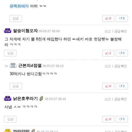
@특화배마
아하 ㄳㄳ
답글
0
0
쌀숭이혐오자
26-05-27 08:09
신고
|
공감 확인
그 자게에 자기 뿔 8천개 매입했다 하던 ㅄ새키 바로 컷당햇누 불쌍해
라 ㅋㅋㅋ
답글
2
0
근본의d점멸
26-05-27 08:13
신고
|
공감 확인
30억키나 썼다고함ㅋㅋㅋㅋ
답글
0
0
낡은호루라기
26-05-27 08:10
신고
|
공감 확인
사념 ㅅㅂ ㅋㅋㅋㅋ
답글
0
0
까만양말
26-05-27 08:12
신고
|
공감 확인