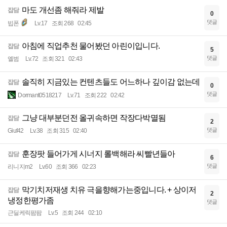
마도 개선좀 해줘라 제발
잡담
0
댓글
빕폰
Lv.17
조회 268
02:45
아침에 직업추천 물어봤던 아린이입니다.
잡담
5
댓글
엘범
Lv.72
조회 321
02:43
솔직히 지금있는 컨텐츠들도 어느하나 깊이감 없는데
잡담
0
댓글
Dormant0518217
Lv.71
조회 222
02:42
그냥 대부분던전 올귀속하면 작장다박멸됨
잡담
2
댓글
Giuf42
Lv.38
조회 315
02:40
훈장팟 들어가게 시너지 롤백해라 씨빨년들아
잡담
6
댓글
리니지m2
Lv.60
조회 366
02:23
막기치저재생 치유 극을향해가는중입니다. + 상이저
잡담
2
냉정한평가좀
댓글
근딜케릭팜팜
Lv.5
조회 244
02:10