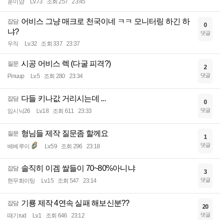
훈이얌
Lv.73
조회 257
23:45
어비스 그냥 매크로 천국이네 ㅋㅋ 모니터링 하긴 하
잡담
0
냐?
댓글
우직
Lv.32
조회 337
23:37
시공 어비스 렉 (다굴 피격?)
질문
2
댓글
Pinuup
Lv.5
조회 280
23:34
다들 키나값 거리시는데 ...
잡담
0
댓글
임시닉26
Lv.18
조회 611
23:33
형님들 제작 질문좀 할께요
질문
1
댓글
베베루이
Lv.59
조회 296
23:18
솔직히 이겜 쌀들이 70~80%아니냐
잡담
3
댓글
현무화이팅
Lv.15
조회 547
23:14
기룡 제작 4연속 실패 해보신분??
잡담
20
댓글
때기rud
Lv.1
조회 646
23:12