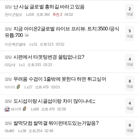
난 사실 글로벌 흥하길 바라고 있음
잡담
2
댓글
천마군림보
Lv.58
조회 364
추천 2
04:02
지금 아이온2글로벌 라이브 프리뷰. 트치:3500 /공식
잡담
5
유튭:700
댓글
미끈쌕끈열매
Lv.31
조회 515
03:52
시련에서 타겟팅변경 꿀팁없나요?
잡담
4
댓글
따당새
Lv.1
조회 335
03:23
무려움 수검이 1줄밖에 못한다 하면 튀고싶어
잡담
8
댓글
미미미
Lv.27
조회 479
03:03
도시섭이랑 시골섭이랑 차이 많이나네;;;
잡담
4
댓글
레이무
Lv.88
조회 470
02:58
쌀먹닷컴 쌀먹갤 뭐이런데도있는거알음?
잡담
0
댓글
Giuf42
Lv.38
조회 254
02:49