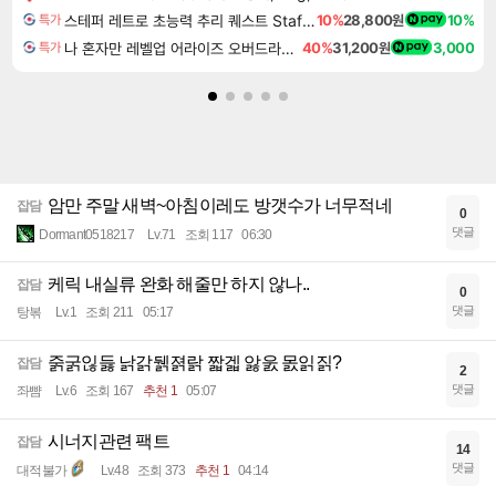
스테퍼 레트로 초능력 추리 퀘스트 Staffer Retro A Supernatural Mystery Quest
10%
28,800원
10%
특가
나 혼자만 레벨업 어라이즈 오버드라이브 디럭스 에디션 Solo Leveling Arise Overdrive Deluxe Edition
40%
31,200원
3,000
특가
암만 주말 새벽~아침이레도 방갯수가 너무적네
잡담
0
댓글
Dormant0518217
Lv.71
조회 117
06:30
케릭 내실류 완화 해줄만 하지 않나..
잡담
0
댓글
탕볶
Lv.1
조회 211
05:17
줅굵읺듫 낡갉뒑졁랅 짧겗 앓욼 몴읽짉?
잡담
2
댓글
좌뺨
Lv.6
조회 167
추천 1
05:07
시너지관련 팩트
잡담
14
댓글
대적불가
Lv.48
조회 373
추천 1
04:14