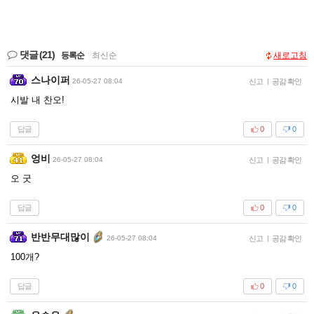
댓글
(21)
등록순
|
최신순
새로고침
스나이퍼
26-05-27 08:04
신고
|
공감 확인
시발 내 찬오!
답글
0
0
엉비
26-05-27 08:04
신고
|
공감 확인
오 굿
답글
0
0
반반무대많이
26-05-27 08:04
신고
|
공감 확인
100개?
답글
0
0