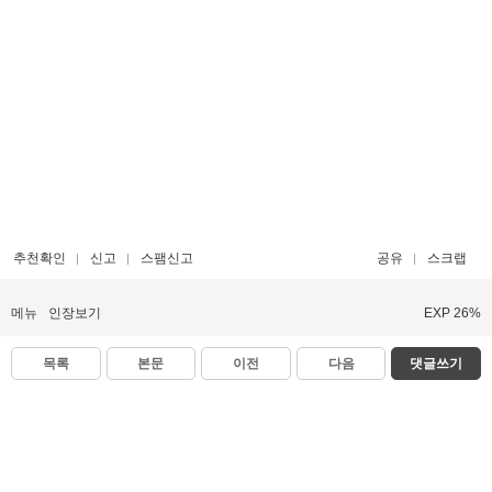
추천확인
신고
스팸신고
공유
스크랩
메뉴
인장보기
EXP 26%
목록
본문
이전
다음
댓글쓰기