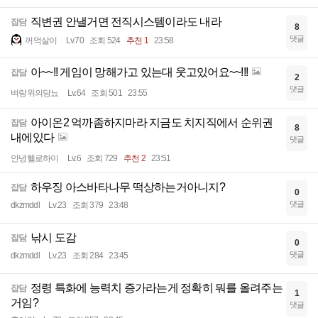
직변권 안낼거면 전직시스템이라도 내라
잡담
8
댓글
꺼먹살이
Lv.70
조회 524
추천 1
23:58
아~~!! 게임이 망해가고 있는대 웃고있어요~~!!!
잡담
2
댓글
벼랑위의당뇨
Lv.64
조회 501
23:55
아이온2 억까좀하지마라 지금도 치지직에서 순위권
잡담
8
내에있다
댓글
안녕헬로하이
Lv.6
조회 729
추천 2
23:51
하우징 아스바타나무 떡상하는거아니지?
잡담
0
댓글
dkzmddl
Lv.23
조회 379
23:48
낚시 도감
잡담
0
댓글
dkzmddl
Lv.23
조회 284
23:45
정령 특화에 능력치 증가라는게 정확히 뭐를 올려주는
잡담
1
거임?
댓글