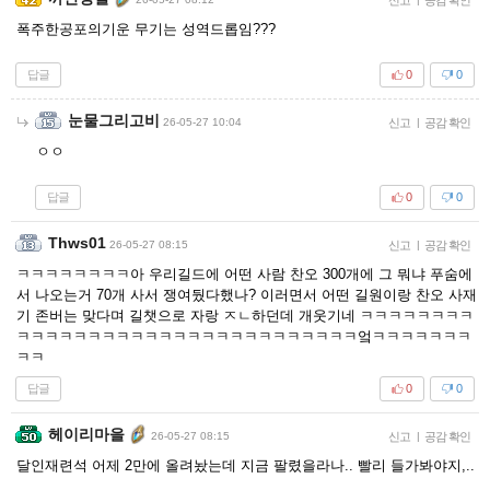
폭주한공포의기운 무기는 성역드롭임???
답글
0
0
눈물그리고비
26-05-27 10:04
신고
|
공감 확인
ㅇㅇ
답글
0
0
Thws01
26-05-27 08:15
신고
|
공감 확인
ㅋㅋㅋㅋㅋㅋㅋㅋ아 우리길드에 어떤 사람 찬오 300개에 그 뭐냐 푸숨에
서 나오는거 70개 사서 쟁여뒀다했나? 이러면서 어떤 길원이랑 찬오 사재
기 존버는 맞다며 길챗으로 자랑 ㅈㄴ하던데 개웃기네 ㅋㅋㅋㅋㅋㅋㅋㅋ
ㅋㅋㅋㅋㅋㅋㅋㅋㅋㅋㅋㅋㅋㅋㅋㅋㅋㅋㅋㅋㅋㅋㅋㅋ엌ㅋㅋㅋㅋㅋㅋㅋ
ㅋㅋ
답글
0
0
헤이리마을
26-05-27 08:15
신고
|
공감 확인
달인재련석 어제 2만에 올려놨는데 지금 팔렸을라나.. 빨리 들가봐야지,..