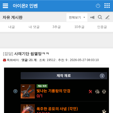
아이온2
인벤
자유 게시판
전체보기
공
검
글
지
색
내글
내 댓글
3추글
10추글
인증글
on/off
쓰
기
[잡담]
사재기단 씹멸망ㅋㅋ
특화배마
댓글: 21 개
조회:
19512
추천:
9
2026-05-27 08:03:10