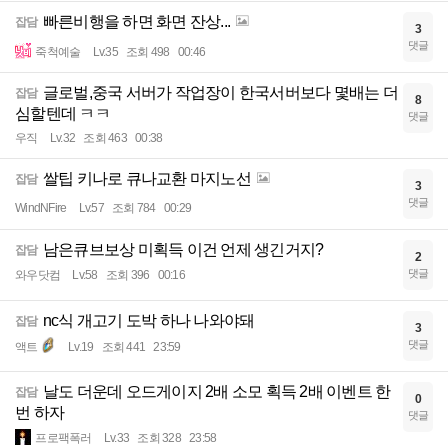
빠른비행을 하면 화면 잔상...
잡담
3
댓글
죽척예술
Lv.35
조회 498
00:46
글로벌,중국 서버가 작업장이 한국서버보다 몇배는 더
잡담
8
심할텐데 ㅋㅋ
댓글
우직
Lv.32
조회 463
00:38
쌀팁 키나로 큐나교환 마지노선
잡담
3
댓글
WindNFire
Lv.57
조회 784
00:29
남은큐브보상 미획득 이건 언제 생긴거지?
잡담
2
댓글
와우닷컴
Lv.58
조회 396
00:16
nc식 개고기 도박 하나 나와야돼
잡담
3
댓글
액트
Lv.19
조회 441
23:59
날도 더운데 오드게이지 2배 소모 획득 2배 이벤트 한
잡담
0
번 하자
댓글
프로팩폭러
Lv.33
조회 328
23:58