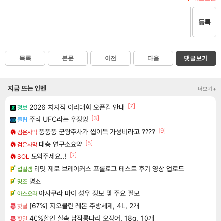
등록
목록
본문
이전
다음
댓글보기
지금 뜨는 인벤
더보기+
[7]
2026 치지직 이리대회 오픈컵 안내
정보
[3]
주식 UFC라는 우정잉
클립
[9]
풍풍풍 군왕주차가 씹이득 가성비라고 ????
검은사막
[5]
대충 연구소요약
검은사막
[7]
도와주세요..!
SOL
리밋 제로 브레이커스 프롤로그 테스트 후기 영상 업로드
섭컬겜
명조
명조
아사쿠라 마이 성우 정보 및 주요 필모
아스오라
[67%] 지오클린 레몬 주방세제, 4L, 2개
핫딜
40%할인 실속 납작롱다리 오징어, 18g, 10개
핫딜