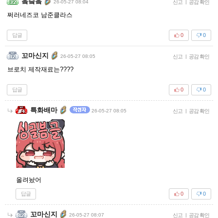
읔슼읔
26-05-27 08:04
신고
|
공감 확인
쩌러네즈코 남준클라스
답글
0
0
꼬마신지
26-05-27 08:05
신고
|
공감 확인
브로치 제작재료는????
답글
0
0
특화배마
26-05-27 08:05
신고
|
공감 확인
올려놨어
답글
0
0
꼬마신지
26-05-27 08:07
신고
|
공감 확인