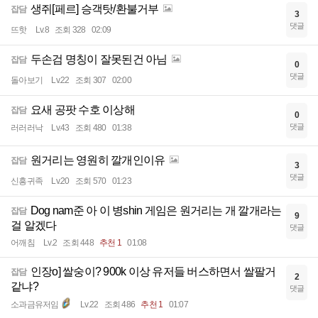
생쥐[페르] 승객탓/환불거부
잡담
3
댓글
뜨핫
Lv.8
조회 328
02:09
두손검 명칭이 잘못된건 아님
잡담
0
댓글
돌아보기
Lv.22
조회 307
02:00
요새 공팟 수호 이상해
잡담
0
댓글
러러러낙
Lv.43
조회 480
01:38
원거리는 영원히 깔개인이유
잡담
3
댓글
신흥귀족
Lv.20
조회 570
01:23
Dog nam준 아 이 병shin 게임은 원거리는 개 깔개라는
잡담
9
걸 알겠다
댓글
어깨침
Lv.2
조회 448
추천 1
01:08
인장o] 쌀숭이? 900k 이상 유저들 버스하면서 쌀팔거
잡담
2
같냐?
댓글
소과금유저임
Lv.22
조회 486
추천 1
01:07