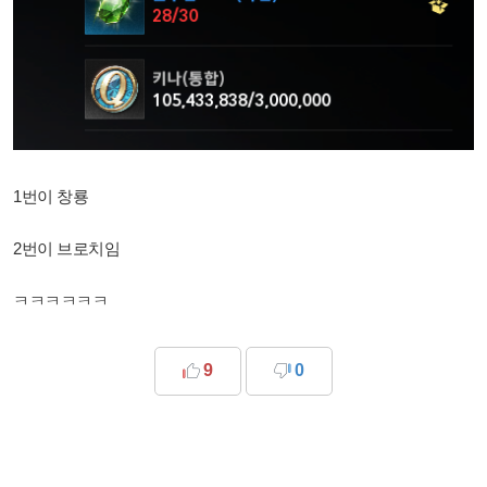
1번이 창룡
2번이 브로치임
ㅋㅋㅋㅋㅋㅋ
9
0