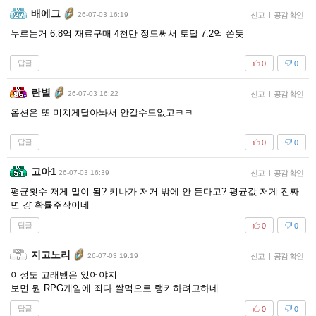
배에그
26-07-03 16:19
신고
|
공감 확인
누르는거 6.8억 재료구매 4천만 정도써서 토탈 7.2억 쓴듯
답글
0
0
란별
26-07-03 16:22
신고
|
공감 확인
옵션은 또 미치게달아놔서 안갈수도없고ㅋㅋ
답글
0
0
고아1
26-07-03 16:39
신고
|
공감 확인
평균횟수 저게 말이 됨? 키나가 저거 밖에 안 든다고? 평균값 저게 진짜
면 걍 확률주작이네
답글
0
0
지고노리
26-07-03 19:19
신고
|
공감 확인
이정도 고래템은 있어야지
보면 뭔 RPG게임에 죄다 쌀먹으로 랭커하려고하네
답글
0
0