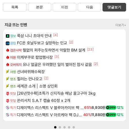
목록
본문
이전
다음
댓글보기
지금 뜨는 인벤
더보기+
[4]
룩삼 니니 초대석 안내
정보
[2]
FC온 호날두보고 실망하는 민교
클립
[23]
펄없의 퍼주는듯하면서 악랄한 BM 설계
검은사막
[3]
이케부쿠로 팝업행사장
이환
[2]
유나 얼굴은 우려했던 일이 벌어진 참사 같음
오버워치
선녀바위해수욕장
여행
[2]
힐러는 안나오고
명조
세계관 소개 | 소명 상인회
명조
[26년첫수확]초특가 산지직송 해남 꿀고구마 3kg
핫딜
쏜리서치 S.A.T 캡슐 60정 x 2개
핫딜
디제이맥스 리스펙트 V 블루아카이브 팩 DJMAX RESPECT V Blue Archive Pack DLC
65%
6,930원
12%
특가
디제이맥스 리스펙트 V 아르케아 팩 DJMAX RESPECT V Arcaea Pack DLC
40%
11,880원
12%
특가