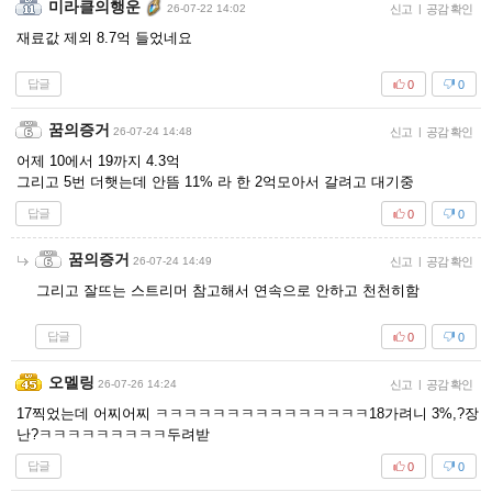
미라클의행운
26-07-22 14:02
신고
|
공감 확인
재료값 제외 8.7억 들었네요
답글
0
0
꿈의증거
26-07-24 14:48
신고
|
공감 확인
어제 10에서 19까지 4.3억
그리고 5번 더햇는데 안뜸 11% 라 한 2억모아서 갈려고 대기중
답글
0
0
꿈의증거
26-07-24 14:49
신고
|
공감 확인
그리고 잘뜨는 스트리머 참고해서 연속으로 안하고 천천히함
답글
0
0
오멜링
26-07-26 14:24
신고
|
공감 확인
17찍었는데 어찌어찌 ㅋㅋㅋㅋㅋㅋㅋㅋㅋㅋㅋㅋㅋㅋㅋ18가려니 3%,?장
난?ㅋㅋㅋㅋㅋㅋㅋㅋㅋ두려받
답글
0
0