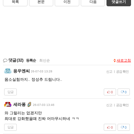
목록
본문
이전
다음
댓글쓰기
댓글
(32)
등록순
|
최신순
새로고침
응우옌씨
26-07-03 13:28
신고
|
공감 확인
몸소실험까지.. 정성추 드림니다..
답글
0
0
세라퐁
26-07-03 13:46
신고
|
공감 확인
와 그럴리는 없겠지만
최대로 강화했을떄 진짜 어마무시하네 ㅋㅋ
답글
0
0