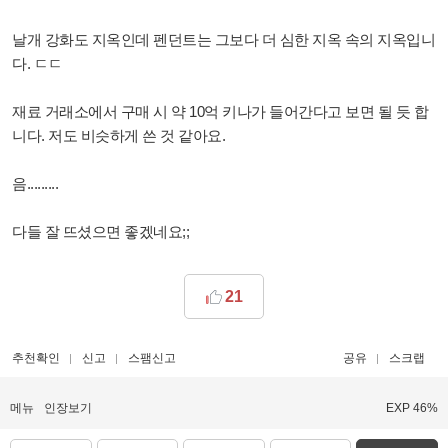
날개 강화도 지옥인데 펜던트는 그보다 더 심한 지옥 속의 지옥입니
다. ㄷㄷ
재료 거래소에서 구매 시 약 10억 키나가 들어간다고 보면 될 듯 합
니다. 저도 비슷하게 쓴 것 같아요.
음.........
다들 잘 뜨셨으면 좋겠네요;;
21
추천확인
신고
스팸신고
공유
스크랩
메뉴
인장보기
EXP 46%