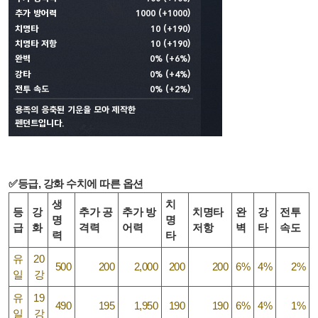
✅등급, 강화 수치에 따른 옵션
생
치
등
강
추가 공
추가 방
치명타
완
강
전투
명
명
급
화
격력
어력
저항
벽
타
속도
력
타
유
20
500
200
2,000
200
200
6%
4%
2%
일
강
유
19
490
195
1,950
190
190
6%
4%
1%
일
강