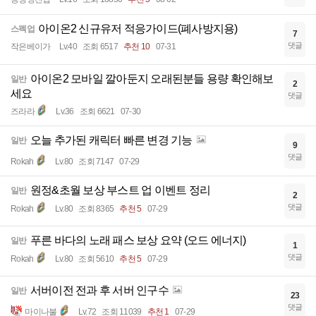
아이온2 신규유저 적응가이드(폐사방지용)
스펙업
7
댓글
작은베이가
Lv.40
조회 6517
추천 10
07-31
아이온2 모바일 깔아둔지 오래된분들 용량 확인해보
일반
2
세요
댓글
즈라라
Lv.36
조회 6621
07-30
오늘 추가된 캐릭터 빠른 변경 기능
일반
9
댓글
Rokah
Lv.80
조회 7147
07-29
원정&초월 보상 부스트 업 이벤트 정리
일반
2
댓글
Rokah
Lv.80
조회 8365
추천 5
07-29
푸른 바다의 노래 패스 보상 요약 (오드 에너지)
일반
1
댓글
Rokah
Lv.80
조회 5610
추천 5
07-29
서버이전 전과 후 서버 인구수
일반
23
댓글
마이나불
Lv.72
조회 11039
추천 1
07-29