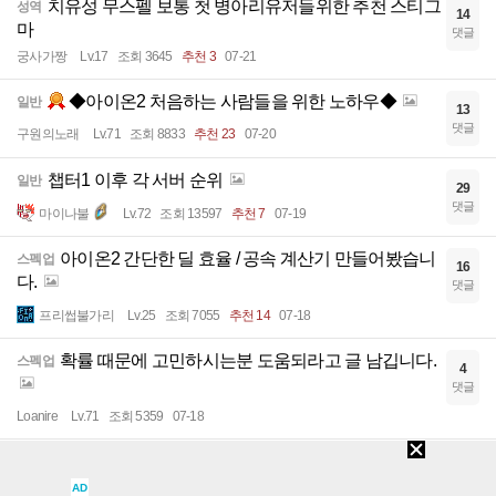
치유성 무스펠 보통 첫 병아리유저들위한 추천 스티그
성역
14
마
댓글
궁사가짱
Lv.17
조회 3645
추천 3
07-21
◆아이온2 처음하는 사람들을 위한 노하우◆
일반
13
댓글
구원의노래
Lv.71
조회 8833
추천 23
07-20
챕터1 이후 각 서버 순위
일반
29
댓글
마이나불
Lv.72
조회 13597
추천 7
07-19
아이온2 간단한 딜 효율 / 공속 계산기 만들어봤습니
스펙업
16
다.
댓글
프리썹불가리
Lv.25
조회 7055
추천 14
07-18
확률 때문에 고민하시는분 도움되라고 글 남깁니다.
스펙업
4
댓글
Loanire
Lv.71
조회 5359
07-18
간단하게 정리한 1오드당 키나 수급 효율
일반
9
댓글
AD
고구무
Lv.73
조회 9022
추천 4
07-17