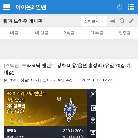
아이온2
인벤
팁과 노하우 게시판
전체보기
공
검
글
지
색
내글
내 댓글
3추글
10추글
인증글
on/off
쓰
기
[스펙업]
드라코닉 펜던트 강화 비용/옵션 총정리 (유일 20강 기
대값)
Roah
댓글: 32 개
조회:
37183
추천:
21
2026-07-03 12:22:11