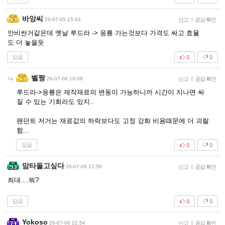
바앙씨
26-07-05 15:43
신고
|
공감 확인
안비싼거같은데 옛날 루드라 -> 응룡 가는것보다 가격도 싸고 효율
도 더 놓을듯
답글
0
0
벨짱
26-07-06 19:09
신고
|
공감 확인
루드라->응룡은 제작재료의 변동이 가능하니까 시간이 지나면 싸
질 수 있는 기회라도 있지..
팬던트 저거는 재료값의 하락보다도 고정 강화 비용때문에 더 괴랄
함...
답글
0
0
맘타돌고싶다
26-07-06 12:56
신고
|
공감 확인
최대....뭐?
답글
0
0
Yokoso
26-07-06 22:54
신고
|
공감 확인