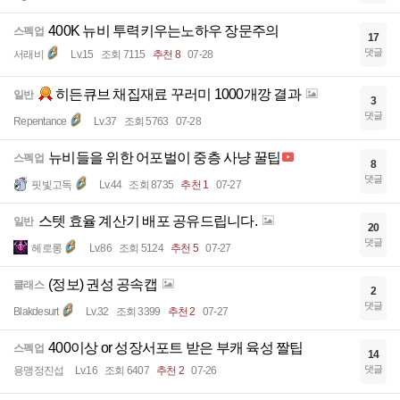
400K 뉴비 투력키우는노하우 장문주의
스펙업
17
댓글
서래비
Lv.15
조회 7115
추천 8
07-28
히든큐브 채집재료 꾸러미 1000개깡 결과
일반
3
댓글
Repentance
Lv.37
조회 5763
07-28
뉴비들을 위한 어포벌이 중층 사냥 꿀팁
스펙업
8
댓글
핏빛고독
Lv.44
조회 8735
추천 1
07-27
스텟 효율 계산기 배포 공유드립니다.
일반
20
댓글
헤로롱
Lv.86
조회 5124
추천 5
07-27
(정보) 권성 공속캡
클래스
2
댓글
Blakdesurt
Lv.32
조회 3399
추천 2
07-27
400이상 or 성장서포트 받은 부캐 육성 짤팁
스펙업
14
댓글
용맹정진섭
Lv.16
조회 6407
추천 2
07-26