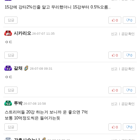
15강에 강타2%인줄 알고 무리했더니 15강부터 0.5%오름..
답글
0
0
시카리오
26-07-07 11:35
신고
|
공감 확인
ㅇㄷ
답글
0
0
갈채
26-07-08 09:31
신고
|
공감 확인
ㅇㄷ
답글
0
0
투박
26-07-08 10:58
신고
|
공감 확인
스트리머들 20강 하는거 보니까 운 좋으면 7억
보통 10억정도씩은 들어가는듯
답글
0
0