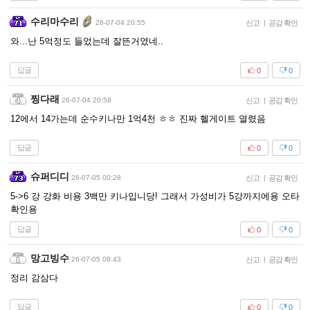
수리마수리
26-07-04 20:55
신고
|
공감 확인
와...난 5억정도 들었는데 잘뜬거였네..
답글
0
0
찡다래
26-07-04 20:58
신고
|
공감 확인
12에서 14가는데 순수키나만 1억4천 ㅎㅎ 진짜 헬게이트 열렸음
답글
0
0
슈퍼디디
26-07-05 00:28
신고
|
공감 확인
5->6 강 강화 비용 3백만 키나입니당! 그래서 가성비가 5강까지에용 오타
확인용
답글
0
0
망고빙수
26-07-05 08:43
신고
|
공감 확인
정리 감삼다
답글
0
0