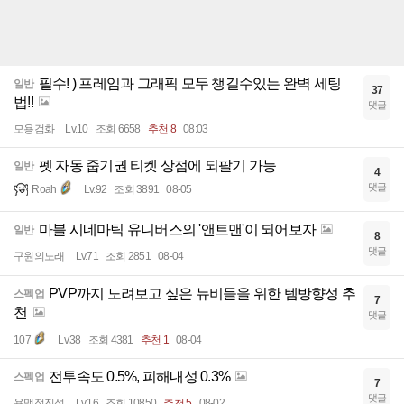
필수! ) 프레임과 그래픽 모두 챙길수있는 완벽 세팅
일반
37
법!!
댓글
모용검화
Lv.10
조회 6658
추천 8
08:03
펫 자동 줍기권 티켓 상점에 되팔기 가능
일반
4
댓글
Roah
Lv.92
조회 3891
08-05
마블 시네마틱 유니버스의 '앤트맨'이 되어보자
일반
8
댓글
구원의노래
Lv.71
조회 2851
08-04
PVP까지 노려보고 싶은 뉴비들을 위한 템방향성 추
스펙업
7
천
댓글
107
Lv.38
조회 4381
추천 1
08-04
전투속도 0.5%, 피해내성 0.3%
스펙업
7
댓글
용맹정진섭
Lv.16
조회 10850
추천 5
08-02