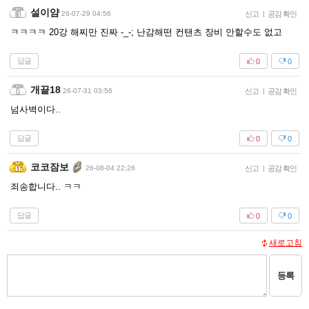
설이얌
26-07-29 04:56
신고
|
공감 확인
ㅋㅋㅋㅋ 20강 해찌만 진짜 -_-; 난감해떤 컨탠츠 장비 안할수도 없고
답글
0
0
개끝18
26-07-31 03:56
신고
|
공감 확인
넘사벽이다..
답글
0
0
코코잠보
26-08-04 22:26
신고
|
공감 확인
죄송합니다.. ㅋㅋ
답글
0
0
새로고침
등록