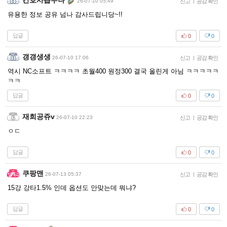
간호사숍누나
26-07-10 05:49
신고
|
공감 확인
유용한 정보 공유 넘나 감사드립니당~!!
답글
0
0
갱갱생생
26-07-10 17:06
신고
|
공감 확인
역시 NC소프트 ㅋㅋㅋㅋ 초월400 원정300 결국 올린게 아님 ㅋㅋㅋㅋㅋ
ㅋㅋ
답글
0
0
재희공쥬v
26-07-10 22:23
신고
|
공감 확인
ㅇㄷ
답글
0
0
쿠팡맨
26-07-13 05:37
신고
|
공감 확인
15강 강타1.5% 인데 옵션도 안맞는데 뭐냐?
답글
0
0