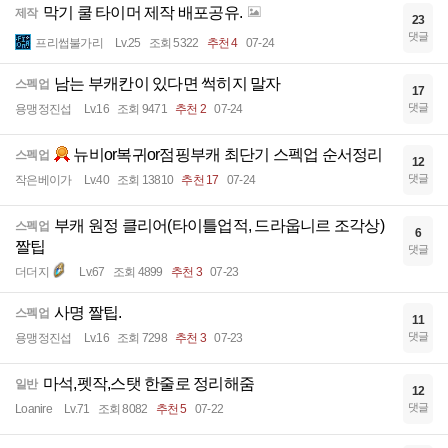
막기 쿨 타이머 제작 배포공유.
제작
23
댓글
프리썹불가리
Lv.25
조회 5322
추천 4
07-24
남는 부캐칸이 있다면 썩히지 말자
스펙업
17
댓글
용맹정진섭
Lv.16
조회 9471
추천 2
07-24
뉴비or복귀or점핑부캐 최단기 스펙업 순서정리
스펙업
12
댓글
작은베이가
Lv.40
조회 13810
추천 17
07-24
부캐 원정 클리어(타이틀업적, 드라웁니르 조각상)
스펙업
6
짤팁
댓글
더더지
Lv.67
조회 4899
추천 3
07-23
사명 짤팁.
스펙업
11
댓글
용맹정진섭
Lv.16
조회 7298
추천 3
07-23
마석,펫작,스탯 한줄로 정리해줌
일반
12
댓글
Loanire
Lv.71
조회 8082
추천 5
07-22