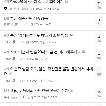
마석&영석 x10 제작 두번째이야기
제작
23
댓글
세나우엑
Lv.73
조회 6931
추천 4
07-22
지금 접속안됨 이슈있음
일반
3
댓글
로드가최고야
Lv.70
조회 2257
07-22
투명 맵 사용법 + 위치/크기 조절 방법
일반
3
댓글
Rokah
Lv.80
조회 5424
추천 4
07-22
서버 이전 세팅은 20시 오픈 전 미리 해두세요
일반
1
댓글
Rokah
Lv.80
조회 4084
07-22
이번주 상점 오드, 일던, 즉완권은 물질 변환에서 사세
일반
1
요
댓글
Rokah
Lv.80
조회 2620
추천 1
07-22
갤펌) 유튜버의 스탯효율 짚을건 짚자
일반
16
댓글
구미타노스
Lv.21
조회 6517
추천 2
07-22