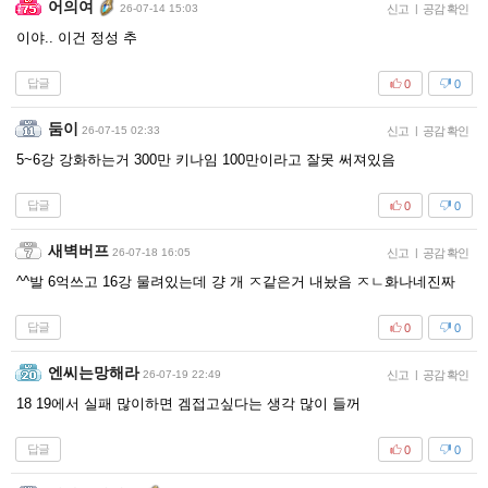
어의여
26-07-14 15:03
신고
|
공감 확인
이야.. 이건 정성 추
답글
0
0
둠이
26-07-15 02:33
신고
|
공감 확인
5~6강 강화하는거 300만 키나임 100만이라고 잘못 써져있음
답글
0
0
새벽버프
26-07-18 16:05
신고
|
공감 확인
^^발 6억쓰고 16강 물려있는데 걍 개 ㅈ같은거 내놨음 ㅈㄴ화나네진짜
답글
0
0
엔씨는망해라
26-07-19 22:49
신고
|
공감 확인
18 19에서 실패 많이하면 겜접고싶다는 생각 많이 들꺼
답글
0
0