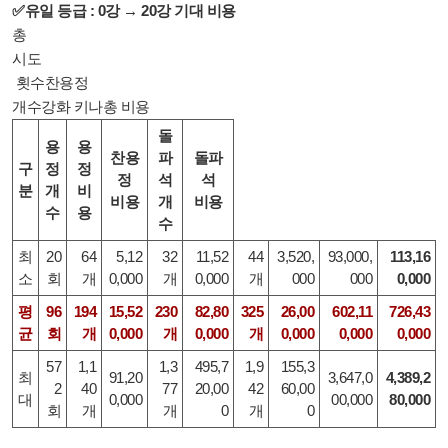
✅
유일 등급 : 0강 → 20강 기대 비용
총
시도
횟수찬용정
개수강화 키나총 비용
돌
용
용
찬용
파
돌파
구
정
정
정
석
석
분
개
비
비용
개
비용
수
용
수
최
20
64
5,12
32
11,52
44
3,520,
93,000,
113,16
소
회
개
0,000
개
0,000
개
000
000
0,000
평
96
194
15,52
230
82,80
325
26,00
602,11
726,43
균
회
개
0,000
개
0,000
개
0,000
0,000
0,000
57
1,1
1,3
495,7
1,9
155,3
최
91,20
3,647,0
4,389,2
2
40
77
20,00
42
60,00
대
0,000
00,000
80,000
회
개
개
0
개
0