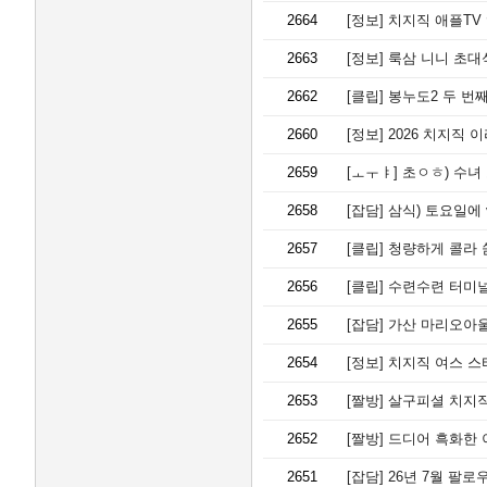
2664
[정보]
치지직 애플TV 
2663
[정보]
룩삼 니니 초대
2662
[클립]
봉누도2 두 번째
2660
[정보]
2026 치지직 
2659
[ㅗㅜㅑ]
초ㅇㅎ) 수녀
2658
[잡담]
삼식) 토요일에 
2657
[클립]
청량하게 콜라 
2656
[클립]
수련수련 터미
2655
[잡담]
가산 마리오아울
2654
[정보]
치지직 여스 스
2653
[짤방]
살구피셜 치지직
2652
[짤방]
드디어 흑화한 
2651
[잡담]
26년 7월 팔로우