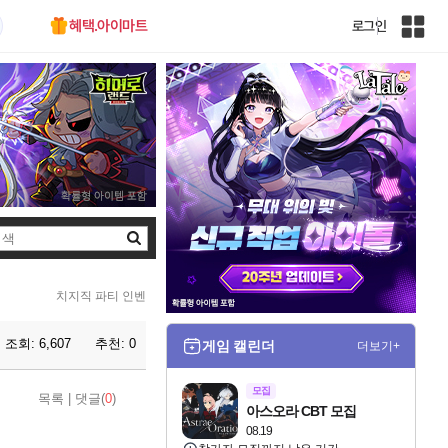
혜택.아이마트
로그인
인
벤
전
체
사
이
트
맵
검
색
치지직 파티 인벤
조회:
6,607
추천:
0
게임 캘린더
더보기+
모집
목록
|
댓글(
0
)
아스오라 CBT 모집
08.19