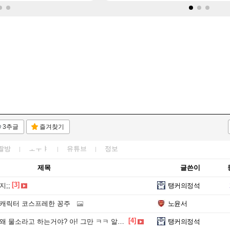
3추글
즐겨찾기
짤방
ㅗㅜㅑ
유튜브
정보
제목
글쓴이
[3]
지;;
탱커의정석
 캐릭터 코스프레한 꽁주
노윤서
[4]
 물소라고 하는거야? 아! 그만 ㅋㅋ 알았어 ㅋㅋ
탱커의정석