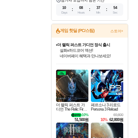
참가자 모집까지 남은 기간
10
08
37
53
Days
Hours
Min
Sec
게임 핫딜 (PC/스팀)
스토어+
더 렐릭 퍼스트 가디언 정식 출시
설화x하드코어 액션!
네이버페이 혜택과 만나보세요!
베데스다 40주년 기념 할인 중!
인벤게임즈 8월 특별 할인!
드래곤소드: 어웨이크닝 입점!
문명 7 특별 할인!
마블 투혼 파이팅 소울즈 정식출시!
귀무자: 검의 길 예약 판매 중!
비스트 오브 리인카네이션 정식 출시!
커세어 코브 출시 기념 할인!
캡콤 프렌차이즈 할인 진행 중!
캡콤 일부 상품 상시 할인
스타워즈 은하계 레이서
로블록스 기프트 카드 공식 입점
베데스다의 명작들을
인기 퍼블리셔 모음!
스팀으로 만나는 드래곤소드!
조선&고려 DLC 출시 예정
마블 히어로 총 출동&화려한 격투!
10% 할인과
게임프릭 신작 IP
해적'섬'을 발전시키자!
몬헌, 바하 등 인기 IP를
몬헌 와일즈 & 드래곤즈 도그마2
인벤게임즈에서 10% 추가 적립
Robux를 가장 안전하고
40주년 프로모션으로 만나보세요!
최대 90% 할인가를 만나보세요!
네이버혜택과 함께 만나보세요!
50%할인&추가 적립까지!
네이버 포인트 혜택까지!
이니&베니 혜택까지!
네이버 혜택가와 함께 예약하세요!
할인&네이버혜택으로 만나보세요!
할인가에 만나보세요!
일부 에디션 상시 할인!
혜택으로 예약 판매 중
편안하게 충전하세요
더 렐릭 퍼스트 가
페르소나 3 리로드
디언 The Relic First
Persona 3 Reload
Guardian
10%
69,800
51,500원
10%
62,800원