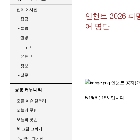
전체 게시판
인챈트 2026 
└
잡담
어 명단
└
클립
└
짤방
└
ㅗㅜㅑ
└
유튜브
└
정보
└
질문
공통 커뮤니티
5/19(화) 18시입니다
오픈 이슈 갤러리
오늘의 핫벤
오늘의 팟벤
AI 그림 그리기
PC 견적 게시판