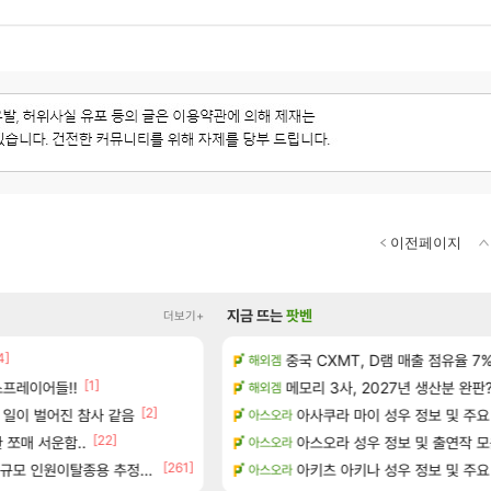
이전페이지
지금 뜨는
팟벤
더보기+
]
4]
중국 CXMT, D램 매출 점유율 7%…
펄없의 퍼주는듯하면서 악랄한 
해외겜
검은사막
[1]
[5]
프레이어들!!
 공략 (36개) - 미식가 도전과제
메모리 3사, 2027년 생산분 완판
D.mon 스킬셋 나왔다
해외겜
오버워치
[2]
[5]
으로의 예상 (루머)
 일이 벌어진 참사 같음
아사쿠라 마이 성우 정보 및 주요
주말패키지 결과.....
아스오라
리니지M
[22]
[29]
서리화신의 분노 티저
 쪼매 서운함..
결국 돌고 돌아 와우
아스오라 성우 정보 및 출연작 
아스오라
와우
[261]
테이크투 “내부 예상 크게 넘어”
규모 인원이탈종용 추정사건
영웅무기도안 제작 질문
아키츠 아키나 성우 정보 및 주요
아스오라
SOL