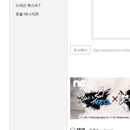
드래곤 퀘스트7
풋볼 매니저26
주소복사
https://www.inven.co.kr/b
댓글