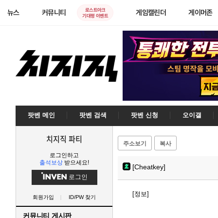
로스트아크
뉴스
커뮤니티
게임캘린더
게이머존
기대평 이벤트
팟벤 메인
팟벤 검색
팟벤 신청
오이갤
치지직 파티
주소보기
복사
로그인하고
출석보상
받으세요!
[Cheatkey]
로그인
[정보]
회원가입
ID/PW 찾기
커뮤니티 게시판