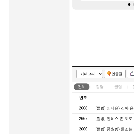
인증글
전체
잡담
클립
번호
2668
[클립]
임나은) 진짜 음
2667
[짤방]
젠레스 존 제로
2666
[클립]
풍월량) 물소는 왜