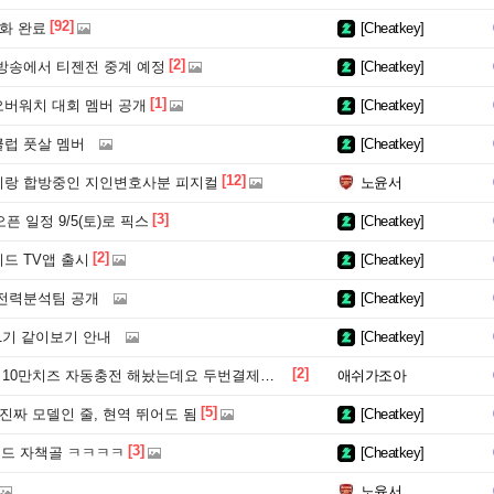
[92]
화 완료
[Cheatkey]
[2]
방송에서 티젠전 중계 예정
[Cheatkey]
[1]
버워치 대회 멤버 공개
[Cheatkey]
클럽 풋살 멤버
[Cheatkey]
[12]
랑 합방중인 지인변호사분 피지컬
노윤서
[3]
픈 일정 9/5(토)로 픽스
[Cheatkey]
[2]
드 TV앱 출시
[Cheatkey]
전력분석팀 공개
[Cheatkey]
1기 같이보기 안내
[Cheatkey]
[2]
0만치즈 자동충전 해놨는데요 두번결제된거같아요
애쉬가조아
[5]
진짜 모델인 줄, 현역 뛰어도 됨
[Cheatkey]
[3]
전드 자책골 ㅋㅋㅋㅋ
[Cheatkey]
노윤서