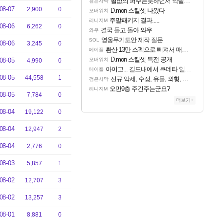
펄없의 퍼주는듯하면서 악랄한 BM 설계
검은사막
08-07
2,900
0
D.mon 스킬셋 나왔다
오버워치
주말패키지 결과.....
리니지M
08-06
6,262
0
결국 돌고 돌아 와우
와우
영웅무기도안 제작 질문
SOL
08-06
3,245
0
환산 13만 스펙으로 삐져서 매주 수로 10만점 치고있으면 ㅋㅋ
메이플
D.mon 스킬셋 특전 공개
08-05
오버워치
4,990
0
아이고... 길드내에서 쿠데타 일어났네
메이플
08-05
44,558
1
신규 악세, 수정, 유물, 외형, 물약 요약
검은사막
오만9층 주긴주는군요?
리니지M
08-05
7,784
0
더보기+
08-04
19,122
0
08-04
12,947
2
08-04
2,776
0
08-03
5,857
1
08-02
12,707
3
08-02
13,257
3
08-01
8,881
0