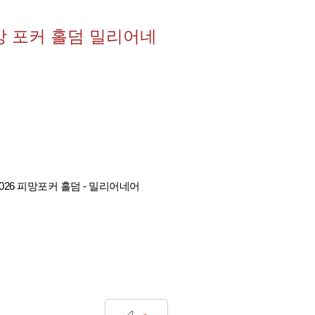
피망 포커 홀덤 밀리어네