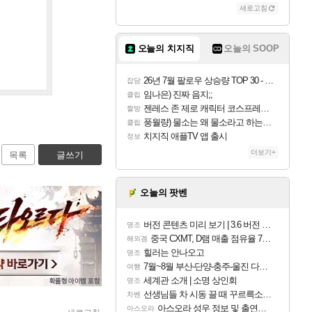
새로고침
오늘의 치지직
오늘의 SOOP
26년 7월 팔로우 상승량 TOP 30 - 월간 치지직
잡담
임나은) 진짜 음지;;
클립
젠레스 존 제로 캐릭터 코스프레한 꽁주
짤방
풍월량) 물소는 왜 물소라고 하는거야? 아! 그만 ㅋㅋ 알았어 ㅋㅋ
클립
치지직 애플TV 앱 출시
정보
더보기+
목록
글쓰기
오늘의 팟벤
버전 콘텐츠 미리 보기 | 3.6 버전 「신기루 속 등불 그림자, 속세에 깃든 검의 결심」이 8월 20일에 업데이트됩니다!
명조
중국 CXMT, D램 매출 점유율 7%…글로벌 4위로 부상
해외겜
힐러는 안나오고
명조
7월~8월 부산-단양-충주-울진 다녀왔어요~
여행
세계관 소개 | 소명 상인회
명조
선생님들 차 시동 끌 때 꾸르륵소리나는데
차벤
아스오라 성우 정보 및 출연작 모음
아스오라