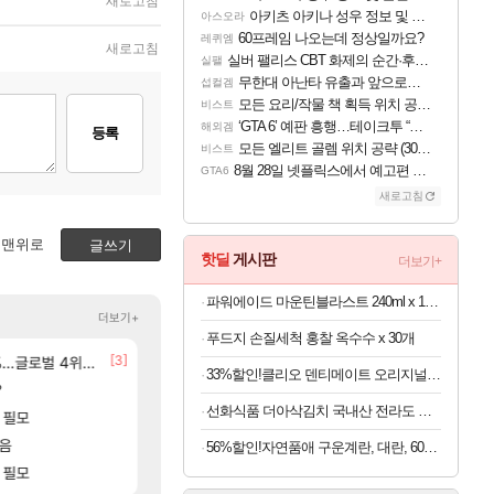
새로고침
아키츠 아키나 성우 정보 및 주요 필모
아스오라
60프레임 나오는데 정상일까요?
레퀴엠
새로고침
실버 팰리스 CBT 화제의 순간·후기 모음
실팰
무한대 아난타 유출과 앞으로의 예상 (루머)
섭컬겜
모든 요리/작물 책 획득 위치 공략 (36개) - 미식가 도전과제
비스트
‘GTA 6’ 예판 흥행…테이크투 “내부 예상 크게 넘어”
해외겜
등록
모든 엘리트 골렘 위치 공략 (30개) - 방랑 결투가
비스트
8월 28일 넷플릭스에서 예고편 공개 예정
GTA6
새로고침
맨위로
글쓰기
핫딜
게시판
더보기+
파워에이드 마운틴블라스트 240ml x 120개
더보기+
푸드지 손질세척 홍찰 옥수수 x 30개
[24]
[3]
글로벌 4위로 부상
BM 설계
선녀바위해수욕장
환산 13만 스펙으로 삐져서 매주 수로 10만점 치고있으면 
여행
메이플
33%할인!클리오 덴티메이트 오리지널 초극세모, 10개입, 3개
[3]
?
8월 28일 넷플릭스에서 예고편 공개 예정
D.mon 스킬셋 특전 공개
GTA6
오버워치
선화식품 더아삭김치 국내산 전라도 배추 포기김치 10kg
[83]
 필모
모든 바우에라 업그레이드 아이템 획득 위치 공략 
아이고... 길드내에서 쿠데타 일어났네
비스트
메이플
[8]
모음
카가미하라 하루 성우 정보 및 주요 필모
신규 악세, 수정, 유물, 외형, 물약 요약
아스오라
검은사막
56%할인!자연품애 구운계란, 대란, 60구, 1박스
[17]
 필모
모든 엘리트 골렘 위치 공략 (30개) - 방랑 
오만9층 주긴주는군요?
비스트
리니지M