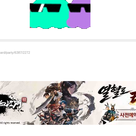
oard/party/6387/2272