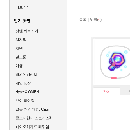
더보기
목록
|
댓글(
0
)
인기 팟벤
팟벤 바로가기
치지직
차벤
걸그룹
여행
해외게임정보
게임 영상
인장
HyperX OMEN
브이 라이징
일곱 개의 대죄: Origin
몬스터헌터 스토리즈3
바이오하자드 레퀴엠