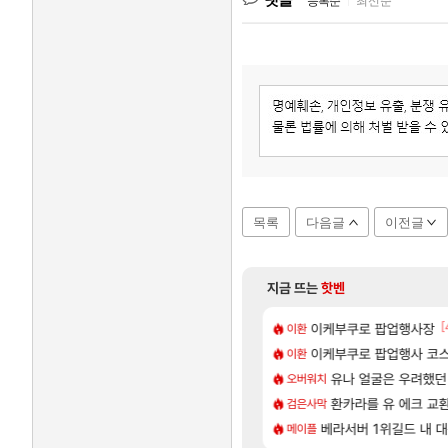
등록순
|
최신순
목록
다음글
이전글
지금 뜨는
핫벤
[88]
[1
[
욕장
으로 삐져서 매주 수로 10만점 치고있으면 ㅋㅋ
아반테 2.0 자연흡기?
이케부쿠로 팝업행사장
차벤
이환
[3]
넷플릭스에서 예고편 공개 예정
스킬셋 특전 공개
이케부쿠로 팝업행사 코스
모든 요리/작물 책 획득 위치
비스트
이환
[83]
업그레이드 아이템 획득 위치 공략 (89개)
길드내에서 쿠데타 일어났네
무한대 아난타 유출과 앞
유나 얼굴은 우려했던
섭컬겜
오버워치
[8]
하루 성우 정보 및 주요 필모
 수정, 유물, 외형, 물약 요약
라스트 에포크 시즌5 - 
환카라를 유 에크 교환
PV
검은사막
[17]
렘 위치 공략 (30개) - 방랑 결투가
주긴주는군요?
‘GTA 6’ 예판 흥행…
베라서버 1위길드 내 대
해외겜
메이플