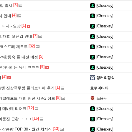
[3]
앱 출시
[Cheatkey]
[4]
석 안내
[Cheatkey]
[1]
 티저 - 일상
[Cheatkey]
[7]
이리대회 오픈컵 안내
[Cheatkey]
[32]
 코스프레 제로투
[Cheatkey]
[5]
vs한동숙 롤 내전 예정
[Cheatkey]
[9]
쏟아버리는 유니 ㅋㅋㅋ
[Cheatkey]
[4]
널
탱커의정석
[1]
렛 진삼국무쌍 콜라보카페 후기
호쿠마타타
[5]
타크래프트 대회 퀸전 시즌2 정보
노윤서
[12]
 데바데 티어표
[Cheatkey]
[16]
이동진 근황 ㅋㅋㅋ
[Cheatkey]
[13]
 상승량 TOP 30 - 월간 치지직
[Cheatkey]