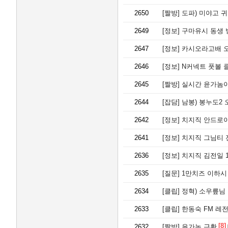
2650
[짤방]
도파) 미야고 귀
2649
[정보]
구마유시 동생 
2647
[정보]
카시오라고배 오
2646
[정보]
N커넥트 풋볼 
2645
[짤방]
실시간 윤가놈이
2644
[잡담]
남봉) 봉누도2 오
2642
[정보]
치지직 안드로이
2641
[정보]
치지직 그님티 
2636
[정보]
치지직 김전일 
2635
[질문]
1만치즈 이하시 1
2634
[클립]
정혁) 소우릎님 
2633
[클립]
한동숙 FM 레
[8]
2632
[짤방]
윤가놈 근황