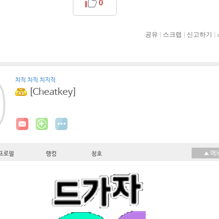
0
공유
스크랩
신고하기
치직 치직 치지직
[Cheatkey]
프로필
랭킹
칭호