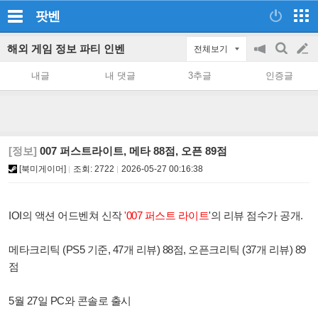
팟벤
해외 게임 정보 파티 인벤
전체보기
공
검
글
지
색
내글
내 댓글
3추글
인증글
on/off
쓰
기
[정보]
007 퍼스트라이트, 메타 88점, 오픈 89점
[북미게이머]
조회:
2722
2026-05-27 00:16:38
IOI의 액션 어드벤쳐 신작
'007 퍼스트 라이트
'의 리뷰 점수가 공개.
메타크리틱 (PS5 기준, 47개 리뷰) 88점, 오픈크리틱 (37개 리뷰) 89
점
5월 27일 PC와 콘솔로 출시