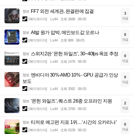
FF7 외전 세계관, 완결편에 집결
정보
3
댓글
[북미게이머]
Lv.44
조회 3688
08-05
AI발 원가 압박, 메인보드값 오르나
정보
0
댓글
[북미게이머]
Lv.44
조회 989
08-05
스위치2판 ‘몬헌 와일즈’, 30~40fps 목표 추정
정보
0
댓글
[북미게이머]
Lv.44
조회 1476
08-05
엔비디아 30%·AMD 10% - GPU 공급가 인상
정보
0
보도
댓글
[북미게이머]
Lv.44
조회 3592
08-03
‘몬헌 와일즈’, 퀘스트 26종 오프라인 지원
정보
2
댓글
[북미게이머]
Lv.44
조회 3769
08-03
티저로 예고편 지표 1위…‘시간의 오카리나’
정보
0
댓글
[북미게이머]
Lv.44
조회 4109
08-03