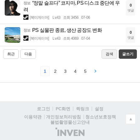
“정말 슬프다” 코지마, PS 디스크 중단에 우
정보
0
려
댓글
[북미게이머]
Lv.43
조회 3456
07-06
PS 실물판 종료, 생산 공장도 변화
정보
0
댓글
[북미게이머]
Lv.43
조회 4069
07-04
최근
다음
검색
글쓰기
1
2
3
4
5
로그인
PC화면
퀵링크
설정
청소년보호정책
이용약관
개인정보처리방침
▲
불법촬영물신고안내
(주)
인