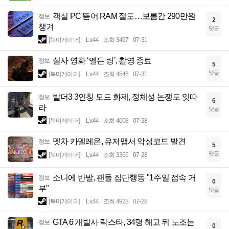
객실 PC 뜯어 RAM 절도…보름간 290만원
정보
2
챙겨
댓글
[북미게이머]
Lv.44
조회 3497
07-31
실사 영화 ‘엘든 링’, 촬영 종료
정보
5
댓글
[북미게이머]
Lv.44
조회 4546
07-31
발더3 3인칭 모드 화제, 정체성 논쟁도 잇따
정보
6
라
댓글
[북미게이머]
Lv.44
조회 4008
07-28
멧차 카멜레온, 유저맵서 악성코드 발견
정보
5
댓글
[북미게이머]
Lv.44
조회 3366
07-28
소니에 반발, 팬들 집단행동 "1주일 접속 거
정보
0
부"
댓글
[북미게이머]
Lv.44
조회 4928
07-28
GTA 6 개발사 락스타, 34명 해고 뒤 노조는
정보
0