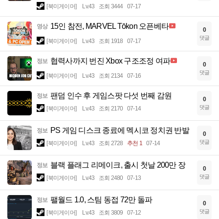
[북미게이머]
Lv.43
조회 3444
07-17
15인 참전, MARVEL Tōkon 오픈베타
영상
0
댓글
[북미게이머]
Lv.43
조회 1918
07-17
협력사까지 번진 Xbox 구조조정 여파
정보
0
댓글
[북미게이머]
Lv.43
조회 2134
07-16
팬덤 인수 후 게임스팟 다섯 번째 감원
정보
0
댓글
[북미게이머]
Lv.43
조회 2170
07-14
PS 게임 디스크 종료에 멕시코 정치권 반발
정보
0
댓글
[북미게이머]
Lv.43
조회 2728
추천 1
07-14
블랙 플래그 리메이크, 출시 첫날 200만 장
정보
0
댓글
[북미게이머]
Lv.43
조회 2480
07-13
팰월드 1.0, 스팀 동접 72만 돌파
정보
0
댓글
[북미게이머]
Lv.43
조회 3809
07-12