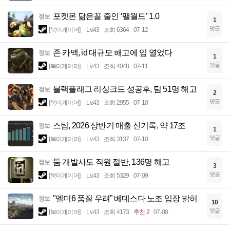
포켓몬 닮은꼴 줄인 ‘팰월드’ 1.0
정보
1
댓글
[북미게이머]
Lv.43
조회 6364
07-12
존 카맥, id 대규모 해고에 입 열었다
정보
1
댓글
[북미게이머]
Lv.43
조회 4048
07-11
블랙플래그 리싱크드 성공후, 팀 51명 해고
정보
2
댓글
[북미게이머]
Lv.43
조회 2955
07-10
스팀, 2026 상반기 매출 신기록, 약 17조
정보
1
댓글
[북미게이머]
Lv.43
조회 3137
07-10
둠 개발사도 직원 절반, 136명 해고
정보
3
댓글
[북미게이머]
Lv.43
조회 5329
07-09
"엘더6 품질 우려” 베데스다 노조 입장 밝혀
정보
10
댓글
[북미게이머]
Lv.43
조회 4173
추천 2
07-08