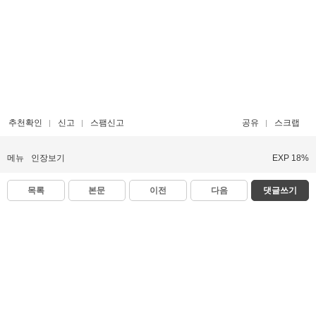
추천확인
신고
스팸신고
공유
스크랩
메뉴
인장보기
EXP 18%
목록
본문
이전
다음
댓글쓰기