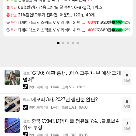
66%할인!가정용 고당도 꿀 수박, 6-8kg급, 1박스
핫딜
21%할인!오뚜기 진라면, 매운맛, 120g, 40개
핫딜
디제이맥스 리스펙트 V V 리버티 3 팩 DJMAX RESPECT V V Liberty 3 Pack DLC
60%
11,920원
12%
특가
디제이맥스 리스펙트 V V 리버티 4 팩 DJMAX RESPECT V V Liberty 4 Pack DLC
40%
17,880원
12%
특가
‘GTA 6’ 예판 흥행…테이크투 “내부 예상 크게
정보
0
넘어”
댓글
[북미게이머]
Lv.44
조회 517
09:05
메모리 3사, 2027년 생산분 완판?
정보
0
댓글
[북미게이머]
Lv.44
조회 1091
08-06
중국 CXMT, D램 매출 점유율 7%…글로벌 4
정보
3
위로 부상
댓글
[북미게이머]
Lv.44
조회 1318
08-06