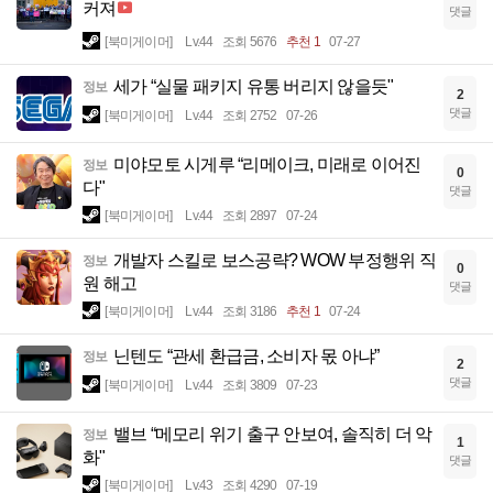
커져
댓글
[북미게이머]
Lv.44
조회 5676
추천 1
07-27
세가 “실물 패키지 유통 버리지 않을듯"
정보
2
댓글
[북미게이머]
Lv.44
조회 2752
07-26
미야모토 시게루 “리메이크, 미래로 이어진
정보
0
다"
댓글
[북미게이머]
Lv.44
조회 2897
07-24
개발자 스킬로 보스공략? WOW 부정행위 직
정보
0
원 해고
댓글
[북미게이머]
Lv.44
조회 3186
추천 1
07-24
닌텐도 “관세 환급금, 소비자 몫 아냐”
정보
2
댓글
[북미게이머]
Lv.44
조회 3809
07-23
밸브 “메모리 위기 출구 안보여, 솔직히 더 악
정보
1
화"
댓글
[북미게이머]
Lv.43
조회 4290
07-19