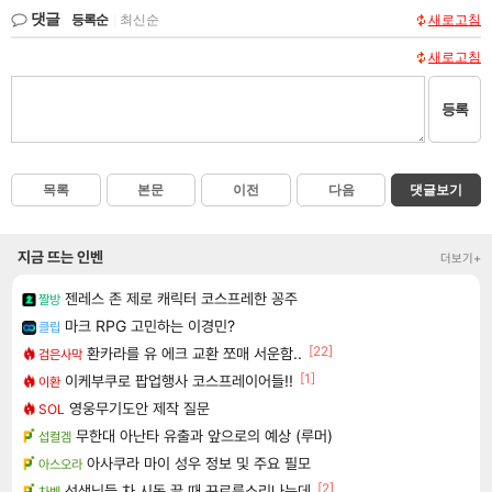
댓글
등록순
|
최신순
새로고침
새로고침
등록
목록
본문
이전
다음
댓글보기
지금 뜨는 인벤
더보기+
젠레스 존 제로 캐릭터 코스프레한 꽁주
짤방
마크 RPG 고민하는 이경민?
클립
[22]
환카라를 유 에크 교환 쪼매 서운함..
검은사막
[1]
이케부쿠로 팝업행사 코스프레이어들!!
이환
영웅무기도안 제작 질문
SOL
무한대 아난타 유출과 앞으로의 예상 (루머)
섭컬겜
아사쿠라 마이 성우 정보 및 주요 필모
아스오라
[2]
선생님들 차 시동 끌 때 꾸르륵소리나는데
차벤