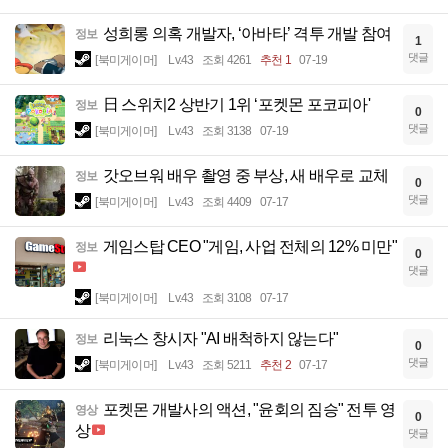
성희롱 의혹 개발자, ‘아바타’ 격투 개발 참여
정보
1
댓글
[북미게이머]
Lv.43
조회 4261
추천 1
07-19
日 스위치2 상반기 1위 ‘포켓몬 포코피아'
정보
0
댓글
[북미게이머]
Lv.43
조회 3138
07-19
갓오브워 배우 촬영 중 부상, 새 배우로 교체
정보
0
댓글
[북미게이머]
Lv.43
조회 4409
07-17
게임스탑 CEO "게임, 사업 전체의 12% 미만"
정보
0
댓글
[북미게이머]
Lv.43
조회 3108
07-17
리눅스 창시자 "AI 배척하지 않는다"
정보
0
댓글
[북미게이머]
Lv.43
조회 5211
추천 2
07-17
포켓몬 개발사의 액션, "윤회의 짐승" 전투 영
영상
0
상
댓글