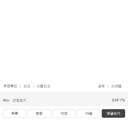
추천확인
신고
스팸신고
공유
스크랩
메뉴
인장보기
EXP 7%
목록
본문
이전
다음
댓글쓰기