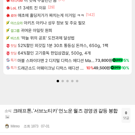
이 맛에 주말던전 돔
리니지M
[29]
t1 3세트 진 이유
LoL
[142]
애초에 홀딩저가가 짜치는게 이거임 ㅋㅋ
로아
아키츠 아키나 성우 정보 및 주요 필모
아스오라
귀여운 아일릿 원희
걸그룹
'하늘 위의 공포' 도전과제 달성법
비스트
52%할인 외갓집 1분 30초 통등심 돈까스, 650g, 1팩
핫딜
64%할인 고기중독 한입삼겹살, 500g, 4개
핫딜
마블 스파이더맨 2 디지털 디럭스 에디션 Marvel's Spider-Man 2 Digital Deluxe Edition
73,800원
5%
특가
드래곤소드 어웨이크닝 디럭스 에디션 DragonSword Awakening Deluxe Edition
10%
49,500원
10%
특가
크래프톤, '서브노티카' 언노운 월즈 경영권 갈등 봉합
소식
0
댓글
Minno
조회 1873
07-01