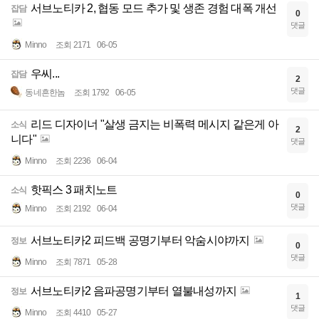
서브노티카 2, 협동 모드 추가 및 생존 경험 대폭 개선
잡담
0
댓글
Minno
조회 2171
06-05
우씨...
잡담
2
댓글
동네흔한놈
조회 1792
06-05
리드 디자이너 "살생 금지는 비폭력 메시지 같은게 아
소식
2
니다"
댓글
Minno
조회 2236
06-04
핫픽스 3 패치노트
소식
0
댓글
Minno
조회 2192
06-04
서브노티카2 피드백 공명기부터 악숨시야까지
정보
0
댓글
Minno
조회 7871
05-28
서브노티카2 음파공명기부터 열불내성까지
정보
1
댓글
Minno
조회 4410
05-27