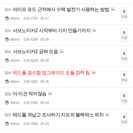
라이프 포드 근처에서 수력 발전기 사용하는 방법
정보
0
댓글
Minno
조회 2750
05-27
서브노티카2 시작부터 기지 만들기까지
정보
0
댓글
Minno
조회 4289
05-26
서브노티카2 공략 모음
정보
0
댓글
Minno
조회 6236
05-26
테드폴 잠수함 업그레이드 모듈 장착 팁
정보
0
댓글
Minno
조회 3262
05-26
아 이건 억까잖슴
잡담
0
댓글
Minno
조회 1585
05-24
테드폴 격납고 조사하기 지프의 블랙박스 위치
정보
0
댓글
Minno
조회 5594
05-24