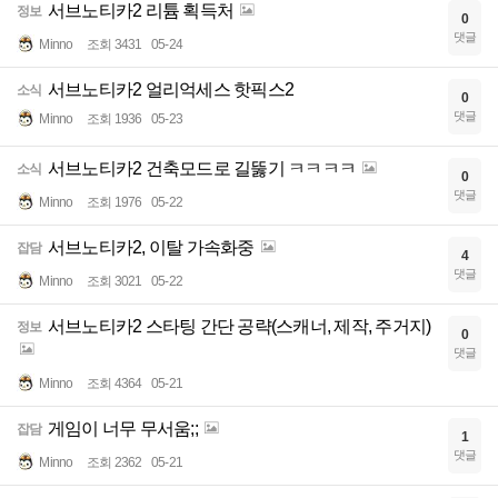
서브노티카2 리튬 획득처
정보
0
댓글
Minno
조회 3431
05-24
서브노티카2 얼리억세스 핫픽스2
소식
0
댓글
Minno
조회 1936
05-23
서브노티카2 건축모드로 길뚫기 ㅋㅋㅋㅋ
소식
0
댓글
Minno
조회 1976
05-22
서브노티카2, 이탈 가속화중
잡담
4
댓글
Minno
조회 3021
05-22
서브노티카2 스타팅 간단 공략(스캐너, 제작, 주거지)
정보
0
댓글
Minno
조회 4364
05-21
게임이 너무 무서움;;
잡담
1
댓글
Minno
조회 2362
05-21