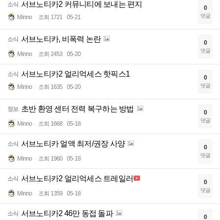
서브노티카2 커뮤니티에 보내는 편지
소식
0
댓글
Minno
조회 1721
05-21
서브노티카, 비폭력 논란
소식
0
댓글
Minno
조회 2453
05-20
서브노티카2 얼리억세스 핫픽스1
소식
0
댓글
Minno
조회 1635
05-20
초반 환영 센터 전력 복구하는 방법
정보
0
댓글
Minno
조회 1668
05-18
서브노티카 얼액 최저/권장 사양
소식
0
댓글
Minno
조회 1960
05-18
서브노티카2 얼리억세스 트레일러
소식
0
댓글
Minno
조회 1359
05-18
서브노티카2 46만 동접 돌파
소식
0