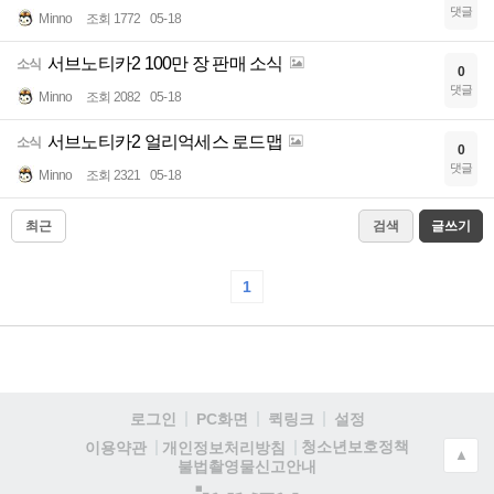
댓글
Minno
조회 1772
05-18
서브노티카2 100만 장 판매 소식
소식
0
댓글
Minno
조회 2082
05-18
서브노티카2 얼리억세스 로드맵
소식
0
댓글
Minno
조회 2321
05-18
최근
검색
글쓰기
1
로그인
PC화면
퀵링크
설정
청소년보호정책
이용약관
개인정보처리방침
▲
불법촬영물신고안내