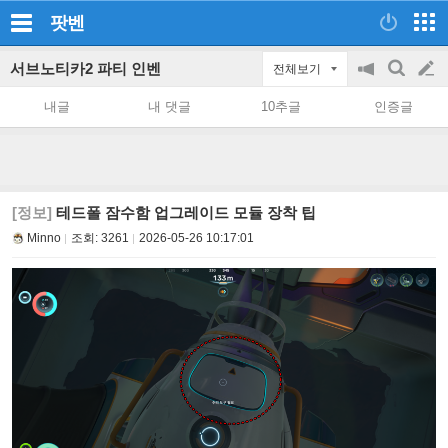
팟벤
서브노티카2 파티 인벤
전체보기
공
검
글
지
색
내글
내 댓글
10추글
인증글
on/off
쓰
기
[정보]
테드폴 잠수함 업그레이드 모듈 장착 팁
Minno
조회:
3261
2026-05-26 10:17:01