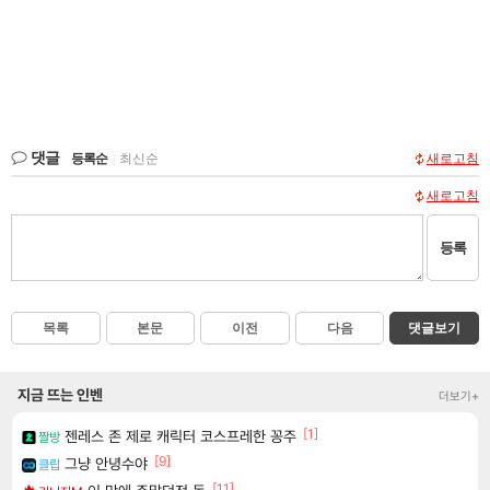
댓글
등록순
|
최신순
새로고침
새로고침
등록
목록
본문
이전
다음
댓글보기
지금 뜨는 인벤
더보기+
[1]
젠레스 존 제로 캐릭터 코스프레한 꽁주
짤방
[9]
그냥 안녕수야
클립
[11]