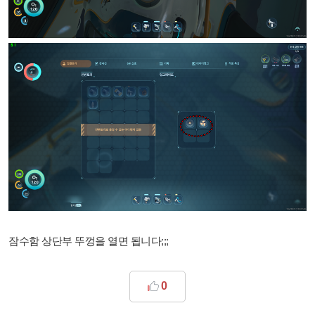
잠수함 상단부 뚜껑을 열면 됩니다;;;
0