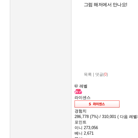
그럼 해저에서 만나요!
목록
|
댓글(
0
)
레벨
라이센스
경험치
286,778
(7%)
/ 310,001
( 다음 레벨까
포인트
이니
273,056
베니
2,671