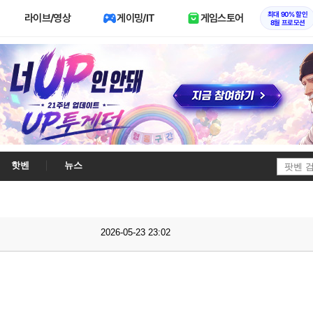
최대 90% 할인
라이브/영상
게이밍/IT
게임스토어
8월 프로모션
핫벤
뉴스
2026-05-23 23:02