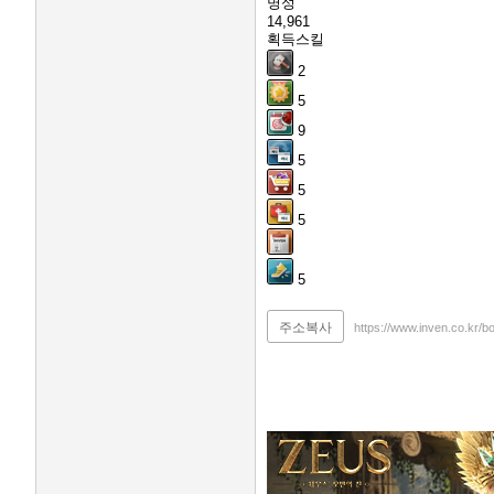
명성
14,961
획득스킬
2
5
9
5
5
5
5
주소복사
https://www.inven.co.kr/b