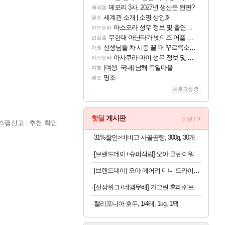
메모리 3사, 2027년 생산분 완판?
해외겜
세계관 소개 | 소명 상인회
명조
아스오라 성우 정보 및 출연작 모음
아스오라
무한대 아난타가 넷이즈 어플 달력에 일정 등록
섭컬겜
선생님들 차 시동 끌 때 꾸르륵소리나는데
차벤
아사쿠라 마이 성우 정보 및 주요 필모
아스오라
[여행_국내] 남해 독일마을
여행
명조
명조
새로고침
핫딜
게시판
더보기+
스팸신고
추천 확인
31%할인>비비고 사골곰탕, 300g, 30개
[브랜드데이+슈퍼적립] 오아 클린이워터B-UV 휴대용 무선 구강세정기 물치실 치아세정기 임플란트 교정 부모님 선물
[브랜드데이] 오아 에어리 미니 드라이기 고속 BLDC 헤어 드라이어 음이온 초경량 휴대용 여행용 수영장 헬스장 기숙사 가벼운 드라이
[신상위크+네맴무배] 가그린 후레쉬브레스 치약 120g, 라임민트향, 5개
캘리포니아 호두, 1/4태, 1kg, 1팩