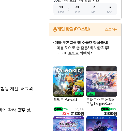
참가자 모집까지 남은 기간
10
20
07
06
Days
Hours
Min
Sec
게임 핫딜 (PC/스팀)
스토어+
마블 투혼 파이팅 소울즈 정식출시!
마블 히어로 총 출동&화려한 격투!
네이버 포인트 혜택까지!
귀무자: 검의 길 예약 판매 중!
인벤게임즈 8월 특별 할인!
드래곤소드: 어웨이크닝 입점!
문명 7 특별 할인!
비스트 오브 리인카네이션 정식 출시!
커세어 코브 출시 기념 할인!
더 렐릭 퍼스트 가디언 정식 출시
베데스다 40주년 기념 할인 중!
캡콤 프렌차이즈 할인 진행 중!
캡콤 일부 상품 상시 할인
스타워즈 은하계 레이서
로블록스 기프트 카드 공식 입점
10% 할인과
인기 퍼블리셔 모음!
스팀으로 만나는 드래곤소드!
조선&고려 DLC 출시 예정
게임프릭 신작 IP
해적'섬'을 발전시키자!
설화x하드코어 액션!
베데스다의 명작들을
몬헌, 바하 등 인기 IP를
몬헌 와일즈 & 드래곤즈 도그마2
인벤게임즈에서 10% 추가 적립
Robux를 가장 안전하고
이니&베니 혜택까지!
최대 90% 할인가를 만나보세요!
네이버혜택과 함께 만나보세요!
50%할인&추가 적립까지!
네이버 혜택가와 함께 예약하세요!
할인&네이버혜택으로 만나보세요!
네이버페이 혜택과 만나보세요!
40주년 프로모션으로 만나보세요!
할인가에 만나보세요!
일부 에디션 상시 할인!
혜택으로 예약 판매 중
편안하게 충전하세요
행동 개선, 버그와
팰월드 Palworld
드래곤소드 어웨이
크닝 DragonSword A
wakening
5%
32,000
10%
이에 따라 향후 몇
25%
24,000원
33,000원