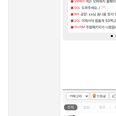
[18]
녀 레깅스핏 ㄷㄷ
이 성우 정보 및 주요 필모
[여행_국내] 남해 독일마
넥슨 오버워치 홈페이
여행
오버워치
[238]
[7]
길드 내 대규모 인원이탈종용 추정사건
우 정보 및 출연작 모음
도와주세요..!
모든 바우에라 업그레이드 
비스트
SOL
[6]
치 공략 (40개) - 귀환한 영혼 도전과제
D 일러스트 올라왔었네
공장: xx님 옴니움 장서
카가미하라 하루 성우 
아스오라
와우
[117]
 클릭 미스낫네
나 성우 정보 및 주요 필모
이제서야 힘들게 50찍고 
8월 28일 넷플릭스에서
GTA6
SOL
[135]
본사에서 연락왔음
트를 마치고.. (feat. 리아)
모든 엘리트 골렘 위치 공
주말패키지가 나왔읍
비스트
리니지M
인증글
전체
잡담
정보