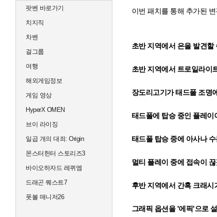
팟벤 바로가기
이번 패치를 통해 추가된 변
치지직
차벤
초반 지역에서 은을 발견할 
걸그룹
여행
초반 지역에서 트로일라이트
해외게임정보
장도리고기가 태드폴 조명에
게임 영상
HyperX OMEN
태드폴에 탑승 중인 플레이
브이 라이징
태드폴 탑승 중에 아사나 
일곱 개의 대죄: Origin
몬스터헌터 스토리즈3
멀티 플레이 중에 접속이 
바이오하자드 레퀴엠
드래곤 퀘스트7
후반 지역에서 간혹 크래시
풋볼 매니저26
그래픽 옵션을 '에픽'으로 