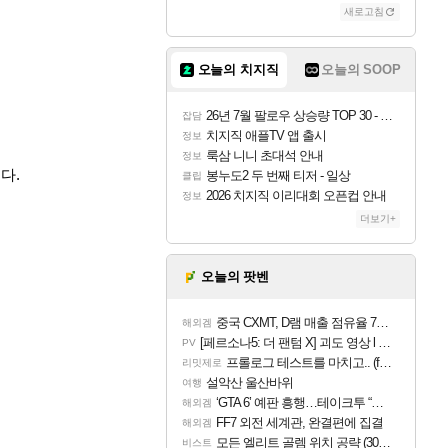
새로고침
오늘의 치지직
오늘의 SOOP
26년 7월 팔로우 상승량 TOP 30 - 월간 치지직
잡담
치지직 애플TV 앱 출시
정보
룩삼 니니 초대석 안내
정보
다.
봉누도2 두 번째 티저 - 일상
클립
2026 치지직 이리대회 오픈컵 안내
정보
더보기+
오늘의 팟벤
중국 CXMT, D램 매출 점유율 7%…글로벌 4위로 부상
해외겜
[페르소나5: 더 팬텀 X] 괴도 영상 l 타카마키 안·댄싱 스타
PV
프롤로그 테스트를 마치고.. (feat. 리아)
리밋제로
설악산 울산바위
여행
‘GTA 6’ 예판 흥행…테이크투 “내부 예상 크게 넘어”
해외겜
FF7 외전 세계관, 완결편에 집결
해외겜
모든 엘리트 골렘 위치 공략 (30개) - 방랑 결투가
비스트