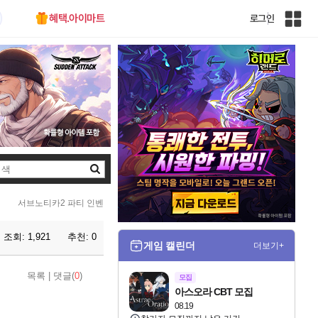
혜택.아이마트
로그인
인
벤
전
체
사
이
트
맵
검
색
서브노티카2 파티 인벤
조회:
1,921
추천:
0
게임 캘린더
더보기+
목록
|
댓글(
0
)
모집
아스오라 CBT 모집
08.19