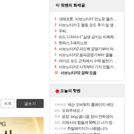
이 팟벤의 화제글
1
크래프톤, '서브노티카' 언노운 월즈 경영권 갈등 봉합
2
서브노티카 2, 협동 모드 추가 및 생존 경험 대폭 개선
3
우씨...
4
리드 디자이너 "살생 금지는 비폭력 메시지 같은게 아니다"
5
핫픽스 3 패치노트
6
서브노티카2 피드백 공명기부터 악숨시야까지
7
서브노티카2 음파공명기부터 열불내성까지
8
라이프 포드 근처에서 수력 발전기 사용하는 방법
9
서브노티카2 시작부터 기지 만들기까지
10
서브노티카2 공략 모음
오늘의 핫벤
목록
글쓰기
넥슨 오버워치 홈페이지 새단장!!
오버워치
도와주세요..!
SOL
공장: xx님 옴니움 장서 안하셨어요?
와우
이제서야 힘들게 50찍고 나가 장궁 받았는데...
SOL
주말패키지가 나왔읍니다.
리니지M