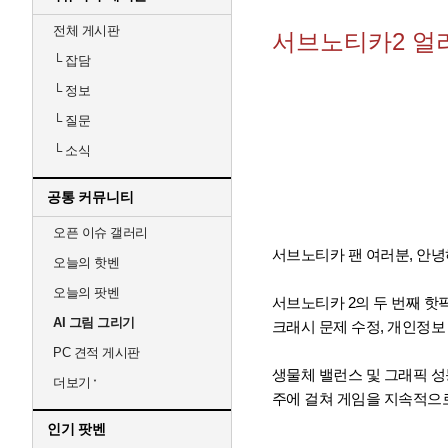
전체 게시판
서브노티카2 얼
└
잡담
└
정보
└
질문
└
소식
공통 커뮤니티
오픈 이슈 갤러리
서브노티카 팬 여러분, 안녕
오늘의 핫벤
오늘의 팟벤
서브노티카 2의 두 번째 핫
AI 그림 그리기
크래시 문제 수정, 개인정보
PC 견적 게시판
생물체 밸런스 및 그래픽 성
더보기
주에 걸쳐 게임을 지속적으
인기 팟벤