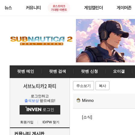
로스트아크
뉴스
커뮤니티
게임캘린더
게이머존
기대평 이벤트
팟벤 메인
팟벤 검색
팟벤 신청
오이갤
서브노티카2 파티
주소보기
복사
로그인하고
Minno
출석보상
받으세요!
로그인
[소식]
회원가입
ID/PW 찾기
커뮤니티 게시판