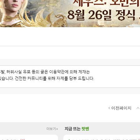
이전페이지
지금 뜨는
팟벤
더보기+