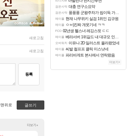
아떨린다 한시간후면
리니지M
대충 연구소요약
검은사막
풍풍풍 군왕주차가 씹이득 가성비라고 ????
검은사막
현재 나무위키 실검 1위인 김규원
메이플
ㅇㅂ)진짜 개웃기네 ㅋㅋ
메이플
02년생 헬스녀 레깅스핏 ㄷㄷ
FCO
베라서버 1위길드 내 대규모 인원이탈종용 추정사건
메이플
새로고침
이유나 2D 일러스트 올라왔었네
오버워치
씨발 컬프프 클릭 미스낫네
메이플
새로고침
파리바게트 본사에서 연락왔음
메이플
더보기+
등록
맨위로
글쓰기
더보기+