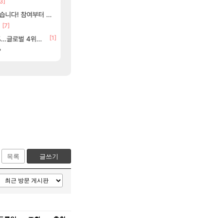
3]
[18]
02년생 헬스녀 레깅스핏 ㄷㄷ
아사쿠라 마이 성우 정보 및 주요 필모
아스오라
FCO
여부터 추첨까지????
베라서버 1위길드 내 대규모 인원이탈종용 추정
아스오라 성우 정보 및 출연작 모음
아스오라
메이플
[7]
[9]
[6]
라고 ????
모든 성소 위치 공략 (40개) - 귀환한 영혼
이유나 2D 일러스트 올라왔었네
비스트
오버워치
[84]
[1]
[117]
글로벌 4위로 부상
씨발 컬프프 클릭 미스낫네
아키츠 아키나 성우 정보 및 주요 필모
아스오라
메이플
[135]
?
파리바게트 본사에서 연락왔음
프롤로그 테스트를 마치고.. (feat. 리아)
리밋제로
메이플
목록
글쓰기