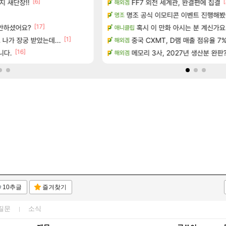
[1]
[6]
[16]
[
을
지 새단장!!
FF7 외전 세계관, 완결편에 집결
아떨린다 한시간후면
해외겜
리니지M
[5]
아이템 획득 위치 공략 (89개)
명조 공식 이모티콘 이벤트 진행해봤습니다! 참
대충 연구소요약
명조
검은사막
[17]
 안하셨어요?
정보 및 주요 필모
혹시 이 만화 아시는 분 계신가요
풍풍풍 군왕주차가 씹이득 가성비
애니클립
검은사막
[1]
나가 장궁 받았는데...
 예고편 공개 예정
중국 CXMT, D램 매출 점유율 7%…
현재 나무위키 실검 1위인 김규원
해외겜
메이플
[16]
[48]
략 (30개) - 방랑 결투가
니다.
메모리 3사, 2027년 생산분 완판
ㅇㅂ)진짜 개웃기네 ㅋㅋ
해외겜
메이플
10추글
즐겨찾기
질문
소식