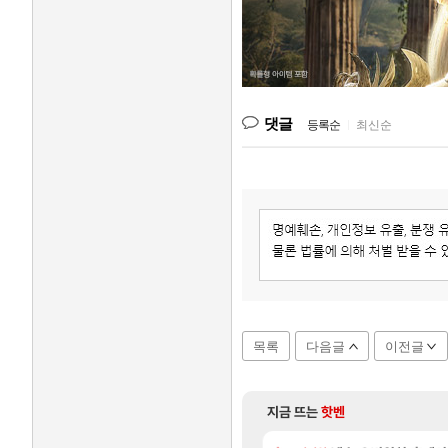
댓글
등록순
|
최신순
목록
다음글
이전글
지금 뜨는
핫벤