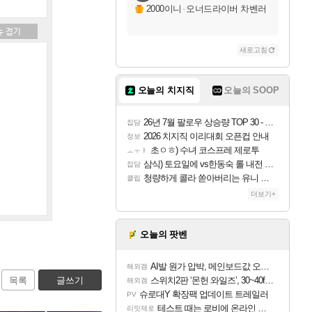
2000이니
·
오너드라이버 차벤러
새로고침
오늘의 치지직
오늘의 SOOP
26년 7월 팔로우 상승량 TOP 30 - 월간 치지직
잡담
2026 치지직 이리대회 오픈컵 안내
정보
초ㅇㅎ) 수녀 코스프레 제로투
ㅗㅜㅑ
삼식) 토요일에 vs한동숙 롤 내전 예정
잡담
청량하게 콜라 쏟아버리는 유니 ㅋㅋㅋ
클립
더보기+
오늘의 팟벤
AI발 원가 압박, 메인보드값 오르나
해외겜
목록
글쓰기
스위치2판 ‘몬헌 와일즈’, 30~40fps 목표 추정
해외겜
슈로대Y 확장팩 업데이트 트레일러
PV
테스트 때는 로비에 온라인 기능이 있는데
리밋제로