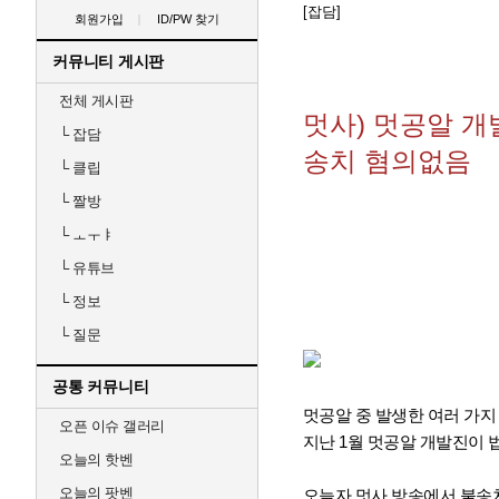
[잡담]
회원가입
ID/PW 찾기
커뮤니티 게시판
전체 게시판
멋사) 멋공알 개
└
잡담
송치 혐의없음
└
클립
└
짤방
└
ㅗㅜㅑ
└
유튜브
└
정보
└
질문
공통 커뮤니티
멋공알 중 발생한 여러 가지
오픈 이슈 갤러리
지난 1월 멋공알 개발진이 
오늘의 핫벤
오늘의 팟벤
오늘자 멋사 방송에서 불송