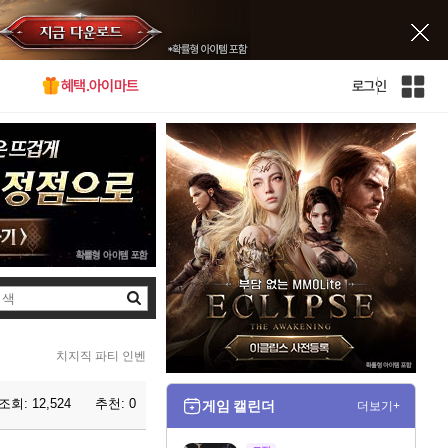
혜택.아이마트
로그인
인
벤
전
체
사
이
트
맵
검
색
치지직 파티 인벤
조회:
12,524
추천:
0
게임 캘린더
더보기+