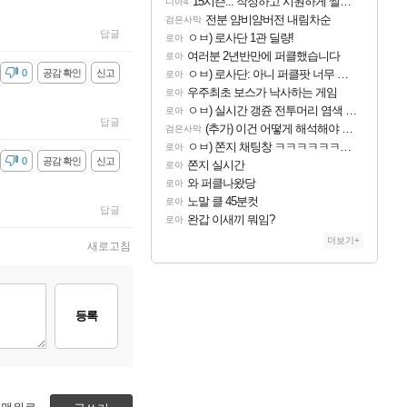
15시즌... 작정하고 시원하게 썰어보라고 만든시즌인 듯
디아4
전분 얌비얌버전 내림차순
검은사막
답글
ㅇㅂ) 로사단 1관 딜량!
로아
여러분 2년반만에 퍼클했습니다
로아
감
0
공감 확인
신고
ㅇㅂ) 로사단: 아니 퍼클팟 너무 심하네 예의가 없어(?)
로아
우주최초 보스가 낙사하는 게임
로아
ㅇㅂ) 실시간 갱쥰 전투머리 염색 ㅋㅋㅋㅋㅋㅋㅋㅋㅋㅋㅋㅋㅋ
로아
답글
(추가) 이건 어떻게 해석해야 되나
검은사막
ㅇㅂ) 쫀지 채팅창 ㅋㅋㅋㅋㅋㅋㅋㅋㅋㅋㅋ
로아
감
0
공감 확인
신고
쫀지 실시간
로아
와 퍼클나왔당
로아
노말 클 45분컷
로아
답글
완갑 이새끼 뭐임?
로아
더보기+
새로고침
등록