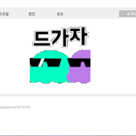
프로필
랭킹
칭호
oard/party/6387/2343