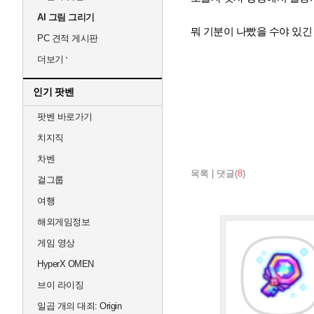
AI 그림 그리기
뭐 기분이 나빴을 수야 있긴 
PC 견적 게시판
더보기
인기 팟벤
팟벤 바로가기
치지직
차벤
목록
|
댓글(
8
)
걸그룹
여행
해외게임정보
게임 영상
HyperX OMEN
브이 라이징
일곱 개의 대죄: Origin