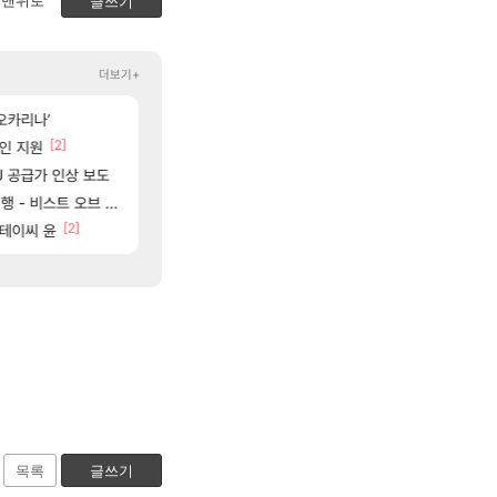
맨위로
글쓰기
더보기+
50]
[4
오카리나’
일본여행
ㅇㅂ) 쫀지 채팅창 ㅋㅋㅋㅋㅋㅋㅋㅋㅋㅋㅋ
여행
로아
[2]
[54]
[40]
예의가 없어(?)
라인 지원
샘웨의 CBT 리뷰 '전투빼고 1등급'
쫀지 실시간
실팰
로아
]
[60]
[1]
PU 공급가 인상 보도
붉은장미 히든처형 있는거 알고 있었음?
와 퍼클나왔당
실팰
로아
[44]
[2]
[63]
ㅋㅋㅋㅋㅋㅋㅋㅋㅋ
비스트 오브 리인카네이션
내차 인증
노말 클 45분컷
차벤
로아
[39]
[2]
[33]
스테이씨 윤
나
완갑 이새끼 뭐임?
과부하 한정 아니다! 정예림, 화속성 서포터 
나혼렙
로아
목록
글쓰기