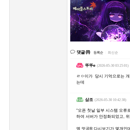
(8)
댓글
등록순
|
최신순
뚜뚜e
(2026-05-30 03:25:01)
ㄹㅇ이가 당시 기억으로는 개
는데
삼조
(2026-05-30 10:42:38)
"오픈 첫날 일부 시스템 오류
하여 서버가 안정화되었고, 위
엥 멋공R 다시보기가 몇개인