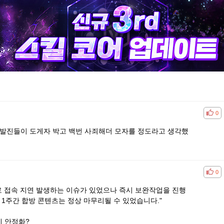
공감
비공
0
발진들이 도게자 박고 백번 사죄해더 모자를 정도라고 생각했
공감
비공
0
로 접속 지연 발생하는 이슈가 있었으나 즉시 보완작업을 진행
 1주간 합방 콘텐츠는 정상 마무리될 수 있었습니다."
데 안정화?