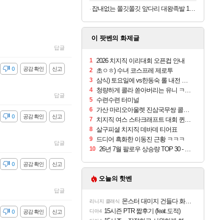
잡내없는 쫄깃쫄깃 앞다리 대왕족발 1.2kg 4인분
이 팟벤의 화제글
답글
1
2026 치지직 이리대회 오픈컵 안내
감
0
공감 확인
신고
2
초ㅇㅎ) 수녀 코스프레 제로투
3
삼식) 토요일에 vs한동숙 롤 내전 예정
4
청량하게 콜라 쏟아버리는 유니 ㅋㅋㅋ
답글
5
수련수련 터미널
6
가산 마리오아울렛 진삼국무쌍 콜라보카페 후기
감
0
공감 확인
신고
7
치지직 여스 스타크래프트 대회 퀸전 시즌2 정보
8
살구피셜 치지직 데바데 티어표
9
드디어 흑화한 이동진 근황 ㅋㅋㅋ
답글
10
26년 7월 팔로우 상승량 TOP 30 - 월간 치지직
감
0
공감 확인
신고
오늘의 핫벤
답글
몬스터 대미지 건들다 화들짝하고 걸렸네 ㅋㅋㅋㅋ
리니지 클래식
15시즌 PTR 짧후기 (feat.도적)
디아4
감
0
공감 확인
신고