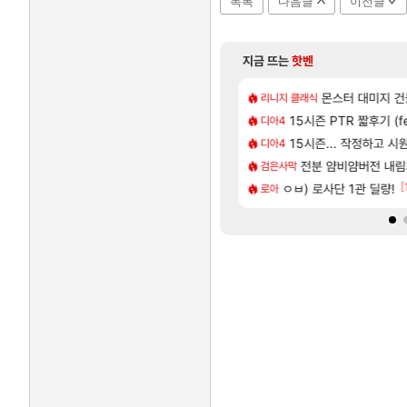
목록
다음글
이전글
지금 뜨는
핫벤
[45]
채팅창 ㅋㅋㅋㅋㅋㅋㅋㅋㅋㅋㅋ
라이자 AI 채팅 RPG 게임
몬스터 대미지 건들
섭컬겜
리니지 클래식
40]
뷰 '전투빼고 1등급'
로스트아크 죽음의 계율자,
15시즌 PTR 짧후기 (f
PV
디아4
[60]
[1]
형 있는거 알고 있었음?
15시즌... 작정하고 시원
이로치 메가가디안 ex
TCGP
디아4
[63]
컷
4컷 만화 | 야간 보
전분 얌비얌버전 내
아주프로
검은사막
[33]
[
임?
아니다! 정예림, 화속성 서포터 세대 교체
ㅇㅂ) 로사단 1관 딜량!
넷마블, 신작 서브컬쳐 게임 
섭컬겜
로아