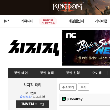
로스트아크
뉴스
커뮤니티
게임캘린더
게이머존
기대평 이벤트
팟벤 메인
팟벤 검색
팟벤 신청
오이갤
치지직 파티
주소보기
복사
로그인하고
출석보상
받으세요!
[Cheatkey]
로그인