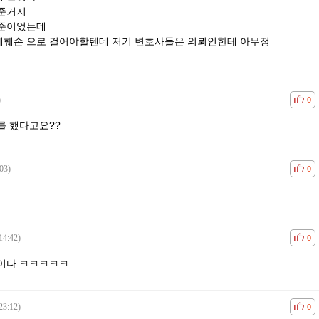
준거지
수준이었는데
훼손 으로 걸어야할텐데 저기 변호사들은 의뢰인한테 아무정
)
공감
비공
0
를 했다고요??
03)
공감
비공
0
14:42)
공감
비공
0
이다 ㅋㅋㅋㅋㅋ
23:12)
공감
비공
0