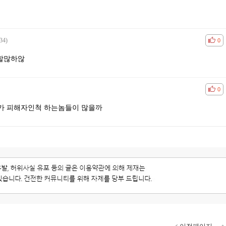
34)
공감
비공
0
할많하않
공감
비공
0
가 피해자인척 하는놈들이 많을까