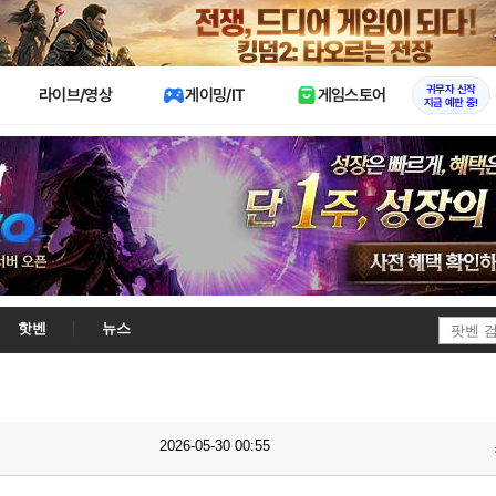
X
귀무자 신작
라이브/영상
게이밍/IT
게임스토어
지금 예판 중!
핫벤
뉴스
2026-05-30 00:55