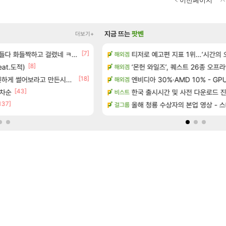
이전페이지
지금 뜨는
팟벤
더보기+
[7]
[1
 [RyzaChat: AI] 공개
다 화들짝하고 걸렸네 ㅋㅋㅋㅋ
여러분 2년반만에 퍼클했습니다
티저로 예고편 지표 1위…‘시간의 
해외겜
로아
[8]
 벨가르딘 티저
eat.도적)
ㅇㅂ) 로사단: 아니 퍼클팟 너무 심하네 
‘몬헌 와일즈’, 퀘스트 26종 오프
해외겜
로아
[2]
[18]
[94
하게 썰어보라고 만든시즌인 듯
구해요
우주최초 보스가 낙사하는 게임
엔비디아 30%·AMD 10% - G
해외겜
로아
[43]
초는 너무 힘들어
림차순
ㅇㅂ) 실시간 갱쥰 전투머리 염색 ㅋㅋㅋㅋ
한국 출시시간 및 사전 다운로드 진행 - 
비스트
로아
137]
[펄 인 블루] 티저 사이트 오픈
올해 청룡 수상자의 본업 영상 - 
(추가) 이건 어떻게 해석해야 되
걸그룹
검은사막