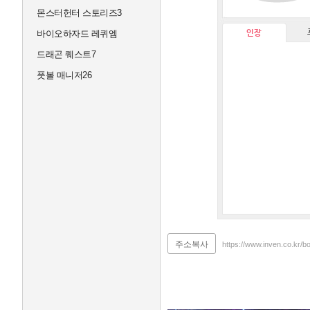
몬스터헌터 스토리즈3
인장
바이오하자드 레퀴엠
드래곤 퀘스트7
풋볼 매니저26
주소복사
https://www.inven.co.kr/b