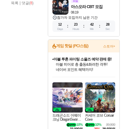
모집
목록
|
댓글(
8
)
아스오라 CBT 모집
08.19
참가자 모집까지 남은 기간
12
23
42
27
Days
Hours
Min
Sec
게임 핫딜 (PC/스팀)
스토어+
마블 투혼 파이팅 소울즈 예약 판매 중!
마블 히어로 총 출동&화려한 격투!
네이버 포인트 혜택까지!
캡콤 프렌차이즈 할인 진행 중!
드래곤소드: 어웨이크닝 입점!
문명 7 특별 할인!
귀무자: 검의 길 예약 판매 중!
비스트 오브 리인카네이션 정식 출시!
커세어 코브 출시 기념 할인!
더 렐릭 퍼스트 가디언 정식 출시
베데스다 40주년 기념 할인 중!
캡콤 일부 상품 상시 할인
스타워즈 은하계 레이서
로블록스 기프트 카드 공식 입점
몬헌, 바하 등 인기 IP를
스팀으로 만나는 드래곤소드!
조선&고려 DLC 출시 예정
10% 할인과
게임프릭 신작 IP
해적'섬'을 발전시키자!
설화x하드코어 액션!
베데스다의 명작들을
몬헌 와일즈 & 드래곤즈 도그마2
인벤게임즈에서 10% 추가 적립
Robux를 가장 안전하고
할인가에 만나보세요!
네이버혜택과 함께 만나보세요!
50%할인&추가 적립까지!
이니&베니 혜택까지!
네이버 혜택가와 함께 예약하세요!
할인&네이버혜택으로 만나보세요!
네이버페이 혜택과 만나보세요!
40주년 프로모션으로 만나보세요!
일부 에디션 상시 할인!
혜택으로 예약 판매 중
편안하게 충전하세요
드래곤소드 어웨이
커세어 코브 Corsair
크닝 DragonSword A
Cove
wakening
10%
10%
39,900