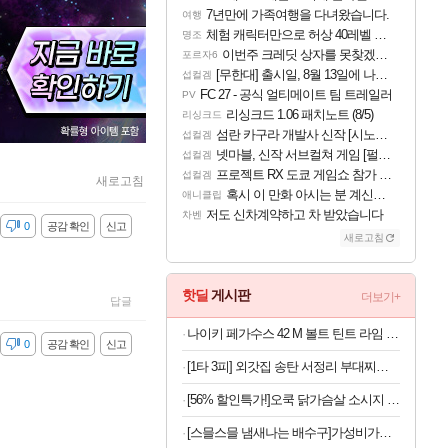
7년만에 가족여행을 다녀왔습니다.
여행
체험 캐릭터만으로 허상 40레벨 하이와티아 5분 컷!｜에이메스·린네·모니에 명함
명조
이번주 크레딧 상자를 못찾겠어요
포르자6
[무한대] 출시일, 8월 13일에 나오나
섭컬겜
FC 27 - 공식 얼티메이트 팀 트레일러
PV
리싱크드 1.06 패치노트 (8/5)
리싱크드
섬란 카구라 개발사 신작 [시노비 넥서스] 연내 출시 예정
섭컬겜
넷마블, 신작 서브컬쳐 게임 [펄 인 블루] 티저 사이트 오픈
섭컬겜
프로젝트 RX 도쿄 게임쇼 참가 결정
섭컬겜
새로고침
혹시 이 만화 아시는 분 계신가요
애니클립
저도 신차계약하고 차 받았습니다
차벤
감
0
공감 확인
신고
새로고침
핫딜
게시판
더보기+
답글
나이키 페가수스 42 M 볼트 틴트 라임 남자 러닝 운동화 IB1873-702
감
0
공감 확인
신고
[1타 3피] 외갓집 송탄 서정리 부대찌개 550, 550g, 3개 + 오뚜기 라면사리, 110g, 1개, 1세트
[56% 할인특가!]오쿡 닭가슴살 소시지 핫바 6종, 70g, 12개
[스믈스믈 냄새나는 배수구]가성비가브랜드다 배수구 클리너, 2.1L, 6개