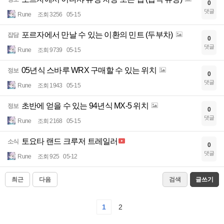
0
댓글
Rune
조회 3256
05-15
포르자에서 만날 수 있는 이환의 민트 (두부차)
잡담
0
댓글
Rune
조회 9739
05-15
05년식 스바루 WRX 구매할 수 있는 위치
정보
0
댓글
Rune
조회 1943
05-15
초반에 얻을 수 있는 94년식 MX-5 위치
정보
0
댓글
Rune
조회 2168
05-15
토요타 랜드 크루저 트레일러
소식
0
댓글
Rune
조회 925
05-12
최근
다음
검색
글쓰기
1
2