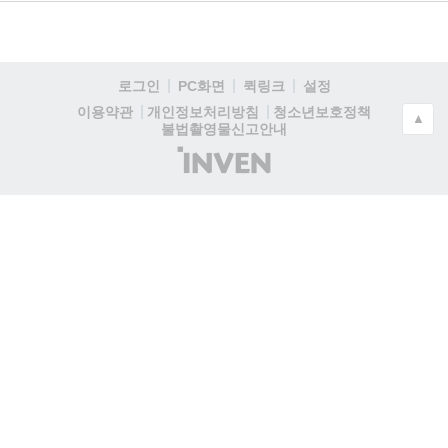
로그인
PC화면
퀵링크
설정
청소년보호정책
이용약관
개인정보처리방침
▲
불법촬영물신고안내
(주)
인
벤