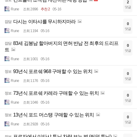
정보
2
댓글
Rune
조회 2896
추천 2
05-16
다시는 이타샤를 무시하지마라
잡담
0
댓글
Rune
조회 1194
05-16
83세 김봉남 할아버지의 면허 반납 전 최후의 드리프
잡담
0
트
댓글
Rune
조회 1001
05-16
93년식 포르쉐 968 구매할 수 있는 위치
정보
0
댓글
Rune
조회 1176
05-16
73년식 포르쉐 카레라 구매할 수 있는 위치
정보
0
댓글
Rune
조회 1046
05-16
13년식 포드 머스탱 구매할 수 있는 위치
정보
0
댓글
Rune
조회 2928
05-16
포르자에서 이타샤 튜닝 차량 보는 법 (씹덕 튜닝)
정보