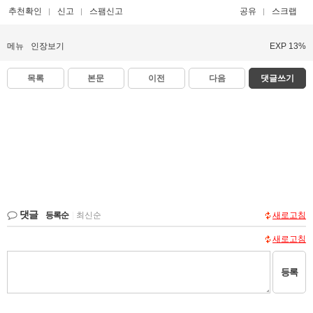
추천확인
신고
스팸신고
공유
스크랩
메뉴
인장보기
EXP 13%
목록
본문
이전
다음
댓글쓰기
댓글
등록순
|
최신순
새로고침
새로고침
등록