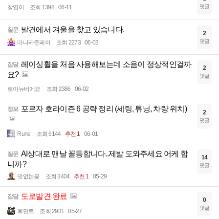
댓글
창엽이
조회 1398
06-11
발견에서 겨울을 찾고 있습니다.
질문
2
댓글
마나카준페이
조회 2273
06-03
레이싱휠을 처음 사용해보는데 소음이 정상적인걸까
잡담
2
요?
댓글
로아뉴비에요
조회 2386
06-02
포르자 호라이즌 6 공략 정리 (세팅, 튜닝, 차량 위치)
정보
2
댓글
Rune
조회 6144
추천 1
06-01
AI상대로 맨날 꼴등합니다..제발 도와주세요 어케 합
질문
14
니까?
댓글
덧없는꽃
조회 3404
추천 1
05-29
도로발견 완료
잡담
0
댓글
휴민트
조회 2931
05-27