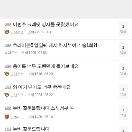
이번주 크레딧 상자를 못찾겠어요
질문
1
댓글
만년초보
조회 479
08-03
호라이즌5 일일퀘 에서 차지부여 기술1회?!
질문
1
댓글
녹차주스
조회 1296
07-03
용어를 너무 오랜만에 들어보네요
질문
2
댓글
만년초보
조회 1616
06-29
와 이거 난이도 너무 빡센데요
잡담
3
댓글
만년초보
조회 2024
06-22
뉴비 질문올립니다 스샷첨부
질문
3
댓글
인벤라모
조회 1428
06-14
뉴비 질문드립니다
잡담
1