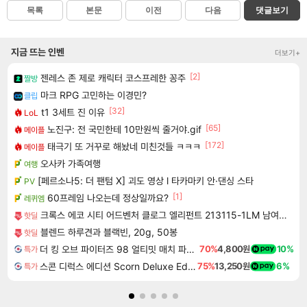
목록
본문
이전
다음
댓글보기
지금 뜨는 인벤
더보기+
[2]
젠레스 존 제로 캐릭터 코스프레한 꽁주
짤방
마크 RPG 고민하는 이경민?
클립
[32]
t1 3세트 진 이유
LoL
[65]
노진구: 전 국민한테 10만원씩 줄거야.gif
메이플
[172]
태극기 또 거꾸로 해놨네 미친것들 ㅋㅋㅋ
메이플
오사카 가족여행
여행
[페르소나5: 더 팬텀 X] 괴도 영상 l 타카마키 안·댄싱 스타
PV
[1]
60프레임 나오는데 정상일까요?
레퀴엠
크록스 에코 시티 어드벤처 클로그 엘리펀트 213115-1LM 남여공용 220
핫딜
블렌드 하루견과 블랙빈, 20g, 50봉
핫딜
더 킹 오브 파이터즈 98 얼티밋 매치 파이널 에디션 THE KING OF FIGHTERS 98 ULTIMATE MATCH FINAL EDITION
70%
4,800원
10%
특가
스콘 디럭스 에디션 Scorn Deluxe Edition
75%
13,250원
6%
특가