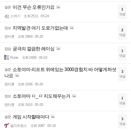
이건 무슨 오류인가요
질문
1
댓글
스하기
조회 2511
05-24
지역발견 여기 도로가없는데
정보
2
댓글
윈터룬
조회 2968
05-20
궁극의 깔끔한 레이싱
잡담
1
댓글
Rune
조회 2609
05-20
소토야마 리프트 위에있는 3000경험치 바 어떻게하셧
질문
3
나요
댓글
윈터룬
조회 2186
05-20
소토야마 ㅁ_ㅁ 지도채우는거
정보
1
댓글
윈터룬
조회 2416
05-20
게임 시작할때마다
질문
3
댓글
엘지트윈스
조회 2087
05-19