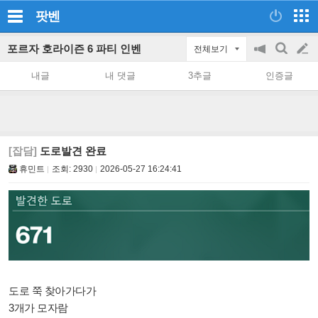
팟벤
포르자 호라이즌 6 파티 인벤
전체보기
공
검
글
지
색
내글
내 댓글
3추글
인증글
on/off
쓰
기
[잡담]
도로발견 완료
휴민트
조회:
2930
2026-05-27 16:24:41
도로 쭉 찾아가다가
3개가 모자람