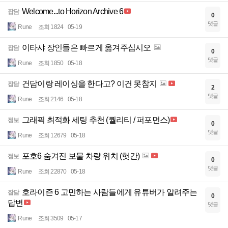
Welcome...to Horizon Archive 6
잡담
0
댓글
Rune
조회 1824
05-19
이타샤 장인들은 빠르게 옮겨주십시오
잡담
0
댓글
Rune
조회 1850
05-18
건담이랑 레이싱을 한다고? 이건 못참지
잡담
2
댓글
Rune
조회 2146
05-18
그래픽 최적화 세팅 추천 (퀄리티 / 퍼포먼스)
정보
0
댓글
Rune
조회 12679
05-18
포호6 숨겨진 보물 차량 위치 (헛간)
정보
0
댓글
Rune
조회 22870
05-18
호라이즌 6 고민하는 사람들에게 유튜버가 알려주는
잡담
0
답변
댓글
Rune
조회 3509
05-17