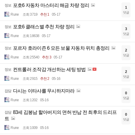
포호6 자동차 마스터리 해금 차량 정리
정보
1
댓글
Rune
조회 3719
추천 1
05-17
포호6 클래스별 추천 차량 정리
정보
3
댓글
Rune
조회 18638
05-17
포르자 호라이즌 6 모든 보물 자동차 위치 총정리
정보
2
댓글
Rune
조회 25540
추천 3
05-17
컨트롤러 조작감 개선하는 세팅 방법
정보
2
댓글
Rune
조회 2915
추천 2
05-16
다시는 이타샤를 무시하지마라
잡담
0
댓글
Rune
조회 1202
05-16
83세 김봉남 할아버지의 면허 반납 전 최후의 드리프
잡담
0
트
댓글
Rune
조회 1009
05-16