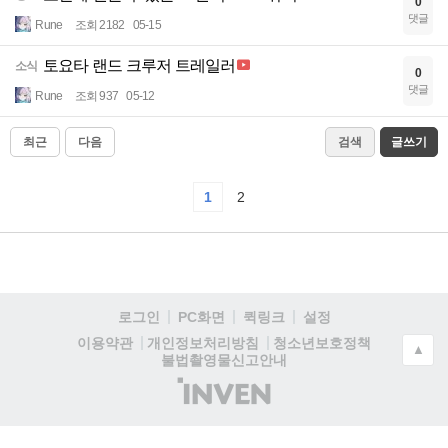
0
댓글
Rune
조회 2182
05-15
토요타 랜드 크루저 트레일러
소식
0
댓글
Rune
조회 937
05-12
최근
다음
검색
글쓰기
1
2
로그인
PC화면
퀵링크
설정
청소년보호정책
이용약관
개인정보처리방침
▲
불법촬영물신고안내
(주)
인
벤