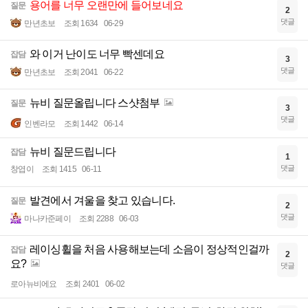
용어를 너무 오랜만에 들어보네요
질문
2
댓글
만년초보
조회 1634
06-29
와 이거 난이도 너무 빡센데요
잡담
3
댓글
만년초보
조회 2041
06-22
뉴비 질문올립니다 스샷첨부
질문
3
댓글
인벤라모
조회 1442
06-14
뉴비 질문드립니다
잡담
1
댓글
창엽이
조회 1415
06-11
발견에서 겨울을 찾고 있습니다.
질문
2
댓글
마나카준페이
조회 2288
06-03
레이싱휠을 처음 사용해보는데 소음이 정상적인걸까
잡담
2
요?
댓글
로아뉴비에요
조회 2401
06-02