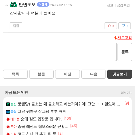
만년초보
26-07-02 15:25
신고
|
공감 확인
감사합니다 덕분에 깼어요
답글
0
0
새로고침
등록
목록
본문
이전
다음
댓글보기
지금 뜨는 인벤
더보기+
[9]
풍월량) 물소는 왜 물소라고 하는거야? 아! 그만 ㅋㅋ 알았어 ㅋㅋ
클립
그냥 귀여운 상교용 부부 ㅋㅋ
클립
[109]
순애 길드 입장문 입니다.
메이플
[45]
중국 레전드 혐오스러운 근황...
로아
[2]
코드 하나 더 추가 된 듯
이환