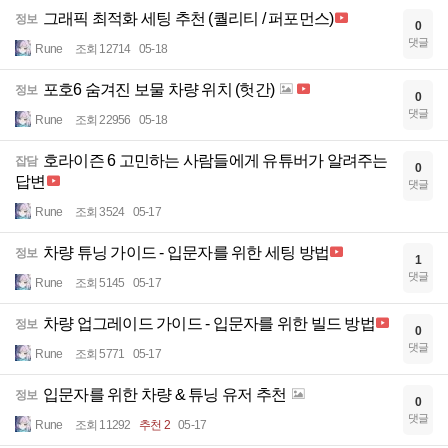
그래픽 최적화 세팅 추천 (퀄리티 / 퍼포먼스)
정보
0
댓글
Rune
조회 12714
05-18
포호6 숨겨진 보물 차량 위치 (헛간)
정보
0
댓글
Rune
조회 22956
05-18
호라이즌 6 고민하는 사람들에게 유튜버가 알려주는
잡담
0
답변
댓글
Rune
조회 3524
05-17
차량 튜닝 가이드 - 입문자를 위한 세팅 방법
정보
1
댓글
Rune
조회 5145
05-17
차량 업그레이드 가이드 - 입문자를 위한 빌드 방법
정보
0
댓글
Rune
조회 5771
05-17
입문자를 위한 차량 & 튜닝 유저 추천
정보
0
댓글
Rune
조회 11292
추천 2
05-17