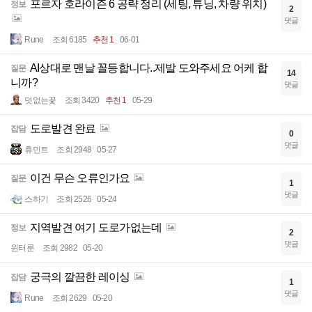
포르자 호라이즌 6 공략 정리 (세팅, 튜닝, 차량 위치)
정보
2
댓글
Rune
조회 6185
추천 1
06-01
AI상대로 맨날 꼴등합니다..제발 도와주세요 어케 합
질문
14
니까?
댓글
덧없는꽃
조회 3420
추천 1
05-29
도로발견 완료
잡담
0
댓글
휴민트
조회 2948
05-27
이건 무슨 오류인가요
질문
1
댓글
스하기
조회 2526
05-24
지역발견 여기 도로가없는데
정보
2
댓글
윈터룬
조회 2982
05-20
궁극의 깔끔한 레이싱
잡담
1
댓글
Rune
조회 2629
05-20