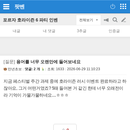
팟벤
포르자 호라이즌 6 파티 인벤
전체보기
공
검
글
지
색
내글
내 댓글
3추글
인증글
on/off
쓰
기
[질문]
용어를 너무 오랜만에 들어보네요
만년초보
댓글: 2 개
조회:
1633
2026-06-29 11:10:23
지금 페스티벌 주간 과제 중에 호라이즌 러시 이벤트 완료하라고 하
잖아요, 그거 어떤거였죠? 5때 들어본 거 같긴 한데 너무 오래전이
라 기억이 가물가물하네요....ㅎㅎㅎ