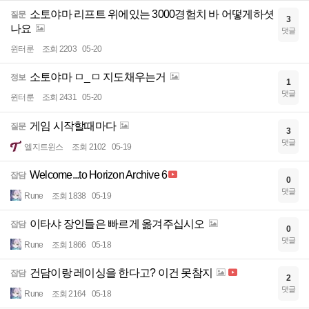
소토야마 리프트 위에있는 3000경험치 바 어떻게하셧
질문
3
나요
댓글
윈터룬
조회 2203
05-20
소토야마 ㅁ_ㅁ 지도채우는거
정보
1
댓글
윈터룬
조회 2431
05-20
게임 시작할때마다
질문
3
댓글
엘지트윈스
조회 2102
05-19
Welcome...to Horizon Archive 6
잡담
0
댓글
Rune
조회 1838
05-19
이타샤 장인들은 빠르게 옮겨주십시오
잡담
0
댓글
Rune
조회 1866
05-18
건담이랑 레이싱을 한다고? 이건 못참지
잡담
2
댓글
Rune
조회 2164
05-18