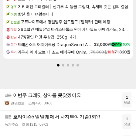
3.6 버전 트레일러 | 신기루 속 등불 그림자, 속세에 깃든 검의 결심
명조
합천 을 다녀왔습니다
여행
포트나이트에서 명일방주 엔드필드 [펠리카] 판매 예정
섭컬겜
36%할인 매일유업 바리스타룰스 원데이 마일드 아메리카노, 230ml, 20개
핫딜
47%할인 더맛 우삼겹, 250g, 4개
핫딜
드래곤소드 어웨이크닝 DragonSword Awakening
33,000원
10%
특가
귀무자 웨이 오브 더 소드 예약구매 Onimusha Way of the Sword
79,800원
10%
71,820원
특가
이번주 크레딧 상자를 못찾겠어요
질문
1
댓글
만년초보
조회 496
08-03
호라이즌5 일일퀘 에서 차지부여 기술1회?!
질문
1
댓글
녹차주스
조회 1315
07-03