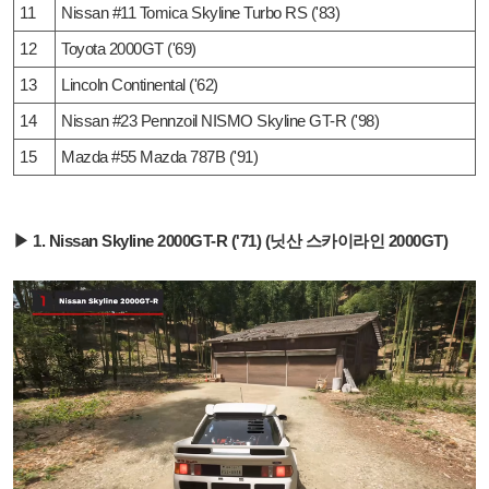
11
Nissan #11 Tomica Skyline Turbo RS ('83)
12
Toyota 2000GT ('69)
13
Lincoln Continental ('62)
14
Nissan #23 Pennzoil NISMO Skyline GT-R ('98)
15
Mazda #55 Mazda 787B ('91)
▶ 1. Nissan Skyline 2000GT-R ('71) (닛산 스카이라인 2000GT)