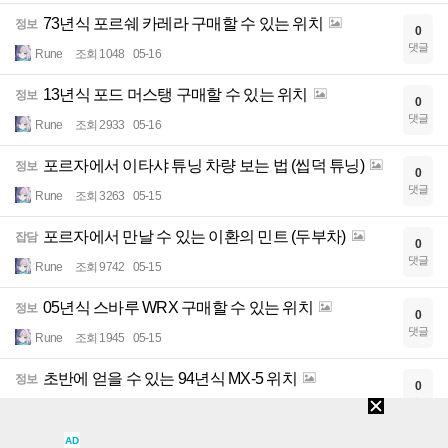
73년식 포르쉐 카레라 구매할 수 있는 위치
정보
0
댓글
Rune
조회 1048
05-16
13년식 포드 머스탱 구매할 수 있는 위치
정보
0
댓글
Rune
조회 2933
05-16
포르자에서 이타샤 튜닝 차량 보는 법 (씹덕 튜닝)
정보
0
댓글
Rune
조회 3263
05-15
포르자에서 만날 수 있는 이환의 민트 (두부차)
잡담
0
댓글
Rune
조회 9742
05-15
05년식 스바루 WRX 구매할 수 있는 위치
정보
0
댓글
Rune
조회 1945
05-15
초반에 얻을 수 있는 94년식 MX-5 위치
정보
0
댓글
Rune
조회 2176
05-15
AD