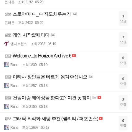
윈터룬
조회 2192
05-20
소토야마 ㅁ_ㅁ 지도채우는거
정보
1
댓글
윈터룬
조회 2422
05-20
게임 시작할때마다
질문
3
댓글
엘지트윈스
조회 2093
05-19
Welcome...to Horizon Archive 6
잡담
0
댓글
Rune
조회 1830
05-19
이타샤 장인들은 빠르게 옮겨주십시오
잡담
0
댓글
Rune
조회 1857
05-18
건담이랑 레이싱을 한다고? 이건 못참지
잡담
2
댓글
Rune
조회 2155
05-18
그래픽 최적화 세팅 추천 (퀄리티 / 퍼포먼스)
정보
0
댓글
Rune
조회 12697
05-18