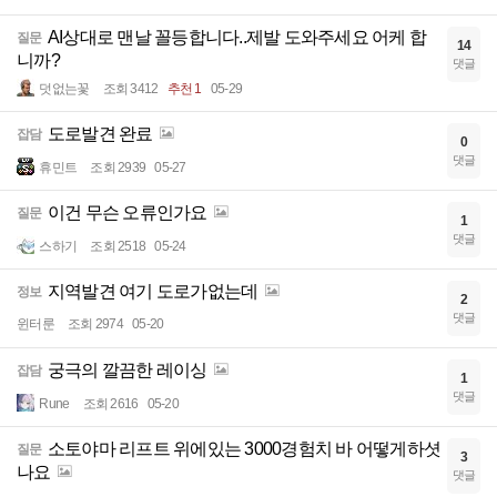
AI상대로 맨날 꼴등합니다..제발 도와주세요 어케 합
질문
14
니까?
댓글
덧없는꽃
조회 3412
추천 1
05-29
도로발견 완료
잡담
0
댓글
휴민트
조회 2939
05-27
이건 무슨 오류인가요
질문
1
댓글
스하기
조회 2518
05-24
지역발견 여기 도로가없는데
정보
2
댓글
윈터룬
조회 2974
05-20
궁극의 깔끔한 레이싱
잡담
1
댓글
Rune
조회 2616
05-20
소토야마 리프트 위에있는 3000경험치 바 어떻게하셧
질문
3
나요
댓글