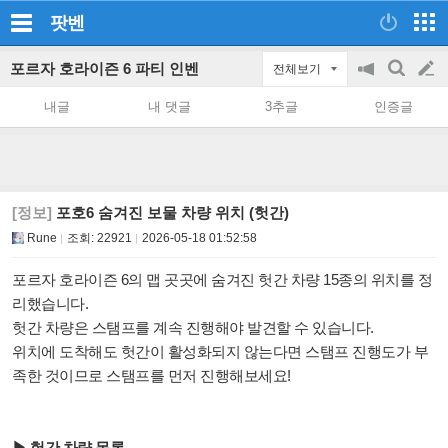
팟벤
포르자 호라이즌 6 파티 인벤
전체보기
공
검
글
지
색
내글
내 댓글
3추글
인증글
on/off
쓰
기
[정보]
포호6 숨겨진 보물 차량 위치 (헛간)
Rune
조회:
22921
2026-05-18 01:52:58
포르자 호라이즌 6의 맵 곳곳에 숨겨진 헛간 차량 15종의 위치를 정
리했습니다.
헛간 차량은 스탬프를 계속 진행해야 발견할 수 있습니다.
위치에 도착해도 헛간이 활성화되지 않는다면 스탬프 진행도가 부
족한 것이므로 스탬프를 먼저 진행해보세요!
▶ 헛간 차량 목록