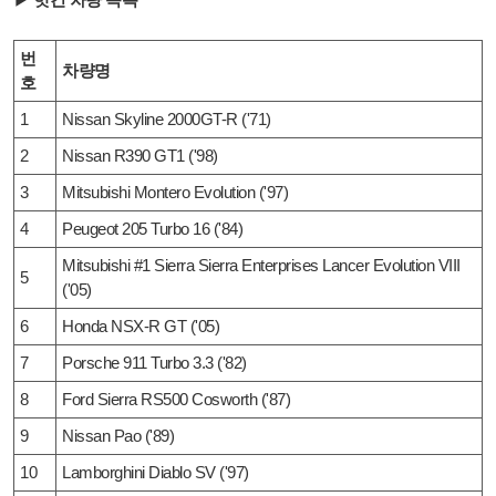
번
차량명
호
1
Nissan Skyline 2000GT-R ('71)
2
Nissan R390 GT1 ('98)
3
Mitsubishi Montero Evolution ('97)
4
Peugeot 205 Turbo 16 ('84)
Mitsubishi #1 Sierra Sierra Enterprises Lancer Evolution VIII
5
('05)
6
Honda NSX-R GT ('05)
7
Porsche 911 Turbo 3.3 ('82)
8
Ford Sierra RS500 Cosworth ('87)
9
Nissan Pao ('89)
10
Lamborghini Diablo SV ('97)