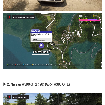
▶ 2. Nissan R390 GT1 ('98) (닛산 R390 GT1)