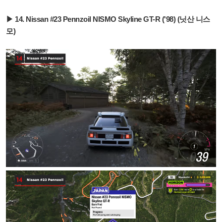
▶ 14. Nissan #23 Pennzoil NISMO Skyline GT-R ('98) (닛산 니스
모)