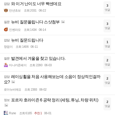
와 이거 난이도 너무 빡센데요
잡담
3
댓글
만년초보
조회 2031
06-22
뉴비 질문올립니다 스샷첨부
질문
3
댓글
인벤라모
조회 1434
06-14
뉴비 질문드립니다
잡담
1
댓글
창엽이
조회 1406
06-11
발견에서 겨울을 찾고 있습니다.
질문
2
댓글
마나카준페이
조회 2280
06-03
레이싱휠을 처음 사용해보는데 소음이 정상적인걸까
잡담
2
요?
댓글
로아뉴비에요
조회 2393
06-02
포르자 호라이즌 6 공략 정리 (세팅, 튜닝, 차량 위치)
정보
2
댓글
Rune
조회 6165
추천 1
06-01