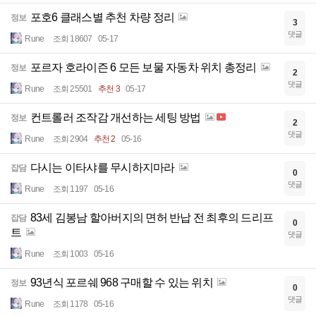
포호6 클래스별 추천 차량 정리
정보
3
댓글
Rune
조회 18607
05-17
포르자 호라이즌 6 모든 보물 자동차 위치 총정리
정보
2
댓글
Rune
조회 25501
추천 3
05-17
컨트롤러 조작감 개선하는 세팅 방법
정보
2
댓글
Rune
조회 2904
추천 2
05-16
다시는 이타샤를 무시하지마라
잡담
0
댓글
Rune
조회 1197
05-16
83세 김봉남 할아버지의 면허 반납 전 최후의 드리프
잡담
0
트
댓글
Rune
조회 1003
05-16
93년식 포르쉐 968 구매할 수 있는 위치
정보
0
댓글
Rune
조회 1178
05-16