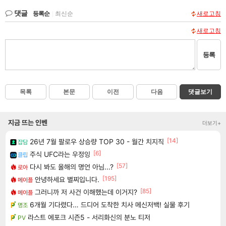
댓글
등록순
|
최신순
새로고침
새로고침
등록
목록
본문
이전
다음
댓글보기
지금 뜨는 인벤
더보기+
[14]
26년 7월 팔로우 상승량 TOP 30 - 월간 치지직
잡담
[6]
주식 UFC라는 우정잉
클립
[57]
다시 봐도 올해의 명언 아님...?
로아
[195]
안녕하세요 별찌입니다.
메이플
[85]
그러니까 저 사건 이해했는데 이거지?
메이플
6개월 기다렸다… 드디어 도착한 치사 메신저백! 실물 후기
명조
라스트 에포크 시즌5 - 서리화신의 분노 티저
PV