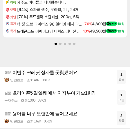
제주도 아이들과 다녀왔습니다.
여행
[64%] 스파클 생수, 무라벨, 2L, 24개
핫딜
[70%] 푸드센터 소갈비살, 200g, 5팩
핫딜
더 킹 오브 파이터즈 98 얼티밋 매치 파이널 에디션 THE KING OF FIGHTERS 98 ULTIMATE MATCH FINAL EDITION
70%
4,800원
10%
특가
드래곤소드 어웨이크닝 디럭스 에디션 DragonSword Awakening Deluxe Edition
10%
49,500원
10%
특가
이번주 크레딧 상자를 못찾겠어요
질문
1
댓글
만년초보
조회 487
08-03
호라이즌5 일일퀘 에서 차지부여 기술1회?!
질문
1
댓글
녹차주스
조회 1306
07-03
용어를 너무 오랜만에 들어보네요
질문
2
댓글
만년초보
조회 1624
06-29