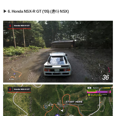
▶ 6. Honda NSX-R GT ('05) (혼다 NSX)