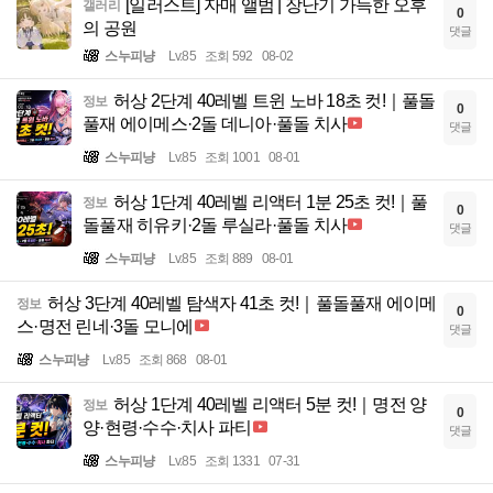
[일러스트] 자매 앨범 | 장난기 가득한 오후
갤러리
0
의 공원
댓글
스누피냥
Lv.85
조회 592
08-02
허상 2단계 40레벨 트윈 노바 18초 컷!｜풀돌
정보
0
풀재 에이메스·2돌 데니아·풀돌 치사
댓글
스누피냥
Lv.85
조회 1001
08-01
허상 1단계 40레벨 리액터 1분 25초 컷!｜풀
정보
0
돌풀재 히유키·2돌 루실라·풀돌 치사
댓글
스누피냥
Lv.85
조회 889
08-01
허상 3단계 40레벨 탐색자 41초 컷!｜풀돌풀재 에이메
정보
0
스·명전 린네·3돌 모니에
댓글
스누피냥
Lv.85
조회 868
08-01
허상 1단계 40레벨 리액터 5분 컷!｜명전 양
정보
0
양·현령·수수·치사 파티
댓글
스누피냥
Lv.85
조회 1331
07-31