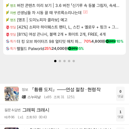
버전 콘텐츠 미리 보기 | 3.6 버전 「신기루 속 등불 그림자, 속세에 깃든 검의 결심」이 8월 20일에 업데이트됩니다!
명조
[2]
선생님들 차 시동 끌 때 꾸르륵소리나는데
차벤
[명조 | 도미노피자 콜라보] 예고
명조
[42%] 소피아 하이웨스트 팬티, L, 스킨 + 옐로우 + 핑크 + 그린 + 블루 + 오렌지 + 카키 + 라벤더, 8개입, 1세트
핫딜
[81%] 여성 끈나시, 블랙 2개 + 화이트 2개, FREE, 4개
핫딜
더 킹 오브 파이터즈 98 얼티밋 매치 파이널 에디션 THE KING OF FIGHTERS 98 ULTIMATE MATCH FINAL EDITION
70%
4,800원
10%
특가
팰월드 Palworld
25%
24,000원
5%
특가
『황룡 도지』——연성 절창 · 현령작
정보
0
댓글
스누피냥
Lv.85
조회 31
12:51
그래픽 크래시
질문＆답변
1
댓글
배추96
Lv.1
조회 60
00:43