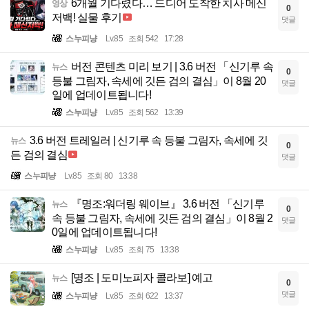
6개월 기다렸다… 드디어 도착한 치사 메신
영상
0
저백! 실물 후기
댓글
스누피냥
Lv.85
조회 542
17:28
버전 콘텐츠 미리 보기 | 3.6 버전 「신기루 속
뉴스
0
등불 그림자, 속세에 깃든 검의 결심」이 8월 20
댓글
일에 업데이트됩니다!
스누피냥
Lv.85
조회 562
13:39
3.6 버전 트레일러 | 신기루 속 등불 그림자, 속세에 깃
뉴스
0
든 검의 결심
댓글
스누피냥
Lv.85
조회 80
13:38
『명조:워더링 웨이브』 3.6 버전 「신기루
뉴스
0
속 등불 그림자, 속세에 깃든 검의 결심」이 8월 2
댓글
0일에 업데이트됩니다!
스누피냥
Lv.85
조회 75
13:38
[명조 | 도미노피자 콜라보] 예고
뉴스
0
댓글
스누피냥
Lv.85
조회 622
13:37