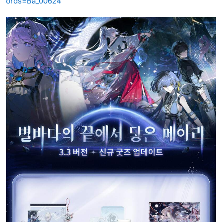
ords=Ba_00624