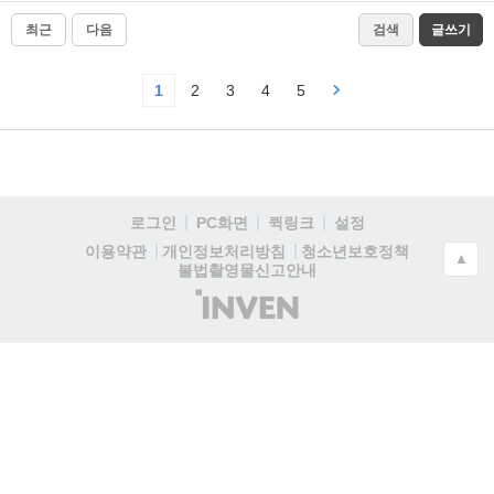
최근
다음
검색
글쓰기
1
2
3
4
5
로그인
PC화면
퀵링크
설정
청소년보호정책
이용약관
개인정보처리방침
▲
불법촬영물신고안내
(주)
인
벤