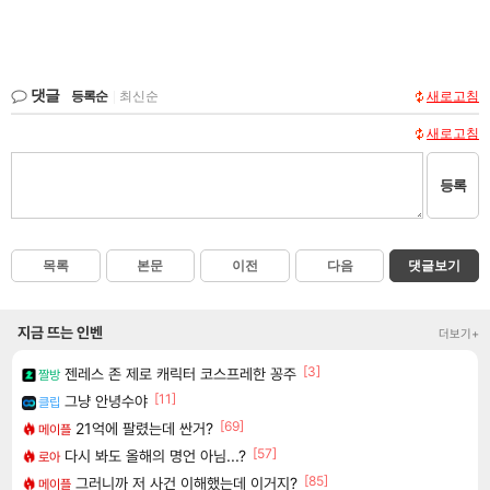
댓글
등록순
|
최신순
새로고침
새로고침
등록
목록
본문
이전
다음
댓글보기
지금 뜨는 인벤
더보기+
[3]
젠레스 존 제로 캐릭터 코스프레한 꽁주
짤방
[11]
그냥 안녕수야
클립
[69]
21억에 팔렸는데 싼거?
메이플
[57]
다시 봐도 올해의 명언 아님...?
로아
[85]
그러니까 저 사건 이해했는데 이거지?
메이플