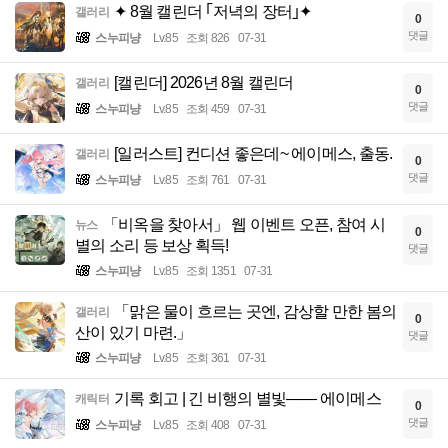
✦ 8월 캘린더 ｢저녁의 장터｣✦
갤러리
0
댓글
스누피냥
Lv.85
조회 826
07-31
[캘린더] 2026년 8월 캘린더
갤러리
0
댓글
스누피냥
Lv.85
조회 459
07-31
[일러스트] 컨디션 좋은데~ 에이메스, 출동.
갤러리
0
댓글
스누피냥
Lv.85
조회 761
07-31
「비옥을 찾아서」 웹 이벤트 오픈, 참여 시
뉴스
0
별의 소리 등 보상 획득!
댓글
스누피냥
Lv.85
조회 1351
07-31
「맑은 물이 흐르는 곳엔, 감상할 만한 봄의
갤러리
0
산이 있기 마련.」
댓글
스누피냥
Lv.85
조회 361
07-31
기록 회고 | 긴 비행의 별빛—— 에이메스
캐릭터
0
댓글
스누피냥
Lv.85
조회 408
07-31