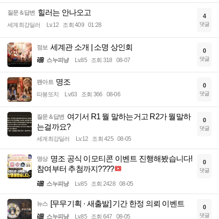
힐러는 안나오고
질문＆답변
4
댓글
세계최강딜러
Lv.12
조회 409
01:28
세계관 소개 | 소명 상인회
정보
0
댓글
스누피냥
Lv.85
조회 318
08-07
명조
팬아트
0
댓글
따봉또치
Lv.63
조회 366
08-06
여기서 R1 뭘 말하는거고 R2가 뭘말하
질문＆답변
0
는걸까요?
댓글
세계최강딜러
Lv.12
조회 425
08-05
명조 공식 이모티콘 이벤트 진행해봤습니다!
영상
0
참여부터 추첨까지????
댓글
스누피냥
Lv.85
조회 2428
08-05
[무무기획 · 새출발] 기간 한정 의뢰 이벤트
뉴스
0
댓글
스누피냥
Lv.85
조회 647
08-05