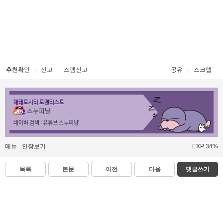
추천확인
신고
스팸신고
공유
스크랩
헤테로시티 로맨티스트
스누피냥
네이버 검색 : 유튜브 스누피냥
메뉴
인장보기
EXP 34%
목록
본문
이전
다음
댓글쓰기