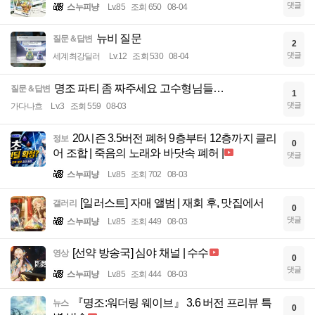
댓글
스누피냥
Lv.85
조회 650
08-04
뉴비 질문
질문＆답변
2
댓글
세계최강딜러
Lv.12
조회 530
08-04
명조 파티 좀 짜주세요 고수형님들…
질문＆답변
1
댓글
가다나흐
Lv.3
조회 559
08-03
20시즌 3.5버전 폐허 9층부터 12층까지 클리
정보
0
어 조합 | 죽음의 노래와 바닷속 폐허 |
댓글
스누피냥
Lv.85
조회 702
08-03
[일러스트] 자매 앨범 | 재회 후, 맛집에서
갤러리
0
댓글
스누피냥
Lv.85
조회 449
08-03
[선약 방송국] 심야 채널 | 수수
영상
0
댓글
스누피냥
Lv.85
조회 444
08-03
『명조:워더링 웨이브』 3.6 버전 프리뷰 특
뉴스
0