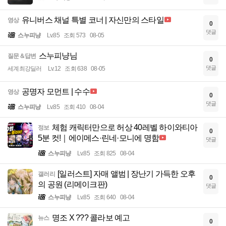
유니버스 채널 특별 코너 | 자신만의 스타일
영상
0
댓글
스누피냥
Lv.85
조회 573
08-05
스누피냥님
질문＆답변
0
댓글
세계최강딜러
Lv.12
조회 638
08-05
공명자 모먼트 | 수수
영상
0
댓글
스누피냥
Lv.85
조회 410
08-04
체험 캐릭터만으로 허상 40레벨 하이와티아
정보
0
5분 컷!｜에이메스·린네·모니에 명함
댓글
스누피냥
Lv.85
조회 825
08-04
[일러스트] 자매 앨범 | 장난기 가득한 오후
갤러리
0
의 공원 (리메이크판)
댓글
스누피냥
Lv.85
조회 640
08-04
명조 X ??? 콜라보 예고
뉴스
0