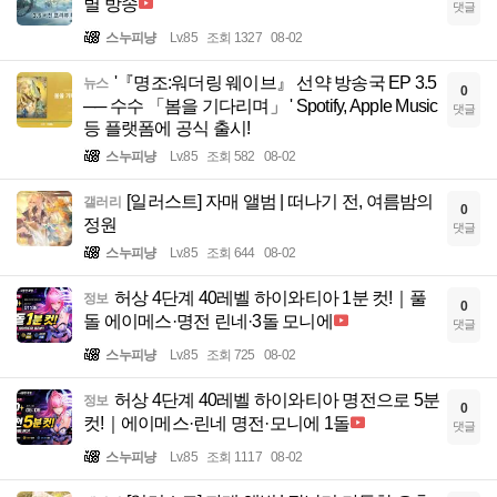
별 방송
댓글
스누피냥
Lv.85
조회 1327
08-02
'『명조:워더링 웨이브』 선약 방송국 EP 3.5
뉴스
0
── 수수 「봄을 기다리며」 ' Spotify, Apple Music
댓글
등 플랫폼에 공식 출시!
스누피냥
Lv.85
조회 582
08-02
[일러스트] 자매 앨범 | 떠나기 전, 여름밤의
갤러리
0
정원
댓글
스누피냥
Lv.85
조회 644
08-02
허상 4단계 40레벨 하이와티아 1분 컷!｜풀
정보
0
돌 에이메스·명전 린네·3돌 모니에
댓글
스누피냥
Lv.85
조회 725
08-02
허상 4단계 40레벨 하이와티아 명전으로 5분
정보
0
컷!｜에이메스·린네 명전·모니에 1돌
댓글
스누피냥
Lv.85
조회 1117
08-02