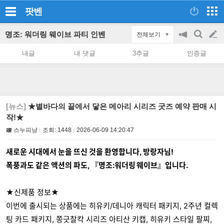
팟벤
명조: 워더링 웨이브 파티 인벤
전체보기
공
검
글
지
색
내글
내 댓글
3추글
인증글
on/off
쓰
기
[뉴스]
★별바다의 끝에서 닿은 메아리 시리즈 굿즈 예약 판매 시
작!★
스누피냥
조회:
1448
2026-06-09 14:20:47
새로운 시대에서 눈을 뜨신 것을 환영합니다, 방랑자님!
폭풍과도 같은 액션의 파도, 『명조:워더링 웨이브』입니다.
★신제품 정보★
이번에 출시되는 상품에는 히유키/데니아 캐릭터 패키지, 2주년 컬렉
팅 카드 패키지, 쫑긋찰칵 시리즈 아티산 키캡, 히유키 스타일 팔찌,