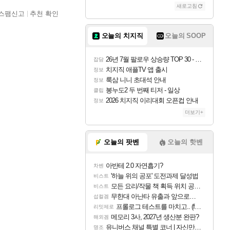
새로고침
스팸신고
추천 확인
오늘의 치지직
오늘의 SOOP
26년 7월 팔로우 상승량 TOP 30 - 월간 치지직
잡담
치지직 애플TV 앱 출시
정보
룩삼 니니 초대석 안내
정보
봉누도2 두 번째 티저 - 일상
클립
2026 치지직 이리대회 오픈컵 안내
정보
더보기+
오늘의 팟벤
오늘의 핫벤
아반테 2.0 자연흡기?
차벤
'하늘 위의 공포' 도전과제 달성법
비스트
모든 요리/작물 책 획득 위치 공략 (36개) - 미식가 도전과제
비스트
무한대 아난타 유출과 앞으로의 예상 (루머)
섭컬겜
프롤로그 테스트를 마치고.. (feat. 리아)
리밋제로
메모리 3사, 2027년 생산분 완판?
해외겜
유니버스 채널 특별 코너 | 자신만의 스타일
명조