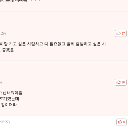
플하는게 더빠름 ㅋㅋㅋ
:29)
공감
비공
17
이랑 가고 싶은 사람하고 다 필요없고 빨리 출발하고 싶은 사
면 좋겠음
6)
공감
비공
16
 개선해줘야함
 포기했는데
매칭이더라
:03:27)
공감
비공
0