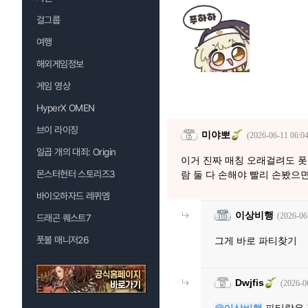
걸그룹
여행
해외게임정보
게임 영상
HyperX OMEN
브이 라이징
미야뽀
(2026-06-11 06:04
일곱 개의 대죄: Origin
이거 진짜 매칭 오래걸려도 폿
몬스터헌터 스토리즈3
람 둘 다 손해야 빨리 손봤으
바이오하자드 레퀴엠
이상비행
(2026-06
드래곤 퀘스트7
풋볼 매니저26
그게 바로 파티찾기
Dwjfis
(2026-0