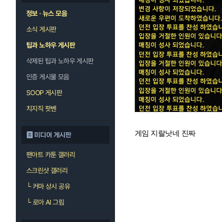
정보 · 뉴스 모음
소식 게시판
팁과 노하우 게시판
삭제된 팁과 노하우 게시판
인증 게시물 모음
SOOP 게시판
치지직 팟벤
게임 지랄낫네 진짜
미디어 게시판
팬아트 카툰 갤러리
스크린샷 갤러리
└
커마 상시 공유
└
로아 AI 그림