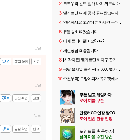
2
ㅋㅋ우리 길드 벨가 나메 꺼드럭 대다가 싸움났다
3
벨가르딘 나메 공략 끓여왔습니다
4
안녕하세요 고양이 피자사건 공대원입니다.
5
유물칭호 따왔습니다
6
나메 클리어했어요ʕ •ᴥ• ʔ
답글
7
세린꿍님 죄송합니다
8
[시각자료] 벨가르딘 싸다구 잡기 범위 일부
감
0
공감 확인
신고
9
공팟 올사멸 로펙 평균 6600 벨가 나메 클리어
10
추천부탁) 고양이피자 유기팟에서 4막 구조요청을 드립니다!!!!
답글
쿠폰 받고 게임하자!
감
0
공감 확인
신고
로아 여름 쿠폰
인증하GO 인장 받GO
답글
로아 인벤 전용 인장
감
0
공감 확인
신고
포인트를 획득하자!
섬의 마음 수집 방법