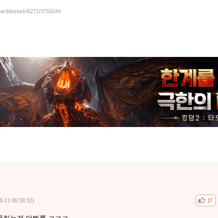
oard/lostark/6271/3750244
6-11 06:59:32)
공감
비공
17