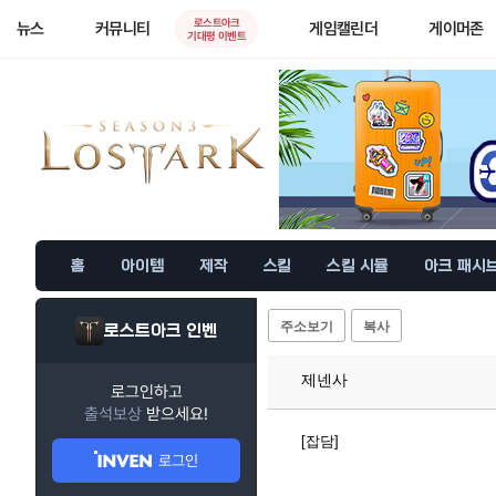
로스트아크
뉴스
커뮤니티
게임캘린더
게이머존
기대평 이벤트
홈
아이템
제작
스킬
스킬 시뮬
아크 패시
주소보기
복사
로스트아크 인벤
제넨사
로그인하고
출석보상
받으세요!
[잡담]
로그인