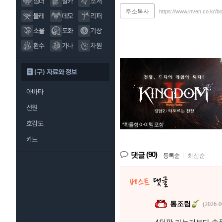
섬너
알카
소서
주소복사
https://www.inven.co.kr/b
블레
데모
리퍼
소울
도화
기상
환수
가나
차원
(구) 자료와 정보
아바타
선원
호감도
카드
(90)
댓글
등록순
|
최신순
통조림
(2026-0