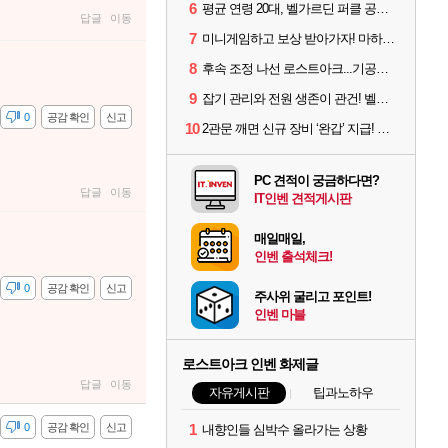
6
평균 연령 20대, 벨가르딘 퍼클 공대 '영로티'를 만나다
답글
이동
7
미니게임하고 보상 받아가자! 마하라카 썸머 캠프 할 일은?
8
후속 조정 나선 로스트아크...기공사, 차원술사 하향
9
잡기 관리와 전원 생존이 관건! 벨가르딘 유물 칭호 획득방법 정리
감
0
공감 확인
신고
10
2관문 깨면 신규 장비 ‘완갑’ 지급! 그림자 레이드 벨가르딘 공개
PC 견적이 궁금하다면?
답글
이동
IT인벤 견적게시판
매일매일,
인벤 출석체크!
감
0
공감 확인
신고
주사위 굴리고 포인트!
인벤 마블
로스트아크 인벤 화제글
답글
이동
자유게시판
팁과노하우
감
0
공감 확인
신고
1
내향인들 심박수 올라가는 상황