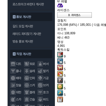
레벨
로스트아크 바란다 게시판
라이센스
홍보 게시판
경험치
176,098
(64%)
/ 185,001
( 다음 레벨
길드 모집 게시판
포인트
이니
108,809
레이드 파티찾기 게시판
베니
463
방송 홍보 게시판
명성
4,991
획득스킬
직업 게시판
9
5
디트
워로
버서
5
홀나
슬레
발키
5
배마
인파
기공
1
창술
스커
브커
5
데헌
블래
호크
5
스카
건슬
바드