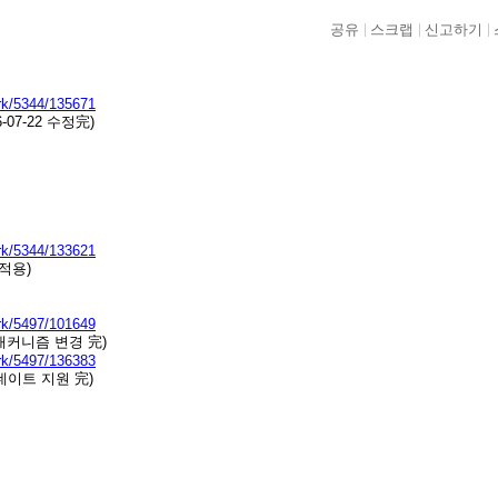
공유
스크랩
신고하기
ark/5344/135671
7-22 수정完)
ark/5344/133621
 적용)
ark/5497/101649
매커니즘 변경 完)
ark/5497/136383
업데이트 지원 完)