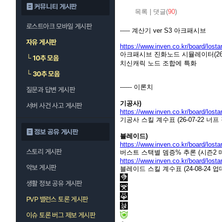
커뮤니티 게시판
목록
|
댓글(
90
)
로스트아크 모바일 게시판
----- 계산기 ver S3 아크패시브
자유 게시판
https://www.inven.co.kr/board/lost
아크패시브 진화노드 시뮬레이터(26-0
└
10추 모음
치신캐릭 노드 조합에 특화
└
30추 모음
------ 이론치
질문과 답변 게시판
기공사)
서버 사건 사고 게시판
https://www.inven.co.kr/board/lost
기공사 스킬 계수표 (26-07-22 너프
정보 공유 게시판
블레이드)
https://www.inven.co.kr/board/lost
스토리 게시판
버스트 스택별 뎀증% 추론 (시즌2 
https://www.inven.co.kr/board/lost
악보 게시판
블레이드 스킬 계수표 (24-08-24 
생활 정보 공유 게시판
PVP 밸런스 토론 게시판
이슈 토론 버그 제보 게시판