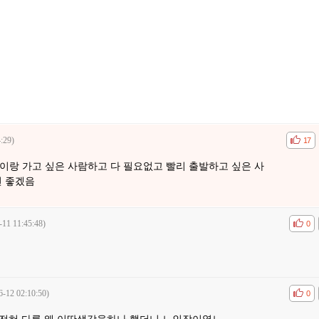
:29)
공감
비공
17
이랑 가고 싶은 사람하고 다 필요없고 빨리 출발하고 싶은 사
면 좋겠음
-11 11:45:48)
공감
비공
0
6-12 02:10:50)
공감
비공
0