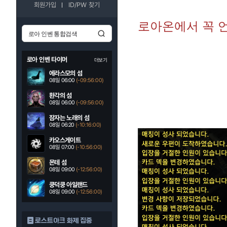
회원가입
ID/PW 찾기
로아온에서 꼭 
로아 인벤 타이머
더보기
에라스모의 섬
08일 06:00
(-09:55:59)
환각의 섬
08일 06:00
(-09:55:59)
잠자는 노래의 섬
08일 06:20
(-10:15:59)
카오스게이트
08일 07:00
(-10:55:59)
몬테 섬
08일 09:00
(-12:55:59)
쿵덕쿵 아일랜드
08일 09:00
(-12:55:59)
로스트아크 화제 집중