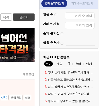
경매 손익 계산기
거래 수수료 계산기
인원 수
목록
글쓰기
거래소 가격
손익 분기점
입찰 추천가
최근 HOT한 콘텐츠
로아
게임
IT
유머
연예
1
"생각보다 재밌네" 신규 주사위 게임 티카투카 호평
새로고침
2
신규 남요즈 클래스는 차원술사! 6월 20일 로아온 썸머 정리
3
쉽고 강한 세팅은? 차원술사 주요 빌드와 스킬 코드
4
남요즈, 어떻게 꾸밀까? 스타일북 인기 차원술사 커스터마이즈
감
0
공감 확인
신고
5
성자라도 상대하고 있는 줄 알았나? 벨가르딘 이모저모