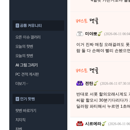
4딜팟 가는거보다 솔
공통 커뮤니티
미야뽀
(2026-06-11 06:04
오픈 이슈 갤러리
이거 진짜 매칭 오래걸려도 폿
오늘의 핫벤
람 둘 다 손해야 빨리 손봤으
오늘의 팟벤
AI 그림 그리기
PC 견적 게시판
전탄
더보기
(2026-06-11 07:30:1
반대로 서폿 할의모래시계도
인기 팟벤
씨팔 할모시 30분기다리다가
딜러랑 파티해서 누르면 1초
팟벤 바로가기
치지직
시르에라
(2026-06-11 06
차벤