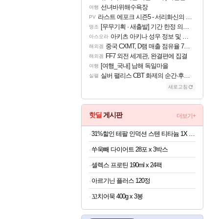
선녀바위해수욕장
여행
라스트 에포크 시즌5 - 서리화신의 분노 티저
PV
[무무기획 · 새출발] 기간 한정 의뢰 이벤트
명조
아키츠 아키나 성우 정보 및 주요 필모
아스오라
중국 CXMT, D램 매출 점유율 7%…글로벌 4위로 부상
해외겜
FF7 외전 세계관, 완결편에 집결
해외겜
[여행_국내] 남해 독일마을
여행
실버 팰리스 CBT 화제의 순간·후기 모음
실팰
새로고침
핫딜
게시판
더보기+
31%할인 테팔 인덕션 스텐 티타늄 1X 디네토 프라이팬 28CM
쑤욱빼 다이어트 28포 x 3박스
셀렉스 프로틴 190ml x 24팩
아르기닌 플러스 120정
꼬치어묵 400g x 3봉