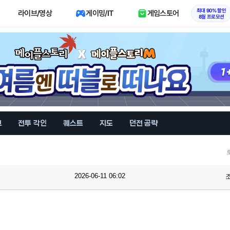
최대 90% 할인
라이브/영상
게이밍/IT
게임스토어
8월 프로모션
브
전투 각인
퀘스트
지도
던전 공략
2026-06-11 06:02