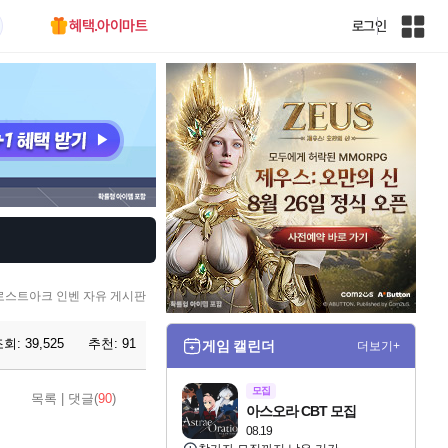
혜택.아이마트
로그인
인
벤
전
체
사
이
트
맵
로스트아크 인벤 자유 게시판
조회:
39,525
추천:
91
게임 캘린더
더보기+
모집
목록
|
댓글(
90
)
아스오라 CBT 모집
08.19