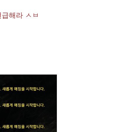
언급해라 ㅅㅂ