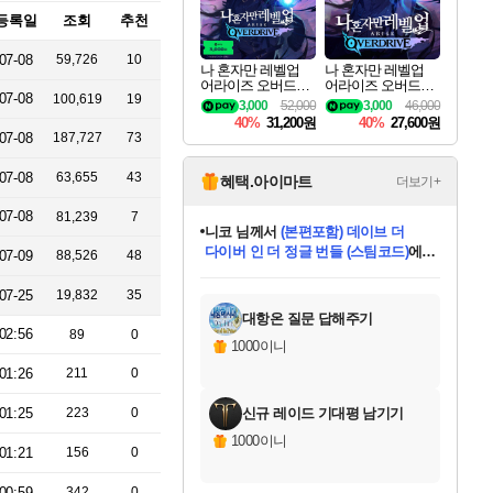
등록일
조회
추천
07-08
59,726
10
나 혼자만 레벨업
나 혼자만 레벨업
어라이즈 오버드라
어라이즈 오버드라
07-08
100,619
19
이브 디럭스 에디션
이브 Solo Leveling A
3,000
52,000
3,000
46,000
Solo Leveling Arise
rise
40%
31,200원
40%
27,600원
Overdrive Deluxe Edi
07-08
187,727
73
tion
07-08
63,655
43
혜택.아이마트
더보기+
07-08
81,239
7
니코
님께서
(본편포함) 데이브 더
다이버 인 더 정글 번들 (스팀코드)
에
07-09
88,526
48
미스골든위크
별땡
당첨되셨습니다.
한건했습니다
프로틴스101
별빛희망
미오몬도
아기쿠키
eksxo
칠부
설레임v
어느덧
동작그만
영웅97
우는무
유리별
나무아래쉼터
달빛아이
밍끼
해무
님께서
님께서
님께서
님께서
님께서
님께서
님께서
님께서
님께서
님께서
님께서
님께서
님께서
님께서
님께서
엘든 링 밤의 통치자
님께서
네이버페이 1만원
로블록스 기프트카드
엘든 링 밤의 통치자
님께서
님께서
님께서
디스코 엘리시움 최종판
엘든 링 밤의 통치자
네이버페이 1만원
로블록스 기프트카드
인투 더 브리치
로블록스 기프트카드
로블록스 기프트카드
엘든 링 밤의 통치자
(본편포함) 데이브 더
(본편포함) 데이브 더
드래곤 퀘스트 XI S
네이버페이 1만원
몬스터 헌터 월드
마피아
로블록스
아이스본 마스터 에디션 (스팀코드)
디럭스 에디션 (스팀코드)
데피니티브 에디션 (스팀코드)
교환권
1만원권
디럭스 에디션 (스팀코드)
다이버 인 더 정글 번들 (스팀코드)
(스팀코드)
교환권
1만원권
디럭스 에디션 (스팀코드)
다이버 인 더 정글 번들 (스팀코드)
(스팀코드)
교환권
1만원권
기프트카드 1만 5천원권
지나간 시간을 찾아서 데피니티브
2만원권
디럭스 에디션 (스팀코드)
에 당첨되셨습니다.
에 당첨되셨습니다.
에 당첨되셨습니다.
에 당첨되셨습니다.
에 당첨되셨습니다.
에 당첨되셨습니다.
를 교환.
에 당첨되셨습니다.
에 당첨되셨습니다.
를 교환.
에
에
에
에
에
에
에
를
07-25
19,832
35
교환.
당첨되셨습니다.
당첨되셨습니다.
당첨되셨습니다.
당첨되셨습니다.
당첨되셨습니다.
당첨되셨습니다.
에디션 (스팀코드)
당첨되셨습니다.
를 교환.
대항온 질문 답해주기
02:56
89
0
1000이니
01:26
211
0
01:25
223
0
신규 레이드 기대평 남기기
1000이니
01:21
156
0
00:59
342
0