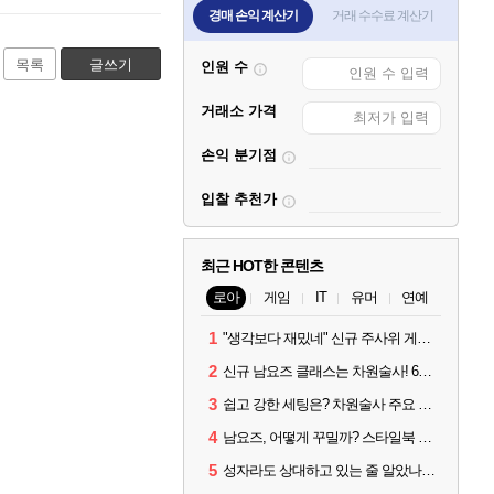
경매 손익 계산기
거래 수수료 계산기
목록
글쓰기
인원 수
거래소 가격
손익 분기점
입찰 추천가
최근 HOT한 콘텐츠
로아
게임
IT
유머
연예
1
"생각보다 재밌네" 신규 주사위 게임 티카투카 호평
2
신규 남요즈 클래스는 차원술사! 6월 20일 로아온 썸머 정리
3
쉽고 강한 세팅은? 차원술사 주요 빌드와 스킬 코드
4
남요즈, 어떻게 꾸밀까? 스타일북 인기 차원술사 커스터마이즈
5
성자라도 상대하고 있는 줄 알았나? 벨가르딘 이모저모