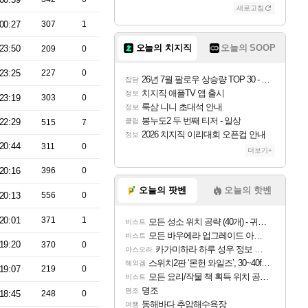
새로고침
00:27
307
1
오늘의 치지직
오늘의 SOOP
23:50
209
0
23:25
227
0
26년 7월 팔로우 상승량 TOP 30 - 월간 치지직
잡담
치지직 애플TV 앱 출시
정보
23:19
303
0
룩삼 니니 초대석 안내
정보
봉누도2 두 번째 티저 - 일상
22:29
클립
515
7
2026 치지직 이리대회 오픈컵 안내
정보
20:44
311
0
더보기+
20:16
396
0
오늘의 팟벤
오늘의 핫벤
20:13
556
0
20:01
371
1
모든 성소 위치 공략 (40개) - 귀환한 영혼 도전과제
비스트
모든 바우에라 업그레이드 아이템 획득 위치 공략 (89개)
비스트
19:20
370
0
카가미하라 하루 성우 정보 및 주요 필모
아스오라
스위치2판 ‘몬헌 와일즈’, 30~40fps 목표 추정
해외겜
19:07
219
0
모든 요리/작물 책 획득 위치 공략 (36개) - 미식가 도전과제
비스트
명조
명조
18:45
248
0
동해바다 추암해수욕장
여행