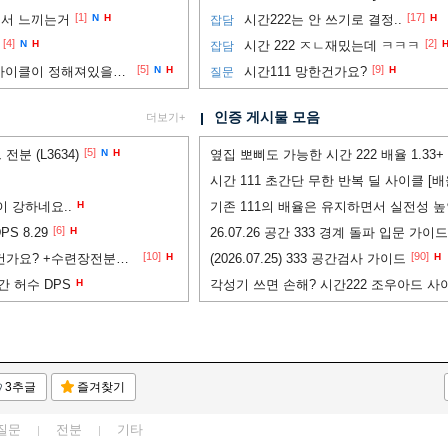
[1]
[17]
보면서 느끼는거
N
H
시간222는 안 쓰기로 결정..
H
잡담
[4]
[2]
N
H
시간 222 ㅈㄴ재밌는데 ㅋㅋㅋ
잡담
[5]
[9]
시간 111이랑 222 뭐가 더 사이클이 정해져있을까요..ㅠ
N
H
시간111 망한건가요?
H
질문
인증 게시물 모음
더보기+
[5]
분 (L3634)
N
H
옆집 뽀삐도 가능한 시간 222 배율 1.33+
시간 111 초간단 무한 반복 딜 사이클 [배율
많이 강하네요..
H
기존 111의 배율은 유지하면서 실전성 높인
[6]
S 8.29
H
26.07.26 공간 333 경계 돌파 입문 가이드 
[10]
[90]
포셔님 222 잘못 하고 있는건가요? +수련장전분추가
H
(2026.07.25) 333 공간검사 가이드
H
간 허수 DPS
H
각성기 쓰면 손해? 시간222 조우아드 사이
3추글
즐겨찾기
질문
전분
기타