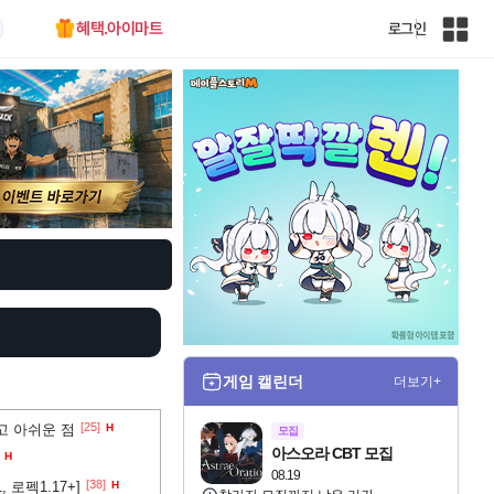
혜택.아이마트
로그인
인
벤
전
체
사
이
트
맵
게임 캘린더
더보기+
[25]
하고 아쉬운 점
H
모집
아스오라 CBT 모집
H
08.19
[38]
 로펙1.17+]
H