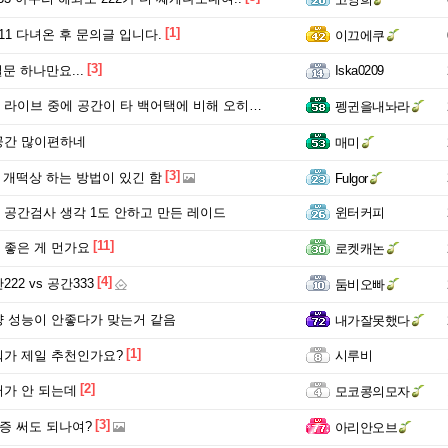
[1]
11 다녀온 후 문의글 입니다.
이끄에쿠
[3]
질문 하나만요...
Iska0209
브 중에 공간이 타 백어택에 비해 오히려 더 쉬운 캐라던데
펭귄을내놔라
공간 많이편하네
매미
[3]
간 개떡상 하는 방법이 있긴 함
Fulgor
공간검사 생각 1도 안하고 만든 레이드
윈터커피
[11]
좋은 게 먼가요
로켓캐논
[4]
22 vs 공간333
둠비오빠
 성능이 안좋다가 맞는거 같음
내가잘못했다
[1]
가 제일 추천인가요?
시루비
[2]
가 안 되는데
모코콩의모자
[3]
질증 써도 되나여?
아리안오브