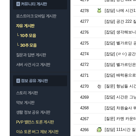
커뮤니티 게시판
[잡담]
나메 시간1
4278
로스트아크 모바일 게시판
4277
[잡담]
공간 222 
자유 게시판
[잡담]
생각해보니 라이
4276
└
10추 모음
[잡담]
벨가르딘 
4275
└
30추 모음
4274
[잡담]
(ㄹㅇ) 공
질문과 답변 게시판
서버 사건 사고 게시판
4272
[잡담]
벨가르딘은 
[잡담]
배럭용으로 
4271
정보 공유 게시판
[질문]
형님들 시간2
4270
스토리 게시판
[잡담]
시간은 그냥
4269
악보 게시판
4268
[잡담]
차원술사 뭐
생활 정보 공유 게시판
[질문]
카멘 카운터
4267
PVP 밸런스 토론 게시판
[잡담]
111시간 
4266
이슈 토론 버그 제보 게시판