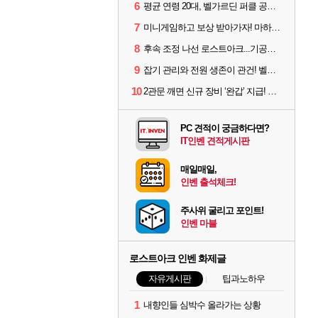
6
평균 연령 20대, 벨가르딘 퍼클 공대 '영로티'를 만나다
7
미니게임하고 보상 받아가자! 마하라카 썸머 캠프 할 일은?
8
후속 조정 나선 로스트아크...기공사, 차원술사 하향
9
잡기 관리와 전원 생존이 관건! 벨가르딘 유물 칭호 획득방법 정리
10
2관문 깨면 신규 장비 ‘완갑’ 지급! 그림자 레이드 벨가르딘 공개
PC 견적이 궁금하다면?
IT인벤 견적게시판
매일매일,
인벤 출석체크!
주사위 굴리고 포인트!
인벤 마블
로스트아크 인벤 화제글
자유게시판
팁과노하우
1
내향인들 심박수 올라가는 상황