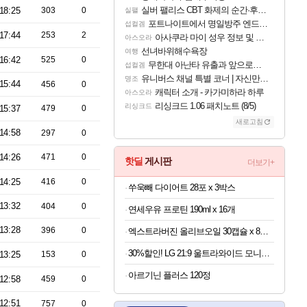
실버 팰리스 CBT 화제의 순간·후기 모음
18:25
303
0
실팰
포트나이트에서 명일방주 엔드필드 [펠리카] 판매 예정
섭컬겜
17:44
253
2
아사쿠라 마이 성우 정보 및 주요 필모
아스오라
선녀바위해수욕장
여행
16:42
525
0
무한대 아난타 유출과 앞으로의 예상 (루머)
섭컬겜
유니버스 채널 특별 코너 | 자신만의 스타일
명조
15:44
456
0
캐릭터 소개 - 카가미하라 하루
아스오라
리싱크드 1.06 패치노트 (8/5)
리싱크드
15:37
479
0
새로고침
14:58
297
0
14:26
471
0
핫딜
게시판
더보기+
14:25
416
0
쑤욱빼 다이어트 28포 x 3박스
13:32
404
0
연세우유 프로틴 190ml x 16개
13:28
396
0
엑스트라버진 올리브오일 30캡슐 x 8박스
30%할인! LG 21:9 울트라와이드 모니터 34인치
13:25
153
0
아르기닌 플러스 120정
12:58
459
0
12:51
757
0