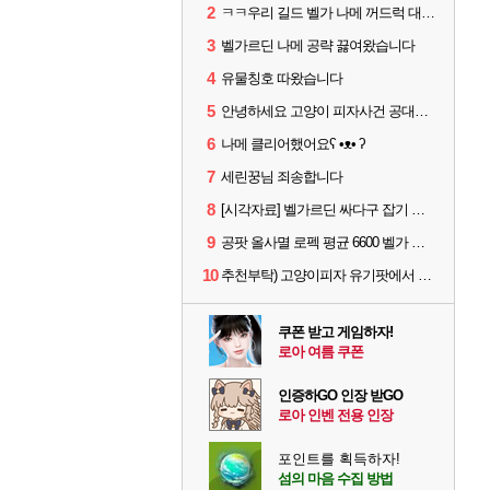
2
ㅋㅋ우리 길드 벨가 나메 꺼드럭 대다가 싸움났다
3
벨가르딘 나메 공략 끓여왔습니다
4
유물칭호 따왔습니다
5
안녕하세요 고양이 피자사건 공대원입니다.
6
나메 클리어했어요ʕ •ᴥ• ʔ
7
세린꿍님 죄송합니다
8
[시각자료] 벨가르딘 싸다구 잡기 범위 일부
9
공팟 올사멸 로펙 평균 6600 벨가 나메 클리어
10
추천부탁) 고양이피자 유기팟에서 4막 구조요청을 드립니다!!!!
쿠폰 받고 게임하자!
로아 여름 쿠폰
인증하GO 인장 받GO
로아 인벤 전용 인장
포인트를 획득하자!
섬의 마음 수집 방법