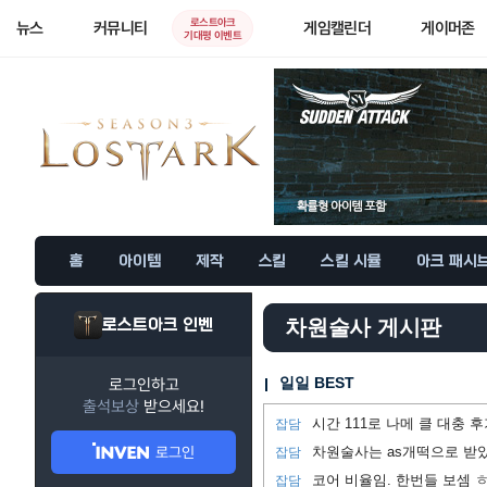
로스트아크
뉴스
커뮤니티
게임캘린더
게이머존
기대평 이벤트
홈
아이템
제작
스킬
스킬 시뮬
아크 패시
로스트아크 인벤
차원술사 게시판
일일 BEST
로그인하고
출석보상
받으세요!
시간 111로 나메 클 대충 
잡담
로그인
차원술사는 as개떡으로 받
잡담
코어 비율임. 한번들 보셈 
잡담