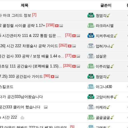
제목
글쓴이
[7]
 아크 그리드 정보
청염각
[158]
2 쿨정렬 사이클 공략 1.17+
라크라시엘
[72]
간관리자 111 & 222 통합 입문 가이드 [전투력 배율 1.1 ~ 1.25]
지켜주세요
[262]
.7.26] 시간 222 차원술사 공략 가이드
업혀가나
[77]
 검사 333 공략 / 보정 배율 1.44 or 1.23
섬설운
[226]
 111 공간술사 (로펙배율 1.15) 07-31 업데이트
이주리얼
[90]
07.25) 333 공간검사 가이드
청염각
 스킬코드
아그니430
다가 공간333넘어왔습니다
고양이하루
공간333 클리어 했습니다
마케라
s 시간 222
골골굴굴
[5]
333 아무리 해봐도 222가 더 쎄게나오네여..
고영희