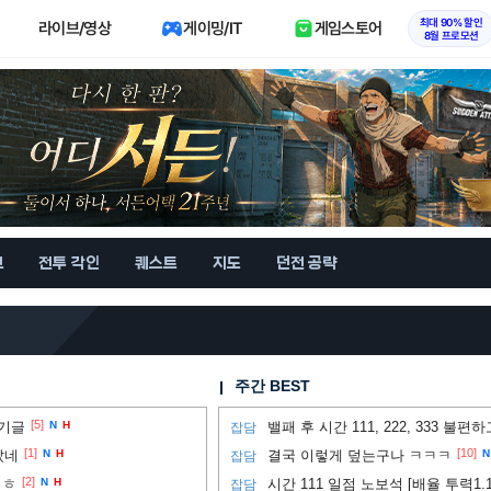
최대 90% 할인
라이브/영상
게이밍/IT
게임스토어
8월 프로모션
브
전투 각인
퀘스트
지도
던전 공략
주간 BEST
[5]
후기글
N
H
밸패 후 시간 111, 222, 333 불편
잡담
[1]
[10]
았네
N
H
결국 이렇게 덮는구나 ㅋㅋㅋ
N
잡담
[2]
ㅎㅎ
N
H
시간 111 일점 노보석 [배율 투력1.1,
잡담