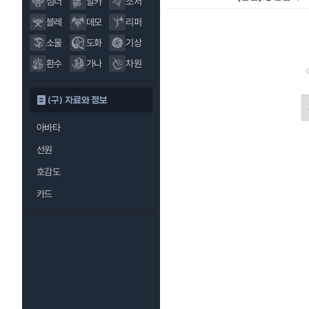
섬너
알카
소서
블레
데모
리퍼
소울
도화
기상
환수
가나
차원
(구) 자료와 정보
아바타
선원
호감도
카드