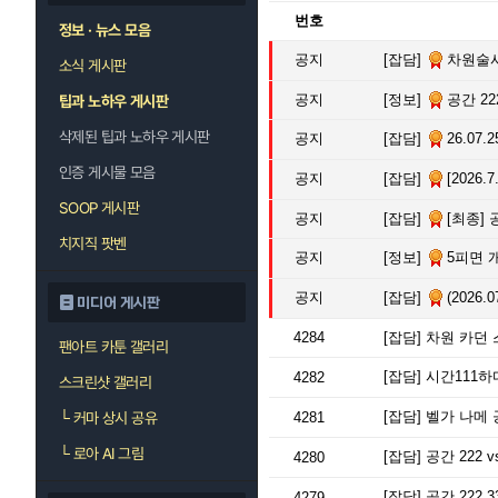
번호
정보 · 뉴스 모음
공지
[잡담]
차원술사
소식 게시판
공지
[정보]
공간 22
팁과 노하우 게시판
삭제된 팁과 노하우 게시판
공지
[잡담]
26.07.25 시
인증 게시물 모음
공지
[잡담]
[2026
SOOP 게시판
공지
[잡담]
[최종] 공간
치지직 팟벤
공지
[정보]
5피면 개초딩
공지
[잡담]
(2026.
미디어 게시판
4284
[잡담]
차원 카던
팬아트 카툰 갤러리
[잡담]
시간111하
4282
스크린샷 갤러리
[잡담]
벨가 나메 
└
커마 상시 공유
4281
└
로아 AI 그림
[잡담]
공간 222 v
4280
[잡담]
공간 222 
4279