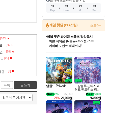
참가자 모집까지 남은 기간
11
03
23
42
Days
Hours
Min
Sec
H
마블 투혼 파이팅 소울즈 정식출시!
게임 핫딜 (PC/스팀)
스토어+
마블 히어로 총 출동&화려한 격투!
네이버 포인트 혜택까지!
귀무자: 검의 길 예약 판매 중!
[263]
H
10% 할인과
[26]
..
H
이니&베니 혜택까지!
인벤게임즈 8월 특별 할인!
드래곤소드: 어웨이크닝 입점!
문명 7 특별 할인!
비스트 오브 리인카네이션 정식 출시!
커세어 코브 출시 기념 할인!
더 렐릭 퍼스트 가디언 정식 출시
베데스다 40주년 기념 할인 중!
캡콤 프렌차이즈 할인 진행 중!
캡콤 일부 상품 상시 할인
스타워즈 은하계 레이서
로블록스 기프트 카드 공식 입점
[78]
..
H
인기 퍼블리셔 모음!
스팀으로 만나는 드래곤소드!
조선&고려 DLC 출시 예정
게임프릭 신작 IP
해적'섬'을 발전시키자!
설화x하드코어 액션!
베데스다의 명작들을
몬헌, 바하 등 인기 IP를
몬헌 와일즈 & 드래곤즈 도그마2
인벤게임즈에서 10% 추가 적립
Robux를 가장 안전하고
[25]
..
H
최대 90% 할인가를 만나보세요!
네이버혜택과 함께 만나보세요!
50%할인&추가 적립까지!
네이버 혜택가와 함께 예약하세요!
할인&네이버혜택으로 만나보세요!
네이버페이 혜택과 만나보세요!
40주년 프로모션으로 만나보세요!
할인가에 만나보세요!
일부 에디션 상시 할인!
혜택으로 예약 판매 중
편안하게 충전하세요
[8]
클..
H
목록
글쓰기
팰월드 Palworld
그랑블루 판타지 리
링크 엔드리스 라그
나로크 업그레이드
5%
32,000
5,000
킷 Granblue Fantasy
25%
24,000원
36,800원
Relink Endless Ragn
arok Upgrade Kit DL
C