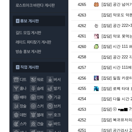
[잡담]
공간 넘어가
4265
로스트아크 바란다 게시판
[잡담]
약포도 약폰
4263
홍보 게시판
[잡담]
공간 222
4262
길드 모집 게시판
4261
[잡담]
약포 못먹는
레이드 파티찾기 게시판
[잡담]
시간 111
4260
방송 홍보 게시판
4258
[잡담]
공간 222
직업 게시판
[잡담]
시간 111
4257
[잡담]
일침 카운터
4256
디트
워로
버서
홀나
슬레
발키
4255
[잡담]
로펙 타대 
배마
인파
기공
4254
[잡담]
다들 시간 
창술
스커
브커
[잡담]
ⓥ ●▅▇ 
4253
데헌
블래
호크
[잡담]
복귀유저의 
4252
스카
건슬
바드
4251
[잡담]
공간검사 22