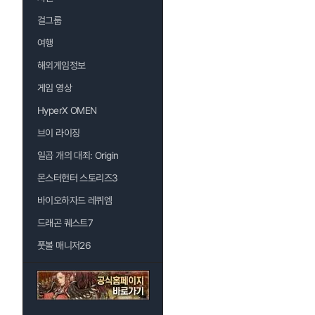
걸그룹
여행
해외게임정보
게임 영상
HyperX OMEN
브이 라이징
일곱 개의 대죄: Origin
몬스터헌터 스토리즈3
바이오하자드 레퀴엠
드래곤 퀘스트7
풋볼 매니저26