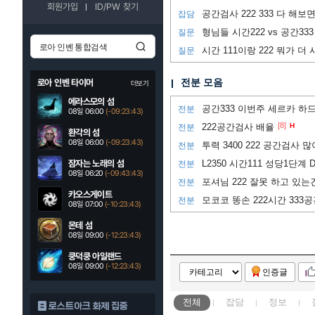
회원가입
ID/PW 찾기
공간검사 222 333 다 해
잡담
형님들 시간222 vs 공간333
질문
질문
전분 모음
로아 인벤 타이머
더보기
에라스모의 섬
공간333 이번주 세르카 하드 전
전분
08일 06:00
(-09:23:42)
[8]
222공간검사 배율
H
전분
환각의 섬
08일 06:00
(-09:23:42)
투력 3400 222 공간검사 
전분
잠자는 노래의 섬
L2350 시간111 성당1단계 DP
전분
08일 06:20
(-09:43:42)
전분
카오스게이트
모코코 똥손 222시간 333공
전분
08일 07:00
(-10:23:42)
몬테 섬
08일 09:00
(-12:23:42)
쿵덕쿵 아일랜드
08일 09:00
(-12:23:42)
인증글
전체
잡담
정보
로스트아크 화제 집중