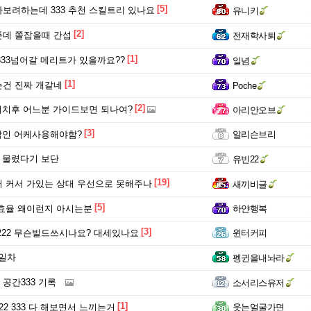
[5]
보려하는데 333 추천 스킬트리 있나요
유니키
[2]
데 쫄잡을때 간섭
전재학사퇴
[1]
>333넘어갈 메리트가 있을까요??
일념
[1]
건 진짜 개같네
Poche
[2]
 패치후 어느분 가이드보면 되나여?
아리안오브
[3]
 각인 어케사용해야함?
알리슨브리
에 물렸다기 보단
유빈22
[19]
 커서 가있는 상대 우선으로 못해주나
새끼비글
[5]
효율 왜이런지 아시는분
하얀행복
[3]
222 무슨빌드쓰시나요? 대세있나요
윈터커피
7일차
펭귄을내놔라
공간333 기록
소서리스유저
[1]
2 333 다 해보면서 느끼는거
웃는얼굴가면