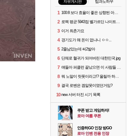
자유게시판
팁과노하우
1
100:8 보다 효율이 좋은 상향된 아제나 ㄷㄷ
2
로펙 평균 5943점 벨가르딘 나이트메어 1관 클리어
3
이거 최촌가요
4
경기도가 왜 돈이 없냐니 ㅇㅇ...
5
2줄남았는데 씨2발아
6
단체로 혈귀가 되어버린 대한민국.jpg
7
얘들아 퍼클런 끝났으면 이 사람들 불태워야해!!
8
뭐 노말이 랏폿이라고!? 올릴까 하는 서포터들 봐라
9
결국 로벤은 겜알못이였던거임?
10
new 서버 터진 시기 목록
쿠폰 받고 게임하자!
로아 여름 쿠폰
인증하GO 인장 받GO
로아 인벤 전용 인장