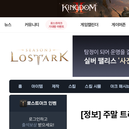
로스트아크
뉴스
커뮤니티
게임캘린더
게이머존
기대평 이벤트
홈
아이템
제작
스킬
스킬 시뮬
아크 패시
로스트아크 인벤
[정보]
주말 트
로그인하고
출석보상
받으세요!