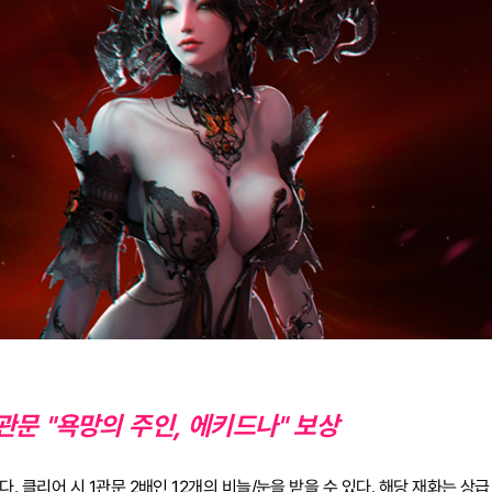
관문 "욕망의 주인, 에키드나" 보상
. 클리어 시 1관문 2배인 12개의 비늘/눈을 받을 수 있다. 해당 재화는 상