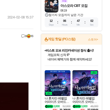
모집
아스오라 CBT 모집
08.19
참가자 모집까지 남은 기간
2024-02-08 15:37
12
06
47
01
Days
Hours
Min
Sec
8
16
비스트 오브 리인카네이션 정식 출시!
게임 핫딜 (PC/스팀)
스토어+
게임프릭 신작 IP
네이버 혜택가와 함께 예약하세요!
커세어 코브 출시 기념 할인!
해적'섬'을 발전시키자!
할인&네이버혜택으로 만나보세요!
인벤게임즈 8월 특별 할인!
드래곤소드: 어웨이크닝 입점!
문명 7 특별 할인!
귀무자: 검의 길 예약 판매 중!
더 렐릭 퍼스트 가디언 정식 출시
베데스다 40주년 기념 할인 중!
마블 투혼 파이팅 소울즈 예약 판매 중!
캡콤 프렌차이즈 할인 진행 중!
캡콤 일부 상품 상시 할인
스타워즈 은하계 레이서
로블록스 기프트 카드 공식 입점
인기 퍼블리셔 모음!
스팀으로 만나는 드래곤소드!
조선&고려 DLC 출시 예정
10% 할인과
설화x하드코어 액션!
베데스다의 명작들을
마블 히어로 총 출동&화려한 격투!
몬헌, 바하 등 인기 IP를
몬헌 와일즈 & 드래곤즈 도그마2
인벤게임즈에서 10% 추가 적립
Robux를 가장 안전하고
최대 90% 할인가를 만나보세요!
네이버혜택과 함께 만나보세요!
50%할인&추가 적립까지!
이니&베니 혜택까지!
네이버페이 혜택과 만나보세요!
40주년 프로모션으로 만나보세요!
네이버 포인트 혜택까지!
할인가에 만나보세요!
일부 에디션 상시 할인!
혜택으로 예약 판매 중
편안하게 충전하세요
나 혼자만 레벨업
나 혼자만 레벨업
어라이즈 오버드라
어라이즈 오버드라
이브 디럭스 에디션
이브 Solo Leveling A
3,000
52,000
3,000
46,000
Solo Leveling Arise
rise