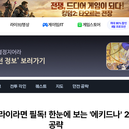
X
최대 90% 할인
라이브/영상
게이밍/IT
게임스토어
8월 프로모션
브
전투 각인
퀘스트
지도
던전 공략
라이라면 필독! 한눈에 보는 '에키드나' 
공략