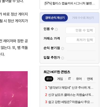
 풀어줄 수 있다.
[57%] 할리스 캡슐커피 시그니처 블렌드, 5g, 10개입, 10개
가 바로 정산 게이지
경매 손익 계산기
거래 수수료 계산기
혹될 시 정산 게이지가
인원 수
거래소 가격
감전 레이저와 장판 공
는다. 또, 뱀 격돌
손익 분기점
다.
입찰 추천가
최근 HOT한 콘텐츠
로아
게임
IT
유머
연예
1
"생각보다 재밌네" 신규 주사위 게임 티카투카 호평
2
신규 남요즈 클래스는 차원술사! 6월 20일 로아온 썸머 정리
3
쉽고 강한 세팅은? 차원술사 주요 빌드와 스킬 코드