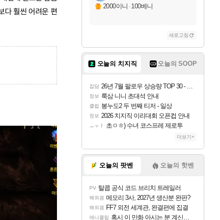
2000이니
·
100베니
보다 훨씬 어려운 편
새로고침
오늘의 치지직
오늘의 SOOP
26년 7월 팔로우 상승량 TOP 30 - 월간 치지직
잡담
룩삼 니니 초대석 안내
정보
봉누도2 두 번째 티저 - 일상
클립
2026 치지직 이리대회 오픈컵 안내
정보
초ㅇㅎ) 수녀 코스프레 제로투
ㅗㅜㅑ
더보기+
오늘의 팟벤
오늘의 핫벤
탈콥 공식 코드 브리치 트레일러
PV
메모리 3사, 2027년 생산분 완판?
해외겜
FF7 외전 세계관, 완결편에 집결
해외겜
혹시 이 만화 아시는 분 계신가요
애니클립