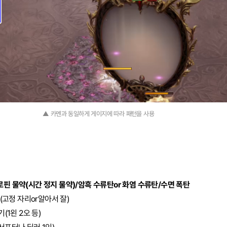
▲ 카멘과 동일하게 게이지에 따라 패턴을 사용
핀 물약(시간 정지 물약)/암흑 수류탄or 화염 수류탄/수면 폭탄
기(고정 자리or알아서 잘)
(1왼 2오 등)