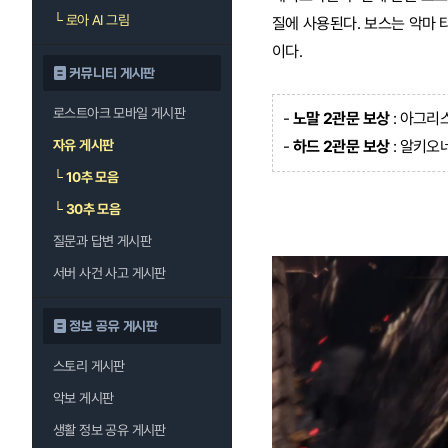
└
로아 AI 그림
질에 사용된다. 보스는 악마 
이다.
커뮤니티 게시판
로스트아크 모바일 게시판
-
노말 2관문 보상
: 아그리스
자유 게시판
-
하드 2관문 보상
: 알키오네
└
10추 모음
└
30추 모음
질문과 답변 게시판
서버 사건 사고 게시판
정보 공유 게시판
스토리 게시판
악보 게시판
생활 정보 공유 게시판