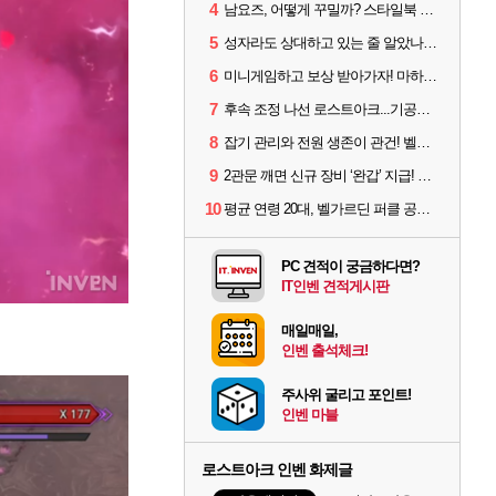
4
남요즈, 어떻게 꾸밀까? 스타일북 인기 차원술사 커스터마이즈
5
성자라도 상대하고 있는 줄 알았나? 벨가르딘 이모저모
6
미니게임하고 보상 받아가자! 마하라카 썸머 캠프 할 일은?
7
후속 조정 나선 로스트아크...기공사, 차원술사 하향
8
잡기 관리와 전원 생존이 관건! 벨가르딘 유물 칭호 획득방법 정리
9
2관문 깨면 신규 장비 ‘완갑’ 지급! 그림자 레이드 벨가르딘 공개
10
평균 연령 20대, 벨가르딘 퍼클 공대 '영로티'를 만나다
PC 견적이 궁금하다면?
IT인벤 견적게시판
매일매일,
인벤 출석체크!
주사위 굴리고 포인트!
인벤 마블
로스트아크 인벤 화제글