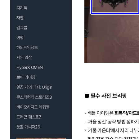
치지직
차벤
걸그룹
여행
해외게임정보
게임 영상
HyperX OMEN
브이 라이징
일곱 개의 대죄: Origin
■ 필수 사전 브리핑
몬스터헌터 스토리즈3
바이오하자드 레퀴엠
- 배틀 아이템은
회복약/아드로
드래곤 퀘스트7
- '거울 정산' 공략 방법 정하
풋볼 매니저26
- '거울 카운터'에서 자리 나누기