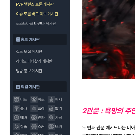
PVP 밸런스 토론 게시판
이슈 토론 버그 제보 게시판
로스트아크 바란다 게시판
홍보 게시판
길드 모집 게시판
레이드 파티찾기 게시판
방송 홍보 게시판
직업 게시판
디트
워로
버서
홀나
슬레
발키
2관문 : 욕망의 주
배마
인파
기공
창술
스커
브커
두 번째 관문 에키드나는 비아