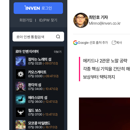
로그인
최민호 기자
회원가입
ID/PW 찾기
Minno@inven.co.kr
Google 선호 출처 추가
복사
로아 인벤 타이머
더보기
잠자는 노래의 섬
에키드나 2관문 노말 공략
07일 02:20
(-09:07:01)
각종 핵심 기믹을 간단히 
카오스게이트
07일 03:00
(-09:47:01)
보상부터 택틱까지
환각의 섬
07일 04:00
(-10:47:01)
에라스모의 섬
07일 06:00
(-12:47:01)
필드 보스
07일 07:00
(-13:47:01)
모코콩 아일랜드
07일 09:30
(-16:17:01)