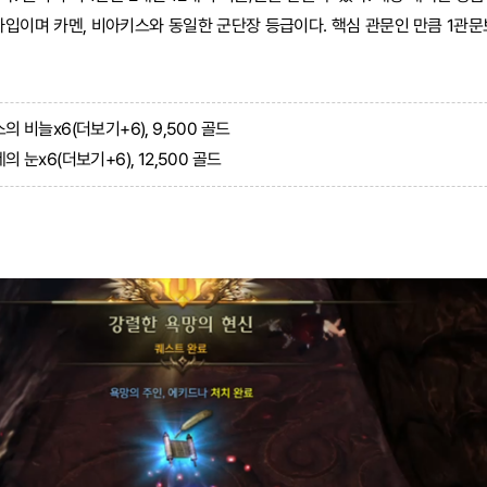
타입이며 카멘, 비아키스와 동일한 군단장 등급이다. 핵심 관문인 만큼 1관문
의 비늘x6(더보기+6), 9,500 골드
의 눈x6(더보기+6), 12,500 골드