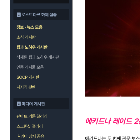
로스트아크 화제 집중
정보 · 뉴스 모음
소식 게시판
팁과 노하우 게시판
삭제된 팁과 노하우 게시판
인증 게시물 모음
SOOP 게시판
치지직 팟벤
미디어 게시판
팬아트 카툰 갤러리
에키드나 레이드 2
스크린샷 갤러리
└
커마 상시 공유
에키드나는 두 번째 관문 보스다