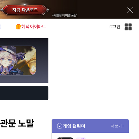
혜택.아이마트
로그인
인
벤
전
체
사
이
트
맵
2관문 노말
게임 캘린더
더보기+