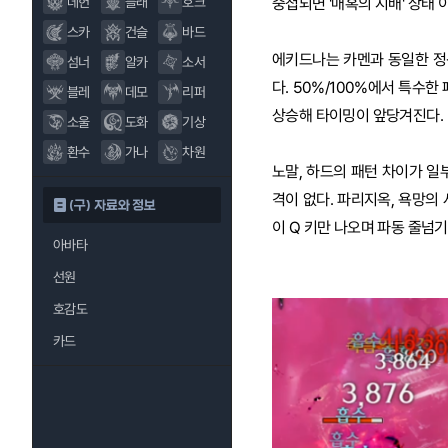
중첩되면 '매혹의 지배' 상태 
데헌
블래
호크
스카
건슬
바드
에키드나는 카멘과 동일한 정
섬너
알카
소서
다. 50%/100%에서 특수한
블레
데모
리퍼
상승해 타이밍이 앞당겨진다.
소울
도화
기상
환수
가나
차원
노말, 하드의 패턴 차이가 일부
격이 없다. 파리지옥, 욕망의
(구) 자료와 정보
이 Q 키만 나오며 파동 줄넘기
아바타
선원
호감도
카드