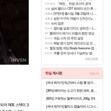
「에린」 컨셉 포스터 공개
아스오라
실버 팰리스 CBT 화제의 순간·후기 모음
실팰
[무한대] 출시일, 8월 13일에 나오나
섭컬겜
섬란 카구라 개발사 신작 [시노비 넥서스] 연내 출시 예정
섭컬겜
뉴비 질문
명조
챕터별 길찾기/지도 공략 (1 ~ 12장)
비스트
툼레이더 레가시 퍼즐과 함정 영상
PV
게임 시작 전 추천 설정
비스트
AI발 원가 압박, 메인보드값 오르나
해외겜
힐링 탐험 게임 Bearly Awesome 챕터 1 트레일러
PV
쿠를 먼저 보내서 기습하는 법
비스트
새로고침
핫딜
게시판
더보기+
[국내 최저가] 득근파티 스팀 통 닭가슴살 6종 혼합 x 30팩
[36%] 배터지는 소고기 한판 세트, 등심살 300g + 살치살 200g + 부채살 200g + 갈비살 200g + 우삼겹 300g, 1.2kg, 1세트
[65%] 구워먹는 할루미치즈, 200g, 3개
되어 매혹 스택이 3
[국내 최저가] 할리스 캡슐커피 시그니처 블렌드 10개입 x 10개