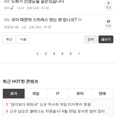
도화가 선생님들 질문있습니다
질문
3
댓글
푸챠
Lv.12
조회 1242
07-30
코어 때문에 스트레스 받는 분 없나요?
잡담
19
댓글
붓콩콩기원
Lv.2
조회 2211
07-30
최근
다음
검색
글쓰기
1
2
3
4
5
최근 HOT한 콘텐츠
로아
게임
IT
유머
연예
1
"생각보다 재밌네" 신규 주사위 게임 티카투카 호평
2
신규 남요즈 클래스는 차원술사! 6월 20일 로아온 썸머 정리