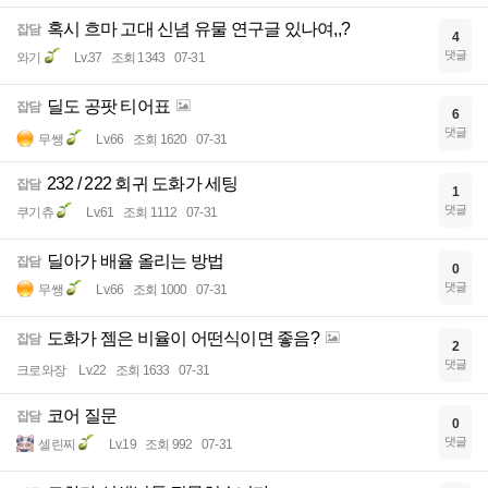
혹시 흐마 고대 신념 유물 연구글 있나여,,?
잡담
4
댓글
와기
Lv.37
조회 1343
07-31
딜도 공팟 티어표
잡담
6
댓글
무쌩
Lv.66
조회 1620
07-31
232 / 222 회귀 도화가 세팅
잡담
1
댓글
쿠기츄
Lv.61
조회 1112
07-31
딜아가 배율 올리는 방법
잡담
0
댓글
무쌩
Lv.66
조회 1000
07-31
도화가 젬은 비율이 어떤식이면 좋음?
잡담
2
댓글
크로와장
Lv.22
조회 1633
07-31
코어 질문
잡담
0
댓글
셀린찌
Lv.19
조회 992
07-31