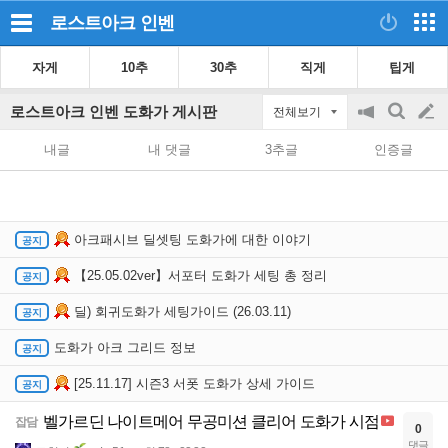
로스트아크
인벤
자게
10추
30추
직게
팁게
로스트아크 인벤 도화가 게시판
전체보기
공
검
글
지
색
내글
내 댓글
3추글
인증글
on/off
쓰
기
아크패시브 딜셋팅 도화가에 대한 이야기
【25.05.02ver】서포터 도화가 세팅 총 정리
딜) 회귀도화가 세팅가이드 (26.03.11)
도화가 아크 그리드 정보
[25.11.17] 시즌3 서폿 도화가 상세 가이드
벨가르딘 나이트메어 무공미션 클리어 도화가 시점
잡담
0
댓글