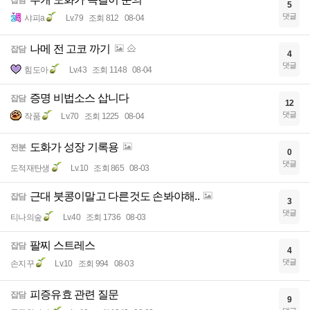
잡담
5
댓글
샤피a
Lv.79
조회 812
08-04
나메 전 고코 까기
잡담
4
댓글
힘도아
Lv.43
조회 1148
08-04
증명 비법소스 삽니다
잡담
12
댓글
작품
Lv.70
조회 1225
08-04
도화가 성장 기록용
전분
0
댓글
도적재탄생
Lv.10
조회 865
08-03
근대 붓콩이말고 다른것도 손봐야해..
잡담
3
댓글
티나의숲
Lv.40
조회 1736
08-03
팔찌 스트레스
잡담
4
댓글
손지꾸
Lv.10
조회 994
08-03
피증유효 관련 질문
잡담
9