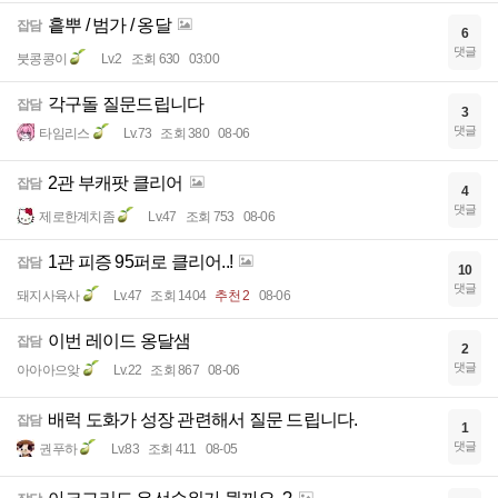
흩뿌 / 범가 / 옹달
잡담
6
댓글
붓콩콩이
Lv.2
조회 630
03:00
각구돌 질문드립니다
잡담
3
댓글
타임리스
Lv.73
조회 380
08-06
2관 부캐팟 클리어
잡담
4
댓글
제로한계치좀
Lv.47
조회 753
08-06
1관 피증 95퍼로 클리어..!
잡담
10
댓글
돼지사육사
Lv.47
조회 1404
추천 2
08-06
이번 레이드 옹달샘
잡담
2
댓글
아아아으앚
Lv.22
조회 867
08-06
배럭 도화가 성장 관련해서 질문 드립니다.
잡담
1
댓글
권푸하
Lv.83
조회 411
08-05