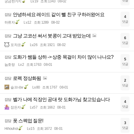
댓글
궁금한거지
Lv.19
조회 1343
08-02
안녕하세요 레이드 같이 뺄 친구 구하러왔어요
잡담
4
댓글
하류자
Lv.12
조회 1289
08-02
그냥 고코선 써서 붓콩이 고대 받았는데
잡담
6
댓글
포챠코
Lv.26
조회 1921
08-02
도화가 쌤들 상하 -> 상중 목걸이 차이 많이 나나요?
잡담
5
댓글
늅호랑
Lv.2
조회 1763
08-01
로펙 정상화됨
잡담
2
댓글
슬프네w
Lv.80
조회 1767
08-01
벨가 나메 직장인 공대 랏 도화가님 찾고있습니다
잡담
4
댓글
잠든자
Lv.57
조회 1662
08-01
폿 스펙업 질문!
잡담
3
댓글
Hihouhoi
Lv.15
조회 1672
08-01