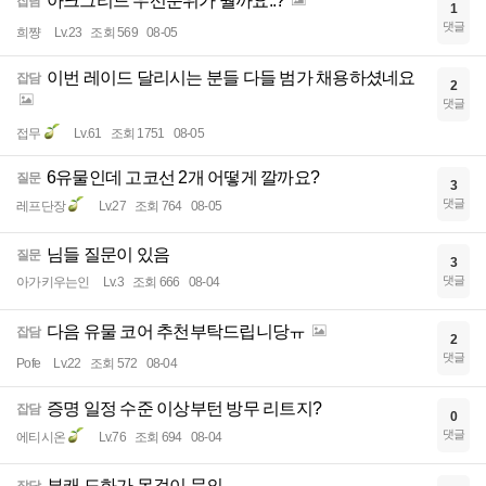
아크그리드 우선순위가 뭘까요..?
잡담
1
댓글
희쨩
Lv.23
조회 569
08-05
이번 레이드 달리시는 분들 다들 범가 채용하셨네요
잡담
2
댓글
접무
Lv.61
조회 1751
08-05
6유물인데 고코선 2개 어떻게 깔까요?
질문
3
댓글
레프단장
Lv.27
조회 764
08-05
님들 질문이 있음
질문
3
댓글
아가키우는인
Lv.3
조회 666
08-04
다음 유물 코어 추천부탁드립니당ㅠ
잡담
2
댓글
Pofe
Lv.22
조회 572
08-04
증명 일정 수준 이상부턴 방무 리트지?
잡담
0
댓글
에티시온
Lv.76
조회 694
08-04
부캐 도화가 목걸이 문의