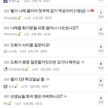
토현이
Lv.51
조회 78
23:32
벨가 나메 클리어 첫주에 잡기 무공까지 (+영상)
잡담
1
댓글
우리집팬텀
Lv.12
조회 182
20:07
나메클 화가분들 피증 얼마나 나오셨나요?
잡담
5
댓글
먀먀먀미요
Lv.1
조회 302
16:15
도화가 사이클 질문이요!
잡담
4
댓글
난난찡
Lv.13
조회 179
15:06
도화가 증명 질문할거잇으면 요기다 해주삼
잡담
8
댓글
제로한계치좀
Lv.47
조회 353
12:51
벨가 1관 목요일날 클.
잡담
0
댓글
덴네
Lv.70
조회 392
05:07
선생님들 희귀 젬은 어찌하나요?
질문
4
댓글
Fric
Lv.27
조회 341
03:21