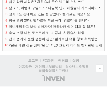
3
쉽고 강한 세팅은? 차원술사 주요 빌드와 스킬 코드
4
남요즈, 어떻게 꾸밀까? 스타일북 인기 차원술사 커스터마이즈
5
성자라도 상대하고 있는 줄 알았나? 벨가르딘 이모저모
6
평균 연령 20대, 벨가르딘 퍼클 공대 '영로티'를 만나다
7
미니게임하고 보상 받아가자! 마하라카 썸머 캠프 할 일은?
8
후속 조정 나선 로스트아크...기공사, 차원술사 하향
9
잡기 관리와 전원 생존이 관건! 벨가르딘 유물 칭호 획득방법 정리
10
2관문 깨면 신규 장비 ‘완갑’ 지급! 그림자 레이드 벨가르딘 공개
로그인
PC화면
퀵링크
설정
청소년보호정책
이용약관
개인정보처리방침
▲
불법촬영물신고안내
(주)
인
벤