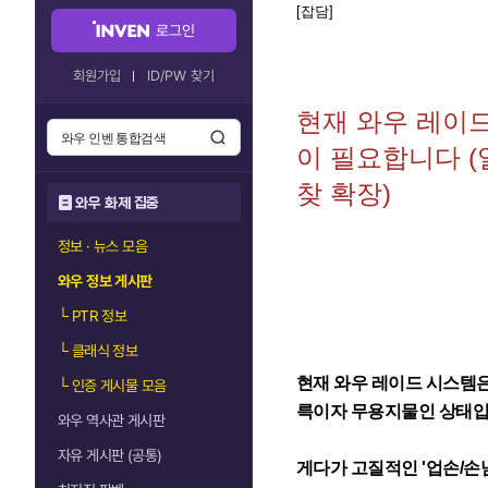
[잡담]
로그인
회원가입
ID/PW 찾기
현재 와우 레이
이 필요합니다 (
찾 확장)
와우 화제 집중
정보 · 뉴스 모음
와우 정보 게시판
└
PTR 정보
└
클래식 정보
현재 와우 레이드 시스템은 
└
인증 게시물 모음
륵이자 무용지물인 상태입
와우 역사관 게시판
자유 게시판 (공통)
게다가 고질적인 '업손/손