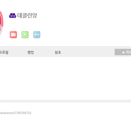
데클런양
프로필
랭킹
칭호
board/wow/4739/268701