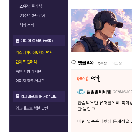
└
20주년 클래식
└
20주년 하드코어
└
해외 서버
미디어 갤러리 (공통)
커스터마이징&형상 변환
팬아트 갤러리
(82)
댓글
등록순
|
최신순
득템 자랑 게시판
이미지 링크 게시판
맴맴맴비비맴
(2026-06-10 
워크래프트 IP 커뮤니티
한줌와우단 유저를위해 북미
워크래프트 럼블 팟벤
단 놀랍고
매번 업손손님팟의 문제점을 