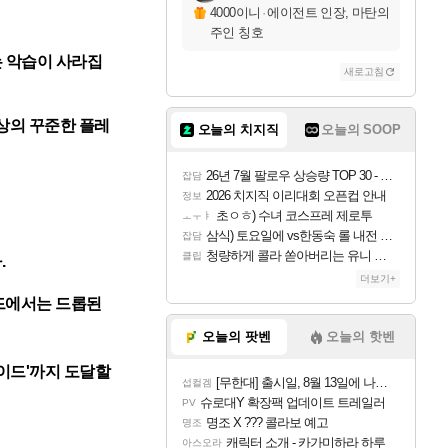
4000이니
·
에이전트 인장, 마탄의
주인 칭호
는 악습이 사라집
새로고침
이상의 꾸준한 플레
오늘의 치지직
오늘의 SOOP
26년 7월 팔로우 상승량 TOP 30 - 월간 치지직
잡담
2026 치지직 이리대회 오픈컵 안내
정보
초ㅇㅎ) 수녀 코스프레 제로투
ㅗㅜㅑ
삼식) 토요일에 vs한동숙 롤 내전 예정
잡담
청량하게 콜라 쏟아버리는 유니 ㅋㅋㅋ
클립
.
더보기+
드에서는 드롭된
오늘의 팟벤
오늘의 핫벤
이드'까지 도달할
[무한대] 출시일, 8월 13일에 나오나
섭컬겜
슈로대Y 확장팩 업데이트 트레일러
PV
명조 X ??? 콜라보 예고
명조
캐릭터 소개 - 카가미하라 하루
아스오라