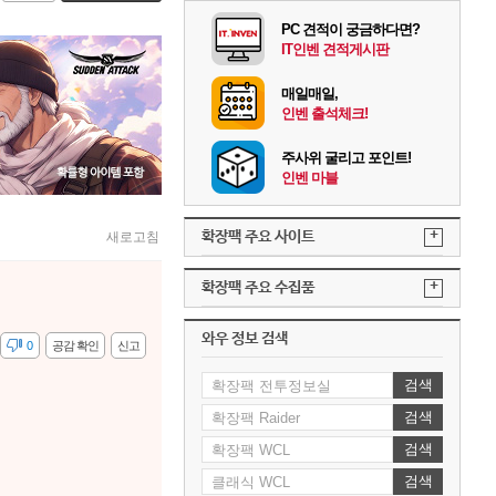
PC 견적이 궁금하다면?
IT인벤 견적게시판
매일매일,
인벤 출석체크!
주사위 굴리고 포인트!
인벤 마블
+
확장팩 주요 사이트
새로고침
+
확장팩 주요 수집품
와우 정보 검색
감
0
공감 확인
신고
검색
검색
검색
검색