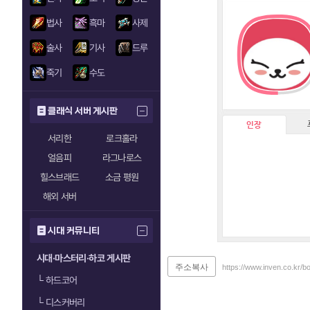
법사
흑마
사제
술사
기사
드루
죽기
수도
클래식 서버 게시판
인장
서리한
로크홀라
얼음피
라그나로스
힐스브래드
소금 평원
해외 서버
시대 커뮤니티
시대·마스터리·하코 게시판
주소복사
https://www.inven.co.kr/
└
하드코어
└
디스커버리