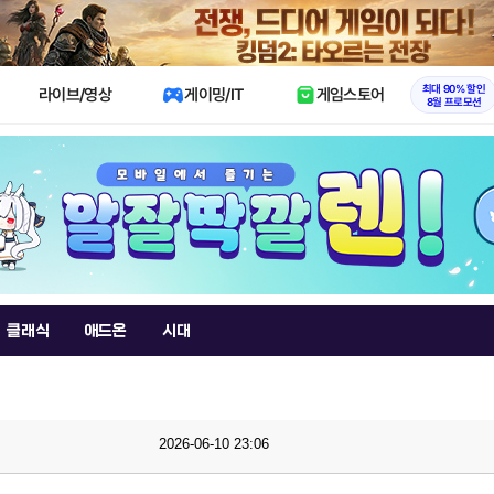
X
최대 90% 할인
라이브/영상
게이밍/IT
게임스토어
8월 프로모션
클래식
애드온
시대
2026-06-10 23:06