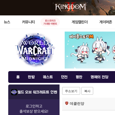
로스트아크
뉴스
커뮤니티
게임캘린더
게이머존
기대평 이벤트
홈
한밤
퀘스트
던전
평판
명예의 전당
주소보기
복사
월드 오브 워크래프트 인벤
데클런양
로그인하고
출석보상
받으세요!