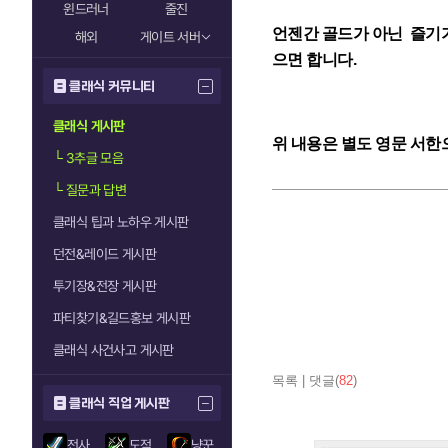
윈드러너
줄진
언젠간 골드가 아닌 즐기
해외
게이트 서버
으면 합니다.
클래식 커뮤니티
클래식 게시판
위 내용은 별도 영문 서한
└
3추글 모음
└
질문과 답변
클래식 팁과 노하우 게시판
던전&레이드 게시판
투기장&전장 게시판
파티찾기&길드홍보 게시판
클래식 사건사고 게시판
목록
|
댓글(
82
)
클래식 직업 게시판
전사
도적
냥꾼