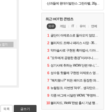
산과들에 원데이발란스 그린라벨, 20g, 100봉
최근 HOT한 콘텐츠
와우
게임
IT
유머
연예
1
굴단이 아제로스로 돌아오지 않았다면? 와우 클래식+ 주목
2
블리자드 조해나 패리스 사장 - 35년 역사, 그리고 비전
3
악마술사로 구현된 흑마법사, 디아4 x 와우 콜라보 살펴보기
4
"모두에게 공평한 환경"이라더니...여전히 살아있는 애드온
5
성기사에 취하는 WOW 단편 애니, '신성한 모든 것'
6
성수동 핫플에 구현된 아제로스 영웅들의 안식처, WoW 홈스윗홈
7
"해치웠나?" 히든 페이즈 등장한 와우 '한밤', 세계 최초 킬은 '팀 리퀴드'
8
뉴럴링크, 이번엔 '와우'... 생각만으로 게임하는 시대 성큼
9
각종 버그에 시달린 WOW, "투명하고 신속한 소통과 대응 약속"
10
블리자드, WoW 한밤 출시 기념 행사 '홈스윗홈' 28일 개최
목록
글쓰기