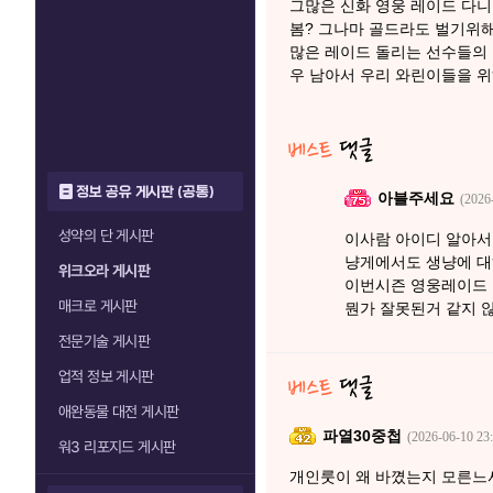
그많은 신화 영웅 레이드 다
봄? 그나마 골드라도 벌기위
많은 레이드 돌리는 선수들의
우 남아서 우리 와린이들을 
정보 공유 게시판 (공통)
아블주세요
(2026
성약의 단 게시판
이사람 아이디 알아서
냥게에서도 생냥에 대
위크오라 게시판
이번시즌 영웅레이드 1
매크로 게시판
뭔가 잘못된거 같지 
전문기술 게시판
업적 정보 게시판
애완동물 대전 게시판
파열30중첩
(2026-06-10 23:
워3 리포지드 게시판
개인룻이 왜 바꼈는지 모른느