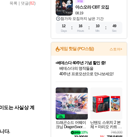
모집
목록
|
댓글(
82
)
아스오라 CBT 모집
08.19
참가자 모집까지 남은 기간
12
16
10
48
Days
Hours
Min
Sec
게임 핫딜 (PC/스팀)
스토어+
베데스다 40주년 기념 할인 중!
베데스다의 명작들을
40주년 프로모션으로 만나보세요!
마블 투혼 파이팅 소울즈 예약 판매 중!
인벤게임즈 8월 특별 할인!
드래곤소드: 어웨이크닝 입점!
문명 7 특별 할인!
귀무자: 검의 길 예약 판매 중!
비스트 오브 리인카네이션 정식 출시!
커세어 코브 출시 기념 할인!
더 렐릭 퍼스트 가디언 정식 출시
캡콤 프렌차이즈 할인 진행 중!
캡콤 일부 상품 상시 할인
스타워즈 은하계 레이서
로블록스 기프트 카드 공식 입점
마블 히어로 총 출동&화려한 격투!
인기 퍼블리셔 모음!
스팀으로 만나는 드래곤소드!
조선&고려 DLC 출시 예정
10% 할인과
게임프릭 신작 IP
해적'섬'을 발전시키자!
설화x하드코어 액션!
몬헌, 바하 등 인기 IP를
몬헌 와일즈 & 드래곤즈 도그마2
인벤게임즈에서 10% 추가 적립
Robux를 가장 안전하고
네이버 포인트 혜택까지!
최대 90% 할인가를 만나보세요!
네이버혜택과 함께 만나보세요!
50%할인&추가 적립까지!
이니&베니 혜택까지!
네이버 혜택가와 함께 예약하세요!
할인&네이버혜택으로 만나보세요!
네이버페이 혜택과 만나보세요!
할인가에 만나보세요!
일부 에디션 상시 할인!
혜택으로 예약 판매 중
편안하게 충전하세요
난이도는 사실상 계
드래곤소드 어웨이
닌텐도 스위치 2 본
크닝 DragonSword A
체 + 마리오 카트 월
wakening
드
니다.
10%
746,000