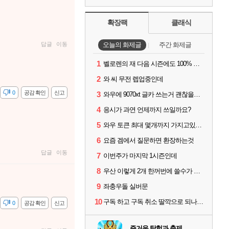
확장팩
클래식
답글
이동
오늘의 화제글
주간 화제글
1
벨로렌의 재 다음 시즌에도 100% 드랍이죠??
2
와 씨 무전 렙업중인데
감
0
공감 확인
신고
3
와우에 9070xt 글카 쓰는거 괜찮을까요?
4
응시가 과연 언제까지 쓰일까요?
5
와우 토큰 최대 몇개까지 가지고있을수있나요?
6
요즘 겜에서 질문하면 환장하는것
답글
이동
7
이번주가 마지막 1시즌인데
8
우산 이렇게 2개 한꺼번에 쓸수가 있네요
9
좌충우돌 실버문
10
구독 하고 구독 취소 딸깍으로 되나요?
감
0
공감 확인
신고
즐거운 탐험과 축제