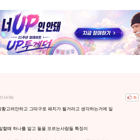
23:14:56)
공감
비공
35
상황고려안하고 그따구로 패치가 될거라고 생각하는거에 일
말할떄 하나를 알고 둘을 모르는사람들 특징이