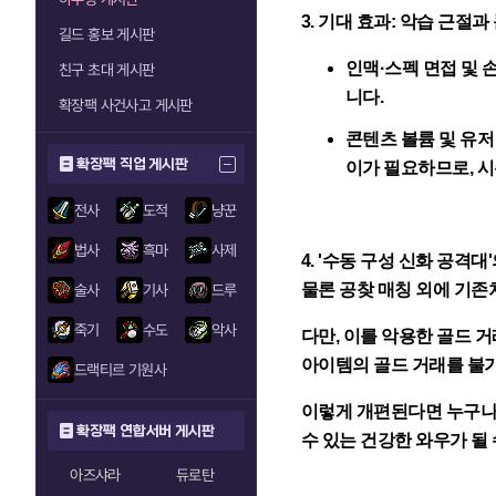
3. 기대 효과: 악습 근절
길드 홍보 게시판
인맥·스펙 면접 및 
친구 초대 게시판
니다.
확장팩 사건사고 게시판
콘텐츠 볼륨 및 유저
확장팩 직업 게시판
이가 필요하므로, 시
전사
도적
냥꾼
법사
흑마
사제
4. '수동 구성 신화 공격대
물론 공찾 매칭 외에 기존
술사
기사
드루
죽기
수도
악사
다만, 이를 악용한 골드 
아이템의 골드 거래를 불
드랙티르 기원사
이렇게 개편된다면 누구나 
확장팩 연합서버 게시판
수 있는 건강한 와우가 될
아즈샤라
듀로탄