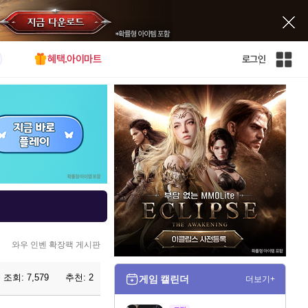
혜택.아이마트
로그인
인
벤
전
체
사
이
트
맵
와우 인벤 확장팩 게시판
조회:
7,579
추천:
2
게임 캘린더
더보기+