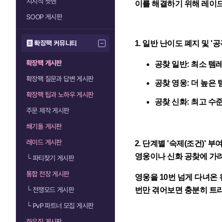
치지직 팟벤
이를 해결하기 위해 레이드
SOOP 게시판
1. 일반 난이도 폐지 및 '
확장팩 커뮤니티
확장팩 게시판
공찾 일반
: 최소 템
확장팩 질문과 답변 게시판
공찾 영웅
: 더 높은
확장팩 팁과 노하우 게시판
공찾 신화
: 최고 수
주문 제작 게시판
쐐기돌 게시판
레이드 게시판
2. 단계별 '숙제(조건)' 
영웅이나 신화 공찾에 가
└
파티찾기 게시판
통합 전장 게시판
영웅을 10번 넘게 다녀온
└
전쟁모드 게시판
번만 겪어보면 충분히 트라
└
PvP 파트너 모집 게시판
하우징 게시판