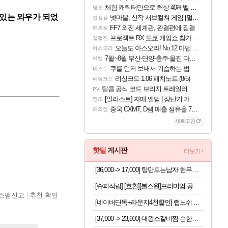
체험 캐릭터만으로 허상 40레벨 하이와티아 5분 컷!｜에이메스·린네·모니에 명함
명조
있는 와우가 되었
넷마블, 신작 서브컬쳐 게임 [펄 인 블루] 티저 사이트 오픈
섭컬겜
FF7 외전 세계관, 완결편에 집결
해외겜
프로젝트 RX 도쿄 게임쇼 참가 결정
섭컬겜
오늘도 아스오라! No.12 마법사 클랜: 신주쿠구
아스오라
7월~8월 부산-단양-충주-울진 다녀왔어요~
여행
쿠를 먼저 보내서 기습하는 법
비스트
리싱크드 1.06 패치노트 (8/5)
리싱크드
탈콥 공식 코드 브리치 트레일러
PV
[일러스트] 자매 앨범 | 장난기 가득한 오후의 공원 (리메이크판)
명조
중국 CXMT, D램 매출 점유율 7%…글로벌 4위로 부상
해외겜
새로고침
핫딜
게시판
더보기+
[36,000 -> 17,000] 탕만드는남자 한우나주곰탕 밀키트 1kg
[슈퍼적립] [호환][불스원]프리미엄 공기청정 활성탄 자동차 차량용 에어컨필터 01
스팸신고
추천 확인
[네이버단독+라운지4천할인] 랩노쉬 프로틴 드링크 퍼펙트 350ml 5종 혼합 30개 제로슈거 단백질음료
[37,900 -> 23,900] 대왕소갈비찜 순한맛 1.2kg