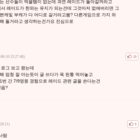
니는 선수들이 먹을템이 없는데 과연 레이드가 돌아갈꺼라고
해서 레이드가 한와는 유지가 되는건데 그것마저 없애버리면 그
 본캐및 부캐가 다 어디로 갈거라고봄? 다른게임으로 가지 와
위해 돌거라고 생각하는건가요 진심으로
-06-10 23:27:40)
공감
비공
19
 로그 보고 왔는데
해 엄청 잘 아는듯이 글 쓰다가 욕 된통 먹어놓고
번 간 7/9영웅 경험으로 레이드 관련 글을 쓴다는건
않음?
20:11)
공감
비공
6
사람