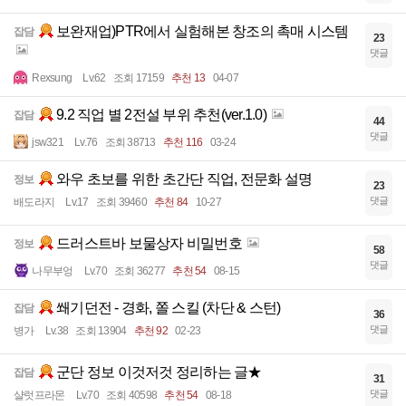
보완재업)PTR에서 실험해본 창조의 촉매 시스템
잡담
23
댓글
Rexsung
Lv.62
조회 17159
추천 13
04-07
9.2 직업 별 2전설 부위 추천(ver.1.0)
잡담
44
댓글
jsw321
Lv.76
조회 38713
추천 116
03-24
와우 초보를 위한 초간단 직업, 전문화 설명
정보
23
댓글
배도라지
Lv.17
조회 39460
추천 84
10-27
드러스트바 보물상자 비밀번호
정보
58
댓글
나무부엉
Lv.70
조회 36277
추천 54
08-15
쐐기던전 - 경화, 쫄 스킬 (차단 & 스턴)
잡담
36
댓글
병가
Lv.38
조회 13904
추천 92
02-23
군단 정보 이것저것 정리하는 글★
잡담
31
댓글
샬럿프라몬
Lv.70
조회 40598
추천 54
08-18