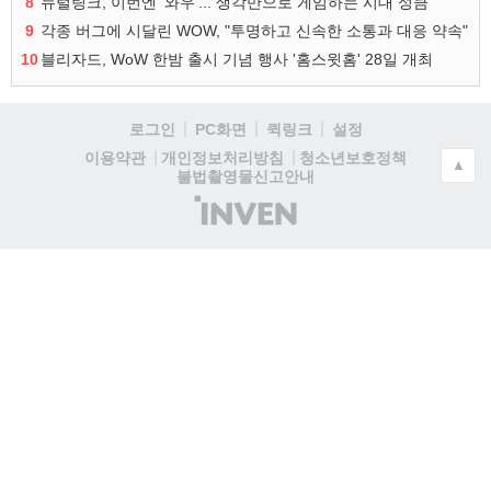
8
뉴럴링크, 이번엔 '와우'... 생각만으로 게임하는 시대 성큼
9
각종 버그에 시달린 WOW, "투명하고 신속한 소통과 대응 약속"
10
블리자드, WoW 한밤 출시 기념 행사 '홈스윗홈' 28일 개최
로그인
PC화면
퀵링크
설정
청소년보호정책
이용약관
개인정보처리방침
▲
불법촬영물신고안내
(주)
인
벤