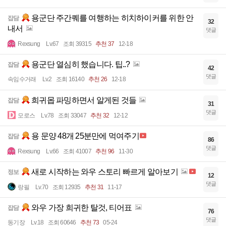
용군단 주간퀘를 여행하는 히치하이커를 위한 안
잡담
32
내서
댓글
Rexsung
Lv.67
조회 39315
추천 37
12-18
용군단 열심히 했습니다. 팁..?
잡담
42
댓글
속임수거래
Lv.2
조회 16140
추천 26
12-18
희귀몹 파밍하면서 알게된 것들
잡담
31
댓글
모로스
Lv.78
조회 33047
추천 32
12-12
용 문양 48개 25분만에 먹여주기
잡담
86
댓글
Rexsung
Lv.66
조회 41007
추천 96
11-30
새로 시작하는 와우 스토리 빠르게 알아보기
정보
12
댓글
랑필
Lv.70
조회 12935
추천 31
11-17
와우 가장 희귀한 탈것, 티어표
잡담
76
댓글
동기장
Lv.18
조회 60646
추천 73
05-24