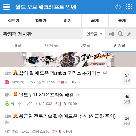
월드 오브 워크래프트
인벤
정보게
확팩게
레게
쐐게
클게
확장팩 게시판
인증글
공
검
글
지
색
내글
내 댓글
3추글
인증글
on/off
쓰
기
삶의 질 애드온 Plumber 군믹스 추가기능
정보
57
댓글
Rexsung
Lv.72
조회 30599
추천 41
10-12
윈도우11 24h2 프리징 해결
정보
46
댓글
워도우
Lv.32
조회 24032
추천 18
09-09
용군단 전문기술 필수 애드온 추천 (한글화 주의)
정보
14
댓글
치킨주스
Lv.18
조회 20230
추천 8
01-04