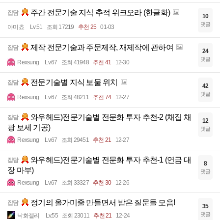
주간 전문기술 지식 추적 위크오라 (한글화)
잡담
10
댓글
아미쵸
Lv.51
조회 17219
추천 25
01-03
제작 전문기술과 주문제작, 재제작에 관하여
잡담
24
댓글
Rexsung
Lv.67
조회 41948
추천 41
12-30
전문기술별 지식 보물 위치
잡담
42
댓글
Rexsung
Lv.67
조회 48211
추천 74
12-27
와우헤드)전문기술별 전문화 투자 추천-2 (채집 채
잡담
12
광 보세 기공)
댓글
Rexsung
Lv.67
조회 29451
추천 21
12-27
와우헤드)전문기술별 전문화 투자 추천-1 (연금 대
잡담
8
장 마부)
댓글
Rexsung
Lv.67
조회 33327
추천 30
12-26
정기의 올가미줄 만들면서 받은 질문들 모음!
잡담
35
댓글
낙화젤리
Lv.55
조회 23011
추천 21
12-24