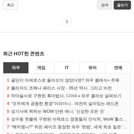
최근
검색
글쓰기
1
최근 HOT한 콘텐츠
와우
게임
IT
유머
연예
1
굴단이 아제로스로 돌아오지 않았다면? 와우 클래식+ 주목
2
블리자드 조해나 패리스 사장 - 35년 역사, 그리고 비전
3
악마술사로 구현된 흑마법사, 디아4 x 와우 콜라보 살펴보기
4
"모두에게 공평한 환경"이라더니...여전히 살아있는 애드온
5
성기사에 취하는 WOW 단편 애니, '신성한 모든 것'
6
성수동 핫플에 구현된 아제로스 영웅들의 안식처, WoW 홈스윗홈
7
"해치웠나?" 히든 페이즈 등장한 와우 '한밤', 세계 최초 킬은 '팀 리퀴드'