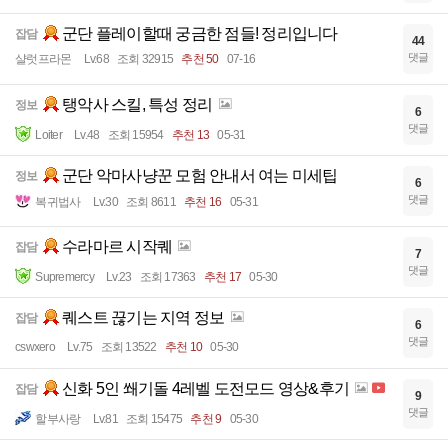
군단 플레이할때 궁금한 점들! 정리입니다
잡담
44
댓글
샬럿프라몬
Lv.68
조회 32915
추천 50
07-16
탱악사 스킬, 특성 정리
정보
6
댓글
Loiter
Lv.48
조회 15954
추천 13
05-31
군단 악마사냥꾼 모험 안내서 여는 미세팁
정보
6
댓글
복귀법사
Lv.30
조회 8611
추천 16
05-31
수라마르 시작퀘
잡담
7
댓글
Supremercy
Lv.23
조회 17363
추천 17
05-30
퀘스트 끊기는 지역 정보
잡담
6
댓글
cswxero
Lv.75
조회 13522
추천 10
05-30
신화 5인 쐐기돌 4레벨 도전모드 영상&후기
잡담
9
댓글
할부사랑
Lv.81
조회 15475
추천 9
05-30