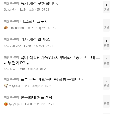
죽기 계정 구해봅니다.
확장팩-북미
1
댓글
Spaer신기
Lv.44
조회 425
07-23
메크로 버그문제
확장팩-북미
0
댓글
Timabaland
Lv.15
조회 251
07-23
기사 계정 팔아요.
확장팩-북미
1
댓글
달빛아래야수
Lv.29
조회 504
07-21
북미 점검인가요? 12시부터라고 공지뜨는데 11
확장팩-북미
0
시부턴가요? ㅠ
댓글
날밀렵냥
Lv.19
조회 293
07-21
드루 군단 마탑 곰이랑 표범 구합니다.
확장팩-북미
2
댓글
와우조대
Lv.38
조회 393
07-21
친구초대 해드려용
확장팩-북미
0
댓글
누구세요1
Lv.80
조회 323
07-21