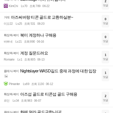
2
댓글
KimChi
Lv.70
조회 789
06-22
아즈써버랑 티콘 골드로 교환하실분~
거래
0
댓글
미꼬22
Lv.25
조회 531
06-20
북미 계정하나 구해용
확장팩-북미
0
댓글
바쁘네
Lv.21
조회 890
06-16
계정 질문드려요
확장팩-북미
1
댓글
Romarie
Lv.1
조회 805
06-13
Nightslayer WASD길드 중재 과정에 대한 입장
클래식-북미
1
댓글
Plmanter
Lv.69
조회 1130
06-12
아즈섭 골드로 티콘섭 골드 구해용
확장팩-북미
2
댓글
르딘
Lv.34
조회 983
06-07
화메 얼라 골드구합니다!
클래식-북미