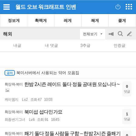
월드 오브 워크래프트
인벤
정보게
확팩게
레게
쐐게
클게
해외
전체보기
공
검
글
지
색
내글
내 댓글
3추글
인증글
on/off
쓰
기
북미서버에서 사용되는 약어 모음집
한밤 2시즌 레이드 돌다 정들 공대원 모십니다 ~
확장팩-북미
0
댓글
케이엠지
Lv.2
조회 47
10:03
북미섭 섭다인가요
확장팩-북미
1
댓글
최종변기그녀
Lv.6
조회 91
18:45
쐐기 돌다 정들 사람들 구함 – 한밤 2시즌 즐쐐기
확장팩-북미
0