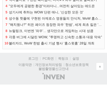
4
"모두에게 공평한 환경"이라더니...여전히 살아있는 애드온
5
성기사에 취하는 WOW 단편 애니, '신성한 모든 것'
6
성수동 핫플에 구현된 아제로스 영웅들의 안식처, WoW 홈스윗홈
7
"해치웠나?" 히든 페이즈 등장한 와우 '한밤', 세계 최초 킬은 '팀 리퀴드'
8
뉴럴링크, 이번엔 '와우'... 생각만으로 게임하는 시대 성큼
9
각종 버그에 시달린 WOW, "투명하고 신속한 소통과 대응 약속"
10
블리자드, WoW 한밤 출시 기념 행사 '홈스윗홈' 28일 개최
로그인
PC화면
퀵링크
설정
청소년보호정책
이용약관
개인정보처리방침
▲
불법촬영물신고안내
(주)
인
벤