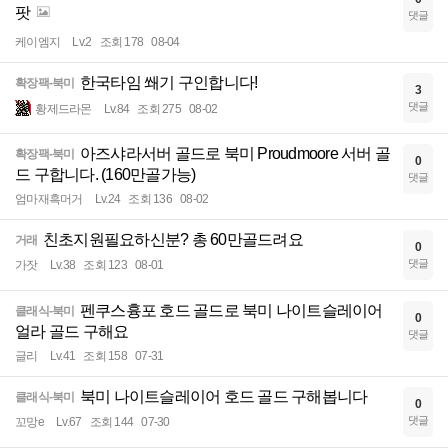
팟
댓글
케이엠지
Lv.2
조회 178
08-04
한국타임 쐐기 구인합니다!
확장팩-북미
3
댓글
황제드라몬
Lv.84
조회 275
08-02
아즈샤라서버 골드로 북미 Proudmoore 서버 골
확장팩-북미
0
드 구합니다. (160만골가능)
댓글
엄마재흑머거
Lv.24
조회 136
08-02
친초지원필요하신분? 총 60만골드려요
거래
0
댓글
가잣
Lv.38
조회 123
08-01
펜쿠스흉포 호드 골드로 북미 나이트슬레이어
클래식-북미
0
얼라 골드 구해요
댓글
글리
Lv.41
조회 158
07-31
북미 나이트슬레이어 호드 골드 구해봅니다
클래식-북미
0
댓글
꼬망e
Lv.67
조회 144
07-30