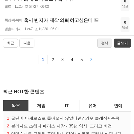
0
댓글
월트
Lv.25
조회 727
06-03
혹시 반지 재 제작 의뢰 하고싶은데
확장팩-북미
0
댓글
별을따라서
Lv.47
조회 830
06-01
최근
다음
검색
글쓰기
1
2
3
4
5
최근 HOT한 콘텐츠
와우
게임
IT
유머
연예
1
굴단이 아제로스로 돌아오지 않았다면? 와우 클래식+ 주목
2
블리자드 조해나 패리스 사장 - 35년 역사, 그리고 비전
3
악마술사로 구현된 흑마법사, 디아4 x 와우 콜라보 살펴보기