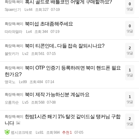
혹시 골드로 배틀코인 어떻게 구매할까요?
확장팩-북미
0
댓글
Spaer신기
Lv.44
조회 327
07-19
북미섭 초대좀해주세요
확장팩-북미
0
댓글
따라와얼라
Lv.4
조회 344
07-19
북미 티콘인데.. 다들 접속 잘되시나요?
확장팩-북미
2
댓글
블릿카가
Lv.2
조회 561
07-15
북미 OTP 인증기 등록하려면 북미 핸드폰 필요
확장팩-북미
1
한가요?
댓글
맹국노
Lv.89
조회 484
07-14
북미 제작 가능하신분 계실까요
확장팩-북미
1
댓글
오름차순
Lv.5
조회 568
07-08
한밤1시즌 쐐기 1% 탈것 같이드실 탱커님 구합
확장팩-북미
2
니다
댓글
펩시코크제로
Lv.81
조회 984
추천 1
07-05