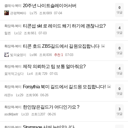
20주년 나이트슬레이어서버
클래식-북미
0
댓글
관평핵빠따
Lv.75
조회 689
07-04
티콘섭 skt 로 레이드 쐐기 하기에 괜찮나요?
확장팩-북미
4
댓글
힐퀸
Lv.12
조회 661
07-03
티콘 호드 ZBS길드에서 길원모집합니다
확장팩-북미
0
댓글
빛의숯뎅이
Lv.86
조회 836
추천 1
07-03
제작 의뢰하고 팁 보통 얼마줘요?
확장팩-북미
4
댓글
꽃게먹고싶다
Lv.4
조회 729
07-01
Forsythia 북미 길드에서 길드원 모집합니다!
확장팩-북미
0
댓글
레몬o
Lv.29
조회 906
06-26
한인많은길드가 어디인가요 ?
확장팩-북미
3
댓글
asdlkfjaetr
Lv.10
조회 1207
06-26
Stormrage 서버 뉴비입니다
확장팩-북미