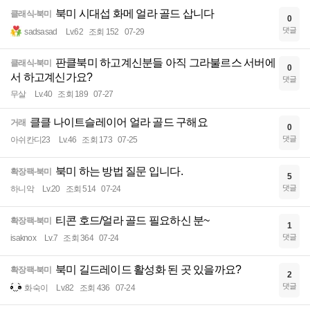
북미 시대섭 화메 얼라 골드 삽니다
클래식-북미
0
댓글
sadsasad
Lv.62
조회 152
07-29
판클북미 하고계신분들 아직 그라불르스 서버에
클래식-북미
0
서 하고계신가요?
댓글
무살
Lv.40
조회 189
07-27
클클 나이트슬레이어 얼라 골드 구해요
거래
0
댓글
아쉬칸디23
Lv.46
조회 173
07-25
북미 하는 방법 질문 입니다.
확장팩-북미
5
댓글
하니악
Lv.20
조회 514
07-24
티콘 호드/얼라 골드 필요하신 분~
확장팩-북미
1
댓글
isaknox
Lv.7
조회 364
07-24
북미 길드레이드 활성화 된 곳 있을까요?
확장팩-북미
2
댓글
화숙이
Lv.82
조회 436
07-24