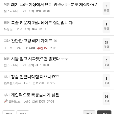
쐐기 15단 이상에서 연치 안 쓰시는 분도 계실까요?
복원
3
댓글
햄스터확대
Lv.1
조회 2968
07-07
복술 키운지 1달.. 레이드 질문입니다.
잡담
1
댓글
유병진
Lv.33
조회 1874
07-07
간단한 고양 쐐기 가이드
고양
15
댓글
바코하
Lv.4
조회 4481
추천 15
07-06
치물 말고 치파였으면 좋겠다 ㅜㅜ
복원
4
댓글
햄스터확대
Lv.1
조회 2367
07-05
정술 진균나락템 다쓰나요??
정기
1
댓글
초록별마이쮸
Lv.61
조회 2206
07-05
개인적으로 폭풍술사가 싫은...
정기
36
댓글
플레브스
Lv.76
조회 3565
07-03