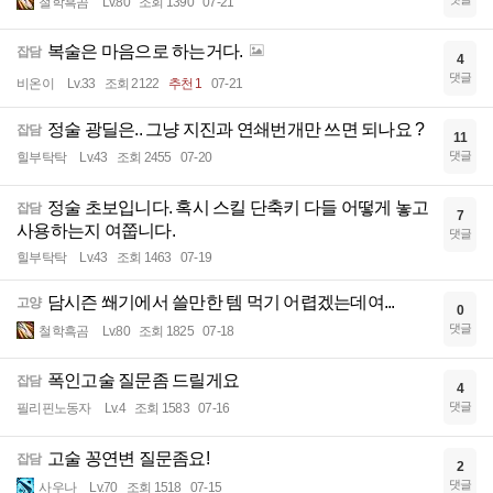
철학흑곰
Lv.80
조회 1390
07-21
복술은 마음으로 하는거다.
잡담
4
댓글
비온이
Lv.33
조회 2122
추천 1
07-21
정술 광딜은.. 그냥 지진과 연쇄번개만 쓰면 되나요 ?
잡담
11
댓글
힐부탁탁
Lv.43
조회 2455
07-20
정술 초보입니다. 혹시 스킬 단축키 다들 어떻게 놓고
잡담
7
사용하는지 여쭙니다.
댓글
힐부탁탁
Lv.43
조회 1463
07-19
담시즌 쐐기에서 쓸만한 템 먹기 어렵겠는데여...
고양
0
댓글
철학흑곰
Lv.80
조회 1825
07-18
폭인고술 질문좀 드릴게요
잡담
4
댓글
필리핀노동자
Lv.4
조회 1583
07-16
고술 꽁연변 질문좀요!
잡담
2
댓글
사우나
Lv.70
조회 1518
07-15