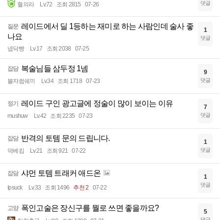
댓글
혈의라
Lv.72
조회 2815
07-26
레이드에서 딜 1등하는 재미로 하는 사람인데 술사 좋
질문
1
나요
댓글
넵닥빵
Lv.17
조회 2038
07-25
복술님들 삼두정 1넴
잡담
9
댓글
블쟈쓉쉐끼
Lv.34
조회 1718
07-23
레이드 구인 광고글에 정술이 많이 보이는 이유
정기
7
댓글
mushuw
Lv.42
조회 2235
07-23
반격의 토템 문의 드립니다.
잡담
1
댓글
덕베킴
Lv.21
조회 921
07-22
샤먼 토템 트래커 애드온
잡담
1
댓글
Ipsuck
Lv.33
조회 1496
추천 2
07-22
폭인고술은 장신구를 뭘로 쓰면 좋을까요?
고양
5
댓글