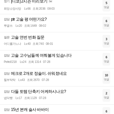
[디코] 2시즌 미리보기
정기
5
댓글
희망소망사망
Lv.66
조회 2036
08-03
ptr 고술 평 어떤가요?
잡담
6
댓글
뿌굴쓰
Lv.20
조회 1649
08-02
고술 연번 번화 질문
질문
3
댓글
어디를가느냐
Lv.40
조회 740
08-01
고술 고수님들께 여쭤볼게 있습니다
잡담
6
댓글
Petro0218
Lv.24
조회 1314
07-28
메크로 2개로 정술이. 쉬워졌네요
잡담
10
댓글
힐부탁탁
Lv.43
조회 2670
07-28
다들 토템 단축키 어케하시나요?
잡담
2
댓글
넵닥빵
Lv.17
조회 1129
07-28
15년 본캐 술사 바바이
잡담
6