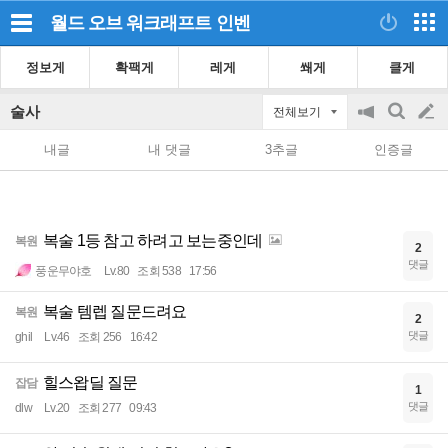
월드 오브 워크래프트
인벤
정보게
확팩게
레게
쐐게
클게
술사
전체보기
공
검
글
지
색
내글
내 댓글
3추글
인증글
on/off
쓰
기
복술 1등 참고 하려고 보는중인데
복원
2
댓글
풍운무야호
Lv.80
조회 538
17:56
복술 템렙 질문드려요
복원
2
댓글
ghil
Lv.46
조회 256
16:42
힐스왑딜 질문
잡담
1
댓글
dlw
Lv.20
조회 277
09:43