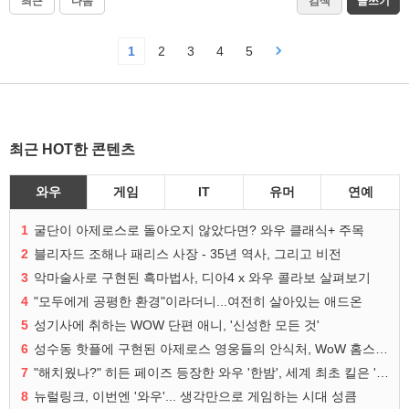
최근
다음
검색
글쓰기
1
2
3
4
5
최근 HOT한 콘텐츠
와우
게임
IT
유머
연예
1
굴단이 아제로스로 돌아오지 않았다면? 와우 클래식+ 주목
2
블리자드 조해나 패리스 사장 - 35년 역사, 그리고 비전
3
악마술사로 구현된 흑마법사, 디아4 x 와우 콜라보 살펴보기
4
"모두에게 공평한 환경"이라더니...여전히 살아있는 애드온
5
성기사에 취하는 WOW 단편 애니, '신성한 모든 것'
6
성수동 핫플에 구현된 아제로스 영웅들의 안식처, WoW 홈스윗홈
7
"해치웠나?" 히든 페이즈 등장한 와우 '한밤', 세계 최초 킬은 '팀 리퀴드'
8
뉴럴링크, 이번엔 '와우'... 생각만으로 게임하는 시대 성큼