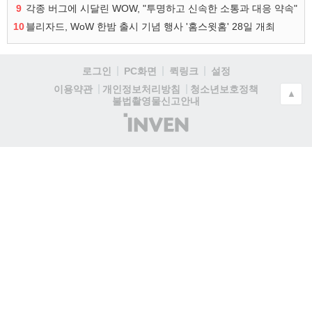
9
각종 버그에 시달린 WOW, "투명하고 신속한 소통과 대응 약속"
10
블리자드, WoW 한밤 출시 기념 행사 '홈스윗홈' 28일 개최
로그인
PC화면
퀵링크
설정
청소년보호정책
이용약관
개인정보처리방침
▲
불법촬영물신고안내
(주)
인
벤