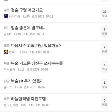
정술 구렁 어떤가요
질문
10
댓글
하아아앙
Lv.45
조회 2659
07-11
정술 좋은데 별로네..
정기
7
댓글
김136
Lv.18
조회 3735
07-11
다음시즌 고술 가망 있을까요?
질문
7
댓글
법흑드
Lv.73
조회 3268
07-09
복술 기도문 장신구 쓰시는분들
복원
5
댓글
닥터월척
Lv.18
조회 2269
07-09
복술 ptr 후기 없음까
잡담
1
댓글
쥴비아
Lv.36
조회 2675
07-09
하늘탑막넴 축전토템
질문
0
댓글
동그란기린
Lv.5
조회 1736
07-08