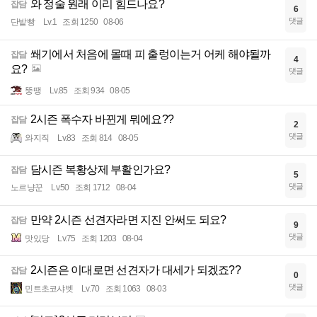
와 정술 원래 이리 힘드나요?
잡담
6
댓글
단밭빵
Lv.1
조회 1250
08-06
쐐기에서 처음에 몰때 피 출렁이는거 어케 해야될까
잡담
4
요?
댓글
뚱땡
Lv.85
조회 934
08-05
2시즌 폭수자 바뀐게 뭐에요??
잡담
2
댓글
와지직
Lv.83
조회 814
08-05
담시즌 복황상제 부활인가요?
잡담
5
댓글
노르냥꾼
Lv.50
조회 1712
08-04
만약 2시즌 선견자라면 지진 안써도 되요?
잡담
9
댓글
맛있당
Lv.75
조회 1203
08-04
2시즌은 이대로면 선견자가 대세가 되겠죠??
잡담
0
댓글
민트초코샤벳
Lv.70
조회 1063
08-03