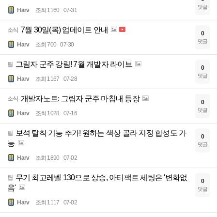
댓글
Harv
조회 1160
07-31
7월 30일(목) 업데이트 안내
소식
0
댓글
Harv
조회 700
07-30
그림자 군주 강림! 7월 개발자 라이브
팁
0
댓글
Harv
조회 1167
07-28
개발자노트: 그림자 군주 마침내 등장
소식
0
댓글
Harv
조회 1028
07-16
보석 탈착 기능 추가! 원하는 색상 골라 지정 합성도 가
팁
0
능
댓글
Harv
조회 1890
07-02
무기 최고레벨 130으로 상승, 아티팩트 세팅은 '변화없
팁
0
음'
댓글
Harv
조회 1117
07-02