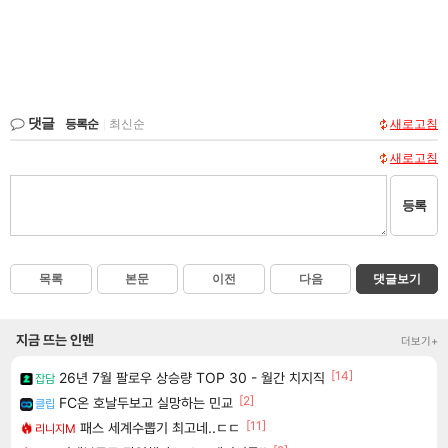
댓글
등록순
|
최신순
새로고침
새로고침
등록
목록
본문
이전
다음
댓글보기
지금 뜨는 인벤
더보기+
[14]
26년 7월 팔로우 상승량 TOP 30 - 월간 치지직
잡담
[2]
FC온 호날두보고 실망하는 민교
클립
[11]
패스 세계수뽑기 최고네..ㄷㄷ
리니지M