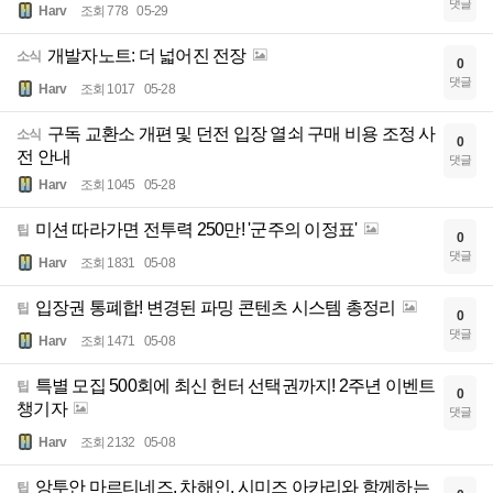
댓글
Harv
조회 778
05-29
개발자노트: 더 넓어진 전장
소식
0
댓글
Harv
조회 1017
05-28
구독 교환소 개편 및 던전 입장 열쇠 구매 비용 조정 사
소식
0
전 안내
댓글
Harv
조회 1045
05-28
미션 따라가면 전투력 250만! '군주의 이정표'
팁
0
댓글
Harv
조회 1831
05-08
입장권 통폐합! 변경된 파밍 콘텐츠 시스템 총정리
팁
0
댓글
Harv
조회 1471
05-08
특별 모집 500회에 최신 헌터 선택권까지! 2주년 이벤트
팁
0
챙기자
댓글
Harv
조회 2132
05-08
앙투안 마르티네즈, 차해인, 시미즈 아카리와 함께하는
팁