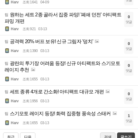
댓글
Harv
조회 1641
04-09
원하는 세트 2종 골라서 집중 파밍! '폐쇄 던전' 아티팩트
팁
0
파밍 개편
댓글
Harv
조회 921
03-13
공격력 20% 버프 보유! 신규 그림자 '덩치'
팁
0
댓글
Harv
조회 1390
03-13
광란의 투기장 어려움 등장! 신규 아티팩트와 스기모토
팁
0
레이지 추천
댓글
Harv
조회 1655
03-13
세트 종류 4개로 간소화! 아티팩트 대규모 개편
팁
0
댓글
Harv
조회 1956
03-13
스기모토 레이지 등장! 화력 집중형 풍속성 스태커
팁
1
댓글
Harv
조회 1655
03-13
최근
다음
검색
글쓰기