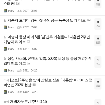
0
스태커!
댓글
Harv
조회 2007
05-08
계승자 드디어 강림! 첫 주인공은 풍속성 딜러 '미로'
팁
0
댓글
Harv
조회 2732
05-08
계승자 등장 이어 6월 '딜'진우 귀환한다! 나혼렙 2주년
팁
0
개발자 라이브
댓글
Harv
조회 1357
05-07
성장 간소화, 콘텐츠 압축, 500뽑 보상 등 풍성한 2주년
팁
1
업데이트 예고
댓글
Harv
조회 2581
04-25
[포토] 2주년을 맞아 잠실로 집결! '나혼렙: 어라이즈 챔
소식
0
피언십 2026' 현장
댓글
Harv
조회 1442
04-25
개발자노트: 2주년 D-15
소식
1