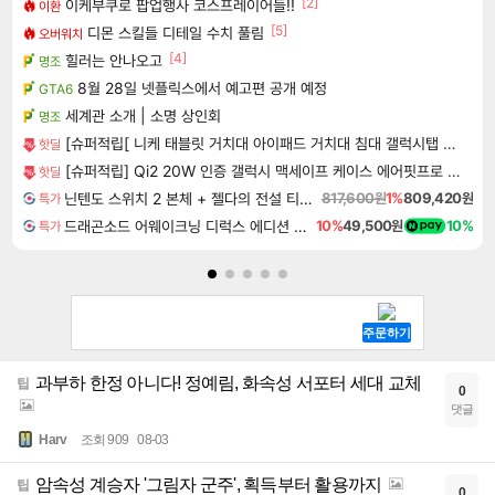
[2]
이케부쿠로 팝업행사 코스프레이어들!!
이환
[5]
디몬 스킬들 디테일 수치 풀림
오버워치
[4]
힐러는 안나오고
명조
8월 28일 넷플릭스에서 예고편 공개 예정
GTA6
세계관 소개 | 소명 상인회
명조
[슈퍼적립[ 니케 태블릿 거치대 아이패드 거치대 침대 갤럭시탭 패드 The Comfy
핫딜
[슈퍼적립] Qi2 20W 인증 갤럭시 맥세이프 케이스 에어핏프로 맥핏 블랙, 갤럭시Z 폴드8 울트라
핫딜
닌텐도 스위치 2 본체 + 젤다의 전설 티어스 오브 더 킹덤 닌텐도 스위치 2 에디션 + 젤다의 전설 브레스 오브 더 와일드 닌텐도 스위치 2 에디션 번들
817,600원
1%
809,420원
특가
드래곤소드 어웨이크닝 디럭스 에디션 DragonSword Awakening Deluxe Edition
10%
49,500원
10%
특가
과부하 한정 아니다! 정예림, 화속성 서포터 세대 교체
팁
0
댓글
Harv
조회 909
08-03
암속성 계승자 '그림자 군주', 획득부터 활용까지
팁
0