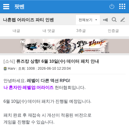
팟벤
나혼렙 어라이즈 파티 인벤
전체보기
공
검
글
지
색
내글
내 댓글
3추글
인증글
on/off
쓰
기
[소식]
류즈캉 상향! 6월 10일(수) 데이터 패치 안내
Harv
조회:
1008
2026-06-10 12:20:04
안녕하세요.
레벨이 다른 액션 RPG!
나 혼자만 레벨업:어라이즈
헌터협회입니다.
6
월 10일(수) 데이터 패치가 진행될 예정입니다.
패치 완료 후 재접속 시 개선이 적용된 버전으로
게임을 진행할 수 있습니다.