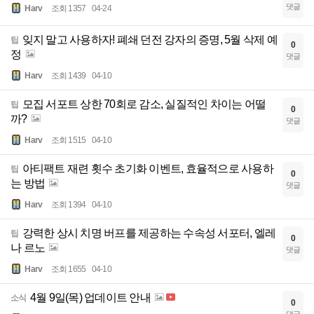
댓글
Harv
조회 1357
04-24
잊지 말고 사용하자! 폐쇄 던전 강자의 증명, 5월 삭제 예
팁
0
정
댓글
Harv
조회 1439
04-10
모집 서포트 상한 70회로 감소, 실질적인 차이는 어떨
팁
0
까?
댓글
Harv
조회 1515
04-10
아티팩트 재련 횟수 초기화 이벤트, 효율적으로 사용하
팁
0
는 방법
댓글
Harv
조회 1394
04-10
강력한 상시 치명 버프를 제공하는 수속성 서포터, 엘레
팁
0
나 르노
댓글
Harv
조회 1655
04-10
4월 9일(목) 업데이트 안내
소식
0