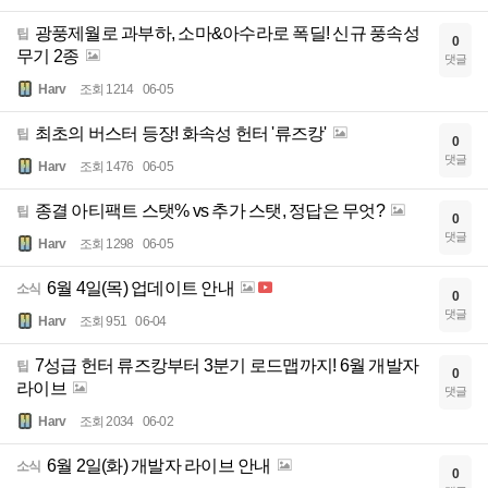
광풍제월로 과부하, 소마&아수라로 폭딜! 신규 풍속성
팁
0
무기 2종
댓글
Harv
조회 1214
06-05
최초의 버스터 등장! 화속성 헌터 '류즈캉'
팁
0
댓글
Harv
조회 1476
06-05
종결 아티팩트 스탯% vs 추가 스탯, 정답은 무엇?
팁
0
댓글
Harv
조회 1298
06-05
6월 4일(목) 업데이트 안내
소식
0
댓글
Harv
조회 951
06-04
7성급 헌터 류즈캉부터 3분기 로드맵까지! 6월 개발자
팁
0
라이브
댓글
Harv
조회 2034
06-02
6월 2일(화) 개발자 라이브 안내
소식
0