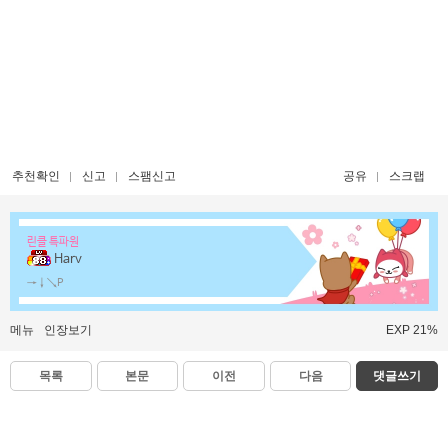
추천확인
신고
스팸신고
공유
스크랩
린클 특파원
Harv
→↓↘P
메뉴
인장보기
EXP 21%
목록
본문
이전
다음
댓글쓰기