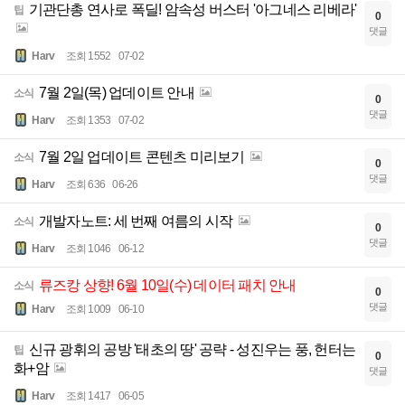
기관단총 연사로 폭딜! 암속성 버스터 '아그네스 리베라'
팁
0
댓글
Harv
조회 1552
07-02
7월 2일(목) 업데이트 안내
소식
0
댓글
Harv
조회 1353
07-02
7월 2일 업데이트 콘텐츠 미리보기
소식
0
댓글
Harv
조회 636
06-26
개발자노트: 세 번째 여름의 시작
소식
0
댓글
Harv
조회 1046
06-12
류즈캉 상향! 6월 10일(수) 데이터 패치 안내
소식
0
댓글
Harv
조회 1009
06-10
신규 광휘의 공방 '태초의 땅' 공략 - 성진우는 풍, 헌터는
팁
0
화+암
댓글
Harv
조회 1417
06-05