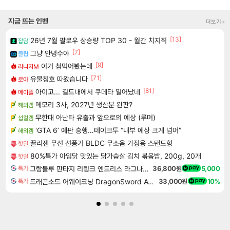
지금 뜨는 인벤
더보기+
[13]
26년 7월 팔로우 상승량 TOP 30 - 월간 치지직
잡담
[7]
그냥 안녕수야
클립
[9]
이거 첨먹어봤는데
리니지M
[71]
유물칭호 따왔습니다
로아
[81]
아이고... 길드내에서 쿠데타 일어났네
메이플
메모리 3사, 2027년 생산분 완판?
해외겜
무한대 아난타 유출과 앞으로의 예상 (루머)
섭컬겜
‘GTA 6’ 예판 흥행…테이크투 “내부 예상 크게 넘어”
해외겜
끌리젠 무선 선풍기 BLDC 무소음 가정용 스탠드형
핫딜
80%특가 아임닭 맛있는 닭가슴살 김치 볶음밥, 200g, 20개
핫딜
그랑블루 판타지 리링크 엔드리스 라그나로크 업그레이드 킷 Granblue Fantasy Relink Endless Ragnarok Upgrade Kit DLC
36,800원
5,000
특가
드래곤소드 어웨이크닝 DragonSword Awakening
33,000원
10%
특가