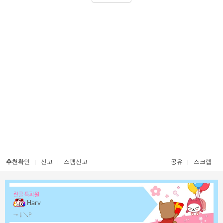
추천확인
신고
스팸신고
공유
스크랩
린클 특파원
Harv
→↓↘P