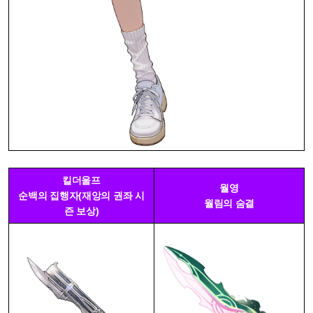
킬더울프
월영
순백의 집행자(재앙의 권좌 시
월림의 숨결
즌 보상)