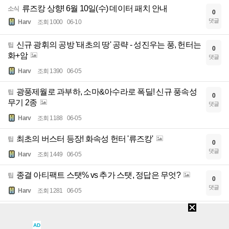
류즈캉 상향! 6월 10일(수) 데이터 패치 안내
소식
0
댓글
Harv
조회 1000
06-10
신규 광휘의 공방 '태초의 땅' 공략 - 성진우는 풍, 헌터는
팁
0
화+암
댓글
Harv
조회 1390
06-05
광풍제월로 과부하, 소마&아수라로 폭딜! 신규 풍속성
팁
0
무기 2종
댓글
Harv
조회 1188
06-05
최초의 버스터 등장! 화속성 헌터 '류즈캉'
팁
0
댓글
Harv
조회 1449
06-05
종결 아티팩트 스탯% vs 추가 스탯, 정답은 무엇?
팁
0
댓글
Harv
조회 1281
06-05
6월 4일(목) 업데이트 안내
소식
0
댓글
AD
Harv
조회 931
06-04