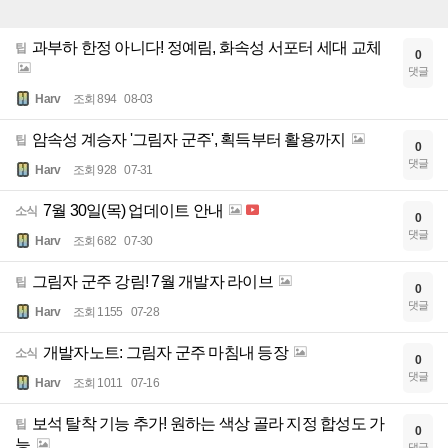
과부하 한정 아니다! 정예림, 화속성 서포터 세대 교체
팁
0
댓글
Harv
조회 894
08-03
암속성 계승자 '그림자 군주', 획득부터 활용까지
팁
0
댓글
Harv
조회 928
07-31
7월 30일(목) 업데이트 안내
소식
0
댓글
Harv
조회 682
07-30
그림자 군주 강림! 7월 개발자 라이브
팁
0
댓글
Harv
조회 1155
07-28
개발자노트: 그림자 군주 마침내 등장
소식
0
댓글
Harv
조회 1011
07-16
보석 탈착 기능 추가! 원하는 색상 골라 지정 합성도 가
팁
0
능
댓글