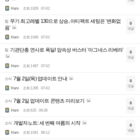
Harv
조회 1829
07-02
무기 최고레벨 130으로 상승, 아티팩트 세팅은 '변화없
팁
0
음'
댓글
Harv
조회 1049
07-02
기관단총 연사로 폭딜! 암속성 버스터 '아그네스 리베라'
팁
0
댓글
Harv
조회 1497
07-02
7월 2일(목) 업데이트 안내
소식
0
댓글
Harv
조회 1295
07-02
7월 2일 업데이트 콘텐츠 미리보기
소식
0
댓글
Harv
조회 625
06-26
개발자노트: 세 번째 여름의 시작
소식
0
댓글
Harv
조회 1041
06-12