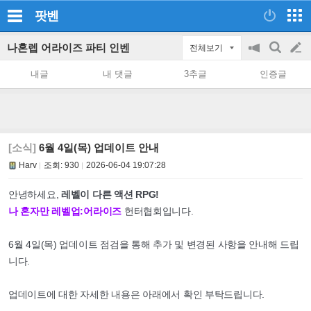
팟벤
나혼렙 어라이즈 파티 인벤
전체보기
공
검
글
지
색
내글
내 댓글
3추글
인증글
on/off
쓰
기
[소식]
6월 4일(목) 업데이트 안내
Harv
조회:
930
2026-06-04 19:07:28
안녕하세요,
레벨이 다른 액션 RPG!
나 혼자만 레벨업:어라이즈
헌터협회입니다.
6월 4일(목) 업데이트 점검을 통해 추가 및 변경된 사항을 안내해 드립
니다.
업데이트에 대한 자세한 내용은 아래에서 확인 부탁드립니다.