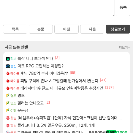
등록
목록
본문
이전
다음
댓글보기
지금 뜨는 인벤
더보기+
[3]
룩삼 니니 초대석 안내
정보
마크 RPG 고민하는 이경민?
클립
[55]
후닝 780억 부자 아니였음??
메이플
[41]
피방 구석에 존나 시끄럽길래 뭔가싶어서 봣는디
메이플
[257]
베라서버 1위길드 내 대규모 인원이탈종용 추정사건
메이플
명조
명조
[2]
힐러는 안나오고
명조
운문댐
여행
[네맴무배+슈퍼적립] [단독] 자석 현관마스크걸이 선반 걸이대 냉장고 현관문 열쇠 차키 접착식후크 모자걸이
핫딜
믈레코비타 3.5% 멸균우유, 250ml, 12개, 1개
핫딜
그랑블루 판타지 리링크 엔드리스 라그나로크 Granblue Fantasy Relink Endless Ragnarok
66,800원
7,000
특가