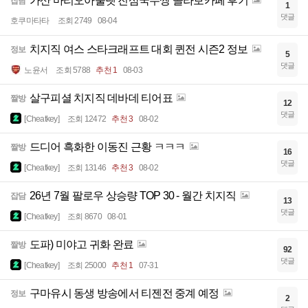
가산 마리오아울렛 진삼국무쌍 콜라보카페 후기
잡담
1
댓글
호쿠마타타
조회 2749
08-04
치지직 여스 스타크래프트 대회 퀸전 시즌2 정보
정보
5
댓글
노윤서
조회 5788
추천 1
08-03
살구피셜 치지직 데바데 티어표
짤방
12
댓글
[Cheatkey]
조회 12472
추천 3
08-02
드디어 흑화한 이동진 근황 ㅋㅋㅋ
짤방
16
댓글
[Cheatkey]
조회 13146
추천 3
08-02
26년 7월 팔로우 상승량 TOP 30 - 월간 치지직
잡담
13
댓글
[Cheatkey]
조회 8670
08-01
도파) 미야고 귀화 완료
짤방
92
댓글
[Cheatkey]
조회 25000
추천 1
07-31
구마유시 동생 방송에서 티젠전 중계 예정
정보
2