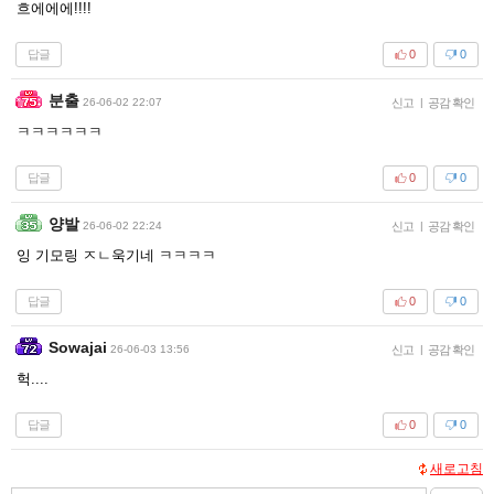
흐에에에!!!!
답글
0
0
분출
26-06-02 22:07
신고
|
공감 확인
ㅋㅋㅋㅋㅋㅋ
답글
0
0
양발
26-06-02 22:24
신고
|
공감 확인
잉 기모링 ㅈㄴ욱기네 ㅋㅋㅋㅋ
답글
0
0
Sowajai
26-06-03 13:56
신고
|
공감 확인
헉....
답글
0
0
새로고침