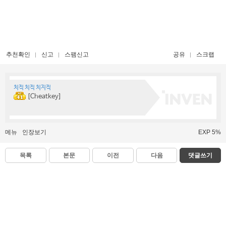
추천확인
신고
스팸신고
공유
스크랩
치직 치직 치지직
[Cheatkey]
메뉴
인장보기
EXP 5%
목록
본문
이전
다음
댓글쓰기