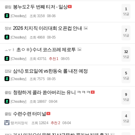
봉누도2 두 번째 티저 - 일상
클립
1
댓글
[Cheatkey]
조회 3158
08-06
2026 치지직 이리대회 오픈컵 안내
정보
7
댓글
[Cheatkey]
조회 4868
08-05
초ㅇㅎ) 수녀 코스프레 제로투
ㅗㅜㅑ
32
댓글
[Cheatkey]
조회 43751
추천 1
08-05
삼식) 토요일에 vs한동숙 롤 내전 예정
잡담
5
댓글
[Cheatkey]
조회 7575
08-05
청량하게 콜라 쏟아버리는 유니 ㅋㅋㅋ
클립
9
댓글
[Cheatkey]
조회 18867
08-04
수련수련 터미널
클립
4
댓글
탱커의정석
조회 12824
추천 2
08-04