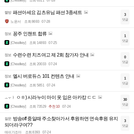
[Cheatkey]
조회 6311
07-28
패션아세요 김츠유님 패션 3종세트
짤방
3
댓글
노윤서
조회 8693
07-28
꽁주 인챈트 합류
정보
1
댓글
[Cheatkey]
조회 14893
07-25
수련수련 치즈여고 제 2회 참가자 안내
정보
0
댓글
[Cheatkey]
조회 20033
07-24
엘시 버로듀스 101 컨텐츠 안내
정보
1
댓글
[Cheatkey]
조회 5851
07-24
ㅇㅎ) 시라누이 마이 옷 입은 아카캉 ㄷㄷ
ㅗㅜㅑ
30
댓글
[Cheatkey]
조회 73529
추천 10
07-24
방송off 중일때 주소찾아가서 후원하면 연속후원 유지
질문
3
되더라구여??
댓글
애쉬가조아
조회 8393
07-24