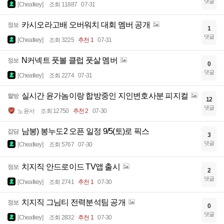
댓글
[Cheatkey]
조회 11887
07-31
카시오라고배 오버워치 대회 멤버 공개
정보
1
댓글
[Cheatkey]
조회 3225
추천 1
07-31
N커넥트 풋볼 클럽 풋살 멤버
정보
0
댓글
[Cheatkey]
조회 2274
07-31
실시간 윤가놈이랑 합방중인 지인변호사분 피지컬
짤방
12
댓글
노윤서
조회 12750
추천 2
07-30
남봉) 봉누도2 오픈 일정 9/5(토)로 픽스
잡담
3
댓글
[Cheatkey]
조회 5767
07-30
치지직 안드로이드 TV앱 출시
정보
2
댓글
[Cheatkey]
조회 2741
추천 1
07-30
치지직 그님티 전력분석팀 공개
정보
0
댓글
[Cheatkey]
조회 2832
추천 1
07-30