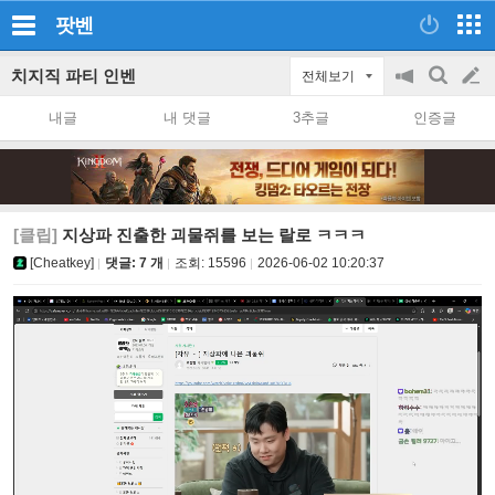
팟벤
치지직 파티 인벤
전체보기
공
검
글
지
색
내글
내 댓글
3추글
인증글
on/off
쓰
기
[클립]
지상파 진출한 괴물쥐를 보는 랄로 ㅋㅋㅋ
[Cheatkey]
댓글: 7 개
조회:
15596
2026-06-02 10:20:37