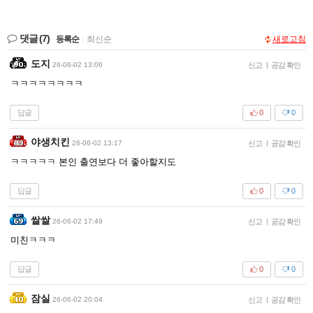
댓글
(7)
등록순
|
최신순
새로고침
도지
26-06-02 13:06
신고
|
공감 확인
ㅋㅋㅋㅋㅋㅋㅋㅋ
답글
0
0
야생치킨
26-06-02 13:17
신고
|
공감 확인
ㅋㅋㅋㅋㅋ 본인 출연보다 더 좋아할지도
답글
0
0
쌀쌀
26-06-02 17:49
신고
|
공감 확인
미친ㅋㅋㅋ
답글
0
0
잠실
26-06-02 20:04
신고
|
공감 확인