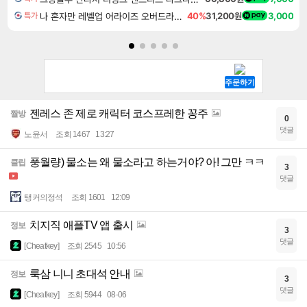
나 혼자만 레벨업 어라이즈 오버드라이브 디럭스 에디션 Solo Leveling Arise Overdrive Deluxe Edition
40%
31,200원
3,000
특가
젠레스 존 제로 캐릭터 코스프레한 꽁주
짤방
0
댓글
노윤서
조회 1467
13:27
풍월량) 물소는 왜 물소라고 하는거야? 아! 그만 ㅋㅋ
클립
3
댓글
탱커의정석
조회 1601
12:09
치지직 애플TV 앱 출시
정보
3
댓글
[Cheatkey]
조회 2545
10:56
룩삼 니니 초대석 안내
정보
3
댓글
[Cheatkey]
조회 5944
08-06