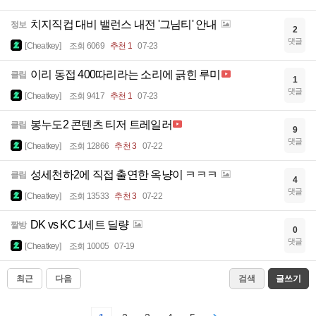
치지직컵 대비 밸런스 내전 '그님티' 안내
정보
2
댓글
[Cheatkey]
조회 6069
추천 1
07-23
이리 동접 400따리라는 소리에 긁힌 루미
클립
1
댓글
[Cheatkey]
조회 9417
추천 1
07-23
봉누도2 콘텐츠 티저 트레일러
클립
9
댓글
[Cheatkey]
조회 12866
추천 3
07-22
성세천하2에 직접 출연한 옥냥이 ㅋㅋㅋ
클립
4
댓글
[Cheatkey]
조회 13533
추천 3
07-22
DK vs KC 1세트 딜량
짤방
0
댓글
[Cheatkey]
조회 10005
07-19
최근
다음
검색
글쓰기