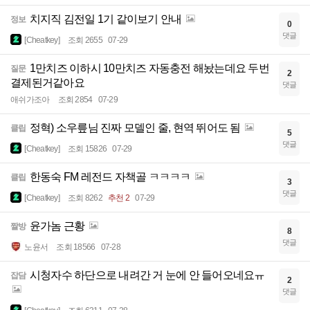
치지직 김전일 1기 같이보기 안내
정보
0
댓글
[Cheatkey]
조회 2655
07-29
1만치즈 이하시 10만치즈 자동충전 해놨는데요 두번
질문
2
결제된거같아요
댓글
애쉬가조아
조회 2854
07-29
정혁) 소우릎님 진짜 모델인 줄, 현역 뛰어도 됨
클립
5
댓글
[Cheatkey]
조회 15826
07-29
한동숙 FM 레전드 자책골 ㅋㅋㅋㅋ
클립
3
댓글
[Cheatkey]
조회 8262
추천 2
07-29
윤가놈 근황
짤방
8
댓글
노윤서
조회 18566
07-28
시청자수 하단으로 내려간 거 눈에 안 들어오네요ㅠ
잡담
2
댓글