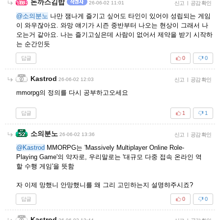
돈까스김밥
26-06-02 11:01
신고
|
공감 확인
@소의분노
나만 잼나게 즐기고 싶어도 타인이 있어야 성립되는 게임
이 와우잖아요. 와망 얘기가 시즌 중반부터 나오는 현상이 그래서 나
오는거 같아요. 나는 즐기고싶은데 사람이 없어서 제약을 받기 시작하
는 순간인듯
답글
0
0
Kastrod
26-06-02 12:03
신고
|
공감 확인
mmorpg의 정의를 다시 공부하고오세요
답글
1
1
소의분노
26-06-02 13:36
신고
|
공감 확인
@Kastrod
MMORPG는 'Massively Multiplayer Online Role-
Playing Game'의 약자로, 우리말로는 '대규모 다중 접속 온라인 역
할 수행 게임'을 뜻함
자 이제 망했니 안망했니를 왜 그리 고민하는지 설명햐주시죠?
답글
0
0
Kastrod