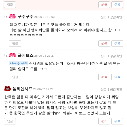
답글
9
0
구수구수
26-06-02 18:53
신고
|
공감 확인
템 퍼주니까 접든 쉬든 인구풀 줄어드는거 맞는데
이런 말 하면 템퍼줘단들 몰려와서 오히려 더 퍼줘야 한다고 함 ㅋㅋ
ㅋㅋㅋㅋㅋㅋㅋㅋㅋ
답글
0
0
플레브스
26-06-04 23:27
신고
|
공감 확인
@구수구수
주사위도 필요없는거 나와서 짜증나니깐 안먹을 템 밴해
달라 할지도 모름 ㅋㅋ
답글
0
0
엘리엔시프
26-06-02 07:26
신고
|
공감 확인
한국은 템을 다 마추면 거기서 모든게 끝난다는 느낌이 강함 이게 뭐랄
까 이템으로 나보다 낮은 템가진 사람 만나면 손해 보는거 같고 더 높
은 단계 도전해 봐야 딱히 업적 말고는 보상이 뚜렸하지도 않고 뭔
가 좀 한국인 특인거 같음 빨리빨리 해볼꺼 해보고 접었다 오는게
답글
1
0