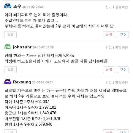
또우
26-06-02 08:26
신고
|
공감 확인
이미 쐐기파티도 눈에 띄게 줄었더라.
주말인데도 파티가 몇개 없고...
주차나 좀 하려고 들어갔는데 2주 전과 비교해서 차이가 너무 남.
답글
0
0
johnsuhr
26-06-02 08:29
신고
|
공감 확인
원래 한와는 지금시점엔 빠지는게 맞아요
최정예 하고싶은사람 + 쐐기 고단유저 말곤 다들 담시즌에옴
답글
0
0
Rexsung
26-06-02 08:54
신고
|
공감 확인
글로벌 기준으로 빠지는 %는 높은데 한밤 자체가 처음 시작을 역대급으
로 해서 9주 기준으로 보면 절대적인 수치 자체는 압도적임
격아 1시즌 9주차 604,037
어둠땅 1시즌 9주차 1,797,181
용군단 1시즌 9주차 1,849,476
내부전쟁 1시즌 9주차 1,361,979
한밤 1시즌 9주차 2,579,948
답글
0
0