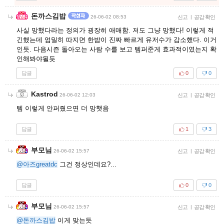
돈까스김밥
26-06-02 08:53
신고
|
공감 확인
사실 망했다라는 정의가 굉장히 애매함. 저도 그냥 망했다! 이렇게 적
긴했는데 엄밀히 따지면 한밤이 진짜 빠르게 유저수가 감소했다. 이거
인듯. 다음시즌 돌아오는 사람 수를 보고 템퍼준게 효과적이였는지 확
인해봐야될듯
답글
0
0
Kastrod
26-06-02 12:03
신고
|
공감 확인
템 이렇게 안퍼줬으면 더 망햇음
답글
1
3
부모님
26-06-02 15:57
신고
|
공감 확인
@아즈greatdc
그건 정상인데요?...
답글
0
0
부모님
26-06-02 15:57
신고
|
공감 확인
@돈까스김밥
이게 맞는듯