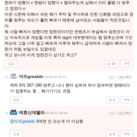
한와가 망했다 x 한밤이 망했다 x 템퍼주는게 심해서 이미 풀템 다 맞추
고 접었다 o
이전 시즌에 비해서 쉬운 쐐기 주차 및 주사위로 인한 신화템 파밍으로 장
비를 맞추는 속도가 훨씬 빠르기 때문에 남아있는 사람들이 적은것입니
다.
뭐 사람 빠져서 망했다면 망한것이지만 컨텐츠가 부실해서 망한것이 아
닌 지속적으로 게임할 이유 특히 rpg의 대부분재미는 템 맞추는것에 기인
하는데 그걸 너무 쉽고 빠르게 이루게 해주니 급격하게 사람이 빠져서 망
한거 처럼 보일수도 있겠네요
적고 보니까 이게 망한건가 싶기도 하고?
답글
19
0
아즈greatdc
26-06-02 05:53
신고
|
공감 확인
케릭 8개 287~290 맞추고 나니 현타 심하게 와서 접속하면 멍떄리다
가 접종하는 중... 쐐기가기도 귀찮..
답글
1
0
박효신데렐라
26-06-02 06:40
신고
|
공감 확인
@아즈greatdc
8개면 안 오는게 더 이상함
답글
6
0