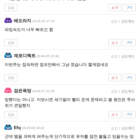
답글
0
0
배도라지
26-06-05 17:13
신고
|
공감 확인
파밍속도가 너무 빠르긴 함
답글
1
0
제로디펙트
26-06-05 20:46
신고
|
공감 확인
이번주는 접속하면 점프만해서 그냥 껐습니다 할게없네요
답글
1
0
검은욕망
26-06-07 22:30
신고
|
공감 확인
망했다는 아니고 이번시즌 세기말이 빨리 온게 문제라고 봄 원인은 주사
위가 큰일했지
답글
1
0
Efq
26-06-08 09:42
신고
|
공감 확인
근데 템을 과하게 퍼주는게 단기적으로 유저를 잠깐 붙들고 있을수는 있