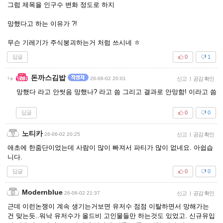
그럼 제목을 인구수 변화 정도로 하지
망했다고 하는 이유가 ?!
무슨 기레기가 주식붕괴하는거 처럼 쓰시네 ㅎ
답글
0
1
돈까스김밥
26-06-02 20:01
신고
|
공감 확인
망했다 라고 안썻음 망했나? 라고 씀 그리고 결과로 안망함! 이라고 씀
답글
0
0
노티카
26-06-02 20:25
신고
|
공감 확인
애초에 한줌단이었는데 사람이 많이 빠져서 파티가 많이 없네요. 아쉽습
니다.
답글
0
0
Modernblue
26-06-02 21:37
신고
|
공감 확인
근데 이런논쟁이 계속 생기는거보면 유저수 점점 이탈하면서 망해가는
건 맞는듯..워낙 유저수가 올드비 고인물들만 하는것도 있었고. 신규유입