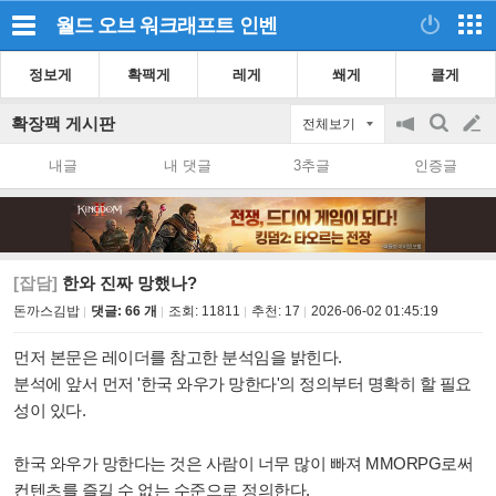
월드 오브 워크래프트
인벤
정보게
확팩게
레게
쐐게
클게
확장팩 게시판
전체보기
공
검
글
지
색
내글
내 댓글
3추글
인증글
on/off
쓰
기
[잡담]
한와 진짜 망했나?
돈까스김밥
댓글: 66 개
조회:
11811
추천:
17
2026-06-02 01:45:19
먼저 본문은
레이더를 참고한 분석임을 밝힌다.
분석에 앞서 먼저 '한국 와우가 망한다'의 정의부터 명확히 할 필요
성이 있다.
한국 와우가 망한다는 것은 사람이 너무 많이 빠져 MMORPG로써
컨텐츠를 즐길 수 없는 수준으로 정의한다.