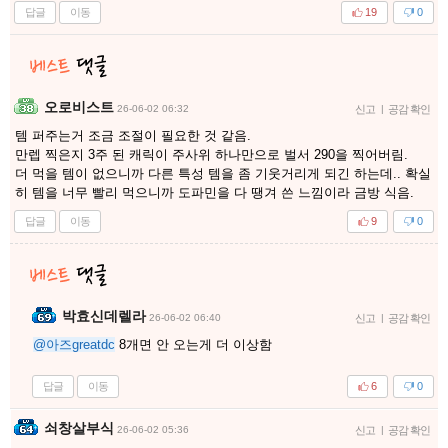
답글
이동
19
0
오로비스트
26-06-02 06:32
신고
|
공감 확인
템 퍼주는거 조금 조절이 필요한 것 같음.
만렙 찍은지 3주 된 캐릭이 주사위 하나만으로 벌서 290을 찍어버림.
더 먹을 템이 없으니까 다른 특성 템을 좀 기웃거리게 되긴 하는데.. 확실
히 템을 너무 빨리 먹으니까 도파민을 다 땡겨 쓴 느낌이라 금방 식음.
답글
이동
9
0
박효신데렐라
26-06-02 06:40
신고
|
공감 확인
@아즈greatdc
8개면 안 오는게 더 이상함
답글
이동
6
0
쇠창살부식
26-06-02 05:36
신고
|
공감 확인