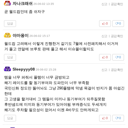
자나크래쉬
26-06-02 13:35
신고
|
공감 확인
곧 월드컵인데 좀 쉬자구
답글
0
0
야아옹이
26-06-02 15:17
신고
|
공감 확인
월드컵 고려해서 이렇게 진행한거 같기도 7월에 사전패치해서 이거저
거 풀고 연말에 브루토 판매 풀고 해서 이슈몰이할지도
답글
0
0
Sleepyyy08
26-06-02 15:28
신고
|
공감 확인
템을 너무 퍼줘서 풀템이 너무 금방되고
쐐기 레이드를 할 동기부여와 도파민이 너무 부족함
국민신화 정도만 뚫어놔도 그냥 290풀템에 막넴 목걸이 반지가 쫌 아쉽긴
한데
그 고생을 할거대비 그 템들이 미끼나 동기부여가 되주질못함
후반넴드에 미끼와 동기부여가 있어야됨 부캐증식도 두세개지
쐐기도 주차할 필요성이 없어서 이젠 4바꾸도 안하게되고
답글
0
0