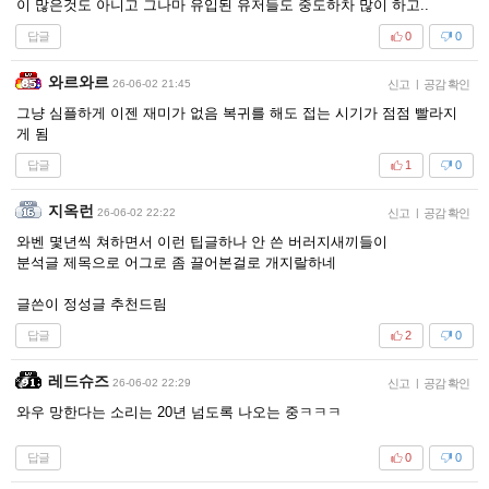
이 많은것도 아니고 그나마 유입된 유저들도 중도하차 많이 하고..
답글
0
0
와르와르
26-06-02 21:45
신고
|
공감 확인
그냥 심플하게 이젠 재미가 없음 복귀를 해도 접는 시기가 점점 빨라지
게 됨
답글
1
0
지옥런
26-06-02 22:22
신고
|
공감 확인
와벤 몇년씩 쳐하면서 이런 팁글하나 안 쓴 버러지새끼들이
분석글 제목으로 어그로 좀 끌어본걸로 개지랄하네
글쓴이 정성글 추천드림
답글
2
0
레드슈즈
26-06-02 22:29
신고
|
공감 확인
와우 망한다는 소리는 20년 넘도록 나오는 중ㅋㅋㅋ
답글
0
0