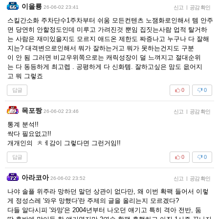
이을룡
26-06-02 23:41
신고
|
공감 확인
스킬간소화 주차단수1주차부터 쉬움 모든컨텐츠 노잼화로인해서 템 안주
면 당연히 안할정도인데 미루고 가려진것 뿐임 집짓는사람 업적 탈거하
는 사람은 재미있을지도 모르지 애드온 제한도 짜증나고 누구나 다 잘해
지는? 대격변으로인해서 뭐가 잘하는거고 뭐가 못하는건지도 구분
이 안 됨 그러면 비교우위쪽으로는 캐릭성장이 덜 느껴지고 절대순위
는 다 동등하게 최고렙 . 공평하게 다 신화템. 잘하고싶은 맘도 읎어지
고 뭐 그렇죠
답글
0
0
목포짱
26-06-02 23:46
신고
|
공감 확인
통계 분석!!
싹다 필요없고!!
개개인의 ㅊㅔ감이 그렇다면 그런거임!!
답글
0
0
아라코아
26-06-02 23:52
신고
|
공감 확인
나야 솔플 위주라 망하던 말던 상관이 없다만, 왜 이번 확팩 들어서 이렇
게 정성스레 '와우 망했다'란 주제의 글을 올리는지 모르겠다?
다들 알다시피 '와망'은 2004년부터 나오던 얘기고 특히 격아 전반, 둠