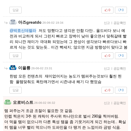
답글
0
0
아즈greatdc
26-06-02 19:34
신고
|
공감 확인
@박효신데렐라
저도 망했다고 생각은 안함 다만.. 올드비다 보니 예
전과 비교하게 되서 그런지 빠르고 장벽이 낮아 좋으면서 맞춰갈떄 빨
리 되니깐 재미가 극대화 되었는데 그 완성이 생각보다 빠르다보니 빠
르게 식는 것도 맞는듯.. 이건 빡세지; 않으면 지금 방향성이 맞다고 봄
답글
0
0
이을룡
26-06-02 23:31
신고
|
공감 확인
한밤 모든 컨텐츠의 재미없어지는 농도가 템퍼주는것보다 훨씬 찐
함 풀템맞춰도 폭탄깨가면서 시즌내내 쐐기 다 했었슴
답글
0
0
오로비스트
26-06-02 06:32
신고
|
공감 확인
템 퍼주는거 조금 조절이 필요한 것 같음.
만렙 찍은지 3주 된 캐릭이 주사위 하나만으로 벌서 290을 찍어버림.
더 먹을 템이 없으니까 다른 특성 템을 좀 기웃거리게 되긴 하는데.. 확실
히 템을 너무 빨리 먹으니까 도파민을 다 땡겨 쓴 느낌이라 금방 식음.