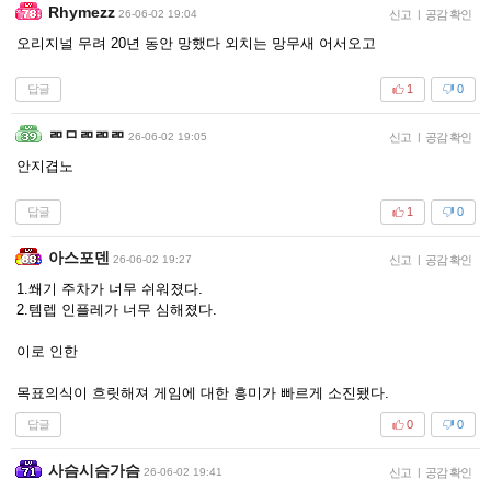
Rhymezz
26-06-02 19:04
신고
|
공감 확인
오리지널 무려 20년 동안 망했다 외치는 망무새 어서오고
답글
1
0
ㄻㅁㄻㄻㄻ
26-06-02 19:05
신고
|
공감 확인
안지겹노
답글
1
0
아스포덴
26-06-02 19:27
신고
|
공감 확인
1.쐐기 주차가 너무 쉬워졌다.
2.템렙 인플레가 너무 심해졌다.
이로 인한
목표의식이 흐릿해져 게임에 대한 흥미가 빠르게 소진됐다.
답글
0
0
사슴시슴가슴
26-06-02 19:41
신고
|
공감 확인