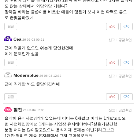
땅 후반에 많이들 한 얘기였지만 2연속 확팩 흥행하고 아직 1시즌 끝나지
도 않는 상태에서 와망와망 거린다?
망하길 바라는 글쓴이를 비롯한 애들이 많은거 보니 이번 확팩도 흥으
로 끝맺음하겠네.
답글
0
0
Cea
26-06-03 00:21
신고
|
공감 확인
근데 먹을게 없으면 쉬는게 당연한건데
이게 문제인가 싶음
답글
0
0
Modernblue
26-06-03 12:32
신고
|
공감 확인
근데 직게만 봐도 좆망이긴하네
답글
0
0
햄친
26-06-04 05:51
신고
|
공감 확인
솔직히 음식사업장4개 열었는데 어디는 8개팔고 어디는 1개팔고있으
면 사업체입장에선 1개파는 사업장 유지해야하나?싶을거같긴함
분명 어디는 많이팔고있으니 음식자체 문제는 아닌거라고보고
1개만 팔려도 계속 유지해줘서 그저 고마울뿐ㅋㅋ