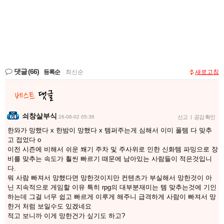
댓글
(66)
등록순
|
최신순
새로고침
쇠창살부식
26-06-02 05:36
신고
|
공감 확인
한와가 망했다 x 한밤이 망했다 x 템퍼주는게 심해서 이미 풀템 다 맞추
고 접었다 o
이전 시즌에 비해서 쉬운 쐐기 주차 및 주사위로 인한 신화템 파밍으로 장
비를 맞추는 속도가 훨씬 빠르기 때문에 남아있는 사람들이 적은것입니
다.
뭐 사람 빠져서 망했다면 망한것이지만 컨텐츠가 부실해서 망한것이 아
닌 지속적으로 게임할 이유 특히 rpg의 대부분재미는 템 맞추는것에 기인
하는데 그걸 너무 쉽고 빠르게 이루게 해주니 급격하게 사람이 빠져서 망
한거 처럼 보일수도 있겠네요
적고 보니까 이게 망한건가 싶기도 하고?