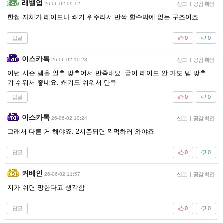
래밸업
26-06-02 09:12
신고
|
공감 확인
한썹 자체가 레이드나 쐐기 위주라서 반짝 할수밖에 없는 구조이죠
답글
0
0
이스카톡
26-06-02 10:23
신고
|
공감 확인
이번 시즌 템을 얼추 맞추어서 만족해요. 굳이 레이드 안 가도 템 맞추
기 쉬워서 좋네요. 쐐기도 쉬워서 만족
답글
0
0
이스카톡
26-06-02 10:24
신고
|
공감 확인
그래서 다른 거 해야죠. 2시즌되면 찍먹하러 와야죠
답글
0
0
커베인
26-06-02 11:57
신고
|
공감 확인
지가 쉬면 망한다고 생각함
답글
0
0