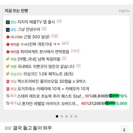
지금 뜨는 인벤
더보기+
[3]
치지직 애플TV 앱 출시
정보
[2]
그냥 안녕수야
클립
[12]
근뎀 300 달성!
리니지M
[47]
ㅇㅂ)진짜 개웃기네 ㅋㅋ
메이플
[131]
파리바게트 본사에서 연락왔음
메이플
[1]
[여행_국내] 남해 독일마을
여행
[1]
국내에도 이쁜곳이 많은것 같습니다
여행
리싱크드 1.06 패치노트 (8/5)
리싱크드
엑스트라버진 올리브오일 30캡슐 x 8박스
핫딜
요거프레소 카페라떼 10개 + 카페모카 10개
핫딜
스테퍼 레트로 초능력 추리 퀘스트 Staffer Retro A Supernatural Mystery Quest
10%
28,800원
10%
특가
나 혼자만 레벨업 어라이즈 오버드라이브 디럭스 에디션 Solo Leveling Arise Overdrive Deluxe Edition
40%
31,200원
3,000
특가
결국 돌고 돌아 와우
잡담
2