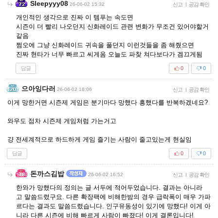
Sleepyyy08
26-06-02 15:32
신고
|
공감 확인
개인적인 생각으로 진짜 이 템푸는 속도면
시즌이 더 빨리 나오던지 신화레이드 관련 변화가 무조건 있어야할거
같음
쩜오에 그냥 신화레이드 귀속을 풀던지 이런것들을 좀 해줬으면
진짜 현타가 너무 빠르고 씨게옴 오늘도 파찾 쳐다보다가 겜끄게됨
답글
0
0
으아잉다러
26-06-02 16:06
신고
|
공감 확인
이게 망한거면 시즌제 게임은 분기마다 망했다 흥했다를 반복하겠네요?
와우도 점차 시즌제 게임처럼 가는거고
걍 전세계적으로 하드하게 게임 즐기는 사람이 줄고있는게 현실임
답글
0
0
돈까스김밥
26-06-02 16:52
신고
|
공감 확인
한와가 망했다의 정의는 글 서두에 적어두었습니다. 결과는 아니라
고 말씀드렸구요. 다른 확장팩에 비해한밤의 경우 급락폭이 매우 가파
르다는 결과도 말씀드렸습니다. 인구유동성이 있기에 망했다! 이게 아
니라 다른 시즌에 비해 빠르게 사람이 빠졌다! 이게 결론입니다!