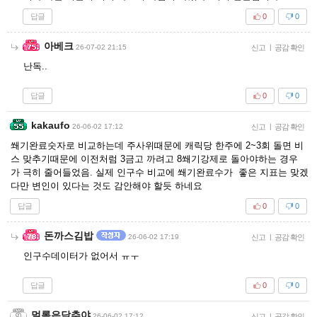
답글
0
0
아베크
26-07-02 21:15
신고
|
공감 확인
난독..
답글
0
0
kakaufo
26-06-02 17:12
신고
|
공감 확인
쐐기완료숫자로 비교하는데 주사위때문에 캐릭당 한주에 2~3회 돌면 비
스 맞추기때문에 이전처럼 3금고 까려고 8쐐기강제로 돌아야하는 경우
가 극히 줄어들었음. 실제 인구수 비교에 쐐기완료수가 좋은 지표는 맞겠
다만 변인이 있다는 것도 감안해야 할듯 하네요
답글
0
0
돈까스김밥
26-06-02 17:19
신고
|
공감 확인
인구수데이터가 없어서 ㅠㅜ
답글
0
0
멀록은닥추야
26-06-02 17:12
신고
|
공감 확인