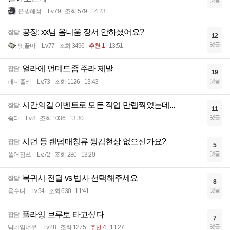
은빛혜성
Lv.79
조회 579
14:23
공장: xx님 옴니움 장서 안하셨어요?
잡담
12
댓글
맛꿀마
Lv.77
조회 3496
추천 1
13:51
얼라에 언데드좀 주라 제발
잡담
19
댓글
페니졸리
Lv.73
조회 1126
13:43
시간의길 이벤트로 모든 직업 만렙찍었는데...
잡담
11
댓글
좀티
Lv.8
조회 1036
13:30
시던 등 랜덤매칭류 튕김현상 없으신가요?
잡담
5
댓글
쓸어짐쓰
Lv.72
조회 280
13:20
복귀시 전딜 vs 법사 선택해주세요
잡담
8
댓글
용수디
Lv.54
조회 630
11:41
플라잉 브루토 타고싶다
잡담
7
댓글
닉네임너무
Lv.28
조회 1275
추천 4
11:27