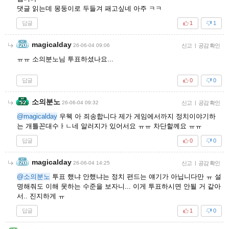
댓글 읽는데 몽둥이로 두들겨 패고싶네 아주 ㅋㅋ
답글
1
1
magicalday
26-06-04 09:06
신고
|
공감 확인
ㅠㅠ 소의분노님 투표하셨나요...
답글
0
0
소의분노
26-06-04 09:32
신고
|
공감 확인
@magicalday
우웩 아 죄송합니다 제가 게임에서까지 정치이야기하
는 개틀꼰대수ㅏㄴ네 알러지가 있어서요 ㅠㅠ 차단할께요 ㅠㅠ
답글
0
0
magicalday
26-06-04 14:25
신고
|
공감 확인
@소의분노
투표 했냐 안했냐는 정치 편드는 얘기가 아닙니다만 ㅠ 설
명해줘도 이해 못하는 수준을 보자니... 이게 투표하시면 안될 거 같아
서.. 진지하게 ㅠ
답글
1
0