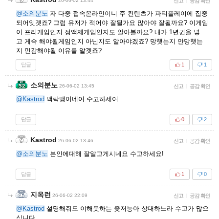
26-06-02 13:44
신고
|
공감 확인
@소의분노
자 다중 접속온라인이니 주 컨텐츠가 파티플레이에 집중
되어잇겟죠? 그럼 유저가 적어야 잘될가요 많아야 잘될까요? 이게임
이 프리게임인지 정액제게임인지도 알아볼까요? 내가 1년권을 넣
고 게속 해야될게임인지 아닌지도 알아야겠죠? 망햇는지 안망햇는
지 민감해야될 이유를 알겟죠?
답글
1
1
소의분노
26-06-02 13:45
신고
|
공감 확인
@Kastrod
맥락맹이네여 수고하세여
답글
0
2
Kastrod
26-06-02 13:46
신고
|
공감 확인
@소의분노
본인에대해 잘알고게시네요 수고하세요!
답글
1
0
지옥런
26-06-02 22:09
신고
|
공감 확인
@Kastrod
설명해줘도 이해못하는 좆저능아 상대하느라 수고가 많으
십니다