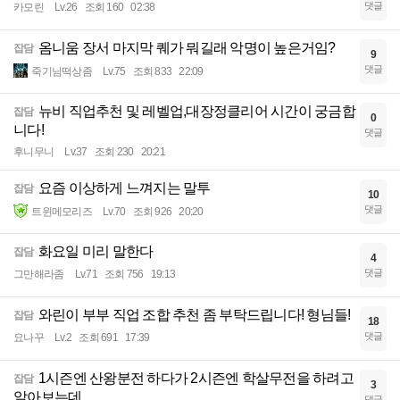
댓글
카모린
Lv.26
조회 160
02:38
옴니움 장서 마지막 퀘가 뭐길래 악명이 높은거임?
잡담
9
댓글
죽기님떡상좀
Lv.75
조회 833
22:09
뉴비 직업추천 및 레벨업,대장정클리어 시간이 궁금합
잡담
0
니다!
댓글
후니무니
Lv.37
조회 230
20:21
요즘 이상하게 느껴지는 말투
잡담
10
댓글
트윈메모리즈
Lv.70
조회 926
20:20
화요일 미리 말한다
잡담
4
댓글
그만해라좀
Lv.71
조회 756
19:13
와린이 부부 직업 조합 추천 좀 부탁드립니다! 형님들!
잡담
18
댓글
요나꾸
Lv.2
조회 691
17:39
1시즌엔 산왕분전 하다가 2시즌엔 학살무전을 하려고
잡담
3
알아보는데
댓글