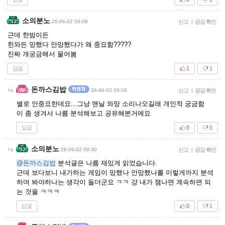
소의분노
26-06-02 09:06
신고
|
공감 확인
근데 한밤이든
힌와든 망했다 안망했다가 왜 중요함?????
진짜 개궁금해서 물어봄
답글
1
1
돈까스김밥
26-06-02 09:09
신고
|
공감 확인
별로 안중요한데요...그냥 맨날 와망 소리나오길래 개인적 궁금함
이 좀 생겨서 나름 분석해보고 공유해본거에요
답글
0
0
소의분노
26-06-02 09:30
신고
|
공감 확인
@돈까스김밥
분석글은 나름 재밌게 읽었습니다.
근데 보다보니 내가하는 게임이 망했나 안망했나를 이렇게까지 분석
하며 봐야하나는 생각이 들더군요 ㅋㅋ 걍 내가 잼나면 계속하면 되
는 것을 ㅋㅋㅋ
답글
0
1