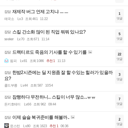
재제작 버그 언제 고치냐 ㅡㅡ
잡담
1
댓글
애국소
Lv.3
조회 461
11:22
스킬 간소화 많이 된 직업 뭐뭐 있나요?
잡담
5
댓글
seeker
Lv.70
조회 671
11:14
드렉티르도 죽음의 기사를 할 수 있기를
잡담
22
댓글
핌피
Lv.81
조회 1086
추천 1
11:13
한밤2시즌에는 딜 지원좀 잘 할 수있는 힐러가 있을까
잡담
3
요?
댓글
콜드부릉
Lv.44
조회 587
10:54
잠행하다 무전하니... 스킬이 너무 많소...ㅠㅠ
잡담
7
댓글
돈키호테이
Lv.66
조회 962
09:44
이제 슬슬 복귀준비를 해볼까..
잡담
2
댓글
윈스턴
Lv.80
조회 1623
추천 1
06:36