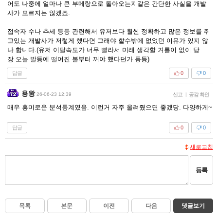
어도 나중에 얼마나 큰 부메랑으로 돌아오는지같은 간단한 사실을 개발
사가 모르지는 않겠죠.
접속자 수나 추세 등등 관련해서 유저보다 훨씬 정확하고 많은 정보를 쥐
고있는 개발사가 저렇게 했다면 그래야 할수밖에 없었던 이유가 있지 않
나 합니다.(유저 이탈속도가 너무 빨라서 미래 생각할 겨를이 없이 당
장 오늘 발등에 떨어진 불부터 꺼야 했다던가 등등)
답글
0
0
용왕
26-06-23 12:39
신고
|
공감 확인
매우 흥미로운 분석통계였음. 이런거 자주 올려줬으면 좋겠당. 다양하게~
답글
0
0
새로고침
등록
목록
본문
이전
다음
댓글보기