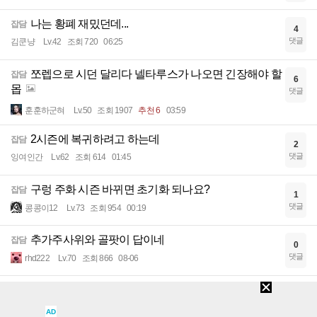
나는 황폐 재밌던데...
잡담
4
댓글
김쿤냥
Lv.42
조회 720
06:25
쪼렙으로 시던 달리다 넬타루스가 나오면 긴장해야 할
잡담
6
몹
댓글
훈훈하군혀
Lv.50
조회 1907
추천 6
03:59
2시즌에 복귀하려고 하는데
잡담
2
댓글
잉여인간
Lv.62
조회 614
01:45
구렁 주화 시즌 바뀌면 초기화 되나요?
잡담
1
댓글
콩콩이12
Lv.73
조회 954
00:19
추가주사위와 골팟이 답이네
잡담
0
댓글
rhd222
Lv.70
조회 866
08-06
와우 설정 캐릭터별로 따로 노는데 통일시키는법 있나
잡담
3
요
댓글
AD