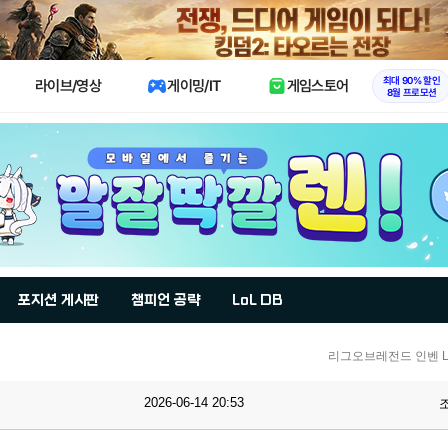
X
최대 90% 할인
라이브/영상
게이밍/IT
게임스토어
8월 프로모션
포지션 게시판
챔피언 공략
LoL DB
리그오브레전드 인벤 Lo
2026-06-14 20:53