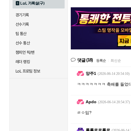
LoL 기록실(구)
경기기록
선수기록
팀 통산
선수 통산
챔피언 픽/밴
(18)
댓글
등록순
|
최신순
레더 랭킹
LoL 프로팀 정보
양주1
(2026-06-14 20:54:10)
ㅋㅋㅋㅋㅋㅋㅋ 축배를 들었다
Apdo
(2026-06-14 20:54:37)
ㄹㅇ임?
롤롤로로롤로
(2026-06-14 