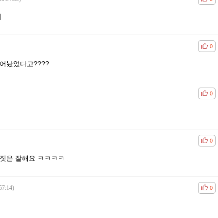
네
공감
비공
0
어놨었다고????
공감
비공
0
공감
비공
0
 짓은 잘해요 ㅋㅋㅋㅋ
57:14)
공감
비공
0