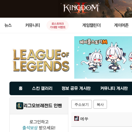
로스트아크
뉴스
커뮤니티
게임캘린더
게이머존
기대평 이벤트
홈
스킨 갤러리
정보 공유 게시판
커뮤니티 게시판
주소보기
복사
리그오브레전드 인벤
에쑤
로그인하고
출석보상
받으세요!