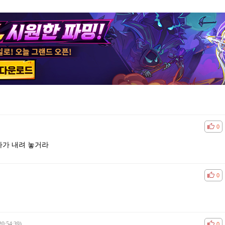
공감
비공
0
가 내려 놓거라
공감
비공
0
20:54:39)
공감
비공
0