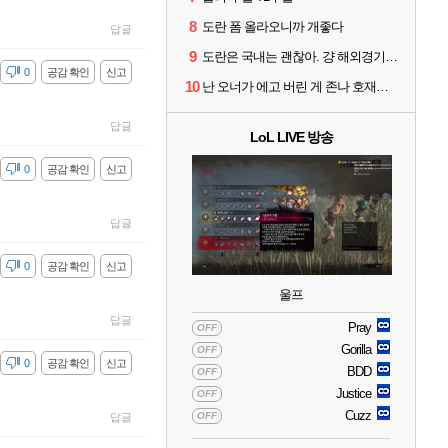
8
도란 폼 올라오니까 개좋다
답글
9
도란은 국내는 괜찮아. 걍 해외경기가 개 쓰레기라 그래
감
0
공감 확인
신고
10
난 오너가 에고 버린 게 존나 호재라고 봄
답글
LoL LIVE 방송
감
0
공감 확인
신고
답글
감
0
공감 확인
신고
울프
답글
Pray
OFF
Gorilla
OFF
감
0
공감 확인
신고
BDD
OFF
Justice
OFF
Cuzz
OFF
답글