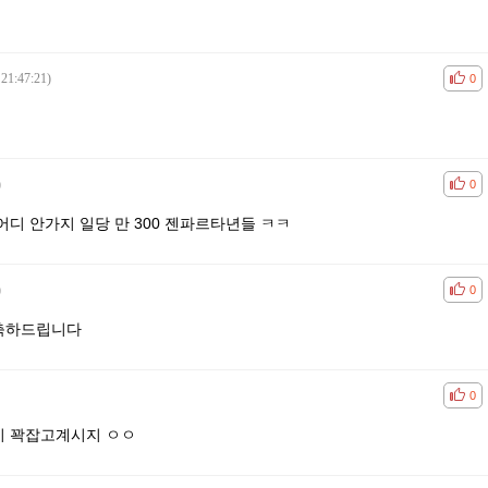
 21:47:21)
공감
비공
0
)
공감
비공
0
디 안가지 일당 만 300 젠파르타년들 ㅋㅋ
)
공감
비공
0
 축하드립니다
공감
비공
0
이 꽉잡고계시지 ㅇㅇ