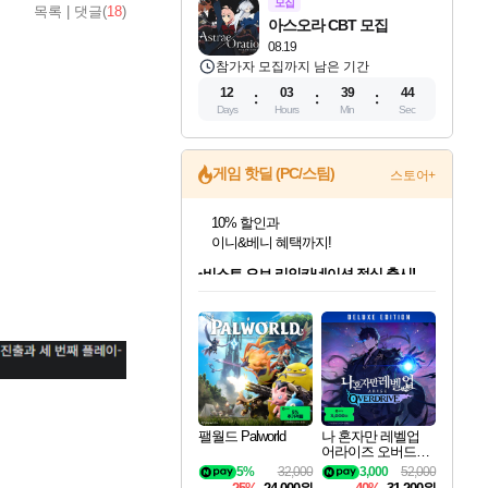
모집
목록
|
댓글(
18
)
아스오라 CBT 모집
08.19
참가자 모집까지 남은 기간
12
03
39
43
Days
Hours
Min
Sec
게임 핫딜 (PC/스팀)
스토어+
비스트 오브 리인카네이션 정식 출시!
게임프릭 신작 IP
네이버 혜택가와 함께 예약하세요!
인벤게임즈 8월 특별 할인!
드래곤소드: 어웨이크닝 입점!
문명 7 특별 할인!
귀무자: 검의 길 예약 판매 중!
커세어 코브 출시 기념 할인!
더 렐릭 퍼스트 가디언 정식 출시
베데스다 40주년 기념 할인 중!
마블 투혼 파이팅 소울즈 예약 판매 중!
캡콤 프렌차이즈 할인 진행 중!
캡콤 일부 상품 상시 할인
스타워즈 은하계 레이서
로블록스 기프트 카드 공식 입점
인기 퍼블리셔 모음!
스팀으로 만나는 드래곤소드!
조선&고려 DLC 출시 예정
10% 할인과
해적'섬'을 발전시키자!
설화x하드코어 액션!
베데스다의 명작들을
마블 히어로 총 출동&화려한 격투!
몬헌, 바하 등 인기 IP를
몬헌 와일즈 & 드래곤즈 도그마2
인벤게임즈에서 10% 추가 적립
Robux를 가장 안전하고
최대 90% 할인가를 만나보세요!
네이버혜택과 함께 만나보세요!
50%할인&추가 적립까지!
이니&베니 혜택까지!
할인&네이버혜택으로 만나보세요!
네이버페이 혜택과 만나보세요!
40주년 프로모션으로 만나보세요!
네이버 포인트 혜택까지!
할인가에 만나보세요!
일부 에디션 상시 할인!
혜택으로 예약 판매 중
편안하게 충전하세요
팰월드 Palworld
나 혼자만 레벨업
어라이즈 오버드라
이브 디럭스 에디션
5%
32,000
3,000
52,000
Solo Leveling Arise