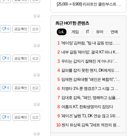
[25,000 -> 8,900] 리피트인 클린부스트 주방세제 1L x 2개
답글
최근 HOT한 콘텐츠
감
0
공감 확인
신고
LoL
게임
IT
유머
연예
1
'에이밍' 김하람, "팀 내 갈등 반성... 끝까지 뛰고 싶었다"
답글
2
내부 갈등 '에이밍', 결국 KT 떠나 KRX로...'지우'와 트레이드
감
0
공감 확인
신고
3
우리는 갑자기 잘해진 게 아니다 '씨맥' 김대호 감독의 자신감
4
갈피를 잡지 못한 젠지, DK에게도 0:2 패배
답글
5
임재현 감독대행 "패인은 복합적", '도란' "팀에 과부하 왔다"
감
0
공감 확인
신고
6
치명타 1% 룬 챙겼죠? 그 시절 그 감성 '롤 클래식' 30일 출시
7
김대호 감독, "패인, 명쾌하고 심플...다시 힘낼 수 있어"
답글
8
여름의 KT, 한화생명까지 잡았다
9
'페이즈' 날뛴 T1, DK 연승 끊고 1위 지켜
감
0
공감 확인
신고
10
젠지 유상욱 감독 "2세트 역전의 원인...너무 급했다"
답글