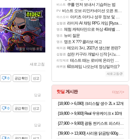
쿠를 먼저 보내서 기습하는 법
비스트
비스트 오브 리인카네이션 오픈 트레일러
PV
아키츠 아키나 성우 정보 및 주요 필모
아스오라
라이자 AI 채팅 RPG 게임 [RyzaChat: AI] 공개
섭컬겜
체험 캐릭터만으로 허상 40레벨 하이와티아 5분 컷!｜에이메스·린네·모니에 명함
명조
뉴비 질문
명조
명조 X ??? 콜라보 예고
명조
메모리 3사, 2027년 생산분 완판?
해외겜
섬란 카구라 개발사 신작 [시노비 넥서스] 연내 출시 예정
섭컬겜
테스트 때는 로비에 온라인 기능이 있는데
리밋제로
새로고침
60프레임 나오는데 정상일까요?
레퀴엠
새로고침
감
0
공감 확인
신고
핫딜
게시판
더보기+
답글
[18,900 -> 6,090] 크리스탈 생수 2L x 12개
감
0
공감 확인
신고
[19,800 -> 9,900] Real 우유케이크 x 10개
[27,900 -> 9,900] 광동 썬키스트 피스타치오 언스위트 190ml x 24개
답글
[39,900 -> 13,900] 사리원 닭곰탕 600g x 4팩
감
0
공감 확인
신고