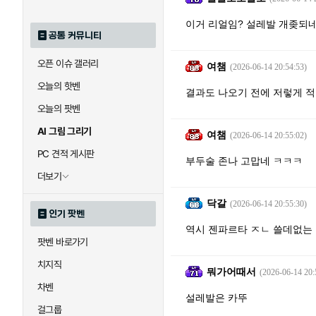
이거 리얼임? 설레발 개좆되
공통 커뮤니티
오픈 이슈 갤러리
여챔
(2026-06-14 20:54:53)
오늘의 핫벤
결과도 나오기 전에 저렇게 적
오늘의 팟벤
AI 그림 그리기
여챔
(2026-06-14 20:55:02)
PC 견적 게시판
부두술 존나 고맙네 ㅋㅋㅋ
더보기
닥갈
(2026-06-14 20:55:30)
인기 팟벤
역시 젠파르타 ㅈㄴ 쓸데없는
팟벤 바로가기
치지직
뭐가어때서
(2026-06-14 20:
차벤
설레발은 카뚜
걸그룹