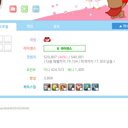
랭킹
칭호
프로필
레벨
라이센스
경험치
520,897
(46%)
/ 540,001
( 다음 레벨까지 19,104 / 마격까지 17,303 남음 )
포인트
이니
424,523
베니
1,400
명성
3,809
획득스킬
9
5
5
2
5
5
5
oard/lol/4625/4226545