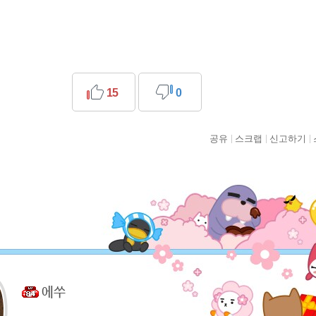
15
0
공유
스크랩
신고하기
에쑤