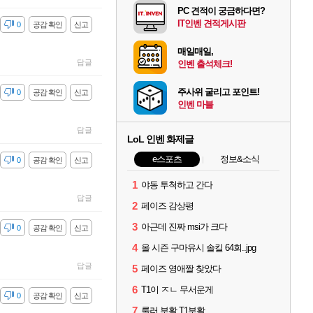
PC 견적이 궁금하다면?
IT인벤 견적게시판
감
0
공감 확인
신고
매일매일,
답글
인벤 출석체크!
주사위 굴리고 포인트!
감
0
공감 확인
신고
인벤 마블
답글
LoL 인벤 화제글
e스포츠
정보&소식
감
0
공감 확인
신고
1
야동 투척하고 간다
답글
2
페이즈 감상평
3
아근데 진짜 msi가 크다
감
0
공감 확인
신고
4
올 시즌 구마유시 솔킬 64회..jpg
답글
5
페이즈 영애짤 찾았다
6
T1이 ㅈㄴ 무서운게
감
0
공감 확인
신고
7
룰러 부활 T1부활