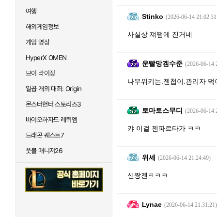
여행
Stinko
(2026-06-14 21:02:31
해외게임정보
사실상 쟤땜에 진거네
게임 영상
HyperX OMEN
운빨망겜수준
(2026-06-14 
브이 라이징
나무위키는.젠첩이.관리자 먹
일곱 개의 대죄: Origin
몬스터헌터 스토리즈3
토마토스무디
(2026-06-14 
바이오하자드 레퀴엠
캬 이걸 젠파르타가 ㅋㅋ
드래곤 퀘스트7
풋볼 매니저26
위셰
(2026-06-14 21:24:49)
신짱젠ㅋㅋㅋ
Lynae
(2026-06-14 21:31:21)