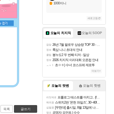
1000이니
새로고침
오늘의 치지직
오늘의 SOOP
26년 7월 팔로우 상승량 TOP 30 - 월간 치지직
잡담
룩삼 니니 초대석 안내
정보
봉누도2 두 번째 티저 - 일상
클립
2026 치지직 이리대회 오픈컵 안내
정보
초ㅇㅎ) 수녀 코스프레 제로투
ㅗㅜㅑ
더보기+
오늘의 팟벤
오늘의 핫벤
프롤로그 테스트를 마치고.. (feat. 리아)
리밋제로
스위치2판 ‘몬헌 와일즈’, 30~40fps 목표 추정
해외겜
[무한대] 출시일, 8월 13일에 나오나
섭컬겜
목록
글쓰기
공명자 모먼트 | 수수
명조