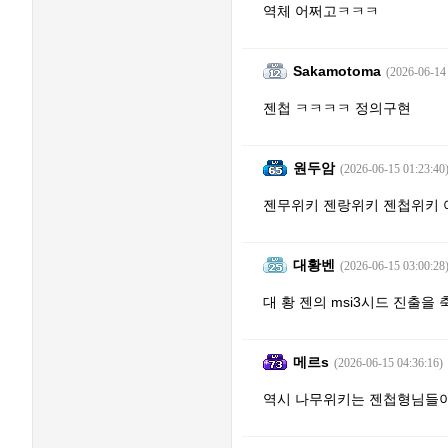
역체 어쩌고ㅋㅋㅋ
Sakamotoma
(2026-06-14
젠첩 ㅋㅋㅋㅋ 정의구현
원두암
(2026-06-15 01:23:40
젠무위키 젠랑위키 젠첩위키 어
대황벤
(2026-06-15 03:00:28
대 황 젠의 msi3시드 진출을
메르s
(2026-06-15 04:36:16)
역시 나무위키는 젠첩형님들