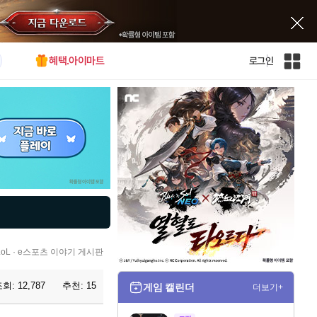
혜택.아이마트
로그인
인
벤
전
체
사
이
트
맵
L · e스포츠 이야기 게시판
조회:
12,787
추천:
15
게임 캘린더
더보기+