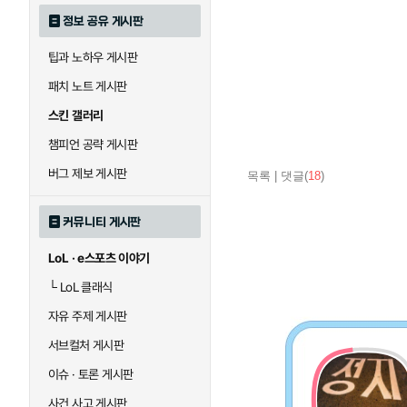
정보 공유 게시판
팁과 노하우 게시판
패치 노트 게시판
스킨 갤러리
챔피언 공략 게시판
버그 제보 게시판
목록
|
댓글(
18
)
커뮤니티 게시판
LoL · e스포츠 이야기
└
LoL 클래식
자유 주제 게시판
서브컬처 게시판
이슈 · 토론 게시판
사건 사고 게시판