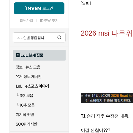
[일반]
로그인
회원가입
ID/PW 찾기
2026 msi 나무
LoL 화제 집중
정보 · 뉴스 모음
유저 정보 게시판
LoL · e스포츠 이야기
└
3추 모음
└
10추 모음
치지직 팟벤
T1 승리 직후 수정전 내용...
SOOP 게시판
이걸 젠첩이???