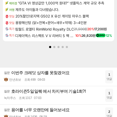
“GTA VI 영상값만 1,000억 원대?” 넷플릭스 계약 규모 추측
해외겜
제주도 아이들과 다녀왔습니다.
여행
20%할인!로지텍 G502 X 유선 게이밍 마우스 블랙
핫딜
용왕해신탕 (닭+전복+문어+새우+약재) 3~4인분
핫딜
림월드 로열티 RimWorld Royalty DLC
21,500원
20%
17,200원
특가
디제이맥스 리스펙트 V V 리버티 5 팩 DJMAX RESPECT V V Liberty 5 Pack DLC
10%
26,820원
12%
특가
이번주 크레딧 상자를 못찾겠어요
질문
1
댓글
만년초보
조회 499
08-03
호라이즌5 일일퀘 에서 차지부여 기술1회?!
질문
1
댓글
녹차주스
조회 1317
07-03
용어를 너무 오랜만에 들어보네요
질문
2
댓글
만년초보
조회 1636
06-29