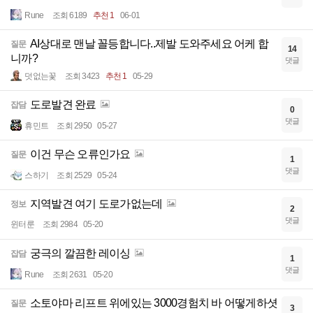
Rune
조회 6189
추천 1
06-01
AI상대로 맨날 꼴등합니다..제발 도와주세요 어케 합
질문
14
니까?
댓글
덧없는꽃
조회 3423
추천 1
05-29
도로발견 완료
잡담
0
댓글
휴민트
조회 2950
05-27
이건 무슨 오류인가요
질문
1
댓글
스하기
조회 2529
05-24
지역발견 여기 도로가없는데
정보
2
댓글
윈터룬
조회 2984
05-20
궁극의 깔끔한 레이싱
잡담
1
댓글
Rune
조회 2631
05-20
소토야마 리프트 위에있는 3000경험치 바 어떻게하셧
질문
3