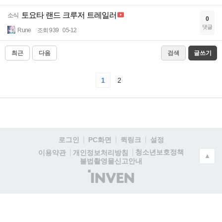
토요타 랜드 크루저 트레일러
소식
0
댓글
Rune
조회 939
05-12
최근
다음
검색
글쓰기
1
2
로그인
PC화면
퀵링크
설정
청소년보호정책
이용약관
개인정보처리방침
▲
불법촬영물신고안내
(주)
인
벤