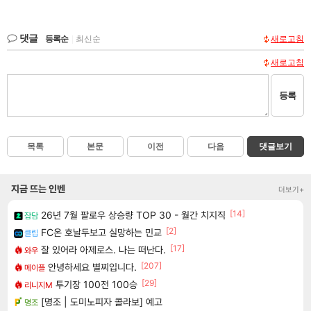
댓글
등록순
|
최신순
새로고침
새로고침
등록
목록
본문
이전
다음
댓글보기
지금 뜨는 인벤
더보기+
[14]
26년 7월 팔로우 상승량 TOP 30 - 월간 치지직
잡담
[2]
FC온 호날두보고 실망하는 민교
클립
[17]
잘 있어라 아제로스. 나는 떠난다.
와우
[207]
안녕하세요 별찌입니다.
메이플
[29]
투기장 100전 100승
리니지M
[명조 | 도미노피자 콜라보] 예고
명조