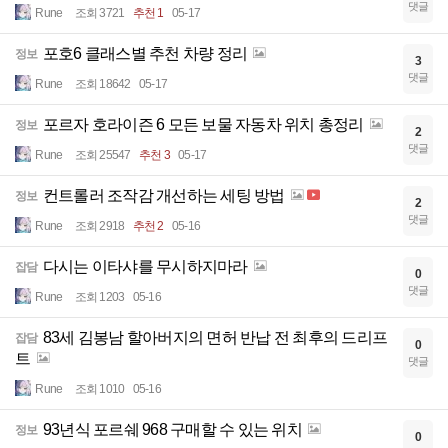
댓글
Rune
조회 3721
추천 1
05-17
포호6 클래스별 추천 차량 정리
정보
3
댓글
Rune
조회 18642
05-17
포르자 호라이즌 6 모든 보물 자동차 위치 총정리
정보
2
댓글
Rune
조회 25547
추천 3
05-17
컨트롤러 조작감 개선하는 세팅 방법
정보
2
댓글
Rune
조회 2918
추천 2
05-16
다시는 이타샤를 무시하지마라
잡담
0
댓글
Rune
조회 1203
05-16
83세 김봉남 할아버지의 면허 반납 전 최후의 드리프
잡담
0
트
댓글
Rune
조회 1010
05-16
93년식 포르쉐 968 구매할 수 있는 위치
정보
0