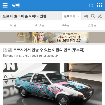
팟벤
포르자 호라이즌 6 파티 인벤
전체보기
공
검
글
지
색
내글
내 댓글
3추글
인증글
on/off
쓰
기
[잡담]
포르자에서 만날 수 있는 이환의 민트 (두부차)
Rune
조회:
9750
2026-05-15 20:51:34