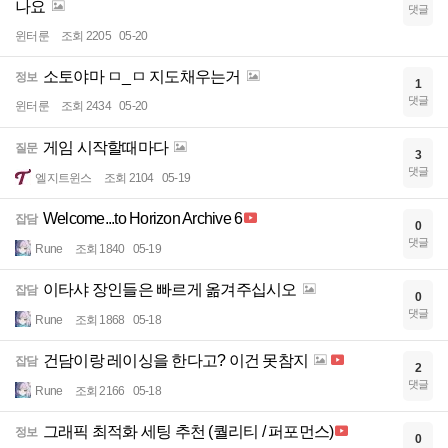
나요
댓글
윈터룬
조회 2205
05-20
소토야마 ㅁ_ㅁ 지도채우는거
정보
1
댓글
윈터룬
조회 2434
05-20
게임 시작할때마다
질문
3
댓글
엘지트윈스
조회 2104
05-19
Welcome...to Horizon Archive 6
잡담
0
댓글
Rune
조회 1840
05-19
이타샤 장인들은 빠르게 옮겨주십시오
잡담
0
댓글
Rune
조회 1868
05-18
건담이랑 레이싱을 한다고? 이건 못참지
잡담
2
댓글
Rune
조회 2166
05-18
그래픽 최적화 세팅 추천 (퀄리티 / 퍼포먼스)
정보
0