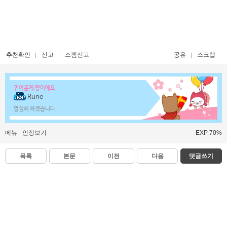
추천확인
신고
스팸신고
공유
스크랩
귀여운게 짱이에요
Rune
열심히 하겠습니다.
메뉴
인장보기
EXP 70%
목록
본문
이전
다음
댓글쓰기