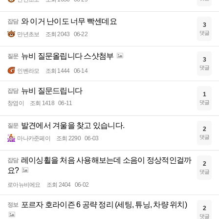
와 이거 난이도 너무 빡센데요
잡담
3
댓글
만년초보
조회 2043
06-22
뉴비 질문올립니다 스샷첨부
질문
3
댓글
인벤라모
조회 1444
06-14
뉴비 질문드립니다
잡담
1
댓글
창엽이
조회 1418
06-11
발견에서 겨울을 찾고 있습니다.
질문
2
댓글
마나카준페이
조회 2290
06-03
레이싱휠을 처음 사용해보는데 소음이 정상적인걸까
잡담
2
요?
댓글
로아뉴비에요
조회 2404
06-02
포르자 호라이즌 6 공략 정리 (세팅, 튜닝, 차량 위치)
정보
2
댓글