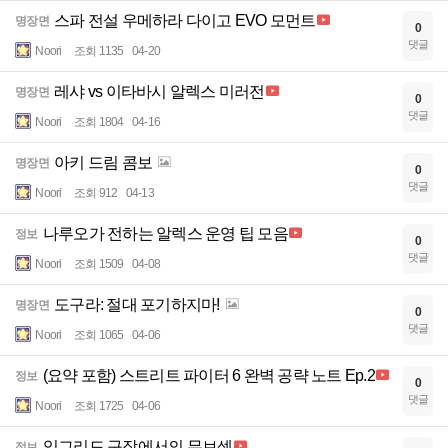
스파 전설 우메하라 다이고 EVO 모먼트
명장면
0
댓글
Noori
조회 1135
04-20
레샤 vs 이타바시 알렉스 미러전
명장면
0
댓글
Noori
조회 1804
04-16
아키 드림 콤보
명장면
0
댓글
Noori
조회 912
04-13
나루오가 전하는 알렉스 운영 팁 모음
정보
0
댓글
Noori
조회 1509
04-08
도구라: 절대 포기하지마!
명장면
0
댓글
Noori
조회 1065
04-06
(요약 포함) 스트리트 파이터 6 완벽 공략 노트 Ep.2
정보
0
댓글
Noori
조회 1725
04-06
잉그리드 구작에서의 무브셋
정보