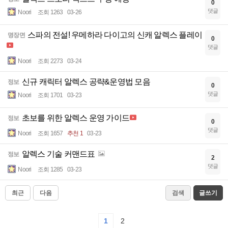
0
댓글
Noori
조회 1263
03-26
스파의 전설! 우메하라 다이고의 신캐 알렉스 플레이
명장면
0
댓글
Noori
조회 2273
03-24
신규 캐릭터 알렉스 공략&운영법 모음
정보
0
댓글
Noori
조회 1701
03-23
초보를 위한 알렉스 운영 가이드
정보
0
댓글
Noori
조회 1657
추천 1
03-23
알렉스 기술 커맨드표
정보
2
댓글
Noori
조회 1285
03-23
최근
다음
검색
글쓰기
1
2