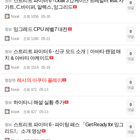
스트리트 파이터 6 - Outfit 3 쇼케이스 트레일러 feat. 사
정보
0
가트, C.바이퍼, 알렉스, 잉그리드
댓글
Noori
조회 1056
05-26
잉그레드 CPU 레벨7 대전
정보
0
댓글
Noori
조회 1240
05-21
스트리트 파이터 6 - 신규 모드 소개｜아바타 랜덤 매
정보
0
치 & 아바타 아케이드
댓글
Noori
조회 1514
05-19
레샤의 아쿠마 플레이
명장면
0
댓글
Noori
조회 872
05-13
하이타니 해설 실황 추가
정보
0
댓글
Noori
조회 827
05-13
스트리트 파이터 6 - 파이팅 패스 「Get Ready for 잉그
정보
0
리드!」 소개 영상
댓글