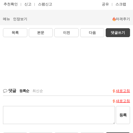
추천확인
신고
스팸신고
공유
스크랩
메뉴
인장보기
마격주기
목록
본문
이전
다음
댓글쓰기
댓글
등록순
|
최신순
새로고침
새로고침
등록