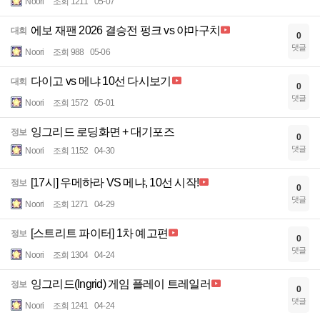
Noori
조회 1211
05-07
에보 재팬 2026 결승전 펑크 vs 야마구치
대회
0
댓글
Noori
조회 988
05-06
다이고 vs 메냐 10선 다시보기
대회
0
댓글
Noori
조회 1572
05-01
잉그리드 로딩화면 + 대기포즈
정보
0
댓글
Noori
조회 1152
04-30
[17시] 우메하라 VS 메냐, 10선 시작!
정보
0
댓글
Noori
조회 1271
04-29
[스트리트 파이터] 1차 예고편
정보
0
댓글
Noori
조회 1304
04-24
잉그리드(Ingrid) 게임 플레이 트레일러
정보
0
댓글
Noori
조회 1241
04-24