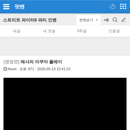
팟벤
스트리트 파이터6 파티 인벤
전체보기
공
검
글
지
색
내글
내 댓글
3추글
인증글
on/off
쓰
기
[명장면]
레샤의 아쿠마 플레이
Noori
조회:
871
2026-05-13 15:41:23