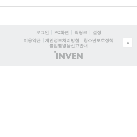
로그인
PC화면
퀵링크
설정
청소년보호정책
이용약관
개인정보처리방침
▲
불법촬영물신고안내
(주)
인
벤