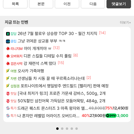
목록
본문
이전
다음
댓글보기
지금 뜨는 인벤
더보기+
[14]
26년 7월 팔로우 상승량 TOP 30 - 월간 치지직
잡담
그냥 귀여운 상교용 부부 ㅋㅋ
클립
[12]
야이 개개끼야 ㅠ
리니지M
[6]
디몬 스킬들 디테일 수치 풀림
오버워치
[15]
강 재련석 스펙 떴다
검은사막
오사카 가족여행
여행
[2]
선생님들 차 시동 끌 때 꾸르륵소리나는데
차벤
포트나이트에서 명일방주 엔드필드 [펠리카] 판매 예정
섭컬겜
[국내 최저가 링크] 프로즌 가문새 감바스, 500g, 2개
핫딜
50%할인 삼진어묵 가득담은 모둠어묵탕, 484g, 2개
핫딜
드래곤 퀘스트 몬스터즈 3 마족 왕자와 엘프의 여행 Dragon Quest Monsters The Dark Prince
49,800원
75%
12,450원
특가
나 혼자만 레벨업 어라이즈 오버드라이브 Solo Leveling Arise
40%
27,600원
3,000
특가