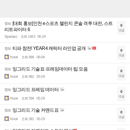
[대회 홍보]인천 e스포츠 챌린지 콘솔 격투 대전, 스트
정보
0
리트파이터 6
댓글
Sgaespo
조회 1483
06-24
티파 참전! YEAR4 캐릭터 라인업 공개
정보
0
댓글
Noori
조회 899
06-08
잉그리드 기술표·프레임데이터·팁 모음
정보
0
댓글
Noori
조회 881
05-29
잉그리드 프레임 데이터
정보
0
댓글
Noori
조회 594
05-29
잉그리드 기술 커맨드표
정보
0
댓글
Noori
조회 381
05-29