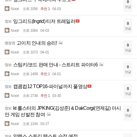
0
댓글
Noori
조회 1056
추천 1
04-03
잉그리드(Ingrid) 티저 트레일러
정보
0
댓글
Noori
조회 1064
04-03
고이치 인내의 승리!
명장면
0
댓글
Noori
조회 1073
04-01
스팀키/코드 판매 안내 - 스트리트 파이터6
정보
0
댓글
Noori
조회 1409
추천 1
04-01
캡콤컵12 TOP16-파이널까지 풀영상
정보
0
댓글
Noori
조회 2738
추천 1
03-30
kt 롤스터의 JPKING(김성준) & DakCorgi(연제길) 아시
정보
0
안 게임 선발전 참여
댓글
Noori
조회 1244
03-27
알렉스 스토리 텍스트 수정 예정
정보