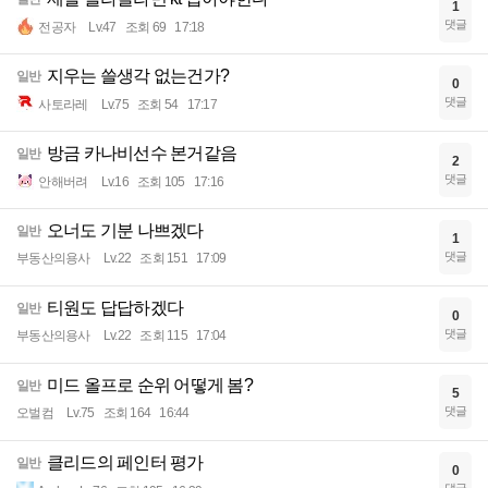
1
댓글
전공자
Lv.47
조회 69
17:18
지우는 쓸생각 없는건가?
일반
0
댓글
사토라레
Lv.75
조회 54
17:17
방금 카나비선수 본거같음
일반
2
댓글
안해버려
Lv.16
조회 105
17:16
오너도 기분 나쁘겠다
일반
1
댓글
부동산의용사
Lv.22
조회 151
17:09
티원도 답답하겠다
일반
0
댓글
부동산의용사
Lv.22
조회 115
17:04
미드 올프로 순위 어떻게 봄?
일반
5
댓글
오벌컴
Lv.75
조회 164
16:44
클리드의 페인터 평가
일반
0