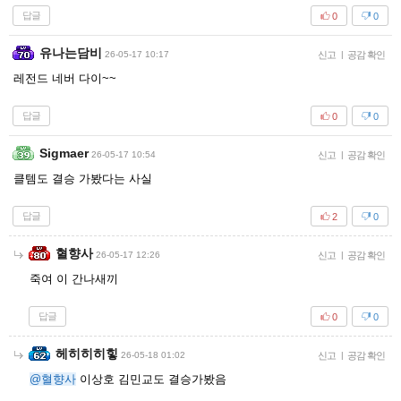
답글
0
0
유나는담비
26-05-17 10:17
신고
|
공감 확인
레전드 네버 다이~~
답글
0
0
Sigmaer
26-05-17 10:54
신고
|
공감 확인
클템도 결승 가봤다는 사실
답글
2
0
혈향사
26-05-17 12:26
신고
|
공감 확인
죽여 이 간나새끼
답글
0
0
헤히히히힣
26-05-18 01:02
신고
|
공감 확인
@혈향사
이상호 김민교도 결승가봤음