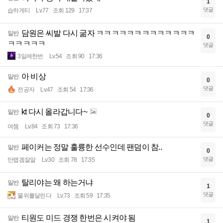
1
댓글
습하게티
Lv.77
조회 129
17:37
담원은 씨발 다시 굶자 ㅋㅋㅋㅋㅋㅋㅋㅋㅋㅋㅋㅋㅋ
일반
0
ㅋㅋㅋㅋㅋ
댓글
3일에한번
Lv.54
조회 90
17:36
아 비상
일반
0
댓글
전공자
Lv.47
조회 54
17:36
kt 다시 올라갑니다~
일반
0
댓글
여챔
Lv.84
조회 73
17:36
페이커는 정말 훌륭한 선수인데 팬덤이 참..
일반
0
댓글
만랩겜잘알
Lv.30
조회 78
17:35
탈리야는 왜 하는거냐
일반
1
댓글
물위를달린다
Lv.73
조회 59
17:35
티원도 미드 경쟁 한번은 시켜야 됨
일반
1