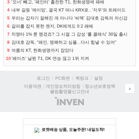
3
'오너' 빼고, '페인터' 출전한 T1, 한화생명에 패배
4
내부 갈등 '에이밍', 결국 KT 떠나 KRX로...'지우'와 트레이드
5
우리는 갑자기 잘해진 게 아니다 '씨맥' 김대호 감독의 자신감
6
갈피를 잡지 못한 젠지, DK에게도 0:2 패배
7
치명타 1% 룬 챙겼죠? 그 시절 그 감성 '롤 클래식' 30일 출시
8
김대호 감독, "패인, 명쾌하고 심플...다시 힘낼 수 있어"
9
여름의 KT, 한화생명까지 잡았다
10
'페이즈' 날뛴 T1, DK 연승 끊고 1위 지켜
로그인
PC화면
퀵링크
설정
청소년보호정책
이용약관
개인정보처리방침
▲
불법촬영물신고안내
(주)
인
벤