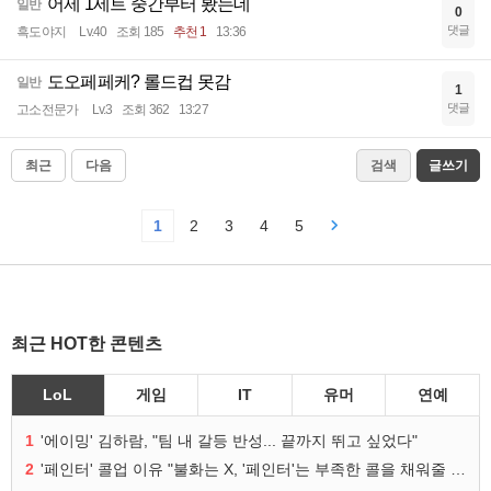
어제 1세트 중간부터 봤는데
일반
0
댓글
흑도야지
Lv.40
조회 185
추천 1
13:36
도오페페케? 롤드컵 못감
일반
1
댓글
고소전문가
Lv.3
조회 362
13:27
최근
다음
검색
글쓰기
1
2
3
4
5
최근 HOT한 콘텐츠
LoL
게임
IT
유머
연예
1
'에이밍' 김하람, "팀 내 갈등 반성... 끝까지 뛰고 싶었다"
2
'페인터' 콜업 이유 "불화는 X, '페인터'는 부족한 콜을 채워줄 선수"