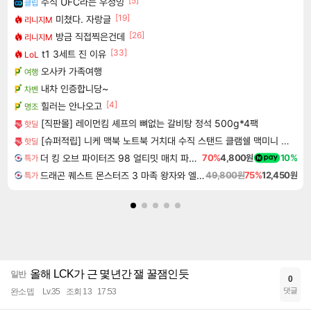
[5]
주식 UFC라는 우정잉
클립
[19]
미쳤다. 자랑글
리니지M
[26]
방금 직접찍은건데
리니지M
[33]
t1 3세트 진 이유
LoL
오사카 가족여행
여행
내차 인증합니당~
차벤
[4]
힐러는 안나오고
명조
[직판몰] 레이먼킴 셰프의 뼈없는 갈비탕 정석 500g*4팩
핫딜
[슈퍼적립] 니케 맥북 노트북 거치대 수직 스탠드 클램쉘 맥미니 꽂이 세로 알루미늄 1슬롯 The Vertical
핫딜
더 킹 오브 파이터즈 98 얼티밋 매치 파이널 에디션 THE KING OF FIGHTERS 98 ULTIMATE MATCH FINAL EDITION
70%
4,800원
10%
특가
드래곤 퀘스트 몬스터즈 3 마족 왕자와 엘프의 여행 Dragon Quest Monsters The Dark Prince
49,800원
75%
12,450원
특가
올해 LCK가 근 몇년간 잴 꿀잼인듯
일반
0
댓글
완소뎁
Lv.35
조회 13
17:53