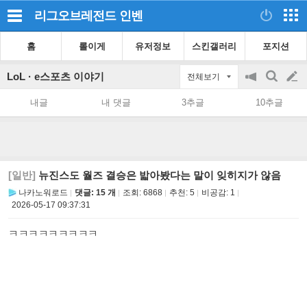
리그오브레전드
인벤
홈
롤이게
유저정보
스킨갤러리
포지션
LoL · e스포츠 이야기
전체보기
공
검
글
지
색
내글
내 댓글
3추글
10추글
on/off
쓰
기
[일반]
뉴진스도 월즈 결승은 밟아봤다는 말이 잊히지가 않음
나카노워로드
댓글: 15 개
조회:
6868
추천:
5
비공감:
1
2026-05-17 09:37:31
ㅋㅋㅋㅋㅋㅋㅋㅋㅋ