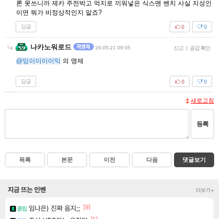
론 못쓰니까 제카 주전박고 억지로 끼워넣은 식스맨 벤치 사실 지성인
이면 뭐가 비정상적인지 알죠?
답글
0
0
나카노워로드
26-05-21 08:05
신고
|
공감 확인
@잉이이이이익
의 명제
답글
0
0
새로고침
등록
목록
본문
이전
다음
댓글보기
지금 뜨는 인벤
더보기+
[9]
임나은) 진짜 음지;;
클립