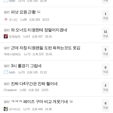
댓글
Apdo
Lv.76
조회 195
16:39
피넛 요원 근황
일반
1
댓글
조나딘
Lv.86
조회 283
16:33
와 오너도 티원한테 정떨어지겠네
일반
11
댓글
창원밀면
Lv.54
조회 437
16:16
근데 자칭 티원팬들 도란 욕하는것도 웃김
일반
5
댓글
엑페사랑해요
Lv.73
조회 220
15:41
3시 롤경기 그립네
일반
0
댓글
Apdo
Lv.76
조회 145
15:10
진짜 다4구간은 진짜 헬이네
일반
2
댓글
Chaeyeon
Lv.50
조회 162
14:55
ㅋㅋㅋ 페이즈 구마 비교 개웃기네
일반
0
댓글
르마리오
Lv.75
조회 440
14:36