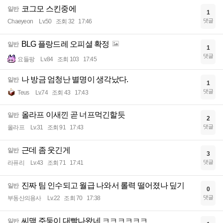
코그모 스킨중에
일반
1
댓글
Chaeyeon
Lv.50
조회 32
17:46
BLG 플랑드레 오피셜 확정
일반
1
댓글
요들팡
Lv.84
조회 103
17:45
나 방금 엄청난 별명이 생각났다.
일반
1
댓글
Teus
Lv.74
조회 43
17:43
올라프 이새낀 곧 너프먹긴할듯
일반
2
댓글
올라프
Lv.31
조회 91
17:43
근데 좀 웃긴게
일반
3
댓글
라퓨리
Lv.43
조회 71
17:41
진짜 팀 인수되고 월급 나와서 롤력 떨어졌나 딮기
일반
0
댓글
부동산의용사
Lv.22
조회 70
17:38
씨맥 주둥이 대빨나왔네 ㅋㅋㅋㅋㅋㅋ
일반