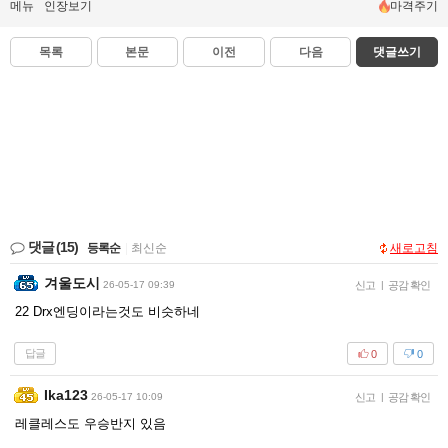
메뉴
인장보기
마격주기
목록
본문
이전
다음
댓글쓰기
댓글
(15)
등록순
|
최신순
새로고침
겨울도시
26-05-17 09:39
신고
|
공감 확인
22 Drx엔딩이라는것도 비슷하네
답글
0
0
Ika123
26-05-17 10:09
신고
|
공감 확인
레클레스도 우승반지 있음