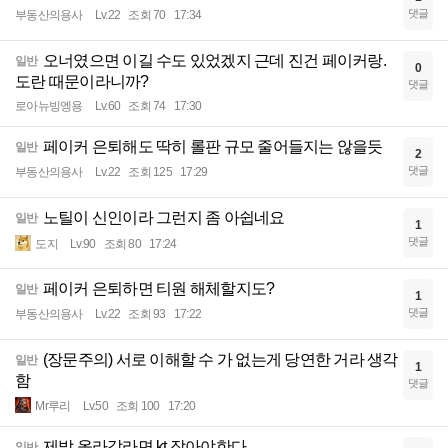
댓글
부동산의용사
Lv.22
조회 70
17:34
오너였으면 이길 수도 있었겠지 근데 진건 페이커랑.
일반
0
도란 때문이라니까?
댓글
로아뉴빙엥용
Lv.60
조회 74
17:30
페이커 은퇴해도 딱히 롤판 규모 줄어들지는 않을듯
일반
2
댓글
부동산의용사
Lv.22
조회 125
17:29
노틸이 신인이라 그런지 좀 아쉽네요
일반
1
댓글
도지
Lv.90
조회 80
17:24
페이커 은퇴하면 티원 해체할지도?
일반
1
댓글
부동산의용사
Lv.22
조회 93
17:22
(장문주의) 서로 이해할 수 가 없는게 당연한 거라 생각
일반
1
함
댓글
Mr루리
Lv.50
조회 100
17:20
제발 올라갈라면 kt 잡아야한다
일반