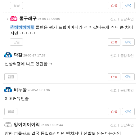
답글
0
0
쿨구레구
26-05-18 09:05
신고
|
공감 확인
@헤히히히힣
클템은 뭔가 드립이아니라 ㄹㅇ 갔다는게 ㅈㄴ 큰 차이
지만 ㅋㅋㅋㅋ
답글
0
0
닥갈
26-05-17 17:37
신고
|
공감 확인
신상혁땜애 나도 있긴함 ㅋ
답글
0
0
비누왕
26-05-18 01:36
신고
|
공감 확인
여초커뮤인줄
답글
0
0
잉이이이이익
26-05-18 05:44
신고
|
공감 확인
암만 피를싸도 결국 동일조건이면 벤치거나 선발도 안된다는거임