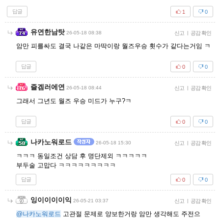
답글
1
0
유연한남탓
26-05-18 08:38
신고
|
공감 확인
암만 피를싸도 결국 나같은 마딱이랑 월즈우승 횟수가 같다는거임 ㅋ
답글
0
0
즐겜러에연
26-05-18 08:44
신고
|
공감 확인
그래서 그년도 월즈 우승 미드가 누구?ㅋ
답글
0
0
나카노워로드
26-05-18 15:30
신고
|
공감 확인
ㅋㅋㅋ 동일조건 상담 후 명단제외 ㅋㅋㅋㅋㅋ
부두술 고맙다 ㅋㅋㅋㅋㅋㅋㅋㅋㅋ
답글
0
0
잉이이이이익
26-05-21 03:37
신고
|
공감 확인
@나카노워로드
고관절 문제로 양보한거랑 암만 생각해도 주전으