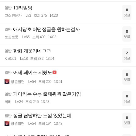
T1리빌딩
일반
0
댓글
고소전문가
Lv.3
조회 275
14:23
애시당초 어떤정글을 원하는걸까
일반
8
댓글
토심토뭉
Lv.65
조회 400
14:03
한화 개웃기네ㅋㅋ
일반
2
댓글
Kh8551
Lv.18
조회 372
13:54
어제 페이즈 지렸노
일반
0
댓글
창원밀면
Lv.54
조회 209
13:51
페이커는 수능 출제위원 같은거임
일반
0
댓글
희려
Lv.24
조회 245
13:48
정글 답답하단 느낌 있었는데
일반
0
댓글
창원밀면
Lv.54
조회 194
13:43