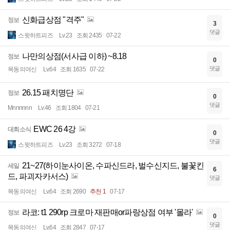
신화급상점 "격주"
정보
3
댓글
스윗하트피즈
Lv.23
조회 2435
07-22
나만의상점(서사급 이하) ~8.18
정보
0
댓글
목동의여신
Lv.64
조회 1635
07-22
26.15 패치명단
정보
0
댓글
Mnnnnnn
Lv.46
조회 1804
07-21
EWC 26 4강
대회소식
0
댓글
스윗하트피즈
Lv.23
조회 3272
07-18
21~27(하이눈사이온, 수파신드라, 벌수신지드, 불꽃킨
세일
6
드, 파괴자카서스)
댓글
목동의여신
Lv.64
조회 2690
추천 1
07-17
라코: t1 290rp 크로마 재판매or파랑상점 여부 '몰라'
정보
0
댓글
목동의여신
Lv.64
조회 2847
07-17