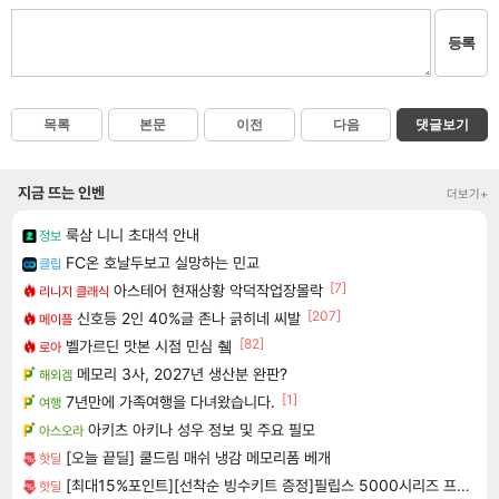
등록
목록
본문
이전
다음
댓글보기
지금 뜨는 인벤
더보기+
룩삼 니니 초대석 안내
정보
FC온 호날두보고 실망하는 민교
클립
[7]
아스테어 현재상황 악덕작업장몰락
리니지 클래식
[207]
신호등 2인 40%글 존나 긁히네 씨발
메이플
[82]
벨가르딘 맛본 시점 민심 췤
로아
메모리 3사, 2027년 생산분 완판?
해외겜
[1]
7년만에 가족여행을 다녀왔습니다.
여행
아키츠 아키나 성우 정보 및 주요 필모
아스오라
[오늘 끝딜] 쿨드림 매쉬 냉감 메모리폼 베개
핫딜
[최대15%포인트][선착순 빙수키트 증정]필립스 5000시리즈 프로파워 블렌더 얼음스무디 트라이탄 믹서기 HR2764/00
핫딜