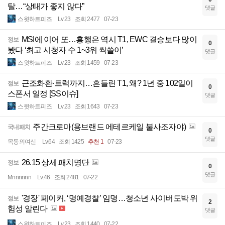
탈…“상태가 좋지 않다”
댓글
스윗하트피즈
Lv.23
조회 2477
07-23
MSI에 이어 또…흥행은 역시 T1, EWC 결승보다 많이
정보
0
봤다 ‘최고 시청자 수 1~3위 싹쓸이’
댓글
스윗하트피즈
Lv.23
조회 1459
07-23
근조화환·트럭까지…흔들린 T1, 왜? 1년 중 102일이
정보
0
스폰서 일정 [SS이슈]
댓글
스윗하트피즈
Lv.23
조회 1643
07-23
주간크로마(용브랜드 에테르케일 불사조자야)
국내패치
0
댓글
목동의여신
Lv.64
조회 1425
추천 1
07-23
26.15 상세 패치명단
정보
0
댓글
Mnnnnnn
Lv.46
조회 2481
07-22
'경장' 페이커, ‘명예경찰’ 임명…청소년 사이버도박 위
정보
2
험성 알린다
댓글
스윗하트피즈
Lv.23
조회 1440
07-22