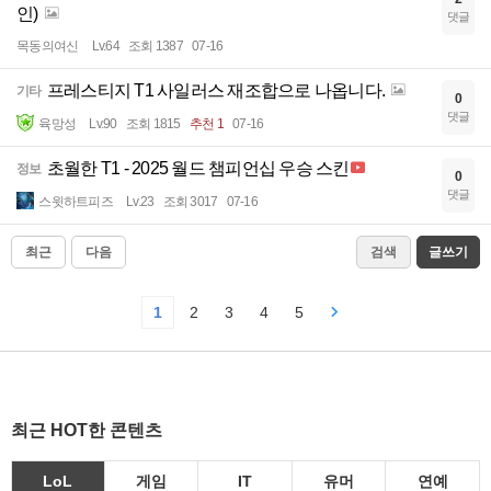
인)
댓글
목동의여신
Lv.64
조회 1387
07-16
프레스티지 T1 사일러스 재조합으로 나옵니다.
기타
0
댓글
육망성
Lv.90
조회 1815
추천 1
07-16
초월한 T1 - 2025 월드 챔피언십 우승 스킨
정보
0
댓글
스윗하트피즈
Lv.23
조회 3017
07-16
최근
다음
검색
글쓰기
1
2
3
4
5
최근 HOT한 콘텐츠
LoL
게임
IT
유머
연예