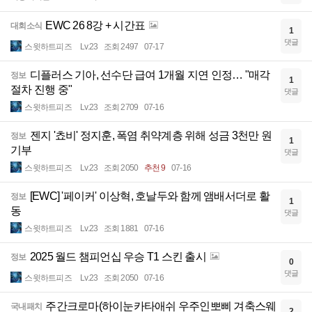
EWC 26 8강 + 시간표
대회소식
1
댓글
스윗하트피즈
Lv.23
조회 2497
07-17
디플러스 기아, 선수단 급여 1개월 지연 인정… "매각
정보
1
절차 진행 중"
댓글
스윗하트피즈
Lv.23
조회 2709
07-16
젠지 '쵸비' 정지훈, 폭염 취약계층 위해 성금 3천만 원
정보
1
기부
댓글
스윗하트피즈
Lv.23
조회 2050
추천 9
07-16
[EWC] '페이커' 이상혁, 호날두와 함께 앰배서더로 활
정보
1
동
댓글
스윗하트피즈
Lv.23
조회 1881
07-16
2025 월드 챔피언십 우승 T1 스킨 출시
정보
0
댓글
스윗하트피즈
Lv.23
조회 2050
07-16
주간크로마(하이눈카타애쉬 우주인뽀삐 겨축스웨
국내패치
2