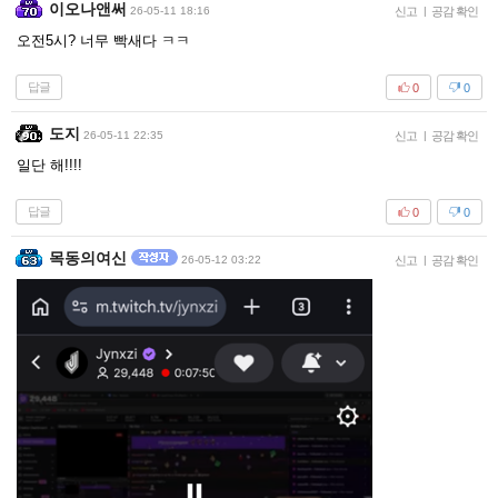
이오나앤써
26-05-11 18:16
신고
|
공감 확인
오전5시? 너무 빡새다 ㅋㅋ
답글
0
0
도지
26-05-11 22:35
신고
|
공감 확인
일단 해!!!!
답글
0
0
목동의여신
26-05-12 03:22
신고
|
공감 확인