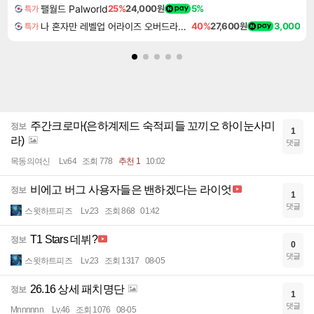
팰월드 Palworld
25%
24,000원
5%
특가
나 혼자만 레벨업 어라이즈 오버드라이브 Solo Leveling Arise
40%
27,600원
3,000
특가
주간크로마(은하계제드 숙적피들 꼬끼오 하이눈사미
정보
1
라)
댓글
목동의여신
Lv.64
조회 778
추천 1
10:02
비에고 버그 사용자들은 밴하겠다는 라이엇
정보
1
댓글
스윗하트피즈
Lv.23
조회 868
01:42
T1 Stars 데뷔?
정보
0
댓글
스윗하트피즈
Lv.23
조회 1317
08-05
26.16 상세 패치명단
정보
1
댓글
Mnnnnnn
Lv.46
조회 1076
08-05