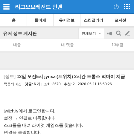
리그오브레전드
인벤
홈
롤이게
유저정보
스킨갤러리
포지션
유저 정보 게시판
전체보기
공
검
글
지
색
내글
내 댓글
10추글
on/off
쓰
기
[정보]
12일 오전5시 jynxzi(트위치) 2시간 드롭스 먹마이 지급
목동의여신
댓글: 6 개
조회:
3670
추천:
2
2026-05-11 16:50:26
twitch.tv에서 로그인합니다.
설정 → 연결로 이동합니다.
스크롤을 내려 라이엇 게임즈를 찾습니다.
연결을 클릭합니다.