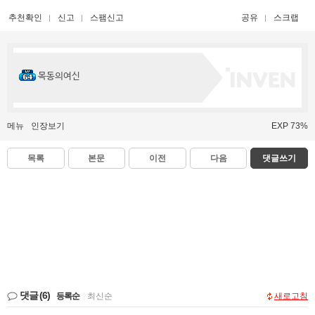
추천확인
신고
스팸신고
공유
스크랩
목동의여신
메뉴
인장보기
EXP 73%
목록
본문
이전
다음
댓글쓰기
댓글
(6)
등록순
|
최신순
새로고침