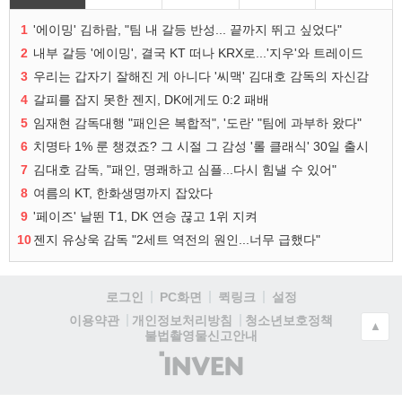
1
'에이밍' 김하람, "팀 내 갈등 반성... 끝까지 뛰고 싶었다"
2
내부 갈등 '에이밍', 결국 KT 떠나 KRX로...'지우'와 트레이드
3
우리는 갑자기 잘해진 게 아니다 '씨맥' 김대호 감독의 자신감
4
갈피를 잡지 못한 젠지, DK에게도 0:2 패배
5
임재현 감독대행 "패인은 복합적", '도란' "팀에 과부하 왔다"
6
치명타 1% 룬 챙겼죠? 그 시절 그 감성 '롤 클래식' 30일 출시
7
김대호 감독, "패인, 명쾌하고 심플...다시 힘낼 수 있어"
8
여름의 KT, 한화생명까지 잡았다
9
'페이즈' 날뛴 T1, DK 연승 끊고 1위 지켜
10
젠지 유상욱 감독 "2세트 역전의 원인...너무 급했다"
로그인
PC화면
퀵링크
설정
청소년보호정책
이용약관
개인정보처리방침
▲
불법촬영물신고안내
(주)
인
벤