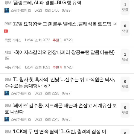
'플랑드레, AL과 결별...BLG 행 유력
정보
1
댓글
스윗하트피즈
Lv.23
조회 1455
07-29
12일 요정왕국 그웬 룰루 벨베스, 클래식롤 로드맵
PBE
0
댓글
목동의여신
Lv.64
조회 2072
추천 1
07-29
~3(이지스갈리오 전장나피리 창공녹턴 달콤이블린)
세일
1
댓글
목동의여신
Lv.64
조회 1653
추천 4
07-28
T1 창사 첫 흑자의 ‘민낯’…선수는 뛰고-직원은 퇴사,
정보
0
수수료는 美대행사 몫?
댓글
스윗하트피즈
Lv.23
조회 2228
07-27
'페이즈' 김수환, 지드래곤 재단과 손잡고 세계유산 보
정보
0
호 나선다
댓글
스윗하트피즈
Lv.23
조회 2543
07-23
‘LCK에 두 번 연속 탈락’ BLG 빈, 충격의 잠정 이
정보
0