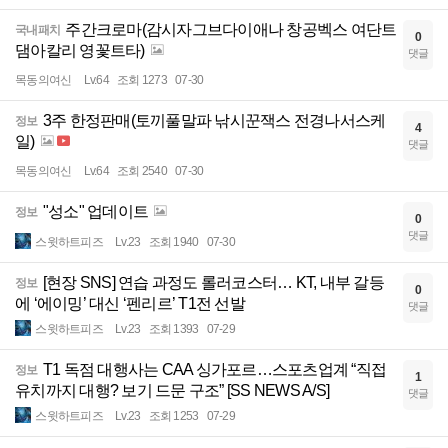
주간크로마(감시자그브다이애나 창공벡스 여단트
국내패치
0
댐아칼리 영꽃트타)
댓글
목동의여신
Lv.64
조회 1273
07-30
3주 한정판매(토끼풀말파 낚시꾼잭스 전경나서스케
정보
4
일)
댓글
목동의여신
Lv.64
조회 2540
07-30
"성소" 업데이트
정보
0
댓글
스윗하트피즈
Lv.23
조회 1940
07-30
[현장 SNS] 연습 과정도 롤러코스터… KT, 내부 갈등
정보
0
에 ‘에이밍’ 대신 ‘펜리르’ T1전 선발
댓글
스윗하트피즈
Lv.23
조회 1393
07-29
T1 독점 대행사는 CAA 싱가포르…스포츠업계 “직접
정보
1
유치까지 대행? 보기 드문 구조” [SS NEWS A/S]
댓글
스윗하트피즈
Lv.23
조회 1253
07-29