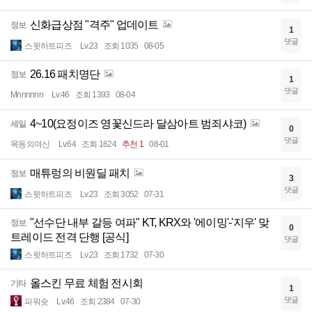
신화급상점 "격주" 업데이트
정보
1
댓글
스윗하트피즈
Lv.23
조회 1035
08-05
26.16 패치명단
정보
1
댓글
Mnnnnnn
Lv.46
조회 1393
08-04
4~10(요정이즈 영꽃신드라 달삼아트 범죄샤코)
세일
0
댓글
목동의여신
Lv.64
조회 1624
추천 1
08-01
매튜렁의 비원딜 패치
정보
3
댓글
스윗하트피즈
Lv.23
조회 3052
07-31
"선수단 내부 갈등 여파" KT, KRX와 '에이밍'-'지우' 맞
정보
0
트레이드 전격 단행 [공식]
댓글
스윗하트피즈
Lv.23
조회 1732
07-30
올스킨 무료 체험 전시회
기타
1
댓글
파워슛
Lv.46
조회 2384
07-30