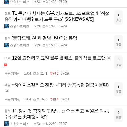
스윗하트피즈
Lv.23
조회 1452
07-29
T1 독점 대행사는 CAA 싱가포르…스포츠업계 “직접
정보
1
유치까지 대행? 보기 드문 구조” [SS NEWS A/S]
댓글
스윗하트피즈
Lv.23
조회 1328
07-29
'플랑드레, AL과 결별...BLG 행 유력
정보
1
댓글
스윗하트피즈
Lv.23
조회 1548
07-29
12일 요정왕국 그웬 룰루 벨베스, 클래식롤 로드맵
PBE
0
댓글
목동의여신
Lv.64
조회 2141
추천 1
07-29
~3(이지스갈리오 전장나피리 창공녹턴 달콤이블린)
세일
1
댓글
목동의여신
Lv.64
조회 1686
추천 4
07-28
T1 창사 첫 흑자의 ‘민낯’…선수는 뛰고-직원은 퇴사,
정보
0
수수료는 美대행사 몫?
댓글
스윗하트피즈
Lv.23
조회 2259
07-27