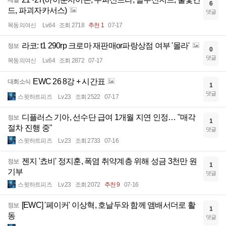
세일
6
드, 파괴자카서스)
댓글
목동의여신
Lv.64
조회 2718
추천 1
07-17
라코: t1 290rp 크로마 재판매or파랑상점 여부 '몰라'
정보
0
댓글
목동의여신
Lv.64
조회 2872
07-17
EWC 26 8강 + 시간표
대회소식
1
댓글
스윗하트피즈
Lv.23
조회 2522
07-17
디플러스 기아, 선수단 급여 1개월 지연 인정… "매각
정보
1
절차 진행 중"
댓글
스윗하트피즈
Lv.23
조회 2733
07-16
젠지 '쵸비' 정지훈, 폭염 취약계층 위해 성금 3천만 원
정보
1
기부
댓글
스윗하트피즈
Lv.23
조회 2072
추천 9
07-16
[EWC] '페이커' 이상혁, 호날두와 함께 앰배서더로 활
정보
1
동
댓글