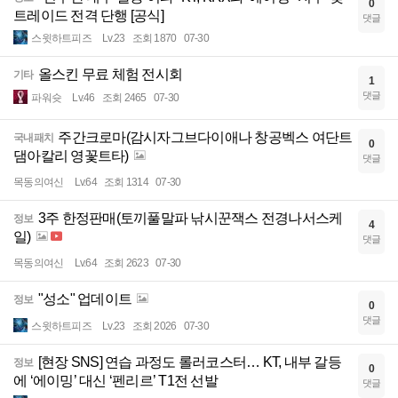
0
트레이드 전격 단행 [공식]
댓글
스윗하트피즈
Lv.23
조회 1870
07-30
올스킨 무료 체험 전시회
기타
1
댓글
파워슛
Lv.46
조회 2465
07-30
주간크로마(감시자그브다이애나 창공벡스 여단트
국내패치
0
댐아칼리 영꽃트타)
댓글
목동의여신
Lv.64
조회 1314
07-30
3주 한정판매(토끼풀말파 낚시꾼잭스 전경나서스케
정보
4
일)
댓글
목동의여신
Lv.64
조회 2623
07-30
"성소" 업데이트
정보
0
댓글
스윗하트피즈
Lv.23
조회 2026
07-30
[현장 SNS] 연습 과정도 롤러코스터… KT, 내부 갈등
정보
0
에 ‘에이밍’ 대신 ‘펜리르’ T1전 선발
댓글