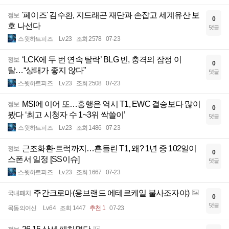
'페이즈' 김수환, 지드래곤 재단과 손잡고 세계유산 보
정보
0
호 나선다
댓글
스윗하트피즈
Lv.23
조회 2578
07-23
‘LCK에 두 번 연속 탈락’ BLG 빈, 충격의 잠정 이
정보
0
탈…“상태가 좋지 않다”
댓글
스윗하트피즈
Lv.23
조회 2508
07-23
MSI에 이어 또…흥행은 역시 T1, EWC 결승보다 많이
정보
0
봤다 ‘최고 시청자 수 1~3위 싹쓸이’
댓글
스윗하트피즈
Lv.23
조회 1486
07-23
근조화환·트럭까지…흔들린 T1, 왜? 1년 중 102일이
정보
0
스폰서 일정 [SS이슈]
댓글
스윗하트피즈
Lv.23
조회 1667
07-23
주간크로마(용브랜드 에테르케일 불사조자야)
국내패치
0
댓글
목동의여신
Lv.64
조회 1447
추천 1
07-23