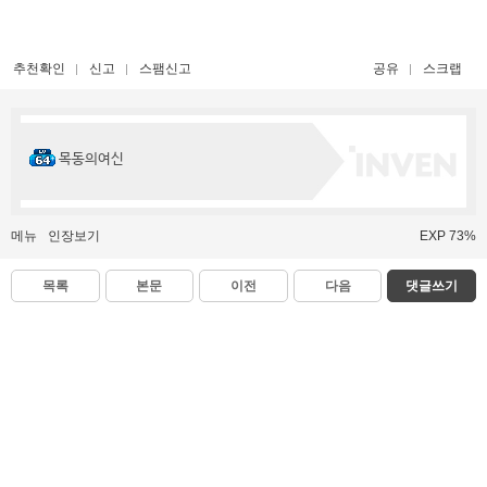
추천확인
신고
스팸신고
공유
스크랩
목동의여신
메뉴
인장보기
EXP 73%
목록
본문
이전
다음
댓글쓰기