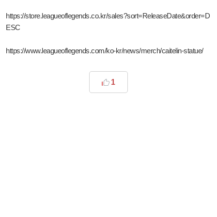
https://store.leagueoflegends.co.kr/sales?sort=ReleaseDate&order=D
ESC
https://www.leagueoflegends.com/ko-kr/news/merch/caitelin-statue/
1