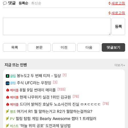
댓글
등록순
|
최신순
새로고침
새로고침
등록
목록
본문
이전
다음
댓글보기
지금 뜨는 인벤
더보기+
[1]
봉누도2 두 번째 티저 - 일상
클립
[3]
주식 UFC라는 우정잉
클립
[155]
8월 9일 썬데이 메이플
메이플
[76]
현재 나무위키 실검 1위인 김규원
메이플
[78]
드디어 밝혀진 호날두 노쇼사건의 진실 ㅁㅊㄷㄷㄷㄷ
메이플
여기서 R1 뭘 말하는거고 R2가 뭘말하는걸까요?
명조
힐링 탐험 게임 Bearly Awesome 챕터 1 트레일러
PV
'하늘 위의 공포' 도전과제 달성법
비스트