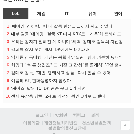
LoL
게임
IT
유머
연예
1
'에이밍' 김하람, "팀 내 갈등 반성... 끝까지 뛰고 싶었다"
2
내부 갈등 '에이밍', 결국 KT 떠나 KRX로...'지우'와 트레이드
3
우리는 갑자기 잘해진 게 아니다 '씨맥' 김대호 감독의 자신감
4
갈피를 잡지 못한 젠지, DK에게도 0:2 패배
5
임재현 감독대행 "패인은 복합적", '도란' "팀에 과부하 왔다"
6
치명타 1% 룬 챙겼죠? 그 시절 그 감성 '롤 클래식' 30일 출시
7
김대호 감독, "패인, 명쾌하고 심플...다시 힘낼 수 있어"
8
여름의 KT, 한화생명까지 잡았다
9
'페이즈' 날뛴 T1, DK 연승 끊고 1위 지켜
10
젠지 유상욱 감독 "2세트 역전의 원인...너무 급했다"
로그인
PC화면
퀵링크
설정
청소년보호정책
이용약관
개인정보처리방침
▲
불법촬영물신고안내