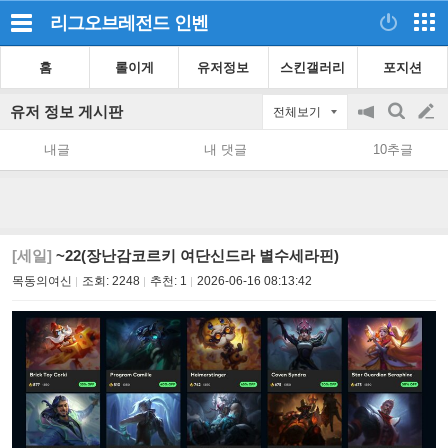
리그오브레전드
인벤
홈
롤이게
유저정보
스킨갤러리
포지션
유저 정보 게시판
전체보기
공
검
글
지
색
내글
내 댓글
10추글
on/off
쓰
기
[세일]
~22(장난감코르키 여단신드라 별수세라핀)
목동의여신
조회:
2248
추천:
1
2026-06-16 08:13:42