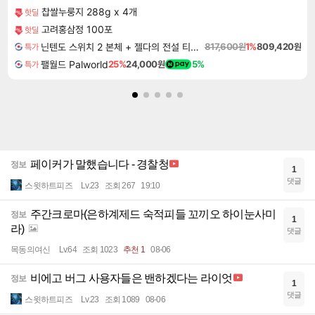
찹쌀누룽지 288g x 4개
핫딜
고려홍삼정 100포
핫딜
닌텐도 스위치 2 본체 + 젤다의 전설 티어스 오브 더 킹덤 닌텐도 스위치 2 에디션 + 젤다의 전설 브레스 오브 더 와일드 닌텐도 스위치 2 에디션 번들
817,600원
1%
809,420원
특가
팰월드 Palworld
25%
24,000원
5%
특가
페이커가 말했습니다 - 경찰청
정보
1
댓글
스윗하트피즈
Lv.23
조회 267
19:10
주간크로마(은하계제드 숙적피들 꼬끼오 하이눈사미
정보
1
라)
댓글
목동의여신
Lv.64
조회 1023
추천 1
08-06
비에고 버그 사용자들은 밴하겠다는 라이엇
정보
1
댓글
스윗하트피즈
Lv.23
조회 1089
08-06