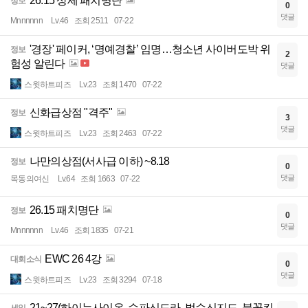
26.15 상세 패치명단
정보
0
댓글
Mnnnnnn
Lv.46
조회 2511
07-22
'경장' 페이커, ‘명예경찰’ 임명…청소년 사이버도박 위
정보
2
험성 알린다
댓글
스윗하트피즈
Lv.23
조회 1470
07-22
신화급상점 "격주"
정보
3
댓글
스윗하트피즈
Lv.23
조회 2463
07-22
나만의상점(서사급 이하) ~8.18
정보
0
댓글
목동의여신
Lv.64
조회 1663
07-22
26.15 패치명단
정보
0
댓글
Mnnnnnn
Lv.46
조회 1835
07-21
EWC 26 4강
대회소식
0
댓글
스윗하트피즈
Lv.23
조회 3294
07-18
21~27(하이눈사이온, 수파신드라, 벌수신지드, 불꽃킨