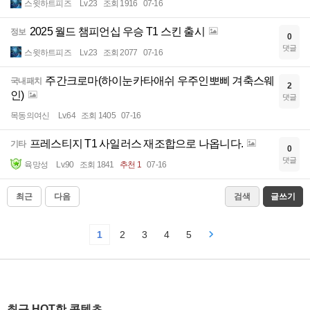
스윗하트피즈
Lv.23
조회 1916
07-16
2025 월드 챔피언십 우승 T1 스킨 출시
정보
0
댓글
스윗하트피즈
Lv.23
조회 2077
07-16
주간크로마(하이눈카타애쉬 우주인뽀삐 겨축스웨
국내패치
2
인)
댓글
목동의여신
Lv.64
조회 1405
07-16
프레스티지 T1 사일러스 재조합으로 나옵니다.
기타
0
댓글
육망성
Lv.90
조회 1841
추천 1
07-16
최근
다음
검색
글쓰기
1
2
3
4
5
최근 HOT한 콘텐츠