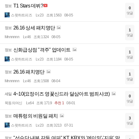
T1 Stars 데뷔?
정보
0
댓글
스윗하트피즈
Lv.23
조회 1563
08-05
26.16 상세 패치명단
정보
1
댓글
Mnnnnnn
Lv.46
조회 1324
08-05
신화급상점 "격주" 업데이트
정보
1
댓글
스윗하트피즈
Lv.23
조회 1184
08-05
26.16 패치명단
정보
1
댓글
Mnnnnnn
Lv.46
조회 1508
08-04
4~10(요정이즈 영꽃신드라 달삼아트 범죄샤코)
세일
0
댓글
목동의여신
Lv.64
조회 1719
추천 1
08-01
매튜렁의 비원딜 패치
정보
3
댓글
스윗하트피즈
Lv.23
조회 3213
07-31
"선수단 내부 갈등 여파" KT, KRX와 '에이밍'-'지우' 맞
정보