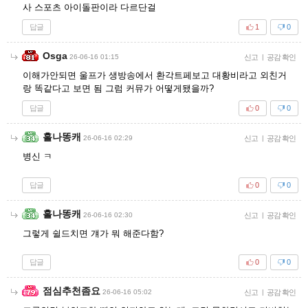
사 스포츠 아이돌판이라 다르단걸
답글
1
0
Osga
26-06-16 01:15
신고
|
공감 확인
이해가안되면 울프가 생방송에서 환각트페보고 대황비라고 외친거
랑 똑같다고 보면 됨 그럼 커뮤가 어떻게됐을까?
답글
0
0
홀나똥캐
26-06-16 02:29
신고
|
공감 확인
병신 ㅋ
답글
0
0
홀나똥캐
26-06-16 02:30
신고
|
공감 확인
그렇게 쉴드치면 걔가 뭐 해준다함?
답글
0
0
점심추천좀요
26-06-16 05:02
신고
|
공감 확인