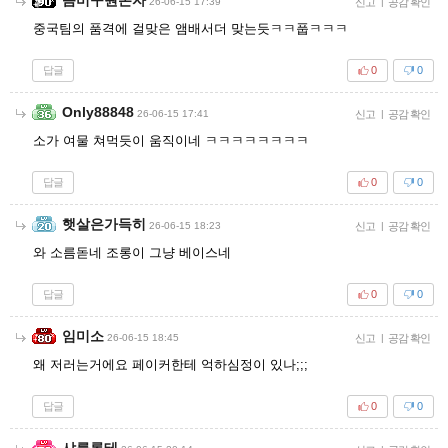
26-06-15 17:39
신고
|
공감 확인
중국팀의 품격에 걸맞은 앰배서더 맞는듯ㅋㅋ풉ㅋㅋㅋ
답글
0
0
Only88848
26-06-15 17:41
신고
|
공감 확인
소가 여물 쳐먹듯이 움직이네 ㅋㅋㅋㅋㅋㅋㅋㅋ
답글
0
0
햇살은가득히
26-06-15 18:23
신고
|
공감 확인
와 소름돋네 조롱이 그냥 베이스네
답글
0
0
임미소
26-06-15 18:45
신고
|
공감 확인
왜 저러는거에요 페이커한테 억하심정이 있나;;;
답글
0
0
샤를롯테