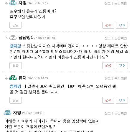
차멍
26-06-16 09:12
신고
|
공감 확인
실수해서 웃은게 조롱이야?
축구보면 난리나겠네
답글
0
0
냠냠잉1
26-06-16 09:58
신고
|
공감 확인
@차멍
스윗한남 꺼지쇼 니박삐삐 팬이지 ㅋㅋ ㅋㅋ 영상 제대로 안봣
지? 야 쵸비가 실수할때 티원스트리머가 대 쵸 비 쵸비가 게임 제일 즐
기면서 한다니깐? 이러면서 비웃은게 조롱아니면 머ㅓ임?
답글
0
0
퓨처
26-06-16 14:29
신고
|
공감 확인
@차멍
니 말뽄새 보면 확실한건 니보다 해축 많이 오랫동안 봤
을 것 같단 생각은 든다 ㅇㅇ
답글
0
0
차멍
26-06-16 09:13
신고
|
공감 확인
이해좀 시켜주라 페이커가 죽어서 웃은 영상밖에 없는데
어떤 부분이 조롱이었던거임?