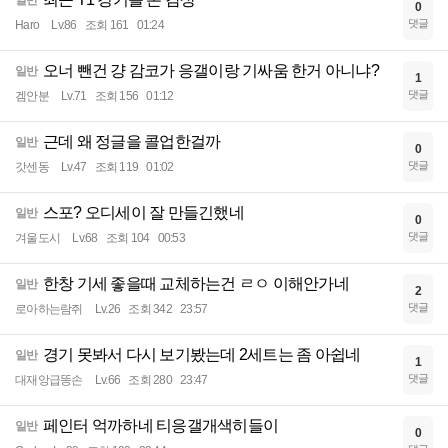
0
댓글
Haro
Lv.86
조회 161
01:24
오너 뺀건 걍 감코가 응갤이랑 기싸움 한거 아니냐?
일반
1
댓글
겜안분
Lv.71
조회 156
01:12
근데 왜 정글을 콜업한걸까
일반
0
댓글
갓센동
Lv.47
조회 119
01:02
스포? 오디세이 잘 만들긴했네
일반
0
댓글
겨울도시
Lv.68
조회 104
00:53
한창 기세 좋을때 교체하는건 ㄹㅇ 이해안가네
일반
2
댓글
로아하는람쥐
Lv.26
조회 342
23:57
경기 못봐서 다시 보기봤는데 2세트는 좀 아쉽네
일반
1
댓글
대재앙급똥손
Lv.66
조회 280
23:47
페인터 억까하네 티응갤개색히들이
일반
0