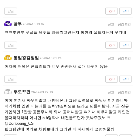
답글
0
0
공부
26-06-16 13:07
신고
|
공감 확인
ㅋㅋ후반부 댓글들 육수들 좌표찍고왔는지 통한의 실드치는거 웃기네
답글
3
0
통일왕김정일
26-06-18 01:24
신고
|
공감 확인
어차피 저쪽은 콘크리트가 너무 딴딴해서 절대 바뀌지 않음
답글
0
0
뿌로꾸건
26-07-03 22:19
신고
|
공감 확인
야야 여기서 싸우지말고 내한테온나 그냥 실력으로 싸워서 이기라니까
너거처럼 입만 터는애들 실력vs실력으로 뜨라고 만들어놨다. 지금 신규
가입하면 1만빵 꽁돈주니까 와서 꽁머니받고 여기서 싸우지말고 라인전
을떠라차라리 아니면 5:5팀짜서 내전을뜨던가 못봐주겠노 ㅋ
@Donbbang_CS
텔그램인데 여기로 채팅보내라 그러면 더 자세하게 설명해줄께