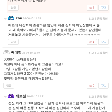
냐? 박삐삐가 한 말이잖아
답글
8
3
Yhu
26-06-15 14:05
신고
|
공감 확인
애초에 대상혁이 조롱하던 밈인데 저걸 심지어 따인상황에 써놓
고 왜 욕먹어야하지? 한거면 진짜 지능에 문제가 있는거같긴한데
저래놓고 사과문쓴거니 아무도 안믿는거구나 ㅋㅋㅋㅋㅋㅋㅋㅋ
답글
1
1
쌔에한
26-06-15 11:54
신고
|
공감 확인
300단이 ps터뜨렷는데
하꼬bj 하나 못터뜨리는게 그갈들이라고?
그냥 그갈들 개입이없던거같은데....
그갈개입하면 2-30만 유튜버가 아니라
몇백만 유튜버도 매장가능할텐데;;
답글
0
1
제로선
26-06-15 12:21
신고
|
공감 확인
정신 차려 그 300 젠첩은 어딘가 뭉쳐서 프로그램 화력까지 동원하
는 진짜 여론 선동 조작까지 하는 집단이라 소수라도 그게 가능한거