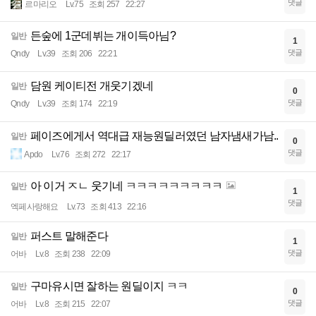
댓글
르마리오
Lv.75
조회 257
22:27
든숲에 1군데뷔는 개이득아님?
일반
1
댓글
Qndy
Lv.39
조회 206
22:21
담원 케이티전 개웃기겠네
일반
0
댓글
Qndy
Lv.39
조회 174
22:19
페이즈에게서 역대급 재능원딜러였던 남자냄새가남..
일반
0
댓글
Apdo
Lv.76
조회 272
22:17
아 이거 ㅈㄴ 웃기네 ㅋㅋㅋㅋㅋㅋㅋㅋㅋ
일반
1
댓글
엑페사랑해요
Lv.73
조회 413
22:16
퍼스트 말해준다
일반
1
댓글
어바
Lv.8
조회 238
22:09
구마유시면 잘하는 원딜이지 ㅋㅋ
일반
0
댓글
어바
Lv.8
조회 215
22:07