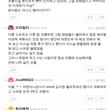
조롱인걸 본인조차 뻔히 인지하고 있는데, 그걸 문화랍시고 커버치는
게 미개한거 아님?
딴사람도 아니고 엠버서더가?
답글
0
0
오라일리
26-06-16 08:42
신고
|
공감 확인
다른 스포츠도 다른 팀 조롱하면 그팀 팬덤들이 몰려와서 엄청 뭐라함
이번에 곽튜브도 진성 맨시티 팬인데 대한민국 대 체코 전에서 체
코 보고 아스날 처럼 축구 한다고 했다가 아스날 팬들한테 엄청 몰
매 맞고 사과문 올렸잖음
웃고 넘어가는 일이 없음
그러니 유명세 먹고 사는 사람이면 항상 언행에 조심해야함
언제 나락 갈지 모름
답글
0
0
Jsw890622
26-06-16 08:55
신고
|
공감 확인
지랄 ㅋㅋ 어떤아나운서가 sns에 김서현 올려주세요 했다가 개욕쳐먹
고 사과문 쓴게 3주도 안됐어
답글
0
0
청아백련
26-06-16 09:38
신고
|
공감 확인