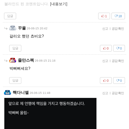
블라인드 된 코멘트입니다.
[내용보기]
답글
1
18
꾸울
26-06-15 20:42
신고
|
공감 확인
갈리오 했던 쵸비요?
답글
0
0
줄만스펙
26-06-15 21:16
신고
|
공감 확인
박삐삐세요?
답글
0
0
짹다니엘
26-06-15 11:48
신고
|
공감 확인