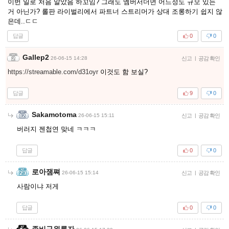
이번 일로 처음 알았음 하꼬임? 그래도 엠버서더면 어느정도 규모 있는
거 아닌가? 롤판 라이벌리에서 파트너 스트리머가 상대 조롱하기 쉽지 않
은데..ㄷㄷ
답글
0
0
Gallep2
26-06-15 14:28
신고
|
공감 확인
https://streamable.com/d31oyr
이것도 함 보실?
답글
9
0
Sakamotoma
26-06-15 15:11
신고
|
공감 확인
버러지 젠첩연 맞네 ㅋㅋㅋ
답글
0
0
로아잼쪄
26-06-15 15:14
신고
|
공감 확인
사람이냐 저게
답글
0
0
좀비구원론자