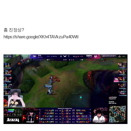
흠 진정성?
https://share.google/XKh4TAVkzuPa40Wtl