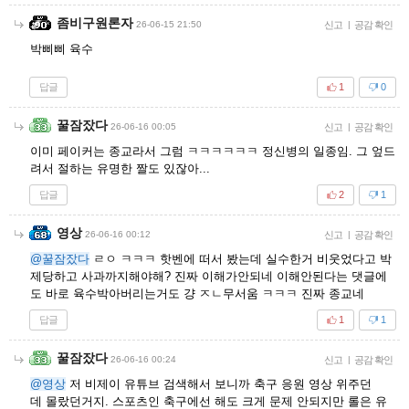
좀비구원론자
26-06-15 21:50
신고
|
공감 확인
박삐삐 육수
답글
1
0
꿀잠잤다
26-06-16 00:05
신고
|
공감 확인
이미 페이커는 종교라서 그럼 ㅋㅋㅋㅋㅋㅋ 정신병의 일종임. 그 엎드
려서 절하는 유명한 짤도 있잖아...
답글
2
1
영상
26-06-16 00:12
신고
|
공감 확인
@꿀잠잤다
ㄹㅇ ㅋㅋㅋ 핫벤에 떠서 봤는데 실수한거 비웃었다고 박
제당하고 사과까지해야해? 진짜 이해가안되네 이해안된다는 댓글에
도 바로 육수박아버리는거도 걍 ㅈㄴ무서움 ㅋㅋㅋ 진짜 종교네
답글
1
1
꿀잠잤다
26-06-16 00:24
신고
|
공감 확인
@영상
저 비제이 유튜브 검색해서 보니까 축구 응원 영상 위주던
데 몰랐던거지. 스포츠인 축구에선 해도 크게 문제 안되지만 롤은 유