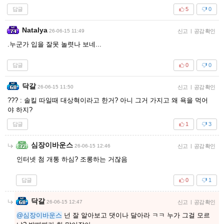
답글
5
0
Natalya
26-06-15 11:49
신고
|
공감 확인
.누군가 입을 잘못 놀렷나 보네...
답글
0
0
닥갈
26-06-15 11:50
신고
|
공감 확인
??? : 솔킬 따일때 대상혁이라고 한거? 아니 그거 가지고 왜 욕을 먹어
야 하지?
답글
1
3
심장이바운스
26-06-15 12:46
신고
|
공감 확인
인터넷 첨 개통 하심? 조롱하는 거잖음
답글
0
1
닥갈
26-06-15 12:47
신고
|
공감 확인
@심장이바운스
넌 잘 알아보고 댓이나 달아라 ㅋㅋ 누가 그걸 모르