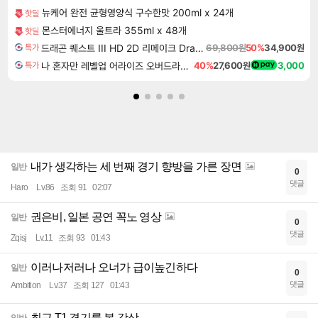
뉴케어 완전 균형영양식 구수한맛 200ml x 24개
핫딜
몬스터에너지 울트라 355ml x 48개
핫딜
드래곤 퀘스트 III HD 2D 리메이크 Dragon Quest III HD 2D Remake
69,800원
50%
34,900원
특가
나 혼자만 레벨업 어라이즈 오버드라이브 Solo Leveling Arise
40%
27,600원
3,000
특가
내가 생각하는 세 번째 경기 향방을 가른 장면
일반
0
댓글
Haro
Lv.86
조회 91
02:07
권은비, 일본 공연 꼭노 영상
일반
0
댓글
Zqisj
Lv.11
조회 93
01:43
이러나저러나 오너가 급이높긴하다
일반
0
댓글
Ambition
Lv.37
조회 127
01:43
최근 T1 경기를 본 감상
일반