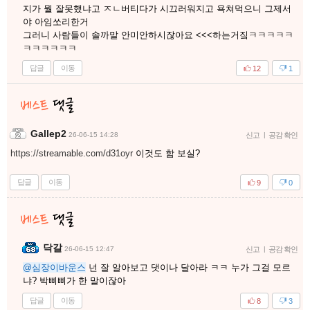
지가 뭘 잘못했냐고 ㅈㄴ버티다가 시끄러워지고 욕쳐먹으니 그제서
야 아임쏘리한거
그러니 사람들이 솔까말 안미안하시잖아요 <<<하는거짘ㅋㅋㅋㅋㅋ
ㅋㅋㅋㅋㅋㅋ
답글
이동
12
1
Gallep2
26-06-15 14:28
신고
|
공감 확인
https://streamable.com/d31oyr
이것도 함 보실?
답글
이동
9
0
닥갈
26-06-15 12:47
신고
|
공감 확인
@심장이바운스
넌 잘 알아보고 댓이나 달아라 ㅋㅋ 누가 그걸 모르
냐? 박삐삐가 한 말이잖아
답글
이동
8
3