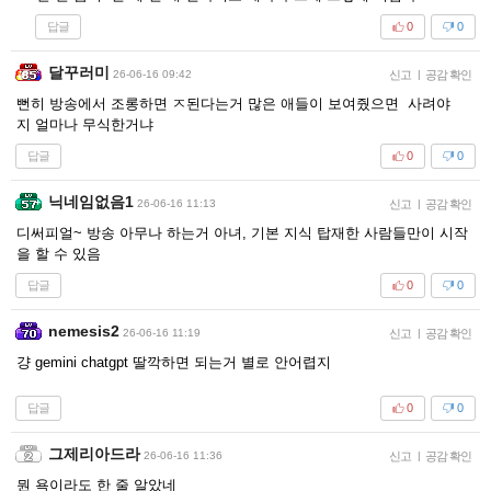
답글
0
0
달꾸러미
26-06-16 09:42
신고
|
공감 확인
뻔히 방송에서 조롱하면 ㅈ된다는거 많은 애들이 보여줬으면 사려야
지 얼마나 무식한거냐
답글
0
0
닉네임없음1
26-06-16 11:13
신고
|
공감 확인
디써피얼~ 방송 아무나 하는거 아녀, 기본 지식 탑재한 사람들만이 시작
을 할 수 있음
답글
0
0
nemesis2
26-06-16 11:19
신고
|
공감 확인
걍 gemini chatgpt 딸깍하면 되는거 별로 안어렵지
답글
0
0
그제리아드라
26-06-16 11:36
신고
|
공감 확인
뭔 욕이라도 한 줄 알았네