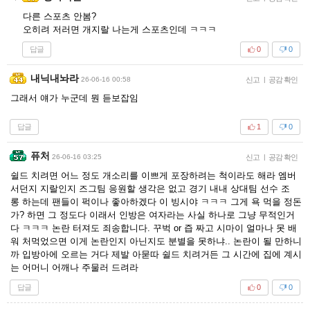
다른 스포츠 안봄?
오히려 저러면 개지랄 나는게 스포츠인데 ㅋㅋㅋ
답글
0
0
내닉내놔라
26-06-16 00:58
신고
|
공감 확인
그래서 얘가 누군데 뭔 듣보잡임
답글
1
0
퓨처
26-06-16 03:25
신고
|
공감 확인
쉴드 치려면 어느 정도 개소리를 이쁘게 포장하려는 척이라도 해라 엠버
서던지 지랄인지 즈그팀 응원할 생각은 없고 경기 내내 상대팀 선수 조
롱 하는데 팬들이 퍽이나 좋아하겠다 이 빙시야 ㅋㅋㅋ 그게 욕 먹을 정돈
가? 하면 그 정도다 이래서 인방은 여자라는 사실 하나로 그냥 무적인거
다 ㅋㅋㅋ 논란 터져도 죄송합니다. 꾸벅 or 즙 짜고 시마이 얼마나 못 배
워 처먹었으면 이게 논란인지 아닌지도 분별을 못하냐.. 논란이 될 만하니
까 입방아에 오르는 거다 제발 아묻따 쉴드 치려거든 그 시간에 집에 계시
는 어머니 어깨나 주물러 드려라
답글
0
0