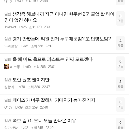
댓글
Qndy
Lv.39
조회 190
23:44
생각좀 해보니까 지금 아니면 한두번 2군 콜업 할 타이
일반
0
밍이 없긴 하네요
댓글
Jaxlover
Lv.26
조회 179
23:31
경기 안봣는데 티원 진거 누구때문임? 또 탑명보임?
일반
4
댓글
닉뭐로할
Lv.45
조회 566
23:13
올 해 미드 올프로 퍼스트는 진짜 모르겠다
일반
0
댓글
리코동
Lv.60
조회 206
23:01
도란 원조 팬이지만
일반
2
댓글
킹왕좌
Lv.70
조회 386
22:47
페이즈가 너무 잘해서 기대치가 높아진거지
일반
0
댓글
Qndy
Lv.39
조회 259
22:40
속보 뜸 ) t1 오너 오늘 안나온 이유
일반
0
댓글
일단선빵
Lv.42
조회 815
22:40