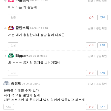
26-06-15 20:14
신고
|
공감 확인
어디 아픈 거 같은데
답글
0
0
줄만스펙
26-06-15 21:18
신고
|
공감 확인
저런 애가 응원한다니 정말 힘이 나겠군
답글
0
0
Bigpark
26-06-16 05:12
신고
|
공감 확인
와 ㅋㅋㅋ 음지의 음지를 보는거같네
답글
0
0
승짱팬
26-06-15 21:41
신고
|
공감 확인
문화를 이해할 수가 없다
저게 욕 먹을 일인가 싶네
다른 스포츠면 걍 웃으면서 넘길 일인데 담굴려고 하는게
답글
0
7