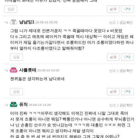
너네들이 화내는 이유가 있겠지. 진짜 궁금해서 그래
답글
0
0
냠냠잉1
26-06-16 09:56
신고
|
공감 확인
그럼 니가 제대로 안본거겠지 ㅋㅋ 죽을때마다 웃었다 x 비웃었
다 o 그리고 애초에 페이커가 죽을때 역시 대상혁~~ 이러고 게임은 페
이커가 제일 즐기는거같다면서 조롱하드만 머가 조롱이였다하먼 하나
부터 열까지 다조롱이였다고 말해줘야함?
답글
0
0
샤를롯테
26-06-16 10:05
신고
|
공감 확인
젠퀴들은 생각하는게 남다르네
답글
0
0
퓨처
26-06-16 14:26
신고
|
공감 확인
이야 진짜 ㅋㅋㅋ아무리 생각해도 이색긴 진짜네 니말 그대로 죽어
서 웃게 조롱이 아니면 뭐임? 빡통인거냐 아니면 순수하게 무뇌충인거
냐 닌 손흥민 선수가 슛 빗나갔는데 ㅋㅋㅋ와 대흥민 ㅇㅈㄹ 하면 그
게 조롱이 아니면 뭐라고 생각하냐 제발 생각이
란 걸 좀 두 번 세 번 네 번까지도 해봐라 그게 그렇게 어렵나?