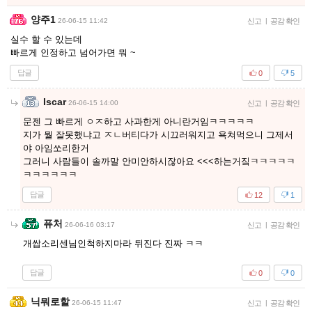
양주1
26-06-15 11:42
신고
|
공감 확인
실수 할 수 있는데
빠르게 인정하고 넘어가면 뭐 ~
답글
0
5
Iscar
26-06-15 14:00
신고
|
공감 확인
문젠 그 빠르게 ㅇㅈ하고 사과한게 아니란거임ㅋㅋㅋㅋㅋ
지가 뭘 잘못했냐고 ㅈㄴ버티다가 시끄러워지고 욕쳐먹으니 그제서
야 아임쏘리한거
그러니 사람들이 솔까말 안미안하시잖아요 <<<하는거짘ㅋㅋㅋㅋㅋ
ㅋㅋㅋㅋㅋㅋ
답글
12
1
퓨처
26-06-16 03:17
신고
|
공감 확인
개쌉소리센님인척하지마라 뒤진다 진짜 ㅋㅋ
답글
0
0
닉뭐로할
26-06-15 11:47
신고
|
공감 확인