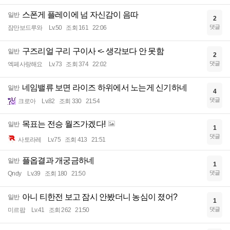
스폰게 플레이에 넘 자신감이 음따
일반
2
댓글
잠만보드루와
Lv.50
조회 161
22:06
구즈리얼 구리 구이사 <- 생각보다 안 못함
일반
2
댓글
엑페사랑해요
Lv.73
조회 374
22:02
네임밸류 보면 라이즈 하위에서 노는게 신기하네
일반
4
댓글
크로아
Lv.82
조회 330
21:54
목표는 전승 월즈가겠다!
일반
1
댓글
사토라레
Lv.75
조회 413
21:51
플옵결과 개궁금하네
일반
1
댓글
Qndy
Lv.39
조회 180
21:50
아니 티한전 보고 잠시 안봤더니 농심이 졌어?
일반
1
댓글
미르팝
Lv.41
조회 262
21:50