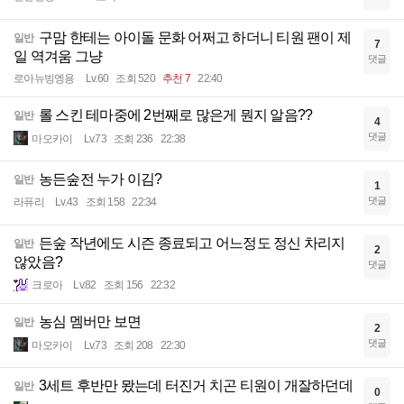
구맘 한테는 아이돌 문화 어쩌고 하더니 티원 팬이 제
일반
7
일 역겨움 그냥
댓글
로아뉴빙엥용
Lv.60
조회 520
추천 7
22:40
롤 스킨 테마중에 2번째로 많은게 뭔지 알음??
일반
4
댓글
마오카이
Lv.73
조회 236
22:38
농든숲전 누가 이김?
일반
1
댓글
라퓨리
Lv.43
조회 158
22:34
든숲 작년에도 시즌 종료되고 어느정도 정신 차리지
일반
2
않았음?
댓글
크로아
Lv.82
조회 156
22:32
농심 멤버만 보면
일반
2
댓글
마오카이
Lv.73
조회 208
22:30
3세트 후반만 뫘는데 터진거 치곤 티원이 개잘하던데
일반
0