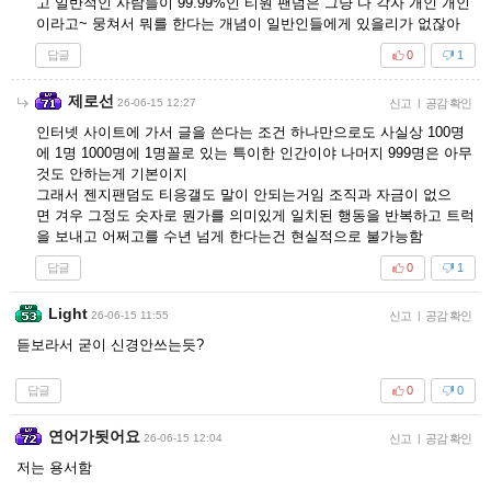
고 일반적인 사람들이 99.99%인 티원 팬덤은 그냥 다 각자 개인 개인
이라고~ 뭉쳐서 뭐를 한다는 개념이 일반인들에게 있을리가 없잖아
답글
0
1
제로선
26-06-15 12:27
신고
|
공감 확인
인터넷 사이트에 가서 글을 쓴다는 조건 하나만으로도 사실상 100명
에 1명 1000명에 1명꼴로 있는 특이한 인간이야 나머지 999명은 아무
것도 안하는게 기본이지
그래서 젠지팬덤도 티응갤도 말이 안되는거임 조직과 자금이 없으
면 겨우 그정도 숫자로 뭔가를 의미있게 일치된 행동을 반복하고 트럭
을 보내고 어쩌고를 수년 넘게 한다는건 현실적으로 불가능함
답글
0
1
Light
26-06-15 11:55
신고
|
공감 확인
듣보라서 굳이 신경안쓰는듯?
답글
0
0
연어가됫어요
26-06-15 12:04
신고
|
공감 확인
저는 용서함