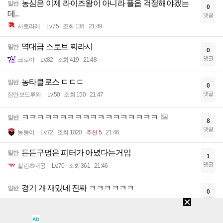
농심은 이제 라이즈왕이 아니라 플옵 걱정해야겠는
일반
0
데..
댓글
사토라레
Lv.75
조회 136
21:49
역대급 스토브 찌라시
일반
0
댓글
크로아
Lv.82
조회 419
21:48
농타클로스 ㄷㄷㄷ
일반
0
댓글
잠만보드루와
Lv.50
조회 150
21:47
ㅋㅋㅋㅋㅋㅋㅋㅋㅋㅋㅋㅋㅋㅋㅋㅋㅋㅋ
일반
8
댓글
농붕이
Lv.72
조회 1020
추천 5
21:46
든든구멍은 피터가 아녔다는거임
일반
1
댓글
칼린츠대공
Lv.70
조회 361
21:46
경기 개 재밌네 진짜 ㅋㅋㅋㅋㅋㅋ
일반
0
댓글
임시닉666
Lv.71
조회 154
21:46
AD