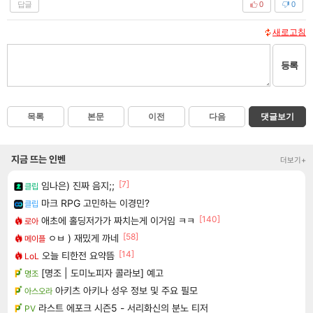
답글
0
0
새로고침
등록
목록
본문
이전
다음
댓글보기
지금 뜨는 인벤
더보기+
[7]
임나은) 진짜 음지;;
클립
마크 RPG 고민하는 이경민?
클립
[140]
애초에 홀딩저가가 짜치는게 이거임 ㅋㅋ
로아
[58]
ㅇㅂ ) 재밌게 까네
메이플
[14]
오늘 티한전 요약뜸
LoL
[명조 | 도미노피자 콜라보] 예고
명조
아키츠 아키나 성우 정보 및 주요 필모
아스오라
라스트 에포크 시즌5 - 서리화신의 분노 티저
PV