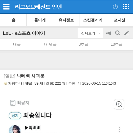
리그오브레전드
인벤
홈
롤이게
유저정보
스킨갤러리
포지션
LoL · e스포츠 이야기
전체보기
공
검
글
지
색
내글
내 댓글
3추글
10추글
on/off
쓰
기
[일반]
박삐삐 사과문
황당한나
댓글: 59 개
조회:
22279
추천:
7
2026-06-15 11:41:43