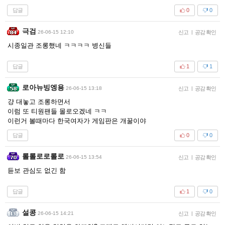
답글
0
0
극검
26-06-15 12:10
신고
|
공감 확인
시종일관 조롱했네 ㅋㅋㅋㅋ 병신들
답글
1
1
로아뉴빙엥용
26-06-15 13:18
신고
|
공감 확인
걍 대놓고 조롱하면서
이럼 또 티원팬들 몰로오겠네 ㅋㅋ
이런거 볼때마다 한국여자가 게임판은 개꿀이야
답글
0
0
롤롤로로롤로
26-06-15 13:54
신고
|
공감 확인
듣보 관심도 없긴 함
답글
1
0
설콩
26-06-15 14:21
신고
|
공감 확인