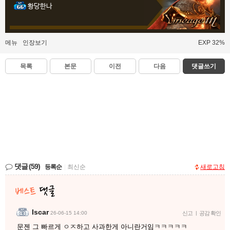
황당한나
메뉴
인장보기
EXP 32%
목록
본문
이전
다음
댓글쓰기
댓글
(59)
등록순
|
최신순
새로고침
Iscar
26-06-15 14:00
신고
|
공감 확인
문젠 그 빠르게 ㅇㅈ하고 사과한게 아니란거임ㅋㅋㅋㅋㅋ