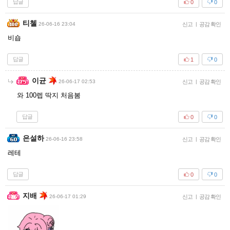
답글
0
0
티첼
26-06-16 23:04
신고
|
공감 확인
비숍
답글
1
0
이균
26-06-17 02:53
신고
|
공감 확인
와 100렙 딱지 처음봄
답글
0
0
은설하
26-06-16 23:58
신고
|
공감 확인
레테
답글
0
0
지배
26-06-17 01:29
신고
|
공감 확인