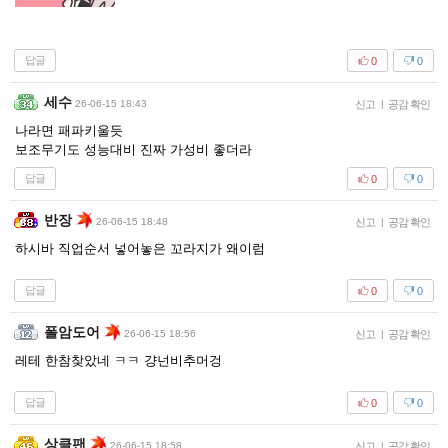
답글
0
0
세수
26-06-15 18:43
신고
|
공감 확인
나라면 패파키울듯
보조무기도 성능대비 진짜 가성비 좋더라
답글
0
0
반장
26-06-15 18:48
신고
|
공감 확인
하시바 직업순서 넣어놓은 꼬라지가 왜이럼
답글
0
0
폴암도어
26-06-15 18:56
신고
|
공감 확인
레테 한참찾았네 ㅋㅋ 걍넌비추머겅
답글
0
0
상클팬
26-06-15 18:58
신고
|
공감 확인