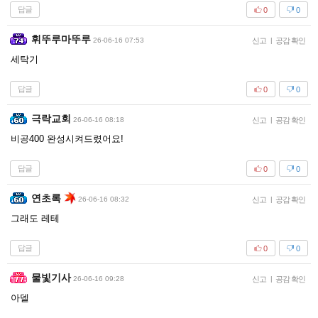
답글
0
0
휘뚜루마뚜루
26-06-16 07:53
신고
|
공감 확인
세탁기
답글
0
0
극락교회
26-06-16 08:18
신고
|
공감 확인
비공400 완성시켜드렸어요!
답글
0
0
연초록
26-06-16 08:32
신고
|
공감 확인
그래도 레테
답글
0
0
물빛기사
26-06-16 09:28
신고
|
공감 확인
아델