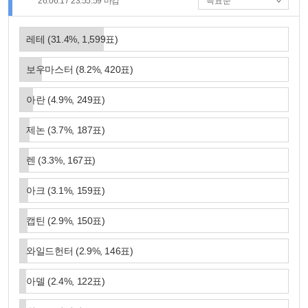
26.06.17 23:55:59
마감
레테
(
31.4
%,
1,599
표)
보우마스터
(
8.2
%,
420
표)
아란
(
4.9
%,
249
표)
제논
(
3.7
%,
187
표)
렌
(
3.3
%,
167
표)
아크
(
3.1
%,
159
표)
캡틴
(
2.9
%,
150
표)
와일드헌터
(
2.9
%,
146
표)
아델
(
2.4
%,
122
표)