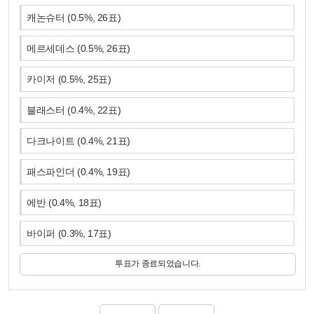
캐논슈터
(
0.5
%,
26
표)
메르세데스
(
0.5
%,
26
표)
카이저
(
0.5
%,
25
표)
블래스터
(
0.4
%,
22
표)
다크나이트
(
0.4
%,
21
표)
패스파인더
(
0.4
%,
19
표)
에반
(
0.4
%,
18
표)
바이퍼
(
0.3
%,
17
표)
투표가 종료되었습니다.