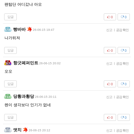
팬텀단 어디갔냐 아오
답글
0
0
빵바바
26-06-15 19:47
신고
|
공감 확인
나가뒤져
답글
0
0
향긋페퍼민트
26-06-15 20:02
신고
|
공감 확인
오오
답글
0
0
당황과황당
26-06-15 20:11
신고
|
공감 확인
렌이 생각보다 인기가 없네
답글
0
0
앳치
26-06-15 20:12
신고
|
공감 확인