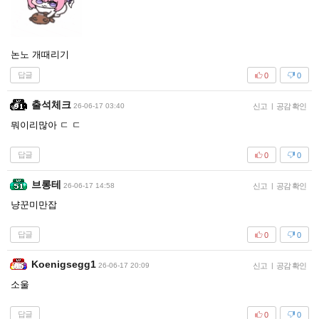
논노 개때리기
답글
0
0
출석체크
26-06-17 03:40
신고
|
공감 확인
뭐이리많아 ㄷ ㄷ
답글
0
0
브롱테
26-06-17 14:58
신고
|
공감 확인
냥꾼미만잡
답글
0
0
Koenigsegg1
26-06-17 20:09
신고
|
공감 확인
소울
답글
0
0