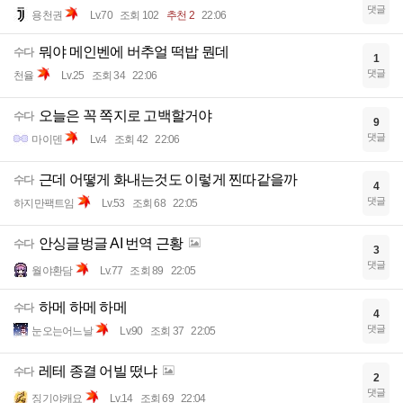
댓글
용천권
Lv.70
조회 102
추천 2
22:06
뭐야 메인벤에 버추얼 떡밥 뭔데
수다
1
댓글
천율
Lv.25
조회 34
22:06
오늘은 꼭 쪽지로 고백할거야
수다
9
댓글
마이덴
Lv.4
조회 42
22:06
근데 어떻게 화내는것도 이렇게 찐따같을까
수다
4
댓글
하지만팩트임
Lv.53
조회 68
22:05
안싱글벙글 AI 번역 근황
수다
3
댓글
월야환담
Lv.77
조회 89
22:05
하메 하메 하메
수다
4
댓글
눈오는어느날
Lv.90
조회 37
22:05
레테 종결 어빌 떴냐
수다
2
댓글
징기야캐요
Lv.14
조회 69
22:04