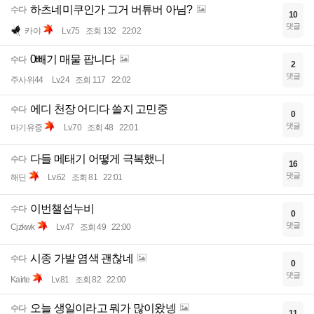
하츠네미쿠인가 그거 버튜버 아님?
수다
10
댓글
카야
Lv.75
조회 132
22:02
0빼기 매물 팝니다
수다
2
댓글
주사위44
Lv.24
조회 117
22:02
에디 천장 어디다 쓸지 고민중
수다
0
댓글
마기유중
Lv.70
조회 48
22:01
다들 메태기 어떻게 극복했니
수다
16
댓글
해딘
Lv.62
조회 81
22:01
이번챌섭누비
수다
0
댓글
Cjzkwk
Lv.47
조회 49
22:00
시종 가발 염색 괜찮네
수다
0
댓글
Kairte
Lv.81
조회 82
22:00
오늘 생일이라고 뭐가 많이왔넹
수다
11