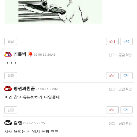
.
답글
1
0
리틀빅
26-06-15 20:43
신고
|
공감 확인
ㅋㅋㅋ
답글
0
0
펭귄과흰곰
26-06-15 21:02
신고
|
공감 확인
이건 참 자유분방하게 나열했네
답글
0
0
갈렙
26-06-15 22:25
신고
|
공감 확인
사서 욕먹는 건 역시 논황 ㅋㅋ