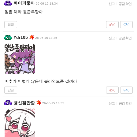
빠이퍼좋아
26-06-15 18:34
신고
|
공감 확인
일좀 해라 월급루팡아
답글
0
0
Ydr105
26-06-15 18:35
신고
|
공감 확인
비추가 이렇게 많은데 블라인드좀 걸려라
답글
0
0
병신겜안함
26-06-15 18:35
신고
|
공감 확인