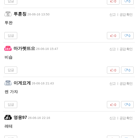
답글
0
0
투훈칭
26-06-16 13:50
신고
|
공감 확인
투완
답글
0
0
마가렛뜨으
26-06-16 15:47
신고
|
공감 확인
비숍
답글
0
0
이게요게
26-06-16 21:43
신고
|
공감 확인
렌 가쟈
답글
0
0
영웅97
26-06-16 22:16
신고
|
공감 확인
레테