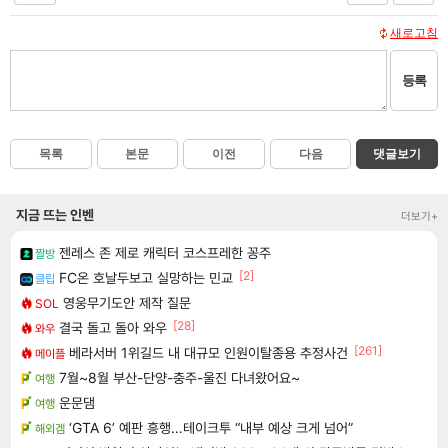
새로고침
등록
목록
본문
이전
다음
댓글보기
지금 뜨는 인벤
더보기+
젠레스 존 제로 캐릭터 코스프레한 꽁주
짤방
[2]
FC온 호날두보고 실망하는 민교
클립
영웅무기도안 제작 질문
SOL
[28]
결국 돌고 돌아 와우
와우
[261]
베라서버 1위길드 내 대규모 인원이탈종용 추정사건
메이플
7월~8월 부산-단양-충주-울진 다녀왔어요~
여행
운문댐
여행
‘GTA 6’ 예판 흥행…테이크투 “내부 예상 크게 넘어”
해외겜