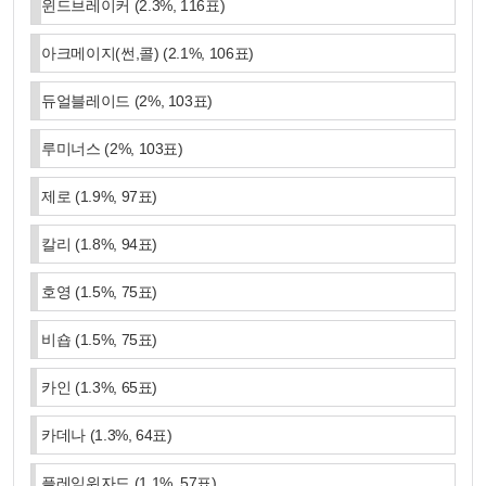
윈드브레이커
(
2.3
%,
116
표)
아크메이지(썬,콜)
(
2.1
%,
106
표)
듀얼블레이드
(
2
%,
103
표)
루미너스
(
2
%,
103
표)
제로
(
1.9
%,
97
표)
칼리
(
1.8
%,
94
표)
호영
(
1.5
%,
75
표)
비숍
(
1.5
%,
75
표)
카인
(
1.3
%,
65
표)
카데나
(
1.3
%,
64
표)
플레임위자드
(
1.1
%,
57
표)