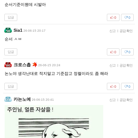
순서기준이뭔데 시발아
답글
0
0
Sia1
26-06-15 20:17
신고
|
공감 확인
순서 ㅅㅂ
답글
0
0
크로스촙
26-06-15 20:24
신고
|
공감 확인
논노야 생각난대로 적지말고 기준잡고 정렬이라도 좀 해라
답글
0
0
카논노예
26-06-15 20:41
신고
|
공감 확인