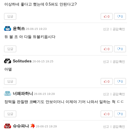
이상하네 좋다고 했는데 0.5퍼도 안된다고?
답글
0
0
윤혁쓰
26-06-15 19:23
신고
|
공감 확인
듀 블 조 아 다들 듀블키웁시다
답글
0
0
Solitudes
26-06-15 19:25
신고
|
공감 확인
아델
답글
0
0
너패파하니
26-06-15 19:29
신고
|
공감 확인
정떡들 판칠땐 코빼기도 안보이더니 이제야 기어 나와서 일하는 척 ㄷㄷ
답글
0
0
슈슈파나
26-06-15 19:29
신고
|
공감 확인