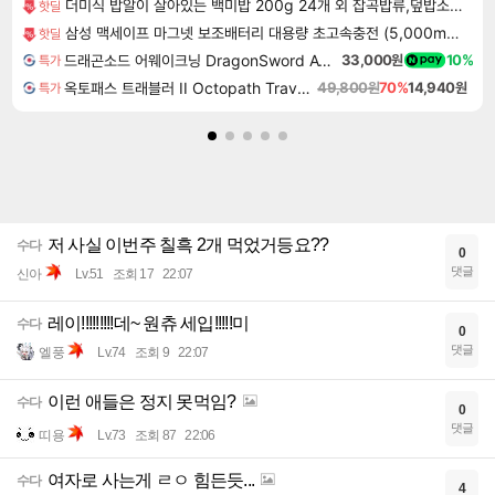
더미식 밥알이 살아있는 백미밥 200g 24개 외 잡곡밥류,덮밥소스7종 외
핫딜
삼성 맥세이프 마그넷 보조배터리 대용량 초고속충전 (5,000mAh 유선25W 무선15W)
핫딜
드래곤소드 어웨이크닝 DragonSword Awakening
33,000원
10%
특가
옥토패스 트래블러 II Octopath Traveler II
49,800원
70%
14,940원
특가
저 사실 이번주 칠흑 2개 먹었거등요??
수다
0
댓글
신아
Lv.51
조회 17
22:07
레이!!!!!!!!!데~ 원츄 세입!!!!!미
수다
0
댓글
엘풍
Lv.74
조회 9
22:07
이런 애들은 정지 못먹임?
수다
0
댓글
띠용
Lv.73
조회 87
22:06
여자로 사는게 ㄹㅇ 힘든듯...
수다
4