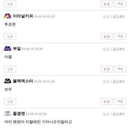
답글
0
0
이터널키퍼
26-06-16 00:33
신고
|
공감 확인
투표완
답글
0
0
부일
26-06-16 00:36
신고
|
공감 확인
아델
답글
0
0
블랙덱스터
26-06-16 01:34
신고
|
공감 확인
보우
답글
0
0
즐겜맨
26-06-16 02:59
신고
|
공감 확인
야이 텐련아 이럴때만 기어나오지말라고