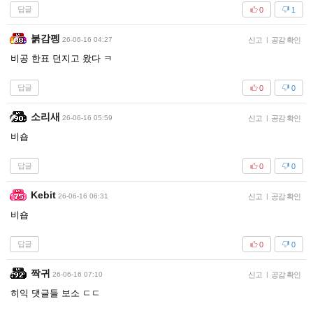
답글
0
1
붉감펭
26-06-16 04:27
신고
|
공감 확인
비공 한표 던지고 왔다 ㅋ
답글
0
0
소리새
26-06-16 05:59
신고
|
공감 확인
비숍
답글
0
0
Kebit
26-06-16 06:31
신고
|
공감 확인
비숍
답글
0
0
짝귀
26-06-16 07:10
신고
|
공감 확인
히익 댓글들 보소 ㄷㄷ