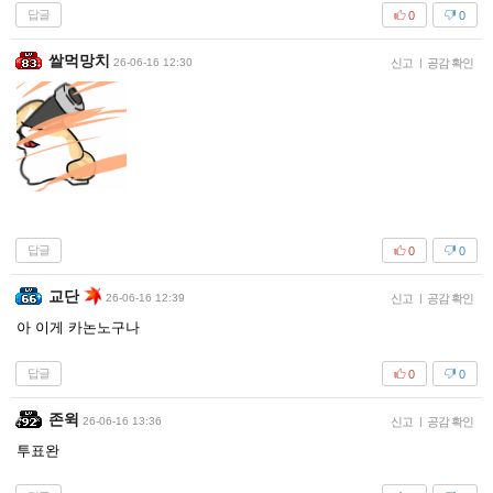
답글
0
0
쌀먹망치
26-06-16 12:30
신고
|
공감 확인
답글
0
0
교단
26-06-16 12:39
신고
|
공감 확인
아 이게 카논노구나
답글
0
0
존윅
26-06-16 13:36
신고
|
공감 확인
투표완