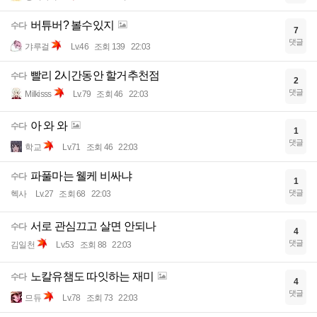
버튜버? 볼수있지
수다
7
댓글
갸루걸
Lv.46
조회 139
22:03
빨리 2시간동안 할거추천점
수다
2
댓글
Milkisss
Lv.79
조회 46
22:03
아 와 와
수다
1
댓글
학교
Lv.71
조회 46
22:03
파풀마는 웰케 비싸냐
수다
1
댓글
헥사
Lv.27
조회 68
22:03
서로 관심끄고 살면 안되나
수다
4
댓글
김일천
Lv.53
조회 88
22:03
노칼유챔도 따잇하는 재미
수다
4
댓글
므듀
Lv.78
조회 73
22:03