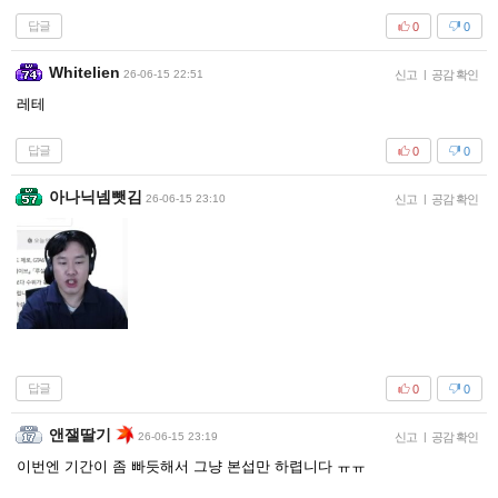
답글
0
0
Whitelien
26-06-15 22:51
신고
|
공감 확인
레테
답글
0
0
아나닉넴뺏김
26-06-15 23:10
신고
|
공감 확인
답글
0
0
앤잴딸기
26-06-15 23:19
신고
|
공감 확인
이번엔 기간이 좀 빠듯해서 그냥 본섭만 하렵니다 ㅠㅠ