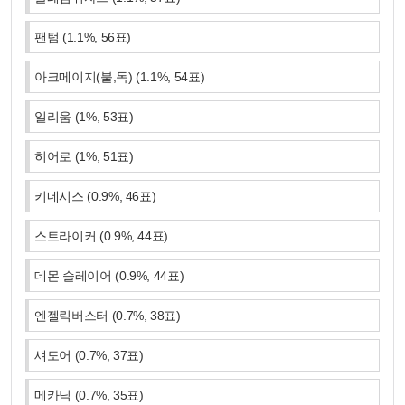
팬텀
(
1.1
%,
56
표)
아크메이지(불,독)
(
1.1
%,
54
표)
일리움
(
1
%,
53
표)
히어로
(
1
%,
51
표)
키네시스
(
0.9
%,
46
표)
스트라이커
(
0.9
%,
44
표)
데몬 슬레이어
(
0.9
%,
44
표)
엔젤릭버스터
(
0.7
%,
38
표)
섀도어
(
0.7
%,
37
표)
메카닉
(
0.7
%,
35
표)