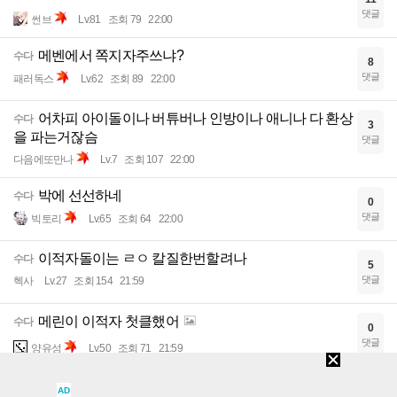
댓글
썬브
Lv.81
조회 79
22:00
메벤에서 쪽지자주쓰냐?
수다
8
댓글
패러독스
Lv.62
조회 89
22:00
어차피 아이돌이나 버튜버나 인방이나 애니나 다 환상
수다
3
을 파는거잖슴
댓글
다음에또만나
Lv.7
조회 107
22:00
박에 선선하네
수다
0
댓글
빅토리
Lv.65
조회 64
22:00
이적자돌이는 ㄹㅇ 칼질한번할려나
수다
5
댓글
헥사
Lv.27
조회 154
21:59
메린이 이적자 첫클했어
수다
0
댓글
양유성
Lv.50
조회 71
21:59
뭔 날씨가 하루아침에 확 바뀌냐
수다
4
AD