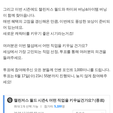
그리고 이번 시즌에도 챌린저스 월드와 하이퍼 버닝&아이템 버닝
이 함께 찾아옵니다.
매번 혜택의 고점을 갱신해온 만큼, 이번에도 풍성한 보상이 준비되
어 있는데요.
새로운 캐릭터를 키우기 좋은 시기라는거죠!
여러분은 이번 챌섭에서 어떤 직업을 키우실 건가요?
세상에서 가장 고민되는 직업 선정, 투표를 통해 여러분의 의견을
들려주세요.
투표에 참여해주신 모든 분들께 인벤 포인트 1,000이니를 드립니다.
투표는 6월 17일(수) 23시 55분까지 진행되니, 늦지 않게 참여해주
세요!
제
Q
챌린저스 월드 시즌4, 어떤 직업을 키우실건가요?
(종료)
목
최대
1
개 선택 가능
참가자:
5,100
명
: