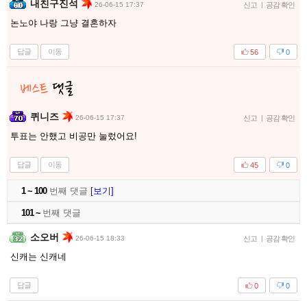
내친구진석
26-06-15 17:37
신고
|
공감 확인
논노야 나랑 그냥 결혼하자
답글
이동
56
0
퀴니즈
26-06-15 17:37
신고
|
공감 확인
투표는 안했고 비공만 눌렀어요!
답글
이동
45
0
1 ~ 100
번째 댓글
[보기]
101 ~
번째 댓글
소오버
26-06-15 18:33
신고
|
공감 확인
신캐는 신캐네
답글
0
0