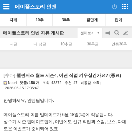
메이플스토리
인벤
자게
10추
30추
질답게
팁게
메이플스토리 인벤 자유 게시판
전체보기
공
검
글
지
색
내글
내 댓글
10추글
30추글
인증30추
on/off
쓰
기
[수다]
챌린저스 월드 시즌4, 어떤 직업 키우실건가요? (종료)
Noori
댓글: 158 개
조회:
43372
추천:
47
비공감:
445
2026-06-15 17:35:47
안녕하세요, 인벤팀입니다.
메이플스토리 여름 업데이트가 6월 18일(목)에 적용됩니다.
성수기 시즌 업데이트답게, 이번에도 신규 직업과 스킬, 보스, 다채
로운 이벤트가 준비되어 있죠.