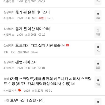
댓글
레졸루트
Lv.70
조회 4081
07-19
옳게 된 은월 리마스터
상상패치
0
댓글
레졸루트
Lv.70
조회 3595
추천 1
07-19
옳게 된 아란 리마스터
상상패치
1
댓글
레졸루트
Lv.70
조회 2698
07-19
오로라의 가호 실제 시전모습
상상패치
0
댓글
Tttte
Lv.8
조회 3448
06-24
팬텀 리마스터
상상패치
0
댓글
레졸루트
Lv.70
조회 3445
06-01
(자작 스크립트)새벽별 연회 베로니카 vs 레사 스크립
소설
0
트 수정 (베로니카의 캐릭터성 살려서 수정)
댓글
메이플사유
Lv.29
조회 2276
05-31
보우마스터 스킬 개선
스킬
0