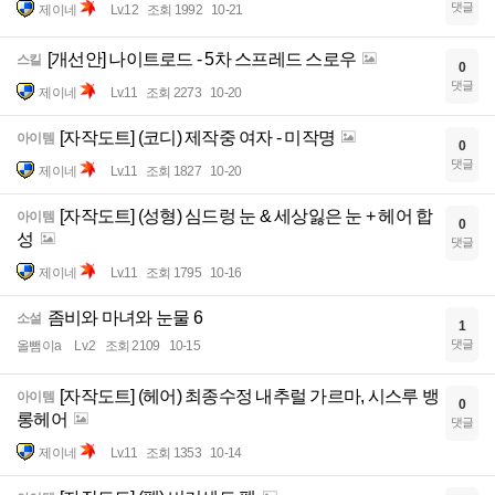
댓글
제이네
Lv.12
조회 1992
10-21
[개선안] 나이트로드 - 5차 스프레드 스로우
스킬
0
댓글
제이네
Lv.11
조회 2273
10-20
[자작도트] (코디) 제작중 여자 - 미작명
아이템
0
댓글
제이네
Lv.11
조회 1827
10-20
[자작도트] (성형) 심드렁 눈 & 세상잃은 눈 + 헤어 합
아이템
0
성
댓글
제이네
Lv.11
조회 1795
10-16
좀비와 마녀와 눈물 6
소설
1
댓글
올뺌이a
Lv.2
조회 2109
10-15
[자작도트] (헤어) 최종수정 내추럴 가르마, 시스루 뱅
아이템
0
롱헤어
댓글
제이네
Lv.11
조회 1353
10-14