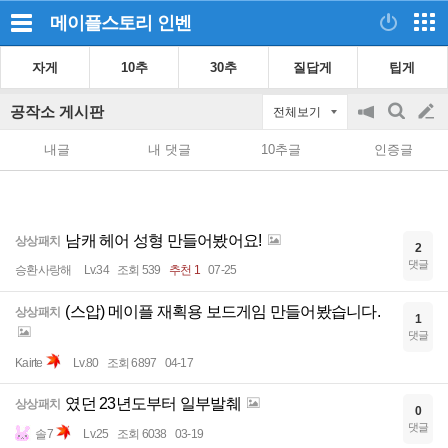
메이플스토리
인벤
자게
10추
30추
질답게
팁게
공작소 게시판
전체보기
공
검
글
지
색
내글
내 댓글
10추글
인증글
on/off
쓰
기
남캐 헤어 성형 만들어봤어요!
상상패치
2
댓글
승환사랑해
Lv.34
조회 539
추천 1
07-25
(스압) 메이플 재획용 보드게임 만들어봤습니다.
상상패치
1
댓글
Kairte
Lv.80
조회 6897
04-17
였던 23년도부터 일부발췌
상상패치
0
댓글
솔7
Lv.25
조회 6038
03-19