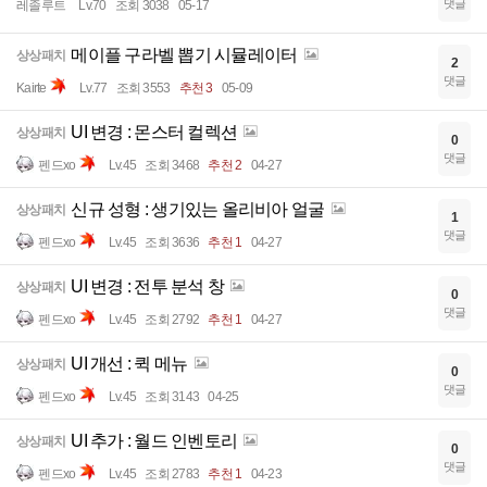
댓글
레졸루트
Lv.70
조회 3038
05-17
메이플 구라벨 뽑기 시뮬레이터
상상패치
2
댓글
Kairte
Lv.77
조회 3553
추천 3
05-09
UI 변경 : 몬스터 컬렉션
상상패치
0
댓글
펜드xo
Lv.45
조회 3468
추천 2
04-27
신규 성형 : 생기있는 올리비아 얼굴
상상패치
1
댓글
펜드xo
Lv.45
조회 3636
추천 1
04-27
UI 변경 : 전투 분석 창
상상패치
0
댓글
펜드xo
Lv.45
조회 2792
추천 1
04-27
UI 개선 : 퀵 메뉴
상상패치
0
댓글
펜드xo
Lv.45
조회 3143
04-25
UI 추가 : 월드 인벤토리
상상패치
0
댓글
펜드xo
Lv.45
조회 2783
추천 1
04-23