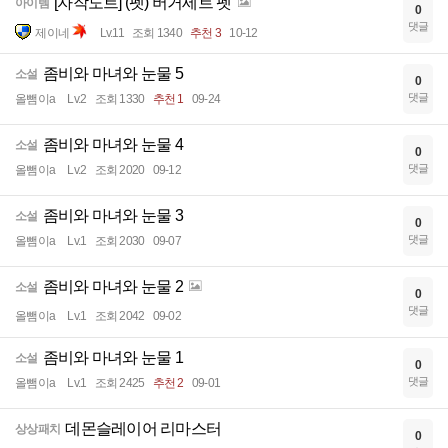
[자작도트] (펫) 버거세트 펫
아이템
0
댓글
제이네
Lv.11
조회 1340
추천 3
10-12
좀비와 마녀와 눈물 5
소설
0
댓글
올뺌이a
Lv.2
조회 1330
추천 1
09-24
좀비와 마녀와 눈물 4
소설
0
댓글
올뺌이a
Lv.2
조회 2020
09-12
좀비와 마녀와 눈물 3
소설
0
댓글
올뺌이a
Lv.1
조회 2030
09-07
좀비와 마녀와 눈물 2
소설
0
댓글
올뺌이a
Lv.1
조회 2042
09-02
좀비와 마녀와 눈물 1
소설
0
댓글
올뺌이a
Lv.1
조회 2425
추천 2
09-01
데몬슬레이어 리마스터
상상패치
0