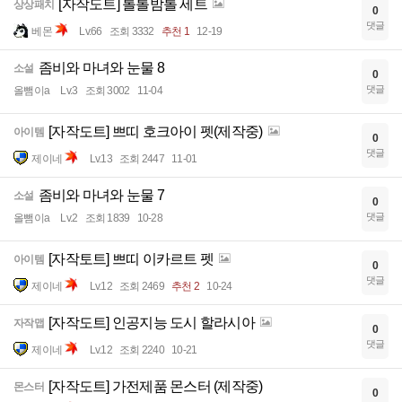
[자작도트] 톨톨밤톨 세트
상상패치
0
댓글
베몬
Lv.66
조회 3332
추천 1
12-19
좀비와 마녀와 눈물 8
소설
0
댓글
올뺌이a
Lv.3
조회 3002
11-04
[자작도트] 쁘띠 호크아이 펫(제작중)
아이템
0
댓글
제이네
Lv.13
조회 2447
11-01
좀비와 마녀와 눈물 7
소설
0
댓글
올뺌이a
Lv.2
조회 1839
10-28
[자작토트] 쁘띠 이카르트 펫
아이템
0
댓글
제이네
Lv.12
조회 2469
추천 2
10-24
[자작도트] 인공지능 도시 할라시아
자작맵
0
댓글
제이네
Lv.12
조회 2240
10-21
[자작도트] 가전제품 몬스터 (제작중)
몬스터
0