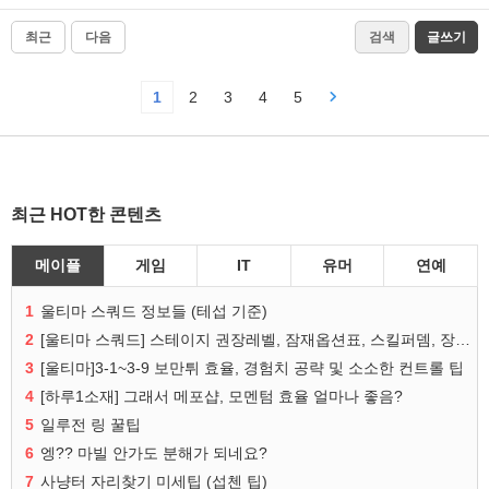
최근
다음
검색
글쓰기
1
2
3
4
5
최근 HOT한 콘텐츠
메이플
게임
IT
유머
연예
1
울티마 스쿼드 정보들 (테섭 기준)
2
[울티마 스쿼드] 스테이지 권장레벨, 잠재옵션표, 스킬퍼뎀, 장비 리스트 및 능력치 공유
3
[울티마]3-1~3-9 보만튀 효율, 경험치 공략 및 소소한 컨트롤 팁
4
[하루1소재] 그래서 메포샵, 모멘텀 효율 얼마나 좋음?
5
일루전 링 꿀팁
6
엥?? 마빌 안가도 분해가 되네요?
7
사냥터 자리찾기 미세팁 (섭첸 팁)