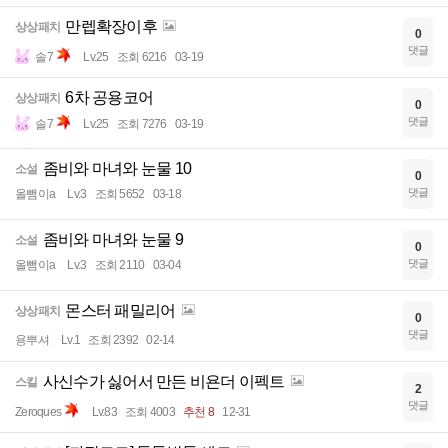
만렙확장이후
상상패치
0
댓글
솔7
Lv.25
조회 6216
03-19
6차 공용코어
상상패치
0
댓글
솔7
Lv.25
조회 7276
03-19
좀비와 마녀와 눈물 10
소설
0
댓글
올뺌이a
Lv.3
조회 5652
03-18
좀비와 마녀와 눈물 9
소설
0
댓글
올뺌이a
Lv.3
조회 2110
03-04
몬스터 패밀리어
상상패치
0
댓글
용뿌셔
Lv.1
조회 2392
02-14
사신수가 싫어서 만든 비욘더 이펙트
스킬
2
댓글
Zeroques
Lv.83
조회 4003
추천 8
12-31