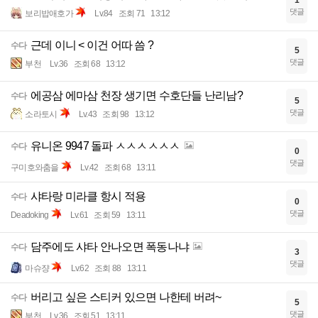
1
댓글
보리밥애호가
Lv.84
조회 71
13:12
근데 이니 < 이건 어따 씀 ?
수다
5
댓글
부천
Lv.36
조회 68
13:12
에공삼 에마삼 천장 생기면 수호단들 난리남?
수다
5
댓글
소라토시
Lv.43
조회 98
13:12
유니온 9947 돌파 ㅅㅅㅅㅅㅅㅅ
수다
0
댓글
구미호와춤을
Lv.42
조회 68
13:11
샤타랑 미라클 항시 적용
수다
0
댓글
Deadoking
Lv.61
조회 59
13:11
담주에도 샤타 안나오면 폭동나냐
수다
3
댓글
마슈쟝
Lv.62
조회 88
13:11
버리고 싶은 스티커 있으면 나한테 버려~
수다
5
댓글
부천
Lv.36
조회 51
13:11