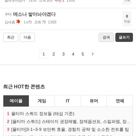
탈메못하겠다
Lv.10
조회 183
추천 1
13:03
메소나 쌓아놔야겠다
수다
0
댓글
김새촘
Lv.70
조회 79
13:03
최근
다음
검색
글쓰기
1
2
3
4
5
최근 HOT한 콘텐츠
메이플
게임
IT
유머
연예
1
울티마 스쿼드 정보들 (테섭 기준)
2
[울티마 스쿼드] 스테이지 권장레벨, 잠재옵션표, 스킬퍼뎀, 장비 리스트 및 능력치 공유
3
[울티마]3-1~3-9 보만튀 효율, 경험치 공략 및 소소한 컨트롤 팁