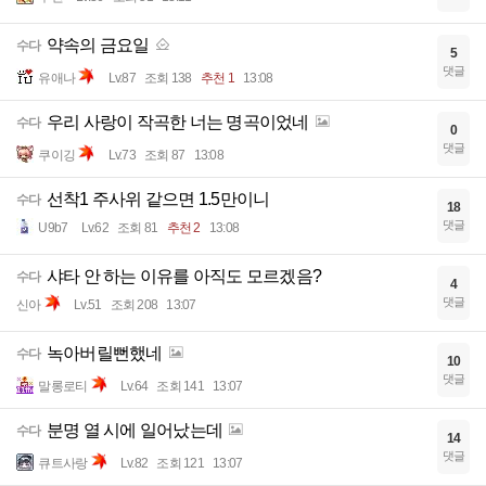
약속의 금요일
수다
5
댓글
유애나
Lv.87
조회 138
추천 1
13:08
우리 사랑이 작곡한 너는 명곡이었네
수다
0
댓글
쿠이깅
Lv.73
조회 87
13:08
선착1 주사위 같으면 1.5만이니
수다
18
댓글
U9b7
Lv.62
조회 81
추천 2
13:08
샤타 안 하는 이유를 아직도 모르겠음?
수다
4
댓글
신아
Lv.51
조회 208
13:07
녹아버릴뻔했네
수다
10
댓글
말롱로티
Lv.64
조회 141
13:07
분명 열 시에 일어났는데
수다
14
댓글
큐트사랑
Lv.82
조회 121
13:07