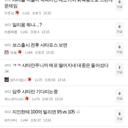
수다
0
문제임
댓글
두쫀섭
Lv.11
조회 5
13:15
일리움 뭐냐…?
수다
0
댓글
하룽빠룽
Lv.41
조회 4
13:15
보스출시 전후 샤타포스 보면
수다
0
댓글
꿔봄
Lv.64
조회 8
13:15
ㅋㅋ 샤타안주니까 메포 떨어지네 대중은 돌아섰다
수다
2
댓글
밤티마법사
Lv.75
조회 56
13:14
담주 샤타만 기다리는중
수다
0
댓글
잭스로마스터
Lv.74
조회 19
13:14
지인한테 100억 빌리면 95 vs 105
수다
9
댓글
배치부터
Lv.44
조회 87
13:14