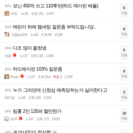
보닌 450억 쓰고 110후반(하드 메이린 배율)
수다
6
댓글
부천
Lv.36
조회 191
13:07
메린이 하메 템세팅 질문좀 부탁드립니당..
수다
8
댓글
그믐날새벽
Lv.42
조회 90
13:06
다조 많이 올랐넹
수다
6
댓글
양걸
Lv.37
조회 216
13:06
하드메이린 103% 질문좀
수다
8
댓글
Reuo
Lv.57
조회 154
추천 1
13:05
누가 그러던데 신창섭 예측당하는거 싫어한다고
수다
5
댓글
체티알
Lv.34
조회 182
13:05
림흉 2인 120퍼 할만한가
수다
19
댓글
레주
Lv.57
조회 172
13:05
귀 마네킹이 절실함
수다