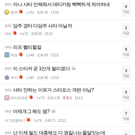
아나 샤타 안해줘서 데티카링 빡빡하게 쳐야하네
수다
0
댓글
붕쯔
Lv.51
조회 32
13:14
담주 경타 다담주 샤타 아닐까
수다
2
댓글
마러
Lv.72
조회 36
13:13
리프 빨리할걸
수다
0
댓글
메숭
Lv.46
조회 45
13:13
이 스티커 곧 1만개 팔리겠다
수다
3
댓글
부키
Lv.97
조회 85
13:13
샤타 안하는 이유가 스타포스 개편 아님?
수다
5
댓글
메이프르르
Lv.73
조회 133
추천 1
13:12
아재개그 헤도 뎀?
수다
7
댓글
너그런겜하니
Lv.74
조회 71
13:12
난 이제 필드 대충해도 다 원킬나는줄알앗는데
수다