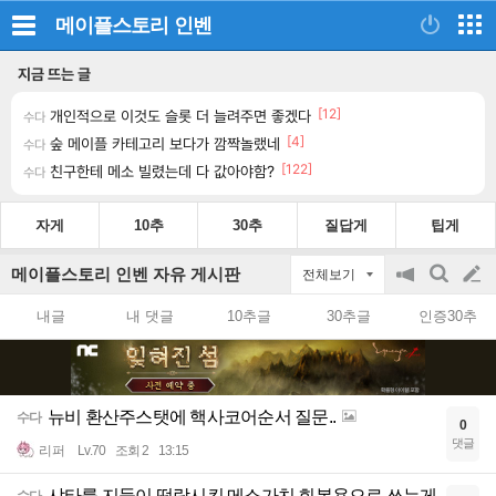
메이플스토리
인벤
지금 뜨는 글
[12]
개인적으로 이것도 슬롯 더 늘려주면 좋겠다
수다
[4]
숲 메이플 카테고리 보다가 깜짝놀랬네
수다
[122]
친구한테 메소 빌렸는데 다 값아야함?
수다
자게
10추
30추
질답게
팁게
메이플스토리 인벤 자유 게시판
전체보기
공
검
글
지
색
내글
내 댓글
10추글
30추글
인증30추
on/off
쓰
기
뉴비 환산주스탯에 핵사코어순서 질문..
수다
0
댓글
리퍼
Lv.70
조회 2
13:15
샤타를 지들이 떡락시킨 메소가치 회복용으로 쓰는게