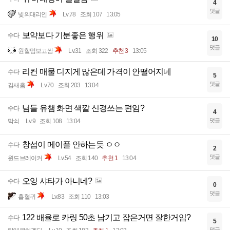
4
댓글
빛의대리인
Lv.78
조회 107
13:05
보약보다 기분좋은 행위
수다
10
댓글
원할멈보고쌈
Lv.31
조회 322
추천 3
13:05
리컨 매물 디지게 많은데 가격이 안떨어지네
수다
5
댓글
김새촘
Lv.70
조회 203
13:04
님들 유챔 화면 색깔 신경쓰는 편임?
수다
4
댓글
막쇠
Lv.9
조회 108
13:04
창섭이 메이플 안하는듯 ㅇㅇ
수다
2
댓글
윈드브레이커
Lv.54
조회 140
추천 1
13:04
오잉 샤타가 아니네?
수다
0
댓글
흡혈귀
Lv.83
조회 110
13:03
122 배율로 카링 50초 남기고 잡은거면 잘한거임?
수다
5
댓글