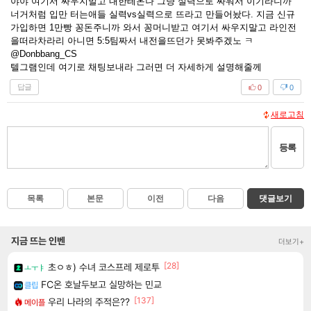
야야 여기서 싸우지말고 내한테온나 그냥 실력으로 싸워서 이기라니까
너거처럼 입만 터는애들 실력vs실력으로 뜨라고 만들어놨다. 지금 신규
가입하면 1만빵 꽁돈주니까 와서 꽁머니받고 여기서 싸우지말고 라인전
을떠라차라리 아니면 5:5팀짜서 내전을뜨던가 못봐주겠노 ㅋ
@Donbbang_CS
텔그램인데 여기로 채팅보내라 그러면 더 자세하게 설명해줄께
답글
0
0
새로고침
등록
목록
본문
이전
다음
댓글보기
지금 뜨는 인벤
더보기+
[28]
초ㅇㅎ) 수녀 코스프레 제로투
ㅗㅜㅑ
FC온 호날두보고 실망하는 민교
클립
[137]
우리 나라의 주적은??
메이플