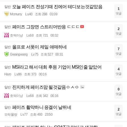
오늘 페이즈 전성기때 진에어 테디보는것같았음
일반
1
댓글
Mcmurry
Lv.40
조회 288
01:09
페이즈 그장면 스트리머반응 ㄷㄷㄷ
일반
2
댓글
호떡이냥
Lv.68
조회 721
00:32
올프로 서폿이 제일 애매하네
일반
7
댓글
Gwangwang
Lv.75
조회 527
00:31
MSI라고 해서 대회 후원 기업이 MSI인줄 알았어
일반
4
댓글
Haro
Lv.86
조회 373
00:16
진지하게 페이즈맘 될것같음ㅇㅅㅇ
일반
0
댓글
호떡이냥
Lv.68
조회 342
00:16
페이즈 활약하니 응겔이 날뛰네
일반
2
댓글
모락몰랑
Lv.77
조회 493
23:50