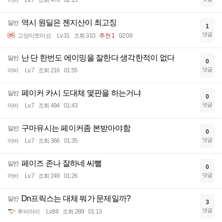
어바
Lv.7
조회 470
02:13
역시 원딜은 젠지산이 최고징
일반
1
댓글
고양이쪼아요
Lv.31
조회 310
추천 1
02:08
난 단 한번도 에이밍을 잘한다 생각한적이 없다
일반
0
댓글
어바
Lv.7
조회 216
01:55
페이커 카시 도대체 몇판을 하는거냐
일반
0
댓글
어바
Lv.7
조회 494
01:43
구마유시는 페이커좀 본받아야함
일반
0
댓글
어바
Lv.7
조회 366
01:35
페이즈 존나 잘하네 씨뻘
일반
0
댓글
어바
Lv.7
조회 249
01:26
Dn프릭스는 대체 뭐가 문제일까?
일반
3
댓글
루비아이
Lv.88
조회 289
01:13