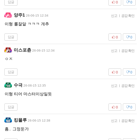
답글
0
0
양주1
26-06-15 12:34
신고
|
공감 확인
이형 롤잘알 ㅋㅋㅋ 개추
답글
0
0
미스포츈
26-06-15 12:34
신고
|
공감 확인
ㅇㅈ
답글
0
0
수극
26-06-15 12:35
신고
|
공감 확인
이형 티어 마스터이상일듯
답글
0
0
킹몰루
26-06-15 12:38
신고
|
공감 확인
흠.. 그정둔가