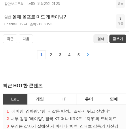
댓글
잠만보드루와
Lv.50
조회 292
21:23
올해 올프로 미드 개빡아님?
일반
7
댓글
Channel
Lv.74
조회 912
21:23
최근
다음
검색
글쓰기
1
2
3
4
5
최근 HOT한 콘텐츠
LoL
게임
IT
유머
연예
1
'에이밍' 김하람, "팀 내 갈등 반성... 끝까지 뛰고 싶었다"
2
내부 갈등 '에이밍', 결국 KT 떠나 KRX로...'지우'와 트레이드
3
우리는 갑자기 잘해진 게 아니다 '씨맥' 김대호 감독의 자신감