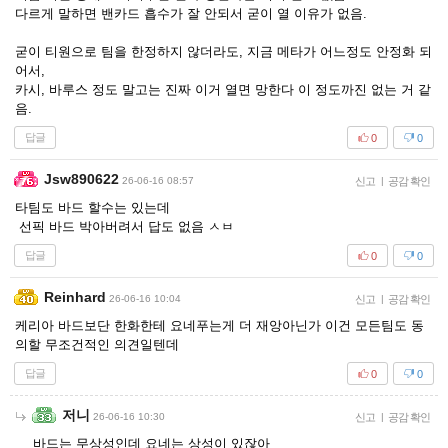
다르게 말하면 밴카드 흡수가 잘 안되서 굳이 열 이유가 없음.
굳이 티원으로 팀을 한정하지 않더라도, 지금 메타가 어느정도 안정화 되
어서,
카시, 바루스 정도 말고는 진짜 이거 열면 망한다 이 정도까진 없는 거 같
음.
답글
0
0
Jsw890622
26-06-16 08:57
신고
|
공감 확인
타팀도 바드 할수는 있는데
선픽 바드 박아버려서 답도 없음 ㅅㅂ
답글
0
0
Reinhard
26-06-16 10:04
신고
|
공감 확인
케리아 바드보단 한화한테 요네푸는게 더 재앙아닌가 이건 모든팀도 동
의할 무조건적인 의견일텐데
답글
0
0
저니
26-06-16 10:30
신고
|
공감 확인
바드는 무상성인데 요네는 상성이 있잖아