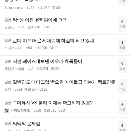
댓글
Sakamotoma
Lv.13
조회 289
07:00
티~원 이젠 유쾌밈이네 ㅋㅋ
일반
0
댓글
말랑군
Lv.18
조회 287
05:01
근데 미드 빼곤 세대교체 착실히 되고 있네
일반
1
댓글
하리보피치
Lv.54
조회 386
04:10
저런 페이즈내보낸 이유가 쵸독들이
일반
0
댓글
젠첩은노양심
Lv.5
조회 291
03:54
일반인도 메이크업 받으면 아이돌급 되는게 팩트인듯
일반
0
댓글
희려
Lv.24
조회 207
03:52
구마유시 VS 룰러 이제는 확고하지 않음?
일반
5
댓글
똥피엘황레알
Lv.39
조회 516
03:34
씨맥의 문제점
일반
5
댓글