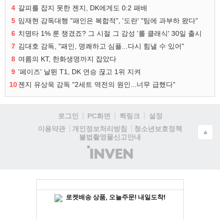
4
갈피를 잡지 못한 젠지, DK에게도 0:2 패배
5
임재현 감독대행 "패인은 복합적", '도란' "팀에 과부하 왔다"
6
치명타 1% 룬 챙겼죠? 그 시절 그 감성 '롤 클래식' 30일 출시
7
김대호 감독, "패인, 명쾌하고 심플...다시 힘낼 수 있어"
8
여름의 KT, 한화생명까지 잡았다
9
'페이즈' 날뛴 T1, DK 연승 끊고 1위 지켜
10
젠지 유상욱 감독 "2세트 역전의 원인...너무 급했다"
로그인
PC화면
퀵링크
설정
청소년보호정책
이용약관
개인정보처리방침
▲
불법촬영물신고안내
(주)
인
벤