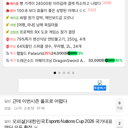
[208]
빵 가격이 24500원 이라길래 결제 취소하고 나왔다
메이플
[102]
100:8 보다 효율이 좋은 상향된 아제나 ㄷㄷ
로아
AI발 원가 압박, 메인보드값 오르나
해외겜
[여행_국내] 남해 독일마을
여행
프로젝트 RX 도쿄 게임쇼 참가 결정
섭컬겜
79%특가 랜선식당 연탄불고기, 250g, 4개
핫딜
64%할인 스파클 생수, 무라벨, 2L, 24개
핫딜
팰월드 Palworld
25%
24,000원
5%
특가
드래곤소드 어웨이크닝 DragonSword Awakening
33,000원
10%
특가
근데 이번시즌 올프로 어렵다
일반
0
댓글
맞말
Lv.70
조회 52
07:46
오피셜) 대한민국 Esports Nations Cup 2026 국가대표
일반
2
명단 모두 확정