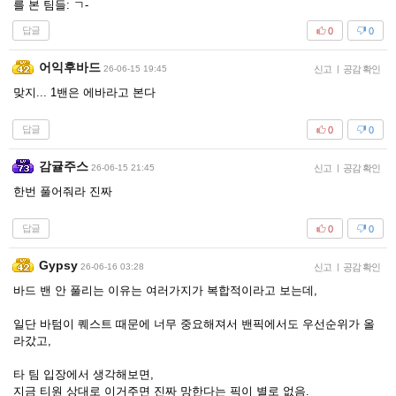
를 본 팀들: ㄱ-
답글
0
0
어익후바드
26-06-15 19:45
신고
|
공감 확인
맞지... 1밴은 에바라고 본다
답글
0
0
감귤주스
26-06-15 21:45
신고
|
공감 확인
한번 풀어줘라 진짜
답글
0
0
Gypsy
26-06-16 03:28
신고
|
공감 확인
바드 밴 안 풀리는 이유는 여러가지가 복합적이라고 보는데,
일단 바텀이 퀘스트 때문에 너무 중요해져서 밴픽에서도 우선순위가 올
라갔고,
타 팀 입장에서 생각해보면,
지금 티원 상대로 이거주면 진짜 망한다는 픽이 별로 없음.