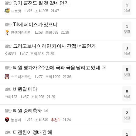
딮기 킅전도 질 것 같네 먼가
일반
1
댓글
프로핏
Lv.76
조회 395
21:47
T1에 페이즈가 있으니
일반
1
댓글
인생이란의미
Lv.58
조회 683
21:39
그러고보니 이러면 카이사 간접 너프인가
일반
3
댓글
Kh8551
Lv.17
조회 548
21:39
티원 평가가 2주만에 극과 극을 달리고 있네
일반
5
댓글
스오타거주민
Lv.77
조회 1209
21:36
비원딜 메타
일반
0
댓글
크하123
Lv.57
조회 298
21:29
티원 승리축하
일반
2
댓글
농붕이
Lv.72
조회 549
추천 1
21:24
티젠한이 정배긴 해
일반
1