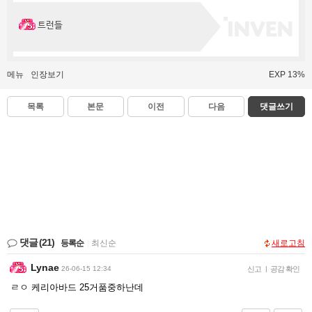
트런들
메뉴
인장보기
EXP 13%
목록
본문
이전
다음
댓글쓰기
댓글
(21)
등록순
|
최신순
새로고침
Lynae
26-06-15 12:34
신고
|
공감 확인
ㄹㅇ 케리아바드 25거품중하난데