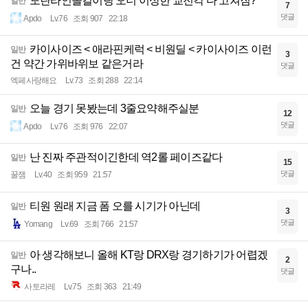
도란라인솔킬이랑 오너 이상한 교전각 다 고쳐짐?
일반
7
댓글
Apdo
Lv.76
조회 907
22:18
카이사이즈 < 애라핀케럭 < 비원딜 < 카이사이즈 이런
일반
3
건 약간 가위바위보 같은거라
댓글
엑페사랑해요
Lv.73
조회 288
22:14
오늘 경기 못봤는데 3줄요약해주실분
일반
12
댓글
Apdo
Lv.76
조회 976
22:07
난 진짜 주관적이긴한데 역2롤 페이즈같다
일반
15
댓글
꿀잼
Lv.40
조회 959
21:57
티원 원래 지금 폼 오를 시기가 아닌데
일반
3
댓글
Yomang
Lv.69
조회 766
21:57
아 생각해보니 올해 KT랑 DRX랑 경기하기가 어렵겠
일반
2
구나..
댓글
사토라레
Lv.75
조회 363
21:49