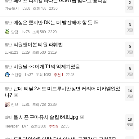
페이즈 피지컬 하나는 GOAT급 맞다고 생각함
일반
2
댓글
겨울도시
Lv.68
조회 488
23:36
예상은 했지만 DK는 더 발전해야 할 듯
일반
3
댓글
당첨
Lv.76
조회 589
23:20
티원팬이본 티원 파훼법
일반
0
댓글
Luke123
Lv.29
조회 530
23:19
비원딜 << 이게 T1의 억제기였음
일반
8
댓글
스캔중
Lv.37
조회 1083
추천 1
22:48
근데 티딮 2세트 미드루시안장면 커리어 미카엘없었
일반
14
나?
댓글
썬브
Lv.81
조회 728
22:39
올 시즌 구마유시 솔킬 64회..jpg
일반
18
댓글
Hlev1per
Lv.7
조회 2300
추천 9
22:35