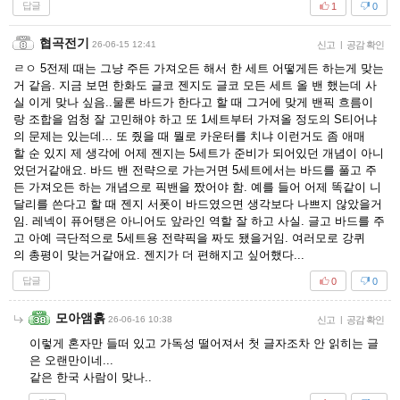
답글
1
0
협곡전기
26-06-15 12:41
신고
|
공감 확인
ㄹㅇ 5전제 때는 그냥 주든 가져오든 해서 한 세트 어떻게든 하는게 맞는
거 같음. 지금 보면 한화도 글코 젠지도 글코 모든 세트 올 밴 했는데 사
실 이게 맞나 싶음..물론 바드가 한다고 할 때 그거에 맞게 밴픽 흐름이
랑 조합을 엄청 잘 고민해야 하고 또 1세트부터 가져올 정도의 S티어냐
의 문제는 있는데... 또 줬을 때 뭘로 카운터를 치냐 이런거도 좀 애매
할 순 있지 제 생각에 어제 젠지는 5세트가 준비가 되어있던 개념이 아니
었던거같애요. 바드 밴 전략으로 가는거면 5세트에서는 바드를 풀고 주
든 가져오든 하는 개념으로 픽밴을 짰어야 함. 예를 들어 어제 똑같이 니
달리를 쓴다고 할 때 젠지 서폿이 바드였으면 생각보다 나쁘지 않았을거
임. 레넥이 퓨어탱은 아니어도 앞라인 역할 잘 하고 사실. 글고 바드를 주
고 아예 극단적으로 5세트용 전략픽을 짜도 됐을거임. 여러모로 강퀴
의 총평이 맞는거같애요. 젠지가 더 편해지고 싶어했다...
답글
0
0
모아앰흙
26-06-16 10:38
신고
|
공감 확인
이렇게 혼자만 들떠 있고 가독성 떨어져서 첫 글자조차 안 읽히는 글
은 오랜만이네...
같은 한국 사람이 맞나..