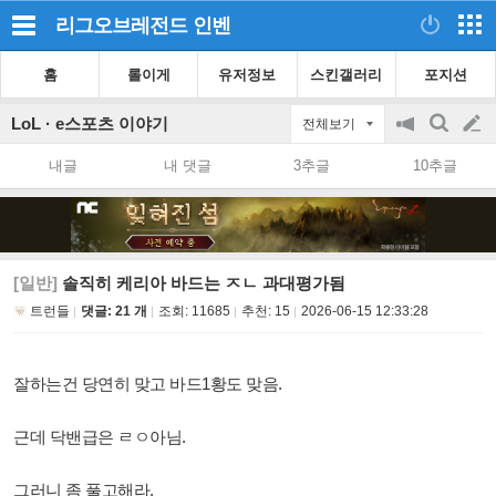
리그오브레전드
인벤
홈
롤이게
유저정보
스킨갤러리
포지션
LoL · e스포츠 이야기
전체보기
공
검
글
지
색
내글
내 댓글
3추글
10추글
on/off
쓰
기
[일반]
솔직히 케리아 바드는 ㅈㄴ 과대평가됨
트런들
댓글: 21 개
조회:
11685
추천:
15
2026-06-15 12:33:28
잘하는건 당연히 맞고 바드1황도 맞음.
근데 닥밴급은 ㄹㅇ아님.
그러니 좀 풀고해라.