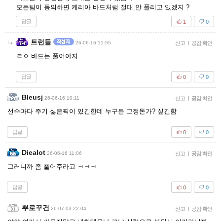
모든팀이 동의하면 케리아 바드처럼 절대 안 풀리고 있겠지 ?
답글
1
0
트런들
26-06-16 11:55
신고
|
공감 확인
ㄹㅇ 바드는 풀어야지
답글
0
0
Bleusj
26-06-16 10:11
신고
|
공감 확인
선수마다 주기 싫은픽이 있긴한데 누구든 그정돈가? 싶긴함
답글
0
0
Diealot
26-06-16 11:06
신고
|
공감 확인
그러니까 좀 풀어주라고 ㅋㅋㅋ
답글
0
0
뿌로꾸건
26-07-03 22:04
신고
|
공감 확인