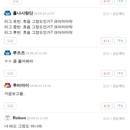
답글
0
0
홀나사랑단
26-06-15 12:47
신고
|
공감 확인
리그 초반: 흐음 그정도인가? 크아아아악
리그 중반: 흐음 그정도인가? 크아아아악
리그 후반: 흐음 그정도인가? 크아아아악
답글
1
0
루즈즈
26-06-15 12:48
신고
|
공감 확인
ㄹㅇ 좀 풀어봐라
답글
0
0
루비아이
26-06-15 13:18
신고
|
공감 확인
가끔보고픔..
답글
0
0
Robon
26-06-15 17:05
신고
|
공감 확인
너 바드 그정도 아니야