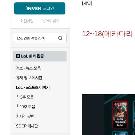
[세일]
로그인
회원가입
ID/PW 찾기
12~18(메카다
LoL 화제 집중
정보 · 뉴스 모음
유저 정보 게시판
LoL · e스포츠 이야기
└
3추 모음
└
10추 모음
치지직 팟벤
SOOP 게시판