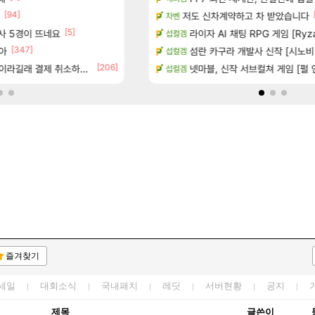
[94]
[6]
터 공개
Ssf 정의를 내려 버린 디시인
저도 신차계약하고 차 받았습니다
디아4
차벤
[5]
[1
술사 5경이 뜨네요
기습하는 법
게이머라면 필수로 알아야 할 것
라이자 AI 채팅 RPG 게임 [Ryza
메이플
섭컬겜
[347]
아
치노트 (8/5)
100:8 보다 효율이 좋은 상향된 아
섬란 카구라 개발사 신작 [시노비 넥서
로아
섭컬겜
[206]
[137]
라길래 결제 취소하고 나왔다
카네이션 정보/공략글 모음
우리 나라의 주적은??
넷마블, 신작 서브컬쳐 게임 [펄 인 블루
메이플
섭컬겜
즐겨찾기
세일
대회소식
국내패치
레딧
서버현황
공지
제목
글쓴이