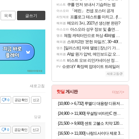
쿠를 먼저 보내서 기습하는 법
비스트
「에린」 컨셉 포스터 공개
아스오라
목록
글쓰기
프롤로그 테스트를 마치고.. (feat. 리아)
리밋제로
메모리 3사, 2027년 생산분 완판?
해외겜
아스오라 성우 정보 및 출연작 모음
아스오라
체험 캐릭터만으로 허상 40레벨 하이와티아 5분 컷!｜에이메스·린네·모니에 명함
명조
스위치2판 ‘몬헌 와일즈’, 30~40fps 목표 추정
해외겜
[일러스트] 자매 앨범 | 장난기 가득한 오후의 공원 (리메이크판)
명조
AI발 원가 압박, 메인보드값 오르나
해외겜
비스트 오브 리인카네이션 정보/공략글 모음
비스트
슈로대Y 확장팩 업데이트 트레일러
PV
새로고침
새로고침
핫딜
게시판
더보기+
감
0
공감 확인
신고
[10,800 -> 6,732] 루엘디 대용량 디퓨저 500ml
[24,900 -> 11,900] 무설탕 비타민C 캔디 12가지맛 1kg
답글
[21,500 -> 9,900] 센토 고불소 치약 120g x 4개
감
0
공감 확인
신고
[16,500 -> 11,000] 나랑드사이다 제로 345ml x 24개