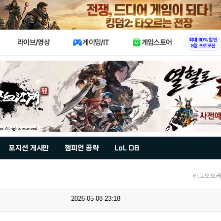
X
최대 90% 할인
라이브/영상
게이밍/IT
게임스토어
8월 프로모션
포지션 게시판
챔피언 공략
LoL DB
리그오브레
2026-05-08 23:18