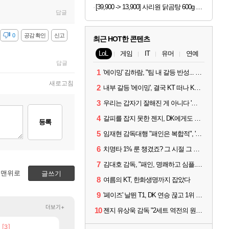
[39,900 -> 13,900] 사리원 닭곰탕 600g x 4팩
답글
감
0
공감 확인
신고
최근 HOT한 콘텐츠
LoL
게임
IT
유머
연예
답글
1
'에이밍' 김하람, "팀 내 갈등 반성... 끝까지 뛰고 싶었다"
새로고침
2
내부 갈등 '에이밍', 결국 KT 떠나 KRX로...'지우'와 트레이드
3
우리는 갑자기 잘해진 게 아니다 '씨맥' 김대호 감독의 자신감
4
갈피를 잡지 못한 젠지, DK에게도 0:2 패배
등록
5
임재현 감독대행 "패인은 복합적", '도란' "팀에 과부하 왔다"
6
치명타 1% 룬 챙겼죠? 그 시절 그 감성 '롤 클래식' 30일 출시
7
김대호 감독, "패인, 명쾌하고 심플...다시 힘낼 수 있어"
맨위로
글쓰기
8
여름의 KT, 한화생명까지 잡았다
9
'페이즈' 날뛴 T1, DK 연승 끊고 1위 지켜
더보기+
10
젠지 유상욱 감독 "2세트 역전의 원인...너무 급했다"
[3]
[82]
빵값 문의 후기
챕터별 길찾기/지도 공략 (1 ~ 12장)
메이플
비스트