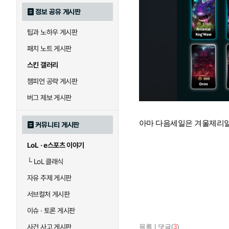
정보 공유 게시판
팁과 노하우 게시판
패치 노트 게시판
스킨 갤러리
챔피언 공략 게시판
버그 제보 게시판
아마 다음세일은 겨울제리
커뮤니티 게시판
LoL · e스포츠 이야기
└
LoL 클래식
자유 주제 게시판
서브컬처 게시판
이슈 · 토론 게시판
사건 사고 게시판
목록
|
댓글(
3
)