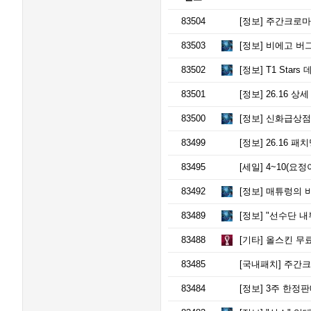
83504
[정보]
주간크로마(
83503
[정보]
비에고 버
83502
[정보]
T1 Stars 
83501
[정보]
26.16 상
83500
[정보]
신화급상점 
83499
[정보]
26.16 패
83495
[세일]
4~10(요
83492
[정보]
매튜렁의 
83489
[정보]
"선수단 내부 갈등
83488
[기타]
올스킨 무료
83485
[국내패치]
주간크로마
83484
[정보]
3주 한정판