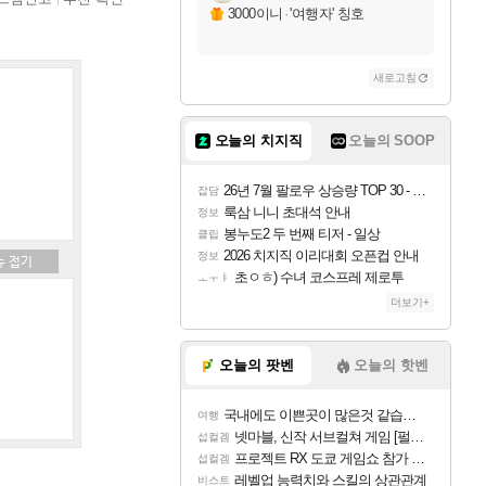
3000이니
·
'여행자' 칭호
새로고침
오늘의 치지직
오늘의 SOOP
26년 7월 팔로우 상승량 TOP 30 - 월간 치지직
잡담
룩삼 니니 초대석 안내
정보
봉누도2 두 번째 티저 - 일상
클립
2026 치지직 이리대회 오픈컵 안내
정보
초ㅇㅎ) 수녀 코스프레 제로투
ㅗㅜㅑ
더보기+
오늘의 팟벤
오늘의 핫벤
국내에도 이쁜곳이 많은것 같습니다
여행
넷마블, 신작 서브컬쳐 게임 [펄 인 블루] 티저 사이트 오픈
섭컬겜
프로젝트 RX 도쿄 게임쇼 참가 결정
섭컬겜
레벨업 능력치와 스킬의 상관관계
비스트