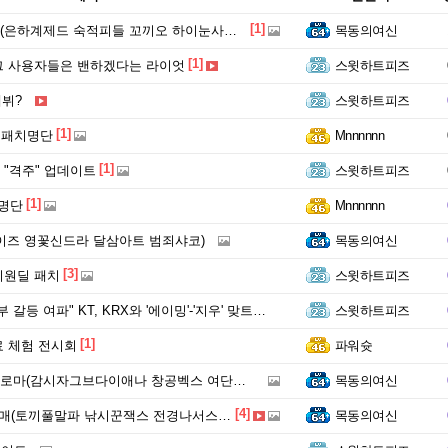
[1]
은하계제드 숙적피들 꼬끼오 하이눈사미라)
목동의여신
[1]
그 사용자들은 밴하겠다는 라이엇
스윗하트피즈
데뷔?
스윗하트피즈
[1]
세 패치명단
Mnnnnnn
[1]
"격주" 업데이트
스윗하트피즈
[1]
치명단
Mnnnnnn
정이즈 영꽃신드라 달삼아트 범죄샤코)
목동의여신
[3]
비원딜 패치
스윗하트피즈
 여파" KT, KRX와 '에이밍'-'지우' 맞트레이드 전격 단행 [공식]
스윗하트피즈
[1]
 체험 전시회
파워슛
(감시자그브다이애나 창공벡스 여단트댐아칼리 영꽃트타)
목동의여신
[4]
매(토끼풀말파 낚시꾼잭스 전경나서스케일)
목동의여신