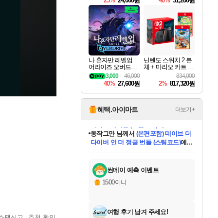
25%
24,000원
40%
31,200원
Overdrive Deluxe Edi
tion
나 혼자만 레벨업
닌텐도 스위치 2 본
어라이즈 오버드라
체 + 마리오 카트 월
이브 Solo Leveling A
드 + 포켓몬 포코피
3,000
46,000
834,000
rise
아 번들
40%
27,600원
2%
817,320원
혜택.아이마트
더보기+
동작그만
님께서
(본편포함) 데이브 더
다이버 인 더 정글 번들 (스팀코드)
에
미오몬도
아기쿠키
eksxo
칠부
설레임v
어느덧
당첨되셨습니다.
영웅97
우는무
유리별
나무아래쉼터
달빛아이
밍끼
해무
스태지
안드레아
어느날
꺽다리아조씨
농업코코
꾸링내
님께서
님께서
님께서
님께서
님께서
님께서
님께서
님께서
님께서
님께서
님께서
님께서
님께서
님께서
님께서
님께서
님께서
네이버페이 1만원
로블록스 기프트카드
엘든 링 밤의 통치자
님께서
님께서
디스코 엘리시움 최종판
엘든 링 밤의 통치자
네이버페이 1만원
로블록스 기프트카드
(본편포함) 데이브 더
네이버페이 1만원
로블록스 기프트카드
인투 더 브리치
로블록스 기프트카드
엘든 링 밤의 통치자
(본편포함) 데이브 더
드래곤 퀘스트 XI S
파이어걸 핵 앤
몬스터 헌터 라이즈 +
로블록스
로블록스
디럭스 에디션 (스팀코드)
다이버 인 더 정글 번들 (스팀코드)
(스팀코드)
교환권
1만원권
디럭스 에디션 (스팀코드)
(스팀코드)
교환권
1만원권
기프트카드 1만 5천원권
지나간 시간을 찾아서 데피니티브
2만원권
디럭스 에디션 (스팀코드)
다이버 인 더 정글 번들 (스팀코드)
스플래시 레스큐 DX (스팀코드)
교환권
기프트카드 1만원권
선브레이크 (스팀코드)
8천원권
에 당첨되셨습니다.
에 당첨되셨습니다.
에 당첨되셨습니다.
에 당첨되셨습니다.
에 당첨되셨습니다.
를 교환.
를 교환.
에 당첨되셨습니다.
에 당첨되셨습니다.
에
를 교환.
를 교환.
에
에
에
에
에
에
당첨되셨습니다.
당첨되셨습니다.
당첨되셨습니다.
에디션 (스팀코드)
당첨되셨습니다.
당첨되셨습니다.
당첨되셨습니다.
당첨되셨습니다.
를 교환.
썬데이 예측 이벤트
1500이니
여행 후기 남겨 주세요!
스팸신고
추천 확인