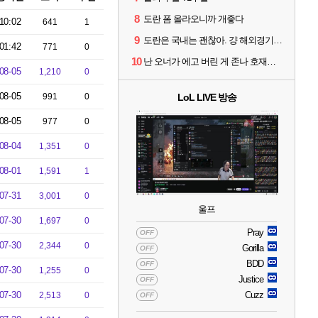
8
도란 폼 올라오니까 개좋다
10:02
641
1
9
도란은 국내는 괜찮아. 걍 해외경기가 개 쓰레기라 그래
01:42
771
0
10
난 오너가 에고 버린 게 존나 호재라고 봄
08-05
1,210
0
08-05
991
0
LoL LIVE 방송
08-05
977
0
08-04
1,351
0
08-01
1,591
1
07-31
3,001
0
울프
07-30
1,697
0
Pray
OFF
07-30
2,344
0
Gorilla
OFF
BDD
OFF
07-30
1,255
0
Justice
OFF
07-30
Cuzz
2,513
0
OFF