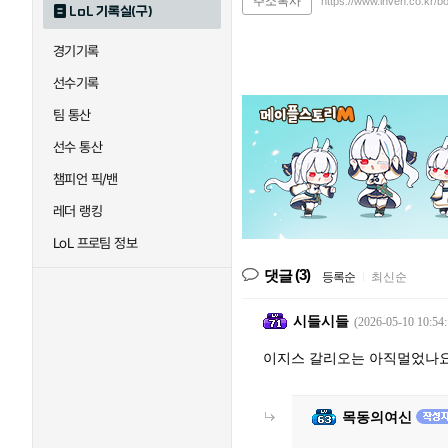
주소복사
https://www.inven.co.kr/b
LoL 기록실(구)
경기기록
선수기록
팀 통산
선수 통산
챔피언 픽/밴
레더 랭킹
LoL 프로팀 정보
(3)
댓글
등록순
|
최신순
시들시들
(2026-05-10 10:54:
이지스 갈리오는 아직멀었나
목동의여신