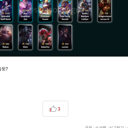
일듯?
3
공유
스크랩
신고하기