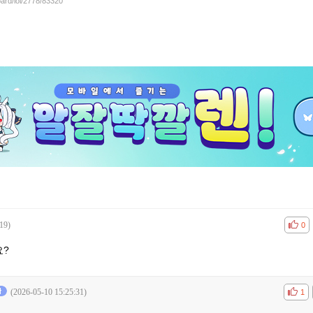
oard/lol/2778/83320
19)
공감
비공
0
요?
(2026-05-10 15:25:31)
공감
비공
1