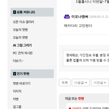
1월출시니 이번달~7
공통 커뮤니티
이오나앤써
(2026-05-11 22:
오픈 이슈 갤러리
메카다리 고민된다
오늘의 핫벤
오늘의 팟벤
AI 그림 그리기
PC 견적 게시판
더보기
인기 팟벤
목록
다음글
이전글
팟벤 바로가기
치지직
지금 뜨는
핫벤
차벤
걸그룹
[82]
의 후기
 길찾기/지도 공략 (1 ~ 12장)
7년만에 가족여행을
이번 드라이브 이쁘
오버워치
여행