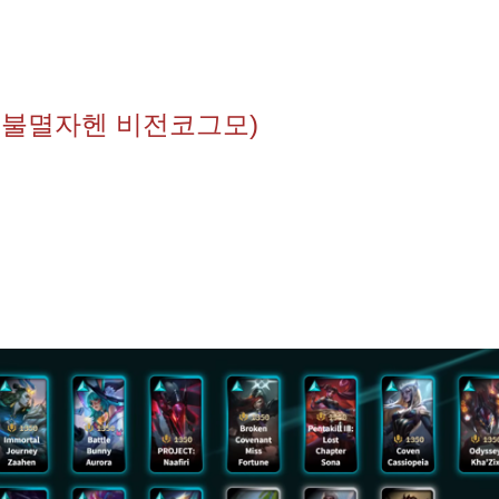
리 불멸자헨 비전코그모)