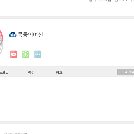
목동의여신
프로필
랭킹
칭호