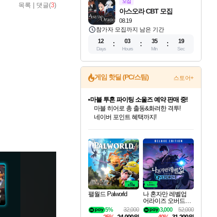
모집
목록
|
댓글(
3
)
아스오라 CBT 모집
08.19
참가자 모집까지 남은 기간
12
03
35
18
Days
Hours
Min
Sec
게임 핫딜 (PC/스팀)
스토어+
마블 투혼 파이팅 소울즈 예약 판매 중!
마블 히어로 총 출동&화려한 격투!
네이버 포인트 혜택까지!
인벤게임즈 8월 특별 할인!
드래곤소드: 어웨이크닝 입점!
문명 7 특별 할인!
귀무자: 검의 길 예약 판매 중!
비스트 오브 리인카네이션 정식 출시!
커세어 코브 출시 기념 할인!
더 렐릭 퍼스트 가디언 정식 출시
베데스다 40주년 기념 할인 중!
캡콤 프렌차이즈 할인 진행 중!
캡콤 일부 상품 상시 할인
스타워즈 은하계 레이서
로블록스 기프트 카드 공식 입점
인기 퍼블리셔 모음!
스팀으로 만나는 드래곤소드!
조선&고려 DLC 출시 예정
10% 할인과
게임프릭 신작 IP
해적'섬'을 발전시키자!
설화x하드코어 액션!
베데스다의 명작들을
몬헌, 바하 등 인기 IP를
몬헌 와일즈 & 드래곤즈 도그마2
인벤게임즈에서 10% 추가 적립
Robux를 가장 안전하고
최대 90% 할인가를 만나보세요!
네이버혜택과 함께 만나보세요!
50%할인&추가 적립까지!
이니&베니 혜택까지!
네이버 혜택가와 함께 예약하세요!
할인&네이버혜택으로 만나보세요!
네이버페이 혜택과 만나보세요!
40주년 프로모션으로 만나보세요!
할인가에 만나보세요!
일부 에디션 상시 할인!
혜택으로 예약 판매 중
편안하게 충전하세요
팰월드 Palworld
나 혼자만 레벨업
어라이즈 오버드라
이브 디럭스 에디션
5%
32,000
3,000
52,000
Solo Leveling Arise