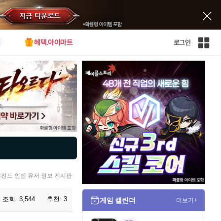
혜택.아이마트
로그인
인
벤
전
체
사
이
트
맵
전드 인벤 유저 정보 게시판
조회:
3,544
추천:
3
게임 캘린더
더보기+