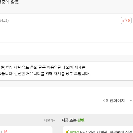
월중에 할듯
34:21)
공감
비공
0
이전페이지
지금 뜨는
팟벤
더보기+
[6]
[1]
[45]
 다녀왔습니다.
네
너넨 대난 함부로 가지 마라..
FF7 외전 세계관, 완결편에 집결
로아
해외겜