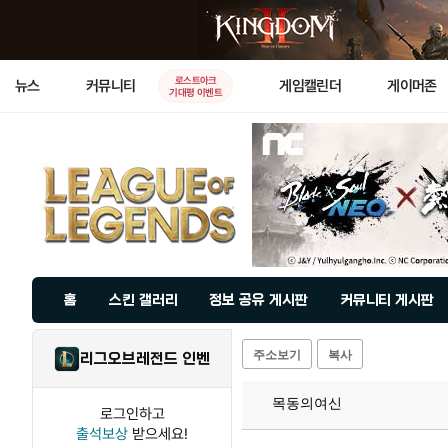
로스트아크
뉴스
커뮤니티
게임캘린더
게이머존
기대평 이벤트
홈
스킨 갤러리
정보 공유 게시판
커뮤니티 게시판
주소보기
복사
리그오브레전드 인벤
목동의여신
로그인하고
출석보상
받으세요!