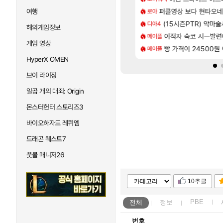
[14]
척하고 간다
컷 만화 | 야간 보초는 너무 힘들어
퍼클영상 보다 현타오네
「에린」 컨셉 포스
여행
로아
아스오라
[35]
 찐 투력컷
스트 때는 로비에 온라인 기능이 있는데
(15시즌PTR) 악마
쿠를 먼저 보내서 
디아4
비스트
해외게임정보
[76]
사용 17번 터짐
2판 ‘몬헌 와일즈’, 30~40fps 목표 추정
이적자 숙코 시ㅡ발련
리싱크드 1.06 패
메이플
리싱크드
게임 영상
[118]
나이트메어 TOP 10 직업별 분포
 오브 리인카네이션 오픈 트레일러
빵 가격이 24500원 이
비스트 오브 리인
메이플
비스트
HyperX OMEN
브이 라이징
일곱 개의 대죄: Origin
몬스터헌터 스토리즈3
바이오하자드 레퀴엠
드래곤 퀘스트7
풋볼 매니저26
10추글
PBE
전체
정보
번호