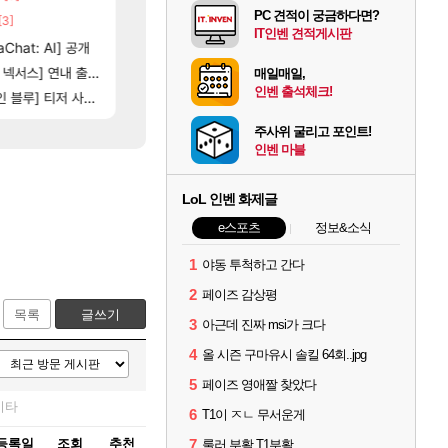
PC 견적이 궁금하다면?
[3]
[14]
야동 투척하고 간다
4컷 만화 | 야간 보초는 너무 힘들어
LoL
아주프로
IT인벤 견적게시판
16]
[35]
Chat: AI] 공개
벨가 하드 찐 투력컷
테스트 때는 로비에 온라인 기능이 있는데
로아
리밋제로
[101]
[76]
제나 ㄷㄷ
스] 연내 출시 예정
레테 재사용 17번 터짐
스위치2판 ‘몬헌 와일즈’, 30~40fps 목표 추
메이플
해외겜
매일매일,
인벤 출석체크!
[118]
] 티저 사이트 오픈
벨가르딘 나이트메어 TOP 10 직업별 분포
비스트 오브 리인카네이션 오픈 트레일러
로아
PV
주사위 굴리고 포인트!
인벤 마블
LoL 인벤 화제글
e스포츠
정보&소식
1
야동 투척하고 간다
2
페이즈 감상평
목록
글쓰기
3
아근데 진짜 msi가 크다
4
올 시즌 구마유시 솔킬 64회..jpg
5
페이즈 영애짤 찾았다
기타
6
T1이 ㅈㄴ 무서운게
등록일
조회
추천
7
룰러 부활 T1부활