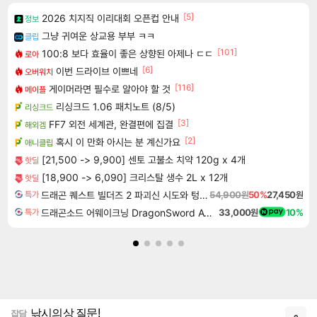
[5]
2026 치지직 이리대회 오픈컵 안내
정보
그냥 귀여운 상교용 부부 ㅋㅋ
클립
[101]
100:8 보다 효율이 좋은 상향된 아제나 ㄷㄷ
로아
[6]
이번 드라이브 이쁘네
오버워치
[116]
게이머라면 필수로 알아야 할 것
메이플
리싱크드 1.06 패치노트 (8/5)
리싱크드
[3]
FF7 외전 세계관, 완결편에 집결
해외겜
[2]
혹시 이 만화 아시는 분 계신가요
애니클립
[21,500 -> 9,900] 센토 고불소 치약 120g x 4개
핫딜
[18,900 -> 6,090] 크리스탈 생수 2L x 12개
핫딜
드래곤 퀘스트 빌더즈 2 파괴신 시도와 텅 빈 섬 Dragon Quest Builders 2
54,900원
50%
27,450원
특가
드래곤소드 어웨이크닝 DragonSword Awakening
33,000원
10%
특가
낚시의상 질문!
잡담