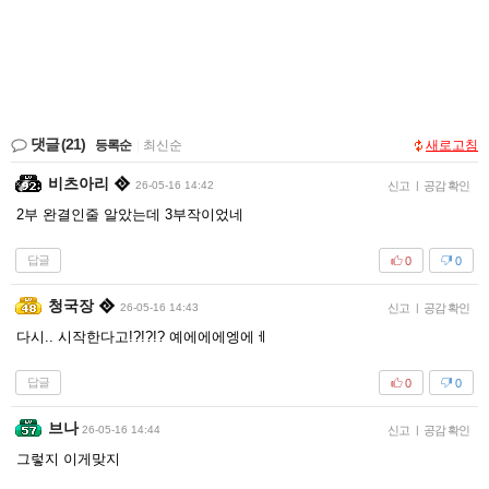
댓글
(21)
등록순
|
최신순
새로고침
비츠아리
26-05-16 14:42
신고
|
공감 확인
2부 완결인줄 알았는데 3부작이었네
답글
0
0
청국장
26-05-16 14:43
신고
|
공감 확인
다시.. 시작한다고!?!?!? 예에에에엥에ㅔ
답글
0
0
브나
26-05-16 14:44
신고
|
공감 확인
그렇지 이게맞지