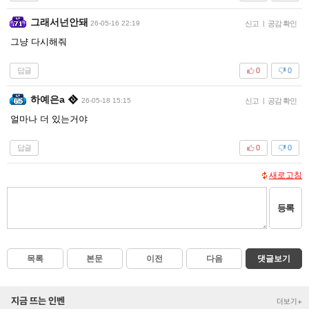
그래서넌안돼
26-05-16 22:19
신고
|
공감 확인
그냥 다시해줘
답글
0
0
하예은a
26-05-18 15:15
신고
|
공감 확인
얼마나 더 있는거야
답글
0
0
새로고침
등록
목록
본문
이전
다음
댓글보기
지금 뜨는 인벤
더보기+