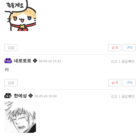
답글
0
0
네로로로
26-05-16 15:31
신고
|
공감 확인
캬
답글
0
0
한예성
26-05-16 16:04
신고
|
공감 확인