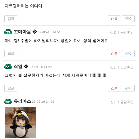
차트갤러리는 어디여
답글
0
0
꼬마마음
26-05-16 14:51
신고
|
공감 확인
아니 형! 주말에 하지말리니까 평일에 다시 장작 넣어야지
답글
0
0
작열
26-05-16 14:52
신고
|
공감 확인
그렇지 뭘 잘못한지가 빠졌는데 저게 사과문이냐!!!!!!!!!!!!
답글
0
0
유리아스
26-05-16 14:55
신고
|
공감 확인