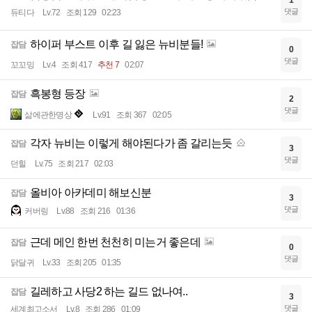
댓글
듀티다
Lv.72
조회 129
02:23
하이퍼 부스트 이후 길 잃은 뉴비분들!
잡담
0
댓글
꼬꼬밍
Lv.4
조회 417
추천 7
02:07
흑봉형 등장
잡담
2
댓글
삶에관한명상
Lv.91
조회 367
02:05
각자 뉴비는 이렇게 해야된다가 좀 갈리는듯
잡담
3
댓글
던힐
Lv.75
조회 217
02:03
올비아 아카데미 해보신분
잡담
3
댓글
커버링
Lv.88
조회 216
01:36
근데 메인 한번 천천히 미는거 좋은데
잡담
0
댓글
닭달귀
Lv.33
조회 205
01:35
길레하고 사당2 하는 길드 없나여..
잡담
3
댓글
세계최고소서
Lv.8
조회 286
01:09