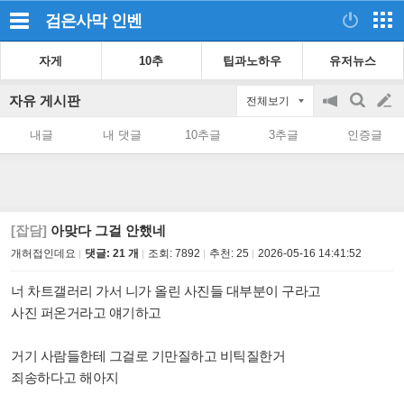
검은사막
인벤
자게
10추
팁과노하우
유저뉴스
자유 게시판
전체보기
공
검
글
지
색
내글
내 댓글
10추글
3추글
인증글
on/off
쓰
기
[잡담]
아맞다 그걸 안했네
개허접인데요
댓글: 21 개
조회:
7892
추천:
25
2026-05-16 14:41:52
너 차트갤러리 가서 니가 올린 사진들 대부분이 구라고
사진 퍼온거라고 얘기하고
거기 사람들한테 그걸로 기만질하고 비틱질한거
죄송하다고 해아지