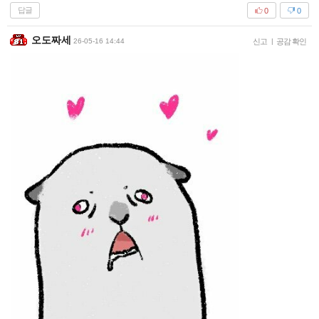
답글
0
0
오도짜세
26-05-16 14:44
신고
|
공감 확인