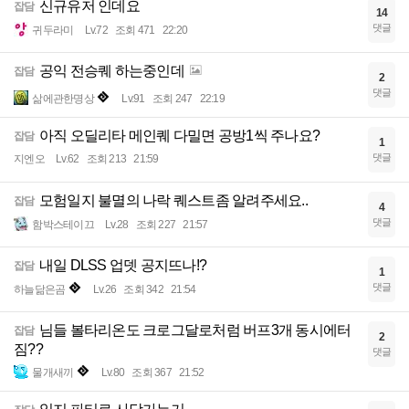
신규유저 인데요
잡담
14
댓글
귀두라미
Lv.72
조회 471
22:20
공익 전승퀘 하는중인데
잡담
2
댓글
삶에관한명상
Lv.91
조회 247
22:19
아직 오딜리타 메인퀘 다밀면 공방1씩 주나요?
잡담
1
댓글
지엔오
Lv.62
조회 213
21:59
모험일지 불멸의 나락 퀘스트좀 알려주세요..
잡담
4
댓글
함박스테이끄
Lv.28
조회 227
21:57
내일 DLSS 업뎃 공지뜨나!?
잡담
1
댓글
하늘닮은곰
Lv.26
조회 342
21:54
님들 볼타리온도 크로그달로처럼 버프3개 동시에터
잡담
2
짐??
댓글
물개새끼
Lv.80
조회 367
21:52