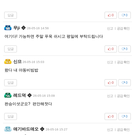
답글
0
0
무ji
26-05-16 14:56
신고
|
공감 확인
여기다! 가능하면 주말 푸욱 쉬시고 평일에 부탁드립니다
답글
0
0
신므
26-05-16 15:03
신고
|
공감 확인
왔다 내 야동비빔밥
답글
0
0
레드덕
26-05-16 15:09
신고
|
공감 확인
완승이셧군요? 편안해졋다
답글
0
0
애기바드애오
26-05-16 15:27
신고
|
공감 확인