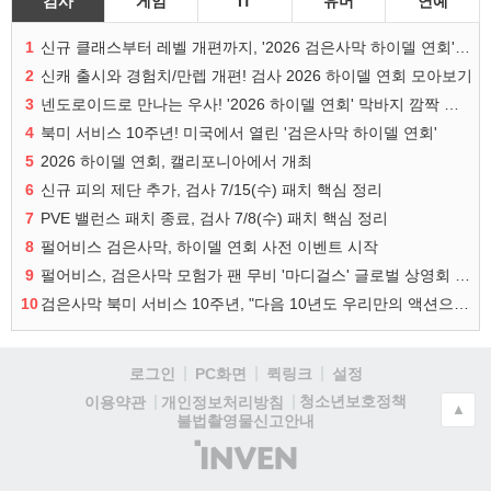
검사
게임
IT
유머
연예
1
신규 클래스부터 레벨 개편까지, '2026 검은사막 하이델 연회' 총정리
2
신캐 출시와 경험치/만렙 개편! 검사 2026 하이델 연회 모아보기
3
넨도로이드로 만나는 우사! '2026 하이델 연회' 막바지 깜짝 공개
4
북미 서비스 10주년! 미국에서 열린 '검은사막 하이델 연회'
5
2026 하이델 연회, 캘리포니아에서 개최
6
신규 피의 제단 추가, 검사 7/15(수) 패치 핵심 정리
7
PVE 밸런스 패치 종료, 검사 7/8(수) 패치 핵심 정리
8
펄어비스 검은사막, 하이델 연회 사전 이벤트 시작
9
펄어비스, 검은사막 모험가 팬 무비 '마디걸스' 글로벌 상영회 개최
10
검은사막 북미 서비스 10주년, "다음 10년도 우리만의 액션으로"
로그인
PC화면
퀵링크
설정
청소년보호정책
이용약관
개인정보처리방침
▲
불법촬영물신고안내
(주)
인