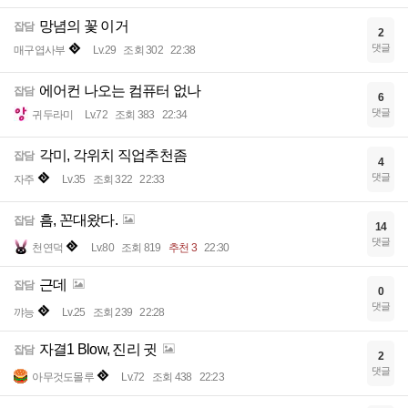
망념의 꽃 이거
잡담
2
댓글
매구엽사부
Lv.29
조회 302
22:38
에어컨 나오는 컴퓨터 없나
잡담
6
댓글
귀두라미
Lv.72
조회 383
22:34
각미, 각위치 직업추천좀
잡담
4
댓글
자주
Lv.35
조회 322
22:33
흠, 꼰대왔다.
잡담
14
댓글
천연덕
Lv.80
조회 819
추천 3
22:30
근데
잡담
0
댓글
꺄능
Lv.25
조회 239
22:28
자결1 Blow, 진리 귓
잡담
2
댓글
아무것도몰루
Lv.72
조회 438
22:23