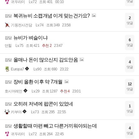
댓글
귀두라미
Lv.72
조회 401
00:10
복귀뉴비 소캡개념 이게 맞는건가요?
잡담
2
댓글
기동전사건담
Lv.74
조회 349
23:58
뉴비가 벼슬이냐
잡담
6
댓글
던힐
Lv.75
조회 421
추천 2
23:47
올매나 돈이 많으신지 감도안옴
잡담
4
댓글
Europa7
Lv.90
조회 690
23:22
장비 올환 이후 약 7개월
잡담
12
댓글
호시어레인
Lv.29
조회 1287
추천 4
23:01
오히려 저녁에 팝콘이 있었네
잡담
1
댓글
카부아
Lv.73
조회 295
22:55
생활할때 마편 빼고 다른거끼워야되는데
잡담
4
댓글
귀두라미
Lv.72
조회 264
22:45