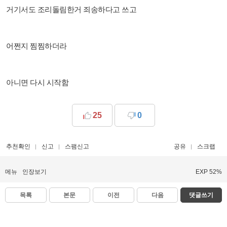
거기서도 조리돌림한거 죄송하다고 쓰고
어쩐지 찜찜하더라
아니면 다시 시작함
25
0
추천확인
신고
스팸신고
공유
스크랩
메뉴
인장보기
EXP 52%
목록
본문
이전
다음
댓글쓰기