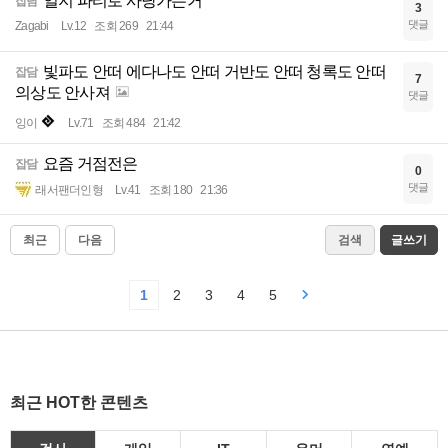
일지 파티로 사당가는거
잡담
3
댓글
Zagabi
Lv.12
조회 269
21:44
빛파도 안떠 에다나도 안떠 거반도 안떠 청록도 안떠
잡담
7
의상도 안사져
댓글
잉이
Lv.71
조회 484
21:42
요즘 거점전은
잡담
0
댓글
래서팬더인형
Lv.41
조회 180
21:36
최근
다음
검색
글쓰기
1
2
3
4
5
최근 HOT한 콘텐츠