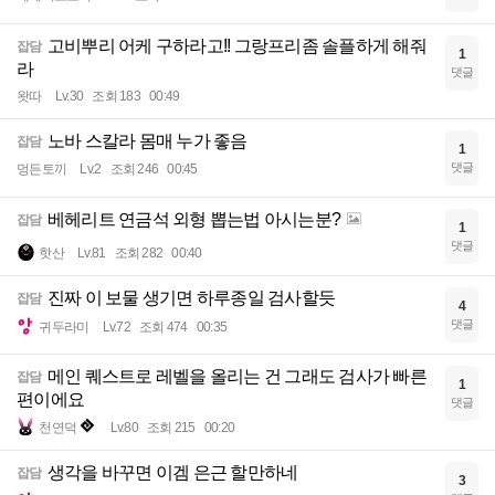
고비뿌리 어케 구하라고!! 그랑프리좀 솔플하게 해줘
잡담
1
라
댓글
왓따
Lv.30
조회 183
00:49
노바 스칼라 몸매 누가 좋음
잡담
1
댓글
멍든토끼
Lv.2
조회 246
00:45
베헤리트 연금석 외형 뽑는법 아시는분?
잡담
1
댓글
핫산
Lv.81
조회 282
00:40
진짜 이 보물 생기면 하루종일 검사할듯
잡담
4
댓글
귀두라미
Lv.72
조회 474
00:35
메인 퀘스트로 레벨을 올리는 건 그래도 검사가 빠른
잡담
1
편이에요
댓글
천연덕
Lv.80
조회 215
00:20
생각을 바꾸면 이겜 은근 할만하네
잡담
3