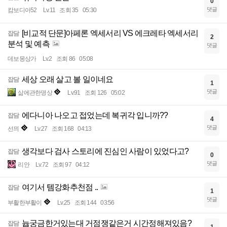
0
댓글
캄보디아52
Lv.11
조회 35
05:30
[비교적 단문]아페론 엑세서리 VS 에크레타 엑세서리
잡담
2
분석 및 예측
댓글
데보몽상가
Lv.2
조회 86
05:08
세상 오래 살고 볼 일이네요
잡담
1
댓글
삶에관한명상
Lv.91
조회 126
05:02
에다니아 나오고 접었는데 복귀각 입니까??
잡담
4
댓글
선믜
Lv.27
조회 168
04:13
생각보다 검사 스토리에 진심인 사람이 있었다고?
잡담
0
댓글
리안
Lv.72
조회 97
04:12
여기서 템강화추천점 ..
잡담
1
댓글
부활한부활이
Lv.25
조회 144
03:56
늅궁금한거있는대 거점쟁같은거 시간정해져있음?
잡담
1