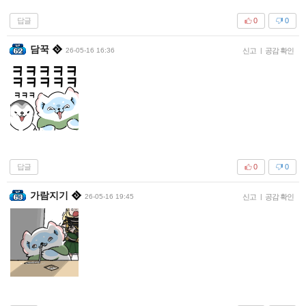
답글
0
0
담꾹
26-05-16 16:36
신고
|
공감 확인
답글
0
0
가람지기
26-05-16 19:45
신고
|
공감 확인