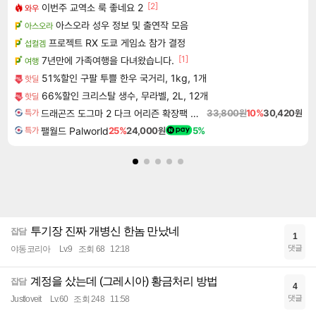
[2]
이번주 교역소 룩 좋네요 2
와우
아스오라 성우 정보 및 출연작 모음
아스오라
프로젝트 RX 도쿄 게임쇼 참가 결정
섭컬겜
[1]
7년만에 가족여행을 다녀왔습니다.
여행
51%할인 구팔 투쁠 한우 국거리, 1kg, 1개
핫딜
66%할인 크리스탈 생수, 무라벨, 2L, 12개
핫딜
드래곤즈 도그마 2 다크 어리즌 확장팩 예약구매 Dragon's Dogma 2 Dark Arisen Expansion DLC
33,800원
10%
30,420원
특가
팰월드 Palworld
25%
24,000원
5%
특가
투기장 진짜 개병신 한놈 만났네
잡담
1
댓글
야동코리아
Lv.9
조회 68
12:18
계정을 샀는데 (그레시아) 황금처리 방법
잡담
4
댓글
Justloveit
Lv.60
조회 248
11:58