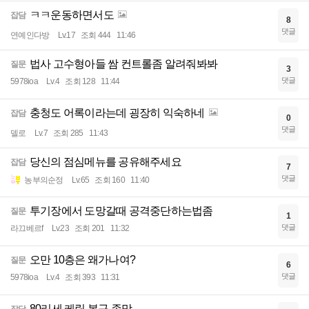
ㅋㅋ운동하면서도
잡담
8
댓글
연예인다방
Lv.17
조회 444
11:46
법사 고수형아들 쌈 컨트롤좀 알려줘봐봐
질문
3
댓글
5978ioa
Lv.4
조회 128
11:44
충청도 어록이라는데 굉장히 익숙하네
잡담
0
댓글
델로
Lv.7
조회 285
11:43
당신의 점심메뉴를 공유해주세요
잡담
7
댓글
농부의순정
Lv.65
조회 160
11:40
투기장에서 도망갈때 공격중단하는법좀
질문
1
댓글
라끄베르f
Lv.23
조회 201
11:32
오만 10층은 왜가나여?
질문
6
댓글
5978ioa
Lv.4
조회 393
11:31
80리세 케릭 복구 좃망
잡담