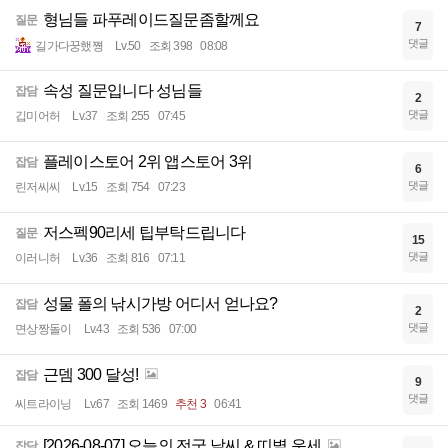
형님들 파푸레이드질문좀할께요
질문
7
댓글
길가다꿍했쪙
Lv.50
조회 398
08:08
속성 질문입니다 성님들
잡담
2
댓글
깁미어허
Lv.37
조회 255
07:45
플레이스토어 2위 앱스토어 3위
잡담
6
댓글
린저씨씨
Lv.15
조회 754
07:23
저스펙90리세 팁부탁드립니다
질문
15
댓글
이러니허
Lv.36
조회 816
07:11
성물 폴의 낚시가방 어디서 얻나요?
잡담
2
댓글
면상짱돌이
Lv.43
조회 536
07:00
근뎀 300 달성!
잡담
9
댓글
씨트라이닝
Lv.67
조회 1469
추천 3
06:41
[2026-08-07] 오늘의 전국 날씨 & 띠별 운세
잡담