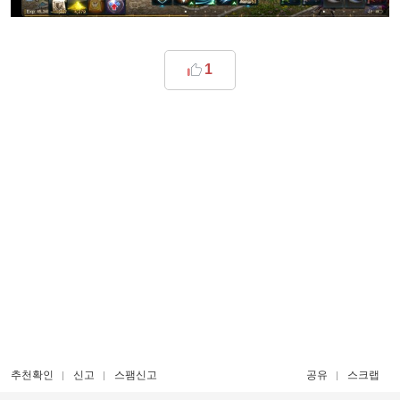
1
추천확인
신고
스팸신고
공유
스크랩