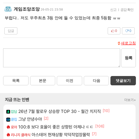
게임조앙조앙
26-05-21 23:58
신고
|
공감 확인
부럽다.. 저도 우주최초 3등 안에 들 수 있었는데 최종 5등함 ㅠㅠ
답글
0
0
새로고침
등록
목록
본문
이전
다음
댓글보기
지금 뜨는 인벤
더보기+
[10]
26년 7월 팔로우 상승량 TOP 30 - 월간 치지직
잡담
[2]
그냥 안녕수야
클립
[106]
100:8 보다 효율이 좋은 상향된 아제나 ㄷㄷ
로아
[7]
아스테어 현재상황 악덕작업장몰락
리니지 클래식