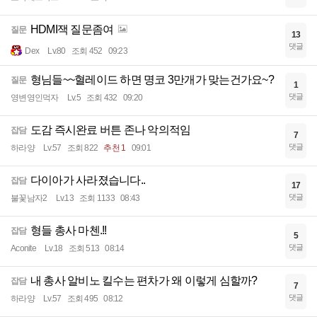
HDMI잭 질문좀여
질문
13
댓글
Dex
Lv.80
조회 452
09:23
형님들~~혈레이드 하면 명코 3만개가 맞는건가요~?
질문
1
댓글
영변영인먹자
Lv.5
조회 432
09:20
도감 즉시완료 버튼 존나 악의적임
잡담
7
댓글
하라양
Lv.57
조회 822
추천 1
09:01
다이아가 사라졌습니다..
잡담
17
댓글
불꽃남자2
Lv.13
조회 1133
08:43
형들 총사 마첸.!!
잡담
5
댓글
Aconite
Lv.18
조회 513
08:14
내 총사 알비노 킬수는 편차가 왜 이렇게 심할까?
잡담
7
댓글
하라양
Lv.57
조회 495
08:12