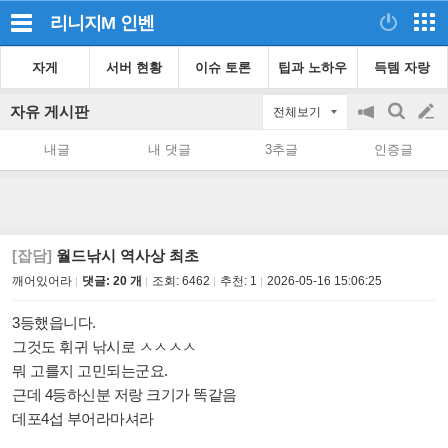
리니지M
인벤
자게
서버 현황
이슈 토론
팁과 노하우
득템 자랑
자유 게시판
전체보기
공
검
글
지
색
내글
내 댓글
3추글
인증글
on/off
쓰
기
[잡담]
월드낚시 역사상 최초
깨어있어라
댓글: 20 개
조회:
6462
추천:
1
2026-05-16 15:06:25
3등했읍니다.
그것도 휘귀 낚시로 ㅅㅅㅅㅅ
뭐 고를지 고민되는군요.
근데 4등하신분 저랑 크기가 똑같음
데포4섭 부어라마셔라