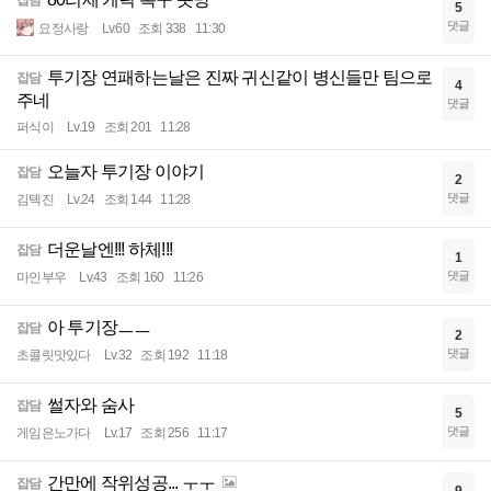
5
댓글
요정사랑
Lv.60
조회 338
11:30
투기장 연패하는날은 진짜 귀신같이 병신들만 팀으로
잡담
4
주네
댓글
퍼식이
Lv.19
조회 201
11:28
오늘자 투기장 이야기
잡담
2
댓글
김톅진
Lv.24
조회 144
11:28
더운날엔!!! 하체!!!
잡담
1
댓글
마인부우
Lv.43
조회 160
11:26
아 투기장ㅡㅡ
잡담
2
댓글
초콜릿맛있다
Lv.32
조회 192
11:18
썰자와 숨사
잡담
5
댓글
게임은노가다
Lv.17
조회 256
11:17
간만에 작위성공... ㅜㅜ
잡담
9