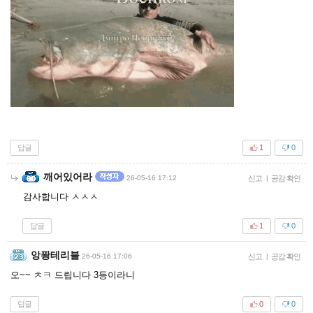
답글
1
0
깨어있어라
26-05-16 17:12
신고
|
공감 확인
감사합니다 ㅅㅅㅅ
답글
1
0
앙퐝테리블
26-05-16 17:06
신고
|
공감 확인
오~~ ㅊㅋ 드립니다 3등이라니
답글
0
0