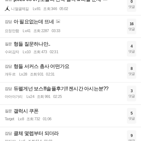
0
댓글
니얼굴제길
Lv.81
조회 346
05:02
아 필요없는데 뜨네
잡담
16
댓글
요정만함
Lv.41
조회 2287
03:33
형들 질문하나만..
질문
4
댓글
수퍼감자
Lv.10
조회 473
02:31
형들 서커스 총사 어떤가요
잡담
8
댓글
개두르
Lv.28
조회 931
02:31
듀펠게넌 보스!!!솔플후기!! 젠시간 아시는분??
잡담
3
댓글
아아아가리
Lv.24
조회 991
02:25
갤럭시 쿠폰
질문
5
댓글
Target
Lv.8
조회 732
01:06
클체 몇렙부터 되더라
잡담
9
댓글