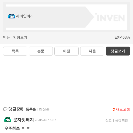
깨어있어라
메뉴
인장보기
EXP 63%
목록
본문
이전
다음
댓글쓰기
댓글
(20)
등록순
|
최신순
새로고침
문자멧돼지
26-05-16 15:07
신고
|
공감 확인
우주최초 ㅊ ㅊ