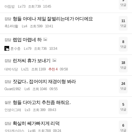
댓글
아침밥
Lv.73
조회 739
10:45
형들 아데나 제일 잘벌리는데가 어디에요
잡담
11
댓글
축14악활
Lv.4
조회 599
10:41
렙업 마렵네 하
잡담
8
댓글
훈수충
Lv.79
조회 736
10:34
린저씨 휴가 보내기
잡담
18
댓글
대박식당
Lv.21
조회 1169
추천 4
09:58
잣같다.. 접어야지 재경이형 봐라
잡담
24
댓글
Guard1992
Lv.6
조회 1046
09:55
형들 다마고치 추천좀 해줘요.
질문
5
댓글
인생이그래
Lv.3
조회 389
09:43
확실히 쎄가빠지게 리덕
잡담
6
댓글
오타케스마스
Lv.46
조회 788
09:24