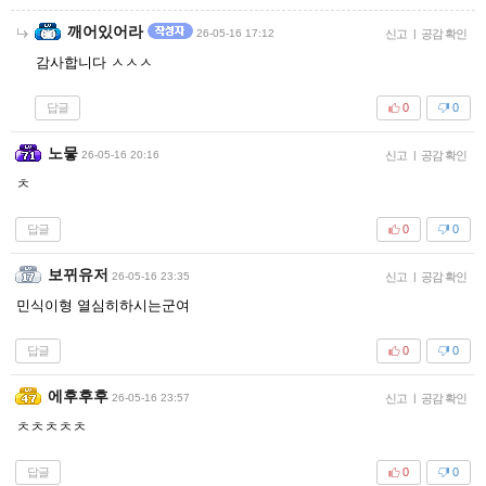
깨어있어라
26-05-16 17:12
신고
|
공감 확인
감사합니다 ㅅㅅㅅ
답글
0
0
노뭏
26-05-16 20:16
신고
|
공감 확인
ㅊ
답글
0
0
보뀌유저
26-05-16 23:35
신고
|
공감 확인
민식이형 열심히하시는군여
답글
0
0
에후후후
26-05-16 23:57
신고
|
공감 확인
ㅊㅊㅊㅊㅊ
답글
0
0