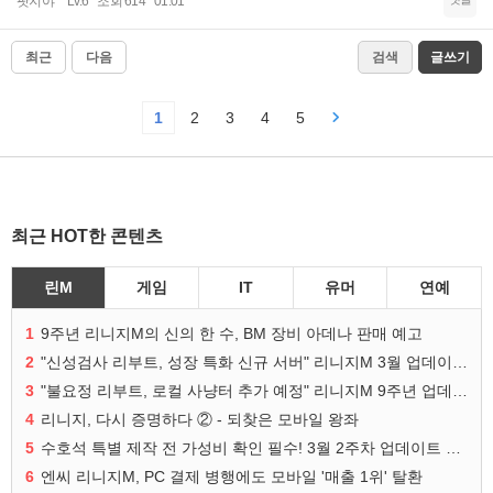
팟지야
Lv.6
조회 614
01:01
최근
다음
검색
글쓰기
1
2
3
4
5
최근 HOT한 콘텐츠
린M
게임
IT
유머
연예
1
9주년 리니지M의 신의 한 수, BM 장비 아데나 판매 예고
2
"신성검사 리부트, 성장 특화 신규 서버" 리니지M 3월 업데이트 예고
3
"불요정 리부트, 로컬 사냥터 추가 예정" 리니지M 9주년 업데이트 예고
4
리니지, 다시 증명하다 ② - 되찾은 모바일 왕좌
5
수호석 특별 제작 전 가성비 확인 필수! 3월 2주차 업데이트 이슈
6
엔씨 리니지M, PC 결제 병행에도 모바일 '매출 1위' 탈환