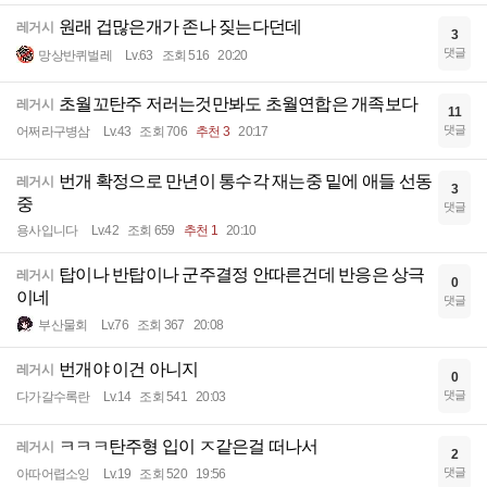
원래 겁많은개가 존나 짖는다던데
레거시
3
댓글
망상반퀴벌레
Lv.63
조회 516
20:20
초월꼬탄주 저러는것만봐도 초월연합은 개족보다
레거시
11
댓글
어쩌라구병삼
Lv.43
조회 706
추천 3
20:17
번개 확정으로 만년이 통수각 재는중 밑에 애들 선동
레거시
3
중
댓글
용사입니다
Lv.42
조회 659
추천 1
20:10
탑이나 반탑이나 군주결정 안따른건데 반응은 상극
레거시
0
이네
댓글
부산물회
Lv.76
조회 367
20:08
번개야 이건 아니지
레거시
0
댓글
다가갈수록란
Lv.14
조회 541
20:03
ㅋㅋㅋ탄주형 입이 ㅈ같은걸 떠나서
레거시
2
댓글
아따어렵소잉
Lv.19
조회 520
19:56