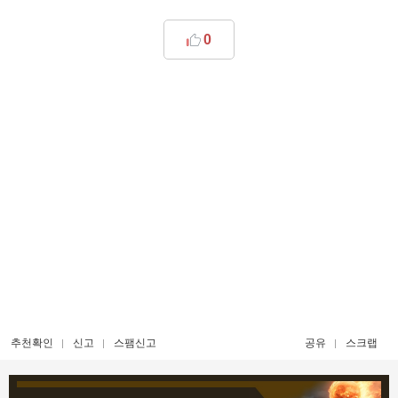
0
추천확인
신고
스팸신고
공유
스크랩