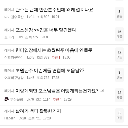
탄주는 근데 반반본주인데 왜케 깝치나요
레거시
3
댓글
다가갈수록란
Lv.14
조회 602
19:21
포스센강 << 입을 너무 털긴했다
레거시
16
댓글
포이리
Lv.9
조회 775
19:08
헌터입장에서는 초월탄주 마음에 안들듯
레거시
12
댓글
어쩌라구병삼
Lv.43
조회 889
추천 1
18:00
초월탄주 이런애들 연합에 도움됨??
레거시
3
댓글
어쩌라구병삼
Lv.43
조회 722
17:58
이렇게되면 포스님들은 어떻게되는건가요?
레거시
12
댓글
부산물회
Lv.76
조회 1114
추천 4
17:29
살려가 백퍼 잘못한거지
레거시
8
댓글
Hagelin
Lv.28
조회 721
17:28