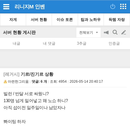
리니지M
인벤
자게
서버 현황
이슈 토론
팁과 노하우
득템 자랑
서버 현황 게시판
전체보기
공
검
글
지
색
내글
내 댓글
3추글
인증글
on/off
쓰
기
[레거시]
기르/진기르 상황
아련한그리움
댓글: 6 개
조회:
4954
2026-05-14 20:40:17
빌런 / 반달 서로 싸웠니?
130명 넘게 밀어넣고 왜 노쇼 하니?
아직 섭이전 일주일이나 남았자나
뽜이팅 하자