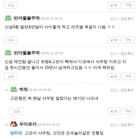
답글
0
0
반야월불주먹
26-05-15 00:32
신고
|
공감 확인
신념4층 빌런&반달이 사이좋게 먹고 라즈엘 목걸이 나옴 ㅇㅇ
답글
0
0
반야월불주먹
26-05-15 00:33
신고
|
공감 확인
신념 메인탐 끝나고 유령&고은이 빡쳐서 디코에서 샤우팅 지르고 지
금 한시간동안 둘이서 15연사 넘게하고있음 ㅇㅇ 이게 팩트임
답글
0
0
하릿
26-05-15 02:28
신고
|
공감 확인
고은형은 뭐 맨날 샤우팅 질렀다는 얘기만 나오네
답글
0
0
우마르카
26-05-15 06:30
신고
|
공감 확인
@하릿
고은이 샤우팅, 샷건은 민속놀이같은 전통임