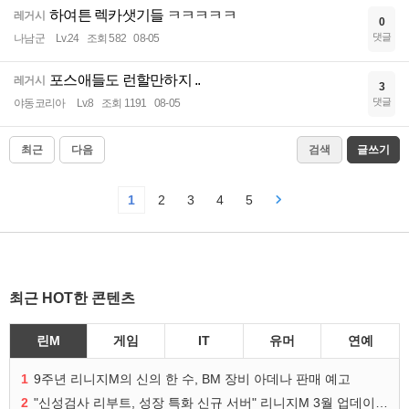
하여튼 렉카샛기들 ㅋㅋㅋㅋㅋ
레거시
0
댓글
나남군
Lv.24
조회 582
08-05
포스애들도 런할만하지 ..
레거시
3
댓글
야동코리아
Lv.8
조회 1191
08-05
최근
다음
검색
글쓰기
1
2
3
4
5
최근 HOT한 콘텐츠
린M
게임
IT
유머
연예
1
9주년 리니지M의 신의 한 수, BM 장비 아데나 판매 예고
2
"신성검사 리부트, 성장 특화 신규 서버" 리니지M 3월 업데이트 예고