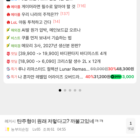
[116]
게이머라면 필수로 알아야 할 것
메이플
[137]
우리 나라의 주적은??
메이플
[14]
야동 투척하고 간다
LoL
AI발 원가 압박, 메인보드값 오르나
해외겜
쿠를 먼저 보내서 기습하는 법
비스트
메모리 3사, 2027년 생산분 완판?
해외겜
[39,900 -> 19,900] 바디판타지 바디미스트 4개
핫딜
[18,900 -> 6,090] 크리스탈 생수 2L x 12개
핫딜
루나 리마스터드 컬렉션 Lunar Remastered Collection
69,000원
30%
48,300원
특가
나 혼자만 레벨업 어라이즈 오버드라이브 디럭스 에디션 Solo Leveling Arise Overdrive Deluxe Edition
40%
31,200원
3,000
특가
탄주형이 원래 저렇다고? 까불고있네ㅋㅋ
레거시
1
댓글
농부의순정
Lv.65
조회 61
04:55