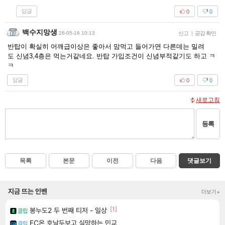
답글
0
0
백수지망생
26-05-16 10:13
신고
|
공감 확인
반탑이 확실히 어깨급이상은 좋아서 맘먹고 들어가면 다른데는 밀려
도 신념3,4층은 먹는거같네요. 반탑 가입조건이 신념부적같기도 하고 ㅋ
ㅋ
답글
0
0
새로고침
등록
목록
본문
이전
다음
댓글보기
지금 뜨는 인벤
더보기+
[1]
봉누도2 두 번째 티저 - 일상
클립
FC온 호날두보고 실망하는 민교
클립