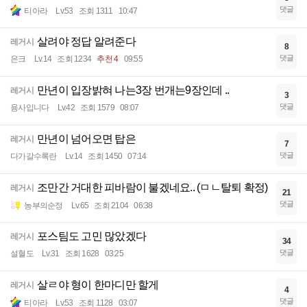
댓글
티아라
Lv.53
조회 1311
10:47
살려야 정답 알려준다
레거시
8
댓글
은크
Lv.14
조회 1234
추천 4
09:55
만년이 입장밝혀 나는3장 번개는9장인데 ..
레거시
3
댓글
용사입니다
Lv.42
조회 1579
08:07
만년이 넘어오면 탑은
레거시
7
댓글
다가갈수록란
Lv.14
조회 1450
07:14
조만간 거대한 피바람이 불겠네요.. (ㅁㄴ탈퇴 확정)
레거시
21
댓글
농부의순정
Lv.65
조회 2104
06:38
포스팀도 고민 많았겠다
레거시
34
댓글
설혈도
Lv.31
조회 1628
03:25
살ㄹ야 형이 한마디만 할게
레거시
4
댓글
티아라
Lv.53
조회 1128
03:07