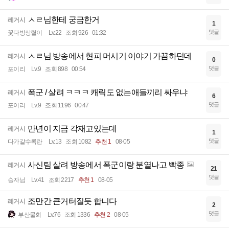
ㅅㄹ님한테 궁금한거
레거시
1
댓글
꽃다방상렬이
Lv.22
조회 926
01:32
ㅅㄹ님 방송에서 현피 머시기 이야기 가끔하던데
레거시
0
댓글
포이리
Lv.9
조회 898
00:54
폭군 / 살려 ㅋㅋㅋ 캐릭도 없는애들끼리 싸우냐
레거시
6
댓글
포이리
Lv.9
조회 1196
00:47
만년이 지금 각재고있는데
레거시
1
댓글
다가갈수록란
Lv.13
조회 1082
추천 1
08-05
사신팀 살려 방송에서 폭군이랑 분열나고 빡종
레거시
21
댓글
승자님
Lv.41
조회 2217
추천 1
08-05
조만간 큰거터질듯 합니다
레거시
2
댓글
부산물회
Lv.76
조회 1336
추천 2
08-05