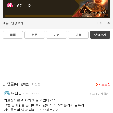
아련한그리움
메뉴
인장보기
EXP 15%
목록
본문
이전
다음
댓글쓰기
댓글
(6)
등록순
|
최신순
새로고침
나남군
26-05-14 22:52
신고
|
공감 확인
기르진기르 렉카가 기란 먹었나???
그럼 분배충들 분배해주기 싫어서 노쇼하는거지 일부러
메인들끼리 냡냡 하려고 노쇼하는거지