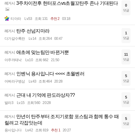
3주차이전후 헌터포스vs초월꼬탄주 존나 기대된다
레거시
0
댓글
티아라
Lv.53
조회 131
추천 2
03:18
탄주 선넘지마라
레거시
1
댓글
다가갈수록란
Lv.14
조회 264
00:47
애초에 맞는팀만 바뀐거뿐
레거시
11
댓글
아주까태낙
Lv.10
조회 662
21:50
인벤닉 용사입니다 <<<< 초월벤러
레거시
5
댓글
어쩌라구병삼
Lv.43
조회 464
20:28
근대 내 기억에 판도라상자??
레거시
5
댓글
발라3
Lv.15
조회 560
20:28
만년이 탄주부터 조지기로함 포스팀과 함께 통수 때
레거시
5
릴려고 각잡앗는데
댓글
용사입니다
Lv.42
조회 819
추천 1
20:27