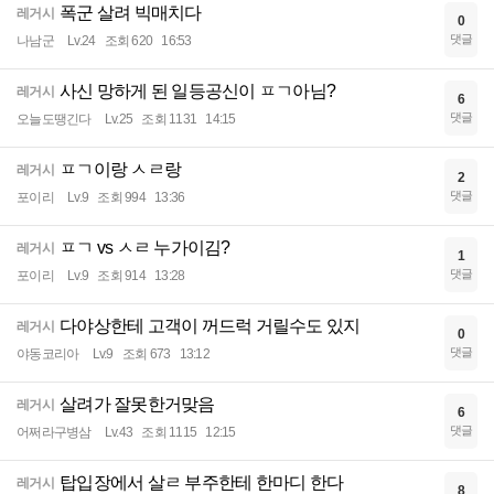
폭군 살려 빅매치다
레거시
0
댓글
나남군
Lv.24
조회 620
16:53
사신 망하게 된 일등공신이 ㅍㄱ아님?
레거시
6
댓글
오늘도땡긴다
Lv.25
조회 1131
14:15
ㅍㄱ이랑 ㅅㄹ랑
레거시
2
댓글
포이리
Lv.9
조회 994
13:36
ㅍㄱ vs ㅅㄹ 누가이김?
레거시
1
댓글
포이리
Lv.9
조회 914
13:28
다야상한테 고객이 꺼드럭 거릴수도 있지
레거시
0
댓글
야동코리아
Lv.9
조회 673
13:12
살려가 잘못한거맞음
레거시
6
댓글
어쩌라구병삼
Lv.43
조회 1115
12:15
탑입장에서 살ㄹ 부주한테 한마디 한다
레거시
8