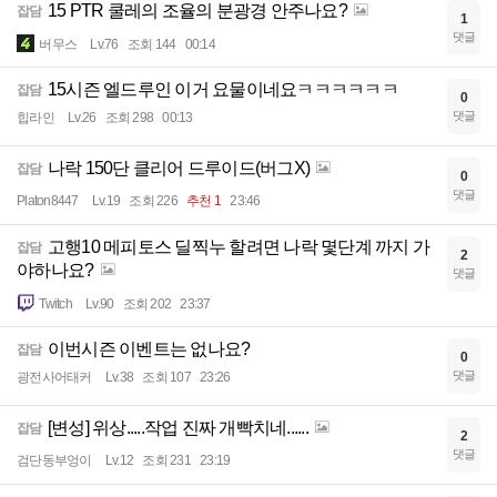
15 PTR 쿨레의 조율의 분광경 안주나요?
잡담
1
댓글
버무스
Lv.76
조회 144
00:14
15시즌 엘드루인 이거 요물이네요ㅋㅋㅋㅋㅋㅋ
잡담
0
댓글
힙라인
Lv.26
조회 298
00:13
나락 150단 클리어 드루이드(버그X)
잡담
0
댓글
Platon8447
Lv.19
조회 226
추천 1
23:46
고행10 메피토스 딜찍누 할려면 나락 몇단계 까지 가
잡담
2
야하나요?
댓글
Twitch
Lv.90
조회 202
23:37
이번시즌 이벤트는 없나요?
잡담
0
댓글
광전사어태커
Lv.38
조회 107
23:26
[변성] 위상.....작업 진짜 개빡치네......
잡담
2
댓글
검단동부엉이
Lv.12
조회 231
23:19