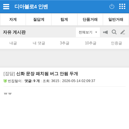
디아블로4
인벤
자게
질답게
팁게
단품거래
일반거래
자유 게시판
전체보기
공
검
글
지
색
내글
내 댓글
3추글
10추글
인증글
on/off
쓰
기
[잡담]
신화 문장 패치됨 버그 안됨 두개
빈집털이
댓글: 9 개
조회:
3615
2026-05-14 02:09:37
ㅠㅠ