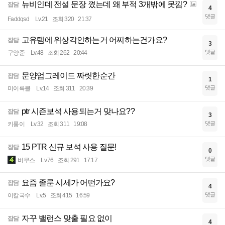
뉴비인데 전설 문장 꼈는데 왜 부적 3개밖에 못낌?
잡담
4
댓글
Faddqsd
Lv.21
조회 320
21:37
고유템에 위상각인하는거 어찌하는건가요?
잡담
3
댓글
구양준
Lv.48
조회 262
20:44
문양업그레이드 짜릿한순간
잡담
1
댓글
미이륵블
Lv.14
조회 311
20:39
ptr 시즌보석 사용되는거 맞나요??
잡담
3
댓글
키룽이
Lv.32
조회 311
19:08
15 PTR 신규 보석 사용 질문!
잡담
0
댓글
버무스
Lv.76
조회 291
17:17
요즘 졸룬 시세가 어떤가요?
잡담
4
댓글
이칼국수
Lv.5
조회 415
16:59
자꾸 밸런스 맞출 필요 없이
잡담
4