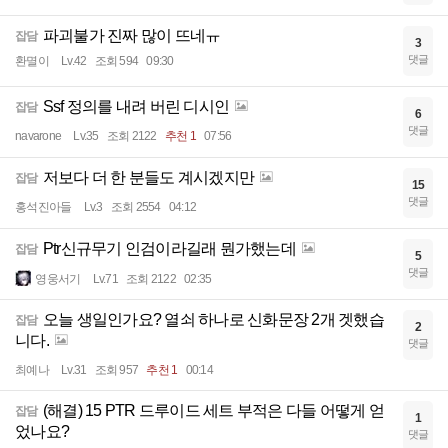
파괴불가 진짜 많이 뜨네ㅠ
잡담
3
댓글
환멸이
Lv.42
조회 594
09:30
Ssf 정의를 내려 버린 디시인
잡담
6
댓글
navarone
Lv.35
조회 2122
추천 1
07:56
저보다 더 한 분들도 계시겠지만
잡담
15
댓글
홍석진아들
Lv.3
조회 2554
04:12
Ptr신규무기 인검이라길래 뭔가했는데
잡담
5
댓글
영웅서기
Lv.71
조회 2122
02:35
오늘 생일인가요? 열쇠 하나로 신화문장 2개 겟했습
잡담
2
니다.
댓글
최예나
Lv.31
조회 957
추천 1
00:14
(해결) 15 PTR 드루이드 세트 부적은 다들 어떻게 얻
잡담
1
었나요?
댓글