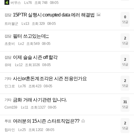
버무스
Lv.76
조회 748
08-05
15PTR 실행시 corrupted data 에러 해결법
잡담
0
댓글
트러블군
Lv.13
조회 329
08-05
필터 쓰고있는데;;;
잡담
2
댓글
초호비
Lv.2
조회 549
08-05
이제 슬슬 시즌 off 할각
잡담
2
댓글
유매
Lv.12
조회 1026
08-05
사신or혼돈계조각은 시즌 전용인가요
기타
2
댓글
인그로
Lv.76
조회 423
08-05
금화 거래 사기관련 입니다.
기타
31
댓글
Com159
Lv.11
조회 1327
08-05
여러분의 15시즌 스타트직업은??
투표
2
댓글
힙라인
Lv.25
조회 1202
08-05