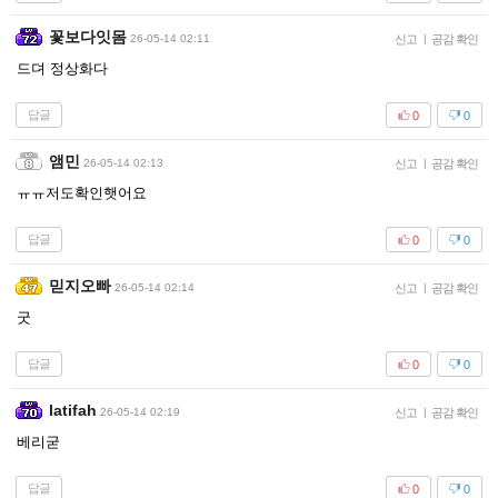
꽃보다잇몸
26-05-14 02:11
신고
|
공감 확인
드뎌 정상화다
답글
0
0
앰민
26-05-14 02:13
신고
|
공감 확인
ㅠㅠ저도확인햇어요
답글
0
0
믿지오빠
26-05-14 02:14
신고
|
공감 확인
굿
답글
0
0
latifah
26-05-14 02:19
신고
|
공감 확인
베리굳
답글
0
0