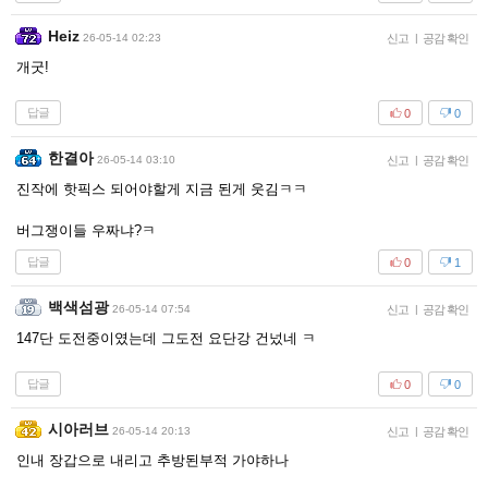
Heiz
26-05-14 02:23
신고
|
공감 확인
개굿!
답글
0
0
한결아
26-05-14 03:10
신고
|
공감 확인
진작에 핫픽스 되어야할게 지금 된게 웃김ㅋㅋ
버그쟁이들 우짜냐?ㅋ
답글
0
1
백색섬광
26-05-14 07:54
신고
|
공감 확인
147단 도전중이였는데 그도전 요단강 건넜네 ㅋ
답글
0
0
시아러브
26-05-14 20:13
신고
|
공감 확인
인내 장갑으로 내리고 추방된부적 가야하나