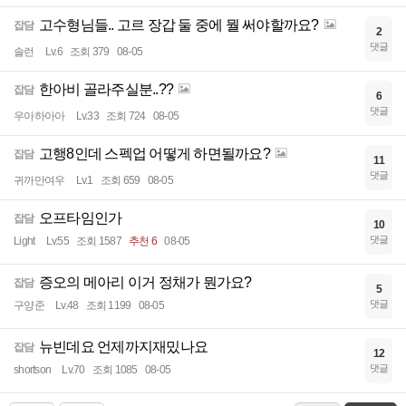
고수형님들.. 고르 장갑 둘 중에 뭘 써야할까요?
잡담
2
댓글
솔런
Lv.6
조회 379
08-05
한아비 골라주실분..??
잡담
6
댓글
우아하아아
Lv.33
조회 724
08-05
고행8인데 스펙업 어떻게 하면될까요?
잡담
11
댓글
귀까만여우
Lv.1
조회 659
08-05
오프타임인가
잡담
10
댓글
Light
Lv.55
조회 1587
추천 6
08-05
증오의 메아리 이거 정채가 뭔가요?
잡담
5
댓글
구양준
Lv.48
조회 1199
08-05
뉴빈데요 언제까지재밌나요
잡담
12
댓글
shortson
Lv.70
조회 1085
08-05