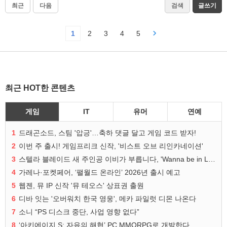
최근
다음
검색
글쓰기
1
2
3
4
5
최근 HOT한 콘텐츠
게임
IT
유머
연예
1
드래곤소드, 스팀 '압긍'…축하 댓글 달고 게임 코드 받자!
2
이번 주 출시! 게임프리크 신작, '비스트 오브 리인카네이션'
3
스텔라 블레이드 새 주인공 이비가 부릅니다, 'Wanna be in LOVE' 뮤비 공개
4
가레나·포켓페어, ‘팰월드 온라인’ 2026년 출시 예고
5
웹젠, 뮤 IP 신작 '뮤 테오스' 상표권 출원
6
디바 잇는 '오버워치 한국 영웅', 메카 파일럿 디몬 나온다
7
소니 “PS 디스크 중단, 사업 영향 없다”
8
‘아키에이지 S: 자유의 해협’ PC MMORPG로 개발한다