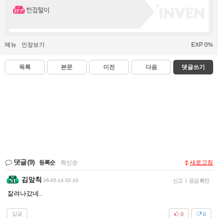
빈집털이
메뉴
인장보기
EXP 0%
목록
본문
이전
다음
댓글쓰기
댓글
(9)
등록순
|
최신순
새로고침
김앞칙
26-05-14 02:10
신고
|
공감 확인
잘려나갔네..
답글
0
0