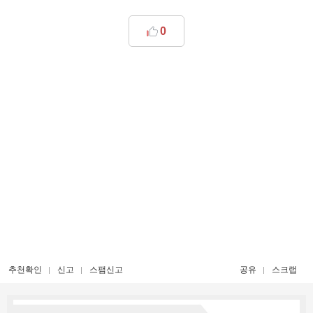
0
추천확인
신고
스팸신고
공유
스크랩