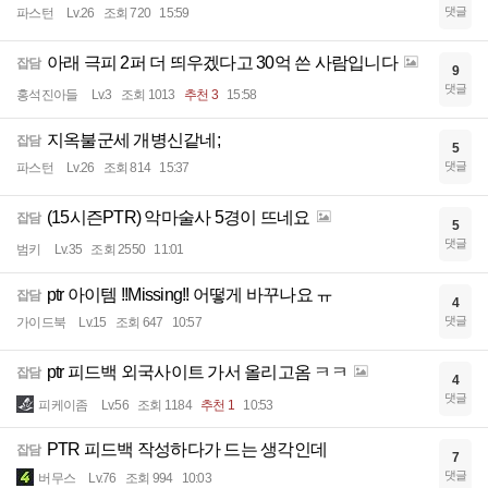
댓글
파스턴
Lv.26
조회 720
15:59
아래 극피 2퍼 더 띄우겠다고 30억 쓴 사람입니다
잡담
9
댓글
홍석진아들
Lv.3
조회 1013
추천 3
15:58
지옥불군세 개병신같네;
잡담
5
댓글
파스턴
Lv.26
조회 814
15:37
(15시즌PTR) 악마술사 5경이 뜨네요
잡담
5
댓글
범키
Lv.35
조회 2550
11:01
ptr 아이템 !!Missing!! 어떻게 바꾸나요 ㅠ
잡담
4
댓글
가이드북
Lv.15
조회 647
10:57
ptr 피드백 외국사이트 가서 올리고옴 ㅋㅋ
잡담
4
댓글
피케이좀
Lv.56
조회 1184
추천 1
10:53
PTR 피드백 작성하다가 드는 생각인데
잡담
7
댓글
버무스
Lv.76
조회 994
10:03