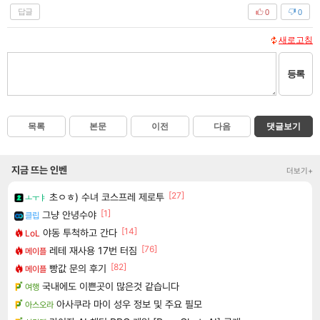
답글
0
0
새로고침
등록
목록
본문
이전
다음
댓글보기
지금 뜨는 인벤
더보기+
[27]
초ㅇㅎ) 수녀 코스프레 제로투
ㅗㅜㅑ
[1]
그냥 안녕수야
클립
[14]
야동 투척하고 간다
LoL
[76]
레테 재사용 17번 터짐
메이플
[82]
빵값 문의 후기
메이플
국내에도 이쁜곳이 많은것 같습니다
여행
아사쿠라 마이 성우 정보 및 주요 필모
아스오라