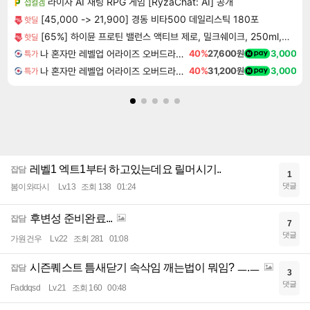
라이자 AI 채팅 RPG 게임 [RyzaChat: AI] 공개
섭컬겜
[45,000 -> 21,900] 경동 비타500 데일리스틱 180포
핫딜
[65%] 하이뮨 프로틴 밸런스 액티브 제로, 밀크쉐이크, 250ml, 18개
핫딜
나 혼자만 레벨업 어라이즈 오버드라이브 Solo Leveling Arise
40%
27,600원
3,000
특가
나 혼자만 레벨업 어라이즈 오버드라이브 디럭스 에디션 Solo Leveling Arise Overdrive Deluxe Edition
40%
31,200원
3,000
특가
레벨1 엑트1부터 하고있는데요 릴머시기..
잡담
1
댓글
봄이와따시
Lv.13
조회 138
01:24
후변성 준비완료...
잡담
7
댓글
가원건우
Lv.22
조회 281
01:08
시즌퀘스트 틈새닫기 속삭임 깨는법이 뭐임? ㅡ.ㅡ
잡담
3
댓글
Faddqsd
Lv.21
조회 160
00:48