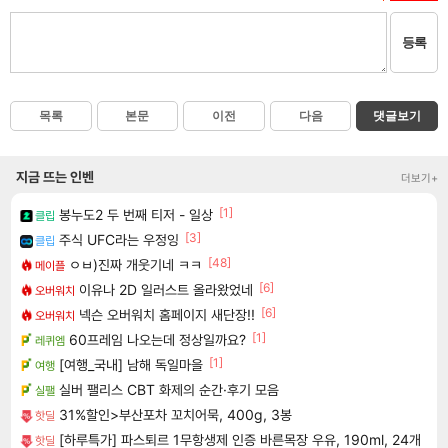
등록
목록
본문
이전
다음
댓글보기
지금 뜨는 인벤
더보기+
[1]
봉누도2 두 번째 티저 - 일상
클립
[3]
주식 UFC라는 우정잉
클립
[48]
ㅇㅂ)진짜 개웃기네 ㅋㅋ
메이플
[6]
이유나 2D 일러스트 올라왔었네
오버워치
[6]
넥슨 오버워치 홈페이지 새단장!!
오버워치
[1]
60프레임 나오는데 정상일까요?
레퀴엠
[1]
[여행_국내] 남해 독일마을
여행
실버 팰리스 CBT 화제의 순간·후기 모음
실팰
31%할인>부산포차 꼬치어묵, 400g, 3봉
핫딜
[하루특가] 파스퇴르 1무항생제 인증 바른목장 우유, 190ml, 24개
핫딜