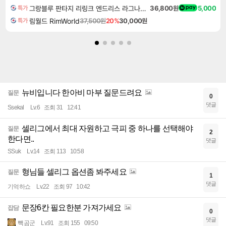
그랑블루 판타지 리링크 엔드리스 라그나로크 업그레이드 킷 Granblue Fantasy Relink Endless Ragnarok Upgrade Kit DLC
36,800원
5,000
특가
림월드 RimWorld
37,500원
20%
30,000원
특가
뉴비입니다 한아비 마부 질문드려요
질문
0
댓글
Ssekal
Lv.6
조회 31
12:41
셀리그에서 최대 자원하고 극피 중 하나를 선택해야
질문
2
한다면..
댓글
SSuk
Lv.14
조회 113
10:58
형님들 셀리그 옵션좀 봐주세요
질문
1
댓글
기억하쇼
Lv.22
조회 97
10:42
문장6칸 필요한분 가져가세요
잡담
0
댓글
빽곰군
Lv.91
조회 155
09:50