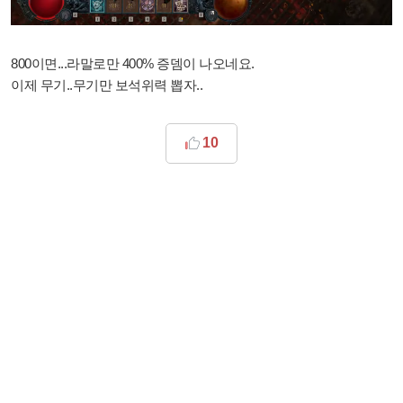
800이면...라말로만 400% 증뎀이 나오네요.
이제 무기..무기만 보석위력 뽑자..
10