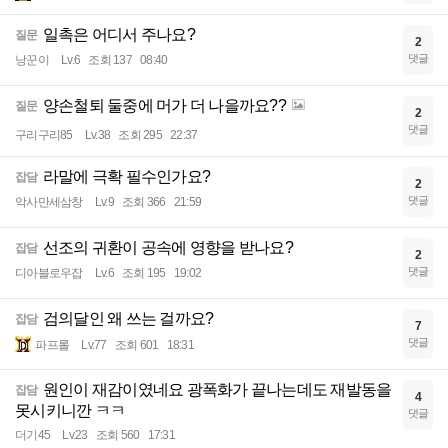
일촉은 어디서 주나요?
질문
2
댓글
낭꾼이
Lv.6
조회 137
08:40
양손철퇴 둘중에 머가 더 나을까요??
질문
2
댓글
구리구리85
Lv.38
조회 295
22:37
라말에 극확 필수인가요?
잡담
2
댓글
악사만세삼창
Lv.9
조회 366
21:59
선조의 귀환이 공속에 영향을 받나요?
잡담
2
댓글
디아블로우잡
Lv.6
조회 195
19:02
검의달인 왜 쓰는 걸까요?
잡담
7
댓글
파프롤
Lv.77
조회 601
18:31
원인이 재감이였네요 광폭화가 끝나는데도 재발동을
잡담
4
못시키니깐 ㅋㅋ
댓글
더기45
Lv.23
조회 560
17:31