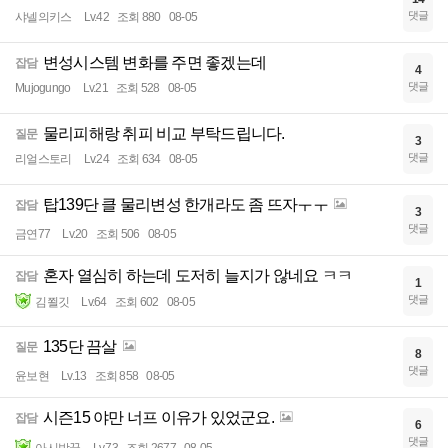
댓글
샤넬의키스
Lv.42
조회 880
08-05
변성시스템 변화를 주면 좋겠는데
잡담
4
댓글
Mujogungo
Lv.21
조회 528
08-05
물리피해랑 취피 비교 부탁드립니다.
질문
3
댓글
리얼스토리
Lv.24
조회 634
08-05
탑139단 클 물리변성 한개라도 좀 뜨자ㅜㅜ
잡담
3
댓글
금연77
Lv.20
조회 506
08-05
혼자 열심히 하는데 도저히 늘지가 않네요 ㅋㅋ
잡담
1
댓글
김쬘깃
Lv.64
조회 602
08-05
135단 끔살
질문
8
댓글
윤보현
Lv.13
조회 858
08-05
시즌15 야만 너프 이유가 있었군요.
잡담
6
댓글
아시밤꿈
Lv.73
조회 2677
08-05