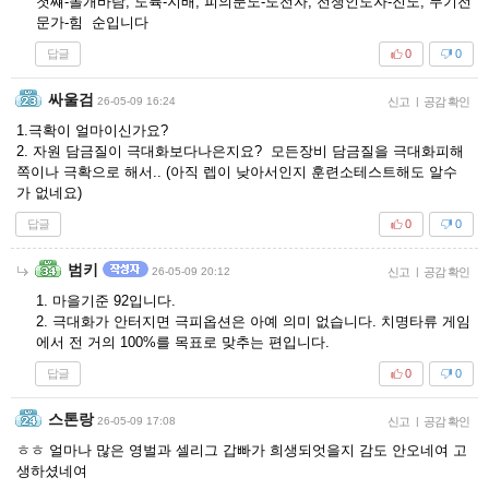
첫쨰-돌개바람, 도륙-지배, 피의분노-도전자, 전쟁인도자-진노, 무기전
문가-힘 순입니다
답글
0
0
싸울검
26-05-09 16:24
신고
|
공감 확인
1.극확이 얼마이신가요?
2. 자원 담금질이 극대화보다나은지요? 모든장비 담금질을 극대화피해
쪽이나 극확으로 해서.. (아직 렙이 낮아서인지 훈련소테스트해도 알수
가 없네요)
답글
0
0
범키
26-05-09 20:12
신고
|
공감 확인
1. 마을기준 92입니다.
2. 극대화가 안터지면 극피옵션은 아예 의미 없습니다. 치명타류 게임
에서 전 거의 100%를 목표로 맞추는 편입니다.
답글
0
0
스톤랑
26-05-09 17:08
신고
|
공감 확인
ㅎㅎ 얼마나 많은 영벌과 셀리그 갑빠가 희생되엇을지 감도 안오네여 고
생하셨네여