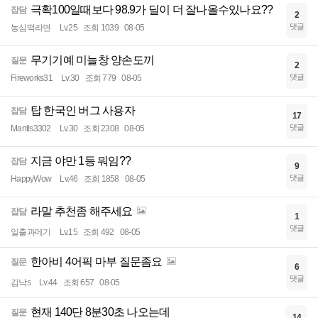
극확100일때보다 98.9가 딜이 더 잘나올수있나요??
잡담
2
댓글
농심떡라면
Lv.25
조회 1039
08-05
무기기예 미늘창 양손도끼
질문
2
댓글
Fireworks31
Lv.30
조회 779
08-05
탑 한국인 버그 사용자
잡담
17
댓글
Mantis3302
Lv.30
조회 2308
08-05
지금 야만 1등 뭐임??
잡담
9
댓글
HappyWow
Lv.46
조회 1858
08-05
라말 추천좀 해주세요
잡담
1
댓글
일출과메기
Lv.15
조회 492
08-05
한아비 4어픽 마부 질문좀요
질문
6
댓글
김낙s
Lv.44
조회 657
08-05
현재 140단 8분30초 나오는데
질문
14