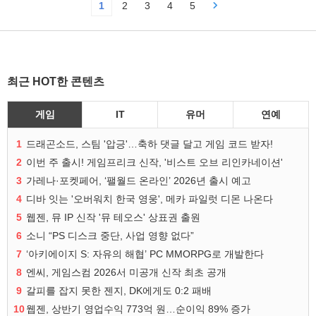
1
2
3
4
5
최근 HOT한 콘텐츠
게임
IT
유머
연예
1
드래곤소드, 스팀 '압긍'…축하 댓글 달고 게임 코드 받자!
2
이번 주 출시! 게임프리크 신작, '비스트 오브 리인카네이션'
3
가레나·포켓페어, ‘팰월드 온라인’ 2026년 출시 예고
4
디바 잇는 '오버워치 한국 영웅', 메카 파일럿 디몬 나온다
5
웹젠, 뮤 IP 신작 '뮤 테오스' 상표권 출원
6
소니 “PS 디스크 중단, 사업 영향 없다”
7
‘아키에이지 S: 자유의 해협’ PC MMORPG로 개발한다
8
엔씨, 게임스컴 2026서 미공개 신작 최초 공개
9
갈피를 잡지 못한 젠지, DK에게도 0:2 패배
10
웹젠, 상반기 영업수익 773억 원…순이익 89% 증가