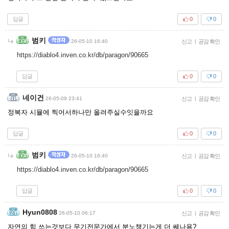
답글
0
0
범키
26-05-10 16:40
신고
|
공감 확인
https://diablo4.inven.co.kr/db/paragon/90665
답글
0
0
네이건
26-05-09 23:41
신고
|
공감 확인
정복자 시뮬에 찍어서하나만 올려주실수잇을까요
답글
0
0
범키
26-05-10 16:40
신고
|
공감 확인
https://diablo4.inven.co.kr/db/paragon/90665
답글
0
0
Hyun0808
26-05-10 06:17
신고
|
공감 확인
자연의 힘 쓰는것보다 무기전문가에서 분노챙기는게 더 쎄나용?