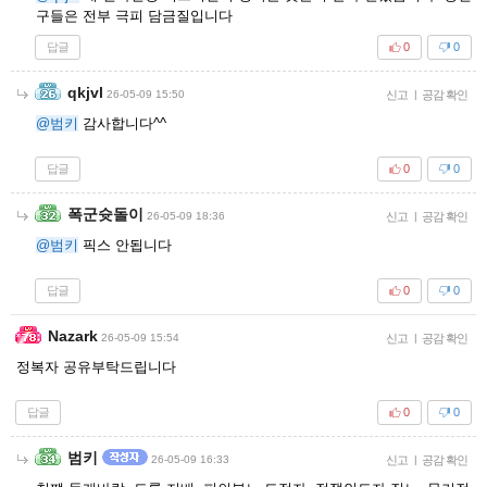
구들은 전부 극피 담금질입니다
답글
0
0
qkjvl
26-05-09 15:50
신고
|
공감 확인
@범키
감사합니다^^
답글
0
0
폭군슛돌이
26-05-09 18:36
신고
|
공감 확인
@범키
픽스 안됩니다
답글
0
0
Nazark
26-05-09 15:54
신고
|
공감 확인
정복자 공유부탁드립니다
답글
0
0
범키
26-05-09 16:33
신고
|
공감 확인