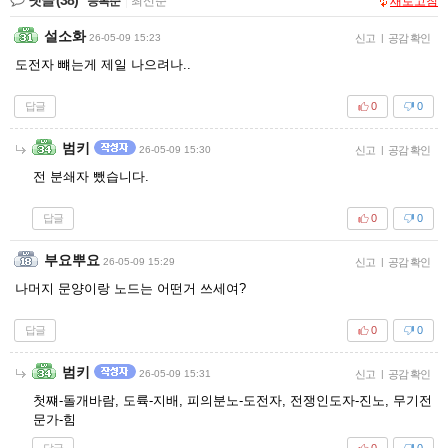
등록순
|
최신순
새로고침
설소화
26-05-09 15:23
신고
|
공감 확인
도전자 뺴는게 제일 나으려나..
답글
0
0
범키
26-05-09 15:30
신고
|
공감 확인
전 분쇄자 뺐습니다.
답글
0
0
부요뿌요
26-05-09 15:29
신고
|
공감 확인
나머지 문양이랑 노드는 어떤거 쓰세여?
답글
0
0
범키
26-05-09 15:31
신고
|
공감 확인
첫쨰-돌개바람, 도륙-지배, 피의분노-도전자, 전쟁인도자-진노, 무기전
문가-힘
답글