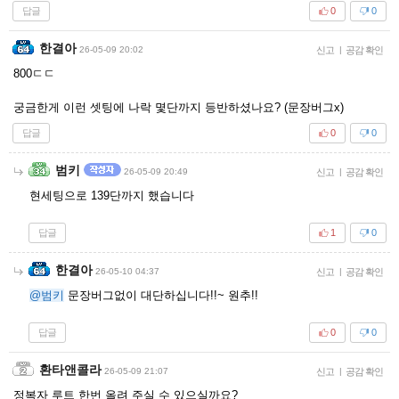
답글
0
0
한결아
26-05-09 20:02
신고
|
공감 확인
800ㄷㄷ
궁금한게 이런 셋팅에 나락 몇단까지 등반하셨나요? (문장버그x)
답글
0
0
범키
26-05-09 20:49
신고
|
공감 확인
현세팅으로 139단까지 했습니다
답글
1
0
한결아
26-05-10 04:37
신고
|
공감 확인
@범키
문장버그없이 대단하십니다!!~ 원추!!
답글
0
0
환타앤콜라
26-05-09 21:07
신고
|
공감 확인
정복자 루트 한번 올려 주실 수 있으실까요?