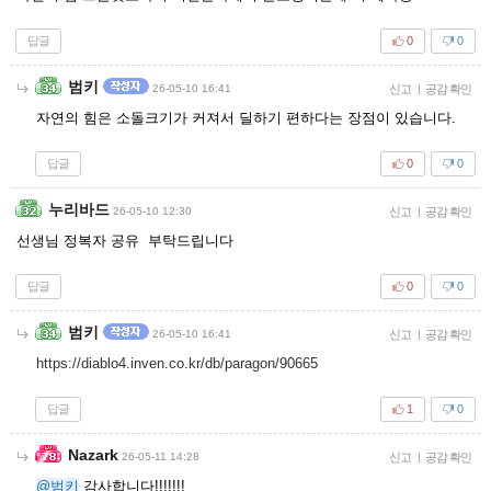
답글
0
0
범키
26-05-10 16:41
신고
|
공감 확인
자연의 힘은 소돌크기가 커져서 딜하기 편하다는 장점이 있습니다.
답글
0
0
누리바드
26-05-10 12:30
신고
|
공감 확인
선생님 정복자 공유 부탁드립니다
답글
0
0
범키
26-05-10 16:41
신고
|
공감 확인
https://diablo4.inven.co.kr/db/paragon/90665
답글
1
0
Nazark
26-05-11 14:28
신고
|
공감 확인
@범키
감사합니다!!!!!!!