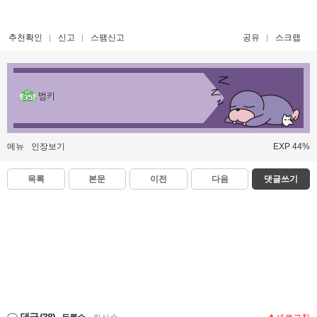
추천확인
신고
스팸신고
공유
스크랩
범키
메뉴
인장보기
EXP 44%
목록
본문
이전
다음
댓글쓰기
댓글
(38)