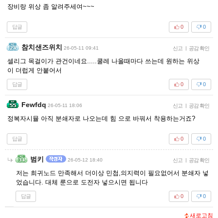
장비랑 위상 좀 알려주세여~~~
답글
0
0
참치샌즈위치
26-05-11 09:41
신고
|
공감 확인
셀리그 목걸이가 관건이네요.....쿨레 나올때마다 쓰는데 원하는 위상
이 더럽게 안붙어서
답글
0
0
Fewfdq
26-05-11 18:06
신고
|
공감 확인
정복자시뮬 아직 분쇄자로 나오는데 힘 으로 바꿔서 착용하는거죠?
답글
0
0
범키
26-05-12 18:40
신고
|
공감 확인
저는 희귀노드 만족해서 더이상 민첩,의지력이 필요없어서 분쇄자 넣
었습니다. 대체 룬으로 도전자 넣으시면 됩니다
답글
0
0
새로고침