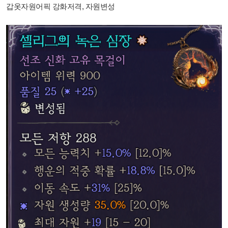
갑옷자원어픽 강화저격, 자원변성