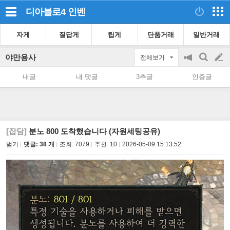
디아블로4
인벤
자게
질답게
팁게
단품거래
일반거래
야만용사
전체보기
공
검
글
지
색
내글
내 댓글
3추글
인증글
on/off
쓰
기
[잡담]
분노 800 도착했습니다 (자원세팅공유)
범키
댓글: 38 개
조회:
7079
추천:
10
2026-05-09 15:13:52