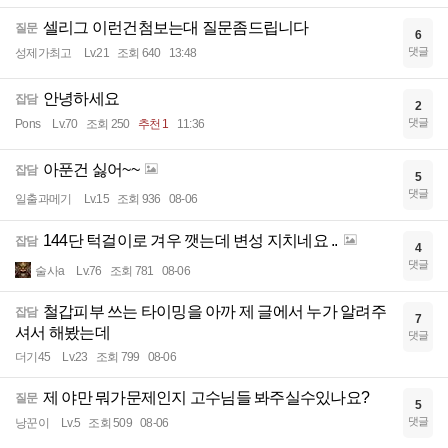
셀리그 이런건첨보는대 질문좀드립니다
질문
6
댓글
성제가최고
Lv.21
조회 640
13:48
안녕하세요
잡담
2
댓글
Pons
Lv.70
조회 250
추천 1
11:36
아푼건 싫어~~
잡담
5
댓글
일출과메기
Lv.15
조회 936
08-06
144단 턱걸이로 겨우 깻는데 변성 지치네요 ..
잡담
4
댓글
술사a
Lv.76
조회 781
08-06
철갑피부 쓰는 타이밍을 아까 제 글에서 누가 알려주
잡담
7
셔서 해봤는데
댓글
더기45
Lv.23
조회 799
08-06
제 야만 뭐가문제인지 고수님들 봐주실수있나요?
질문
5
댓글
낭꾼이
Lv.5
조회 509
08-06