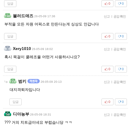
답글
0
0
블러드애즈
26-05-09 17:36
신고
|
공감 확인
부적을 모든 자원 어픽스로 만든다는게 싱상도 안갑니다
답글
0
0
Xery1010
26-05-09 18:02
신고
|
공감 확인
혹시 목걸이 쿨레조율 어떤거 사용하시나요?
답글
0
0
범키
26-05-09 20:13
신고
|
공감 확인
대지격퇴자입니다
답글
0
0
디아농부
26-05-09 18:31
신고
|
공감 확인
??? 거의 치트급이네요 부럽습니당 ㅋㅋ