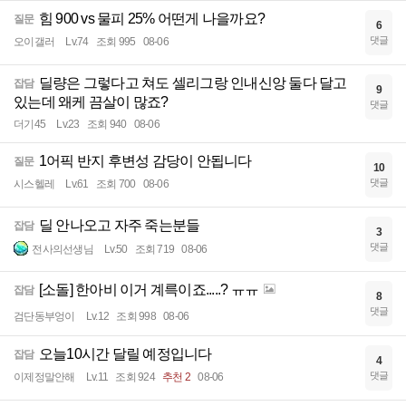
힘 900 vs 물피 25% 어떤게 나을까요?
질문
6
댓글
오이갤러
Lv.74
조회 995
08-06
딜량은 그렇다고 쳐도 셀리그랑 인내신앙 둘다 달고
잡담
9
있는데 왜케 끔살이 많죠?
댓글
더기45
Lv.23
조회 940
08-06
1어픽 반지 후변성 감당이 안됩니다
질문
10
댓글
시스헬레
Lv.61
조회 700
08-06
딜 안나오고 자주 죽는분들
잡담
3
댓글
전사의선생님
Lv.50
조회 719
08-06
[소돌] 한아비 이거 계륵이죠.....? ㅠㅠ
잡담
8
댓글
검단동부엉이
Lv.12
조회 998
08-06
오늘10시간 달릴 예정입니다
잡담
4
댓글
이제정말안해
Lv.11
조회 924
추천 2
08-06