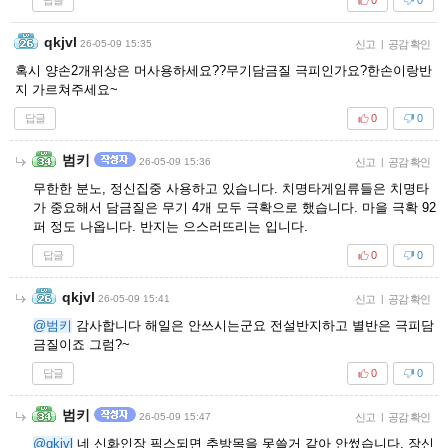
0
0
qkjvl
26-05-09 15:35
신고
|
공감 확인
혹시 양손2개위상은 머사용하세요??무기담금질 극피인가요?한손이랑반
지 가르쳐주세요~
답글
0
0
범키
26-05-09 15:36
신고
|
공감 확인
무한한 분노, 정신집중 사용하고 있습니다. 치명타게임류들은 치명타
가 중요해서 담금질은 무기 4개 모두 극확으로 했습니다. 마을 극확 92
퍼 정도 나옵니다. 반지는 으스러뜨리는 입니다.
답글
0
0
qkjvl
26-05-09 15:41
신고
|
공감 확인
@범키
감사합니다 해일은 안쓰시는군요 전설반지하고 별반은 극피담
금질이죠 그럼?~
답글
0
0
범키
26-05-09 15:47
신고
|
공감 확인
@qkjvl
네 신화인장 픽스되면 추방목을 못쓸거 같아 안썼습니다. 장신