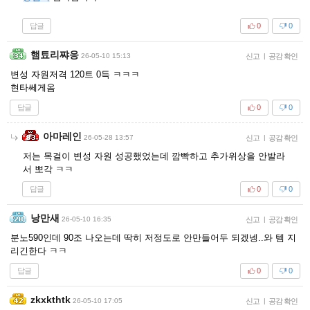
답글
0
0
햄툐리쨔응
26-05-10 15:13
신고
|
공감 확인
변성 자원저격 120트 0득 ㅋㅋㅋ
현타쎄게옴
답글
0
0
아마레인
26-05-28 13:57
신고
|
공감 확인
저는 목걸이 변성 자원 성공했었는데 깜빡하고 추가위상을 안발라
서 뽀각 ㅋㅋ
답글
0
0
낭만새
26-05-10 16:35
신고
|
공감 확인
분노590인데 90조 나오는데 딱히 저정도로 안만들어두 되겠넹..와 템 지
리긴한다 ㅋㅋ
답글
0
0
zkxkthtk
26-05-10 17:05
신고
|
공감 확인