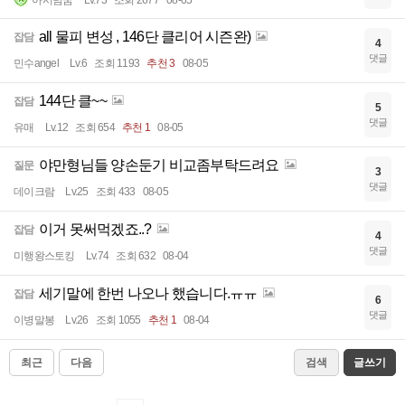
all 물피 변성 , 146단 클리어 시즌완)
잡담
4
댓글
민수angel
Lv.6
조회 1193
추천 3
08-05
144단 클~~
잡담
5
댓글
유매
Lv.12
조회 654
추천 1
08-05
야만형님들 양손둔기 비교좀부탁드려요
질문
3
댓글
데이크람
Lv.25
조회 433
08-05
이거 못써먹겠죠..?
잡담
4
댓글
미행왕스토킹
Lv.74
조회 632
08-04
세기말에 한번 나오나 했습니다.ㅠㅠ
잡담
6
댓글
이병말봉
Lv.26
조회 1055
추천 1
08-04
최근
다음
검색
글쓰기