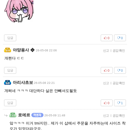
답글
0
0
야먕용사
26-05-08 22:06
신고
|
공감 확인
개쩐다 ㄷㄷ
답글
0
0
아리샤초보
26-05-08 22:21
신고
|
공감 확인
개쩌네 ㅋㅋㅋ 대단하다 살은 안빼셔도될듯
답글
0
1
로에르
26-05-09 11:48
신고
|
공감 확인
앜ㅋㅋㅋ 이거 tmi지만.. 제가 이 샵에서 주문을 자주하는데 사이즈 착
오가 있었더라구요.