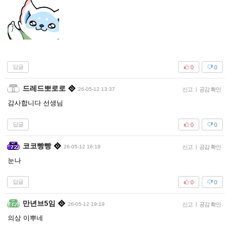
답글
0
0
드레드뽀로로
26-05-12 13:37
신고
|
공감 확인
감사합니다 선생님
답글
0
0
코코빵빵
26-05-12 16:19
신고
|
공감 확인
눈나
답글
0
0
만년브5임
26-05-12 19:19
신고
|
공감 확인
의상 이뿌네