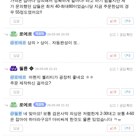
가격은 샵마다 상의해서 정확하게 얼마다! 라고 하기 힘들지만 제
가 문의했던 샵들은 최저 40-최대80이었습니당 지금 주문한샵의 경
우 55정도였어요!!
답글
0
0
로에르
26-05-08 20:55
신고
|
공감 확인
@로에르
상의 > 상이.. 자동완성이 또..
답글
0
0
월륜
26-05-08 21:21
신고
|
공감 확인
@로에르
어쩐지 퀄리티가 굉장히 좋네요 ㅎㅎ
주문 제작하신 걸까요?
답글
0
0
로에르
26-05-08 21:31
신고
|
공감 확인
@월륜
네 맞아요! 보통 검은사막 의상은 저렴한게 2-30대고 보통 4-60
은 잡아야 하더라구요!! 더비싸게 한것도 물론 있었습니다 ㅋㅠ
답글
0
0