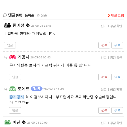
댓글
(68)
등록순
|
최신순
새로고침
한예성
26-05-08 18:48
신고
|
공감 확인
↓ 발따귀 한대만 때려달랍니다.
답글
0
0
기공사
26-05-09 05:43
신고
|
공감 확인
무지외반증 보니까 카프킥 뒤지게 아플 듯 깝 ㄴㄴ
답글
0
0
로에르
26-05-09 11:43
신고
|
공감 확인
@기공사
헉 이걸보시다니.. 부끄럽네요 무지외반증 수술예정입니
다 ㅋㅋㅋㅠ
답글
0
0
이단
26-05-08 19:00
신고
|
공감 확인