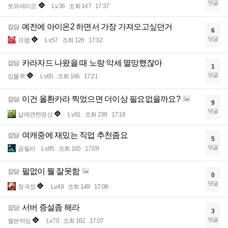
댓글
토와애리오
Lv.36
조회 147
17:37
예전에 아이온2 하면서 가장 가져오고싶던거
잡담
6
댓글
크랩
Lv.57
조회 126
17:32
카라자드 나왔을 때 노랑 악세 멸망했잖아
잡담
1
댓글
킹몰루
Lv.65
조회 166
17:21
이건 올환카라 찍었으면 더이상 필요없을까요?
잡담
9
댓글
삶에관한명상
Lv.91
조회 239
17:18
여캐중에 재밌는 직업 추천좀요
잡담
5
댓글
곰릴라
Lv.85
조회 165
17:09
펄없이 뭘 잘못함
잡담
0
댓글
청국장
Lv.49
조회 149
17:08
서버 증설좀 해라
잡담
3
댓글
엘븐하임
Lv.70
조회 162
17:07