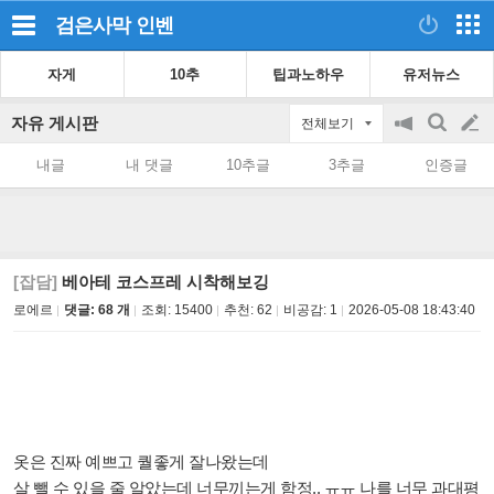
검은사막
인벤
자게
10추
팁과노하우
유저뉴스
자유 게시판
전체보기
공
검
글
지
색
내글
내 댓글
10추글
3추글
인증글
on/off
쓰
기
[잡담]
베아테 코스프레 시착해보깅
로에르
댓글: 68 개
조회:
15400
추천:
62
비공감:
1
2026-05-08 18:43:40
옷은 진짜 예쁘고 퀄좋게 잘나왔는데
살 뺄 수 있을 줄 알았는데 너무끼는게 함정.. ㅠㅠ 나를 너무 과대평