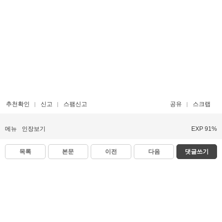
추천확인
신고
스팸신고
공유
스크랩
메뉴
인장보기
EXP 91%
목록
본문
이전
다음
댓글쓰기