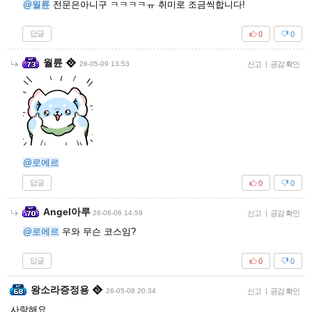
@월륜
전문은아니구 ㅋㅋㅋㅋㅠ 취미로 조금씩합니다!
답글
0
0
월륜
26-05-09 13:53
신고
|
공감 확인
@로에르
답글
0
0
Angel아루
26-06-06 14:59
신고
|
공감 확인
@로에르
우와 무슨 코스임?
답글
0
0
왕소라증정용
26-05-08 20:34
신고
|
공감 확인
사랑해요.