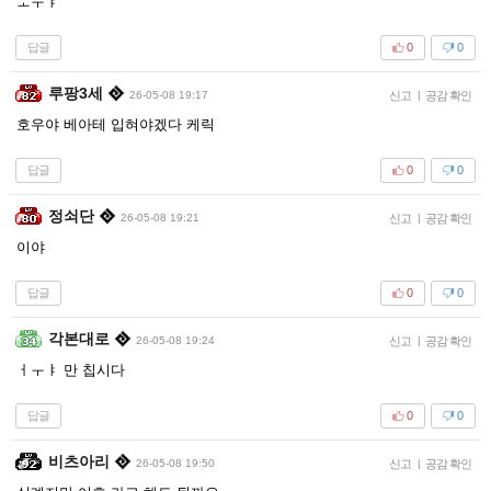
ㅗㅜㅑ
답글
0
0
루팡3세
26-05-08 19:17
신고
|
공감 확인
호우야 베아테 입혀야겠다 케릭
답글
0
0
정쇠단
26-05-08 19:21
신고
|
공감 확인
이야
답글
0
0
각본대로
26-05-08 19:24
신고
|
공감 확인
ㅓㅜㅑ 만 칩시다
답글
0
0
비츠아리
26-05-08 19:50
신고
|
공감 확인