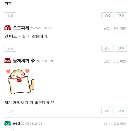
헉헉
답글
0
0
오도짜세
26-05-08 19:01
신고
|
공감 확인
안 빼도 되실 거 같은데여.
답글
0
0
물개새끼
26-05-08 19:03
신고
|
공감 확인
저기 게임보다 더 좋은데요??
답글
0
0
aed
26-05-08 19:08
신고
|
공감 확인