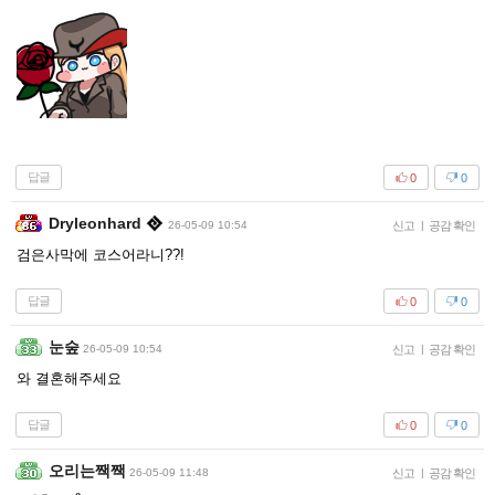
답글
0
0
Dryleonhard
26-05-09 10:54
신고
|
공감 확인
검은사막에 코스어라니??!
답글
0
0
눈숲
26-05-09 10:54
신고
|
공감 확인
와 결혼해주세요
답글
0
0
오리는짹짹
26-05-09 11:48
신고
|
공감 확인