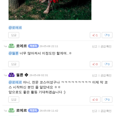
@로에르
답글
1
0
로에르
26-05-08 22:11
신고
|
공감 확인
@월륜
너무 많아져서 이정도만 할게여..ㅎ
답글
0
0
월륜
26-05-09 02:31
신고
|
공감 확인
@로에르
아니, 전문 코스어셨구나 ㅋㅋㅋㅋㅋㅋㅋㅋㅋ 이제 막 코
스 시작하신 분인 줄 알았네요 ㅎㅎ
앞으로도 좋은 활동 기대하겠습니다 :)
답글
0
0
로에르
26-05-09 11:42
신고
|
공감 확인