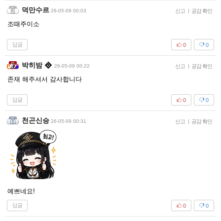
덕만수르
26-05-09 00:03
신고
|
공감 확인
조때주이소
답글
0
0
박히밤
26-05-09 00:22
신고
|
공감 확인
존재 해주셔서 감사합니다
답글
0
0
천곤신승
26-05-09 00:31
신고
|
공감 확인
예쁘네요!
답글
0
0