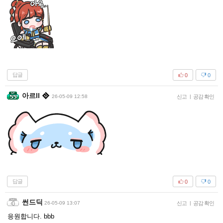
답글
0
0
아르ll
26-05-09 12:58
신고
|
공감 확인
답글
0
0
썬드딕
26-05-09 13:07
신고
|
공감 확인
응원합니다. bbb