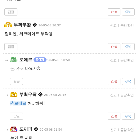
답글
0
0
부확우왘
26-05-08 20:37
신고
|
공감 확인
릴리엔, 체크메이트 부탁용
답글
0
0
로에르
26-05-08 20:59
신고
|
공감 확인
돈..주시나요? 😢
답글
0
0
부확우왘
26-05-08 21:15
신고
|
공감 확인
@로에르
해.. 해줘!
답글
0
0
도끼파
26-05-08 21:54
신고
|
공감 확인
누가 좀 사줘