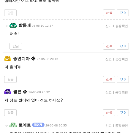
실례지만 어흐 라고 해도 될까요
답글
0
0
발톱때
26-05-10 12:37
신고
|
공감 확인
어흐!
답글
0
0
중년디아
26-05-08 20:16
신고
|
공감 확인
더 올려'줘'
답글
0
0
월륜
26-05-08 20:32
신고
|
공감 확인
저 정도 퀄이면 얼마 정도 하나요?
답글
0
0
로에르
26-05-08 20:55
신고
|
공감 확인