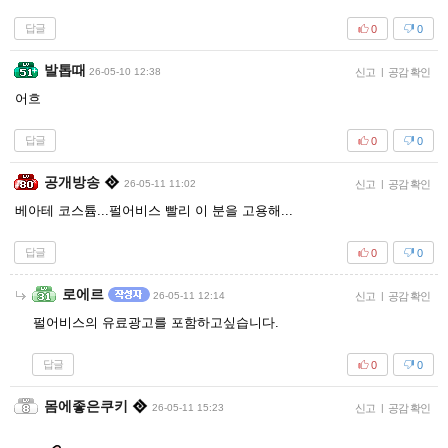
답글
0
0
발톱때
26-05-10 12:38
신고
|
공감 확인
어흐
답글
0
0
공개방송
26-05-11 11:02
신고
|
공감 확인
베아테 코스튬...펄어비스 빨리 이 분을 고용해...
답글
0
0
로에르
26-05-11 12:14
신고
|
공감 확인
펄어비스의 유료광고를 포함하고싶습니다.
답글
0
0
몸에좋은쿠키
26-05-11 15:23
신고
|
공감 확인