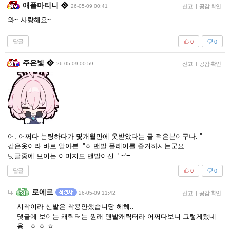
애플마티니
26-05-09 00:41
신고
|
공감 확인
와~ 사랑해요~
답글
0
0
주은빛
26-05-09 00:59
신고
|
공감 확인
어. 어쩌다 눈팅하다가 몇개월만에 옷받았다는 글 적은분이구나. ''
같은옷이라 바로 알아본. ''ㅎ 맨발 플레이를 즐겨하시는군요.
덧글중에 보이는 이미지도 맨발이신. ' ~'=
답글
0
0
로에르
26-05-09 11:42
신고
|
공감 확인
시착이라 신발은 착용안했습니당 헤헤..
댓글에 보이는 캐릭터는 원래 맨발캐릭터라 어쩌다보니 그렇게됐네
용.. ㅎ.ㅎ.ㅎ