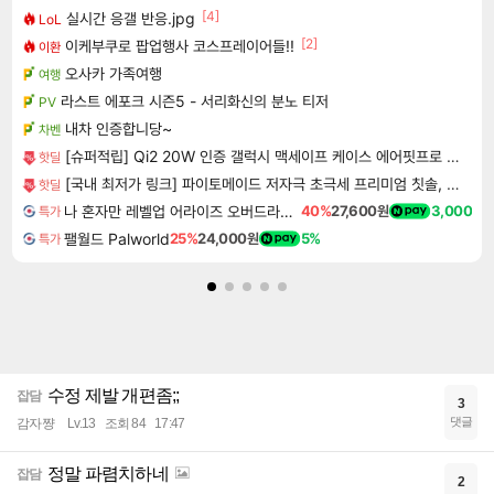
[4]
실시간 응갤 반응.jpg
LoL
[2]
이케부쿠로 팝업행사 코스프레이어들!!
이환
오사카 가족여행
여행
라스트 에포크 시즌5 - 서리화신의 분노 티저
PV
내차 인증합니당~
차벤
[슈퍼적립] Qi2 20W 인증 갤럭시 맥세이프 케이스 에어핏프로 맥핏 블랙, 갤럭시Z 폴드8 울트라
핫딜
[국내 최저가 링크] 파이토메이드 저자극 초극세 프리미엄 칫솔, 10개입, 3세트
핫딜
나 혼자만 레벨업 어라이즈 오버드라이브 Solo Leveling Arise
40%
27,600원
3,000
특가
팰월드 Palworld
25%
24,000원
5%
특가
수정 제발 개편좀;;
잡담
3
댓글
감자쨩
Lv.13
조회 84
17:47
정말 파렴치하네
잡담
2