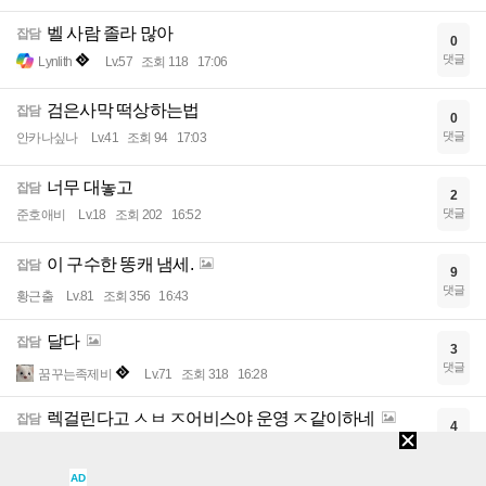
벨 사람 졸라 많아
잡담
0
댓글
Lynlith
Lv.57
조회 118
17:06
검은사막 떡상하는법
잡담
0
댓글
안카나싶나
Lv.41
조회 94
17:03
너무 대놓고
잡담
2
댓글
준호애비
Lv.18
조회 202
16:52
이 구수한 똥캐 냄세.
잡담
9
댓글
황근출
Lv.81
조회 356
16:43
달다
잡담
3
댓글
꿈꾸는족제비
Lv.71
조회 318
16:28
렉걸린다고 ㅅㅂ ㅈ어비스야 운영 ㅈ같이하네
잡담
4
댓글
gtmpjy
Lv.57
조회 328
16:07
AD