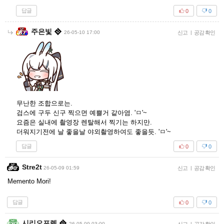
답글
0
0
주은빛
26-05-10 17:00
신고
|
공감 확인
무난한 조합으로는.
검스에 구두 신구 찍으면 예쁠거 같아염. 'ㅁ'~
요즘은 실내에 촬영장 렌탈해서 찍기는 하지만.
더워지기전에 날 좋을날 야외촬영하여도 좋을듯. 'ㅁ'~
답글
0
0
Stre2t
26-05-09 01:59
신고
|
공감 확인
Memento Mori!
답글
0
0
시리오포렐
26-05-09 03:00
|