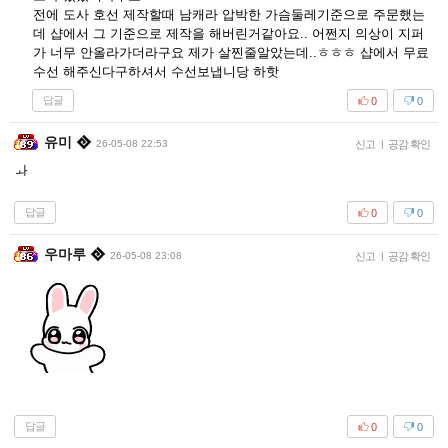
전에 도사 호선 제작할때 남캐라 압박한 가슴둘레기준으로 주문했는
데 샵에서 그 기준으로 제작을 해버린거같아요.. 어쩐지 의상이 지퍼
가 너무 안올라가더라구요 제가 살찐줄알았는데..ㅎㅎㅎ 샵에서 무료
수선 해주신다구하셔서 수선보냅니당 하핫
답글
0
0
유미
26-05-08 22:53
신고
|
공감 확인
ㅘ
답글
0
0
우마루
26-05-08 23:08
신고
|
공감 확인
답글
0
0