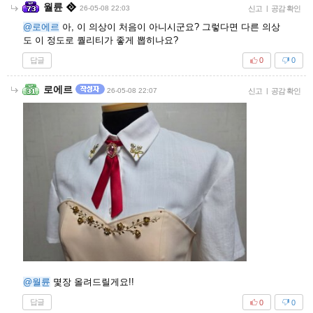
월륜
26-05-08 22:03
신고
|
공감 확인
@로에르
아, 이 의상이 처음이 아니시군요? 그렇다면 다른 의상
도 이 정도로 퀄리티가 좋게 뽑히나요?
답글
0
0
로에르
26-05-08 22:07
신고
|
공감 확인
@월륜
몇장 올려드릴게요!!
답글
0
0