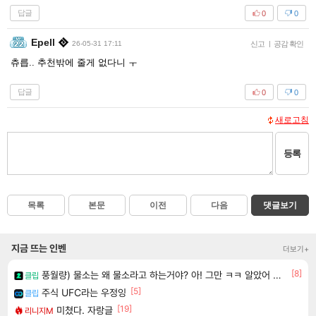
답글
0
0
Epell
26-05-31 17:11
신고
|
공감 확인
츄릅.. 추천밖에 줄게 없다니 ㅜ
답글
0
0
새로고침
등록
목록
본문
이전
다음
댓글보기
지금 뜨는 인벤
더보기+
[8]
풍월량) 물소는 왜 물소라고 하는거야? 아! 그만 ㅋㅋ 알았어 ㅋㅋ
클립
[5]
주식 UFC라는 우정잉
클립
[19]
미쳤다. 자랑글
리니지M