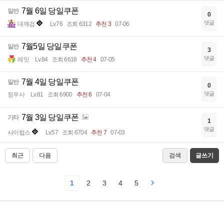
7월 6일 당일쿠폰
일반
0
댓글
대깨검
Lv.76
조회 6312
추천 3
07-06
7월5일 당일쿠폰
일반
3
댓글
레잇
Lv.84
조회 6618
추천 4
07-05
7월 4일 당일쿠폰
일반
0
댓글
정우사
Lv.81
조회 6900
추천 6
07-04
7월 3일 당일쿠폰
기타
1
댓글
사이럽스
Lv.57
조회 6704
추천 7
07-03
최근
다음
검색
글쓰기
1
2
3
4
5