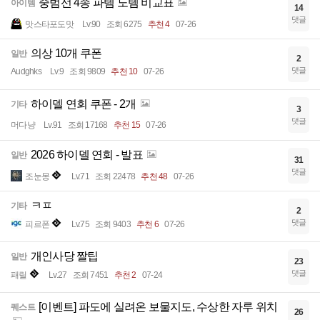
중범선 4종 파템 노템 비교표
아이템
14
댓글
맛스타포도맛
Lv.90
조회 6275
추천 4
07-26
의상 10개 쿠폰
일반
2
댓글
Audghks
Lv.9
조회 9809
추천 10
07-26
하이델 연회 쿠폰 - 2개
기타
3
댓글
머다냥
Lv.91
조회 17168
추천 15
07-26
2026 하이델 연회 - 발표
일반
31
댓글
조눈몽
Lv.71
조회 22478
추천 48
07-26
ㅋㅍ
기타
2
댓글
피르폰
Lv.75
조회 9403
추천 6
07-26
개인사당 짤팁
일반
23
댓글
패릴
Lv.27
조회 7451
추천 2
07-24
[이벤트] 파도에 실려온 보물지도, 수상한 자루 위치
퀘스트
26