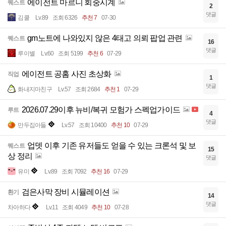
에이전트 마르니 회중시계
퀘스트
2
댓글
김쿨
Lv.89
조회 6326
추천 7
07-30
gm노트에 나와있지 않은 4태고 의뢰 팝업 관련
퀘스트
16
댓글
루이별
Lv.60
조회 5199
추천 6
07-29
에이전트 공홈 사진 초상화
직업
1
댓글
화내지마친구
Lv.57
조회 2684
추천 1
07-29
2026.07.29이후 뉴비/복귀 모험가 스펙업가이드
루트
4
댓글
만두집아들
Lv.57
조회 10400
추천 10
07-29
업뎃 이후 기존 유저들도 얻을 수 있는 크론석 및 보
퀘스트
15
상 정리
댓글
유미
Lv.89
조회 7092
추천 16
07-29
검은사막 장비 시뮬레이션
환기
14
댓글
차아하다
Lv.11
조회 4049
추천 10
07-28