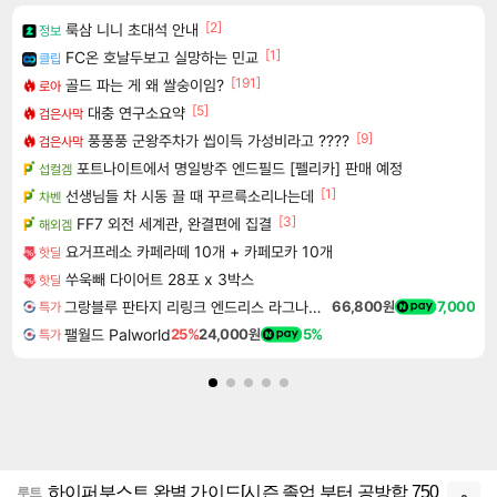
[2]
룩삼 니니 초대석 안내
정보
[1]
FC온 호날두보고 실망하는 민교
클립
[191]
골드 파는 게 왜 쌀숭이임?
로아
[5]
대충 연구소요약
검은사막
[9]
풍풍풍 군왕주차가 씹이득 가성비라고 ????
검은사막
포트나이트에서 명일방주 엔드필드 [펠리카] 판매 예정
섭컬겜
[1]
선생님들 차 시동 끌 때 꾸르륵소리나는데
차벤
[3]
FF7 외전 세계관, 완결편에 집결
해외겜
요거프레소 카페라떼 10개 + 카페모카 10개
핫딜
쑤욱빼 다이어트 28포 x 3박스
핫딜
그랑블루 판타지 리링크 엔드리스 라그나로크 Granblue Fantasy Relink Endless Ragnarok
66,800원
7,000
특가
팰월드 Palworld
25%
24,000원
5%
특가
하이퍼부스트 완벽 가이드[시즌 졸업 부터 공방합 750
루트