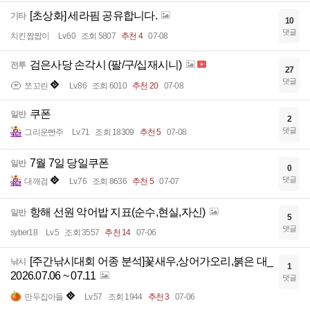
[초상화] 세라핌 공유합니다.
기타
10
댓글
치킨짭짭이
Lv.60
조회 5807
추천 4
07-08
검은사당 손각시 (팔/구/십재시니)
전투
27
댓글
쪼꼬린
Lv.86
조회 6010
추천 20
07-08
쿠폰
일반
2
댓글
그리운빤주
Lv.71
조회 18309
추천 5
07-08
7월 7일 당일쿠폰
일반
0
댓글
대깨검
Lv.76
조회 8636
추천 5
07-07
항해 선원 악어밥 지표(순수,현실,자신)
일반
5
댓글
syber18
Lv.5
조회 3557
추천 14
07-06
[주간낚시대회 어종 분석]꽃새우,상어가오리,붉은 대_
낚시
1
2026.07.06 ~ 07.11
댓글
만두집아들
Lv.57
조회 1944
추천 3
07-06