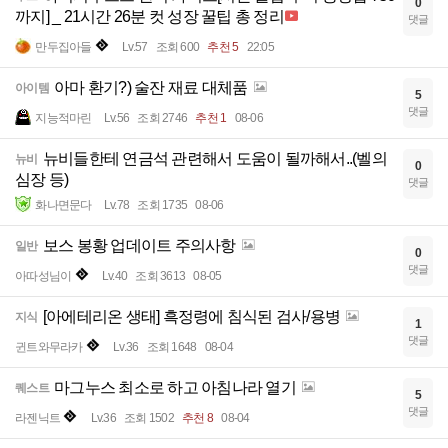
0
까지] _ 21시간 26분 컷 성장 꿀팁 총 정리
댓글
만두집아들
Lv.57
조회 600
추천 5
22:05
아마 환기?) 술잔 재료 대체품
아이템
5
댓글
지능적마린
Lv.56
조회 2746
추천 1
08-06
뉴비들한테 연금석 관련해서 도움이 될까해서..(벨의
뉴비
0
심장 등)
댓글
화나면문다
Lv.78
조회 1735
08-06
보스 봉황 업데이트 주의사항
일반
0
댓글
아따성님이
Lv.40
조회 3613
08-05
[아에테리온 생태] 흑정령에 침식된 검사/용병
지식
1
댓글
귄트와무라카
Lv.36
조회 1648
08-04
마그누스 최소로 하고 아침나라 열기
퀘스트
5
댓글
라젠닉트
Lv.36
조회 1502
추천 8
08-04