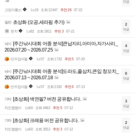
댓글
고양이황소
Lv.19
조회 12447
추천 26
07-22
초상화 (오공,세라핌 추가)
일반
2
댓글
한치
Lv.82
조회 2811
추천 3
07-21
[주간낚시대회 어종 분석]큰납지리,아미아,자가사리_
낚시
4
2026.07.20 ~ 2026.07.25
댓글
만두집아들
Lv.57
조회 1732
추천 5
07-20
[주간낚시대회 어종 분석]도라도,줄삼치,큰입 창꼬치_
낚시
0
2026.07.13 ~ 2026.07.18
댓글
만두집아들
Lv.57
조회 2192
추천 6
07-13
[초상화] 색연필? 버전 공유합니다.
기타
3
댓글
치킨짭짭이
Lv.60
조회 4482
추천 5
07-12
[초상화] 크레용 버전 공유합니다.
기타
2
댓글
치킨짭짭이
Lv.60
조회 3552
추천 3
07-12