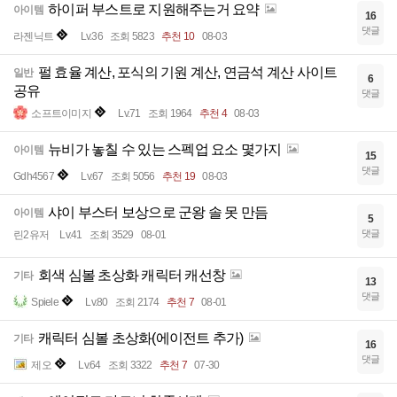
하이퍼 부스트로 지원해주는거 요약
아이템
16
댓글
라젠닉트
Lv.36
조회 5823
추천 10
08-03
펄 효율 계산, 포식의 기원 계산, 연금석 계산 사이트
일반
6
공유
댓글
소프트이미지
Lv.71
조회 1964
추천 4
08-03
뉴비가 놓칠 수 있는 스펙업 요소 몇가지
아이템
15
댓글
Gdh4567
Lv.67
조회 5056
추천 19
08-03
샤이 부스터 보상으로 군왕 솔 못 만듬
아이템
5
댓글
린2유저
Lv.41
조회 3529
08-01
회색 심볼 초상화 캐릭터 캐선창
기타
13
댓글
Spiele
Lv.80
조회 2174
추천 7
08-01
캐릭터 심볼 초상화(에이전트 추가)
기타
16
댓글
제오
Lv.64
조회 3322
추천 7
07-30