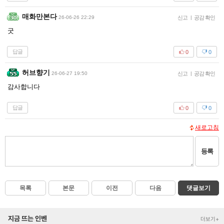
매화만본다
26-06-26 22:29
신고
|
공감 확인
굿
답글
0
0
허브향기
26-06-27 19:50
신고
|
공감 확인
감사합니다
답글
0
0
새로고침
등록
목록
본문
이전
다음
댓글보기
지금 뜨는 인벤
더보기+