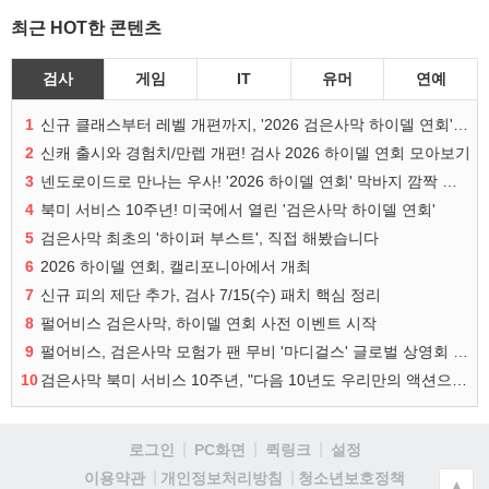
최근 HOT한 콘텐츠
검사
게임
IT
유머
연예
1
신규 클래스부터 레벨 개편까지, '2026 검은사막 하이델 연회' 총정리
2
신캐 출시와 경험치/만렙 개편! 검사 2026 하이델 연회 모아보기
3
넨도로이드로 만나는 우사! '2026 하이델 연회' 막바지 깜짝 공개
4
북미 서비스 10주년! 미국에서 열린 '검은사막 하이델 연회'
5
검은사막 최초의 '하이퍼 부스트', 직접 해봤습니다
6
2026 하이델 연회, 캘리포니아에서 개최
7
신규 피의 제단 추가, 검사 7/15(수) 패치 핵심 정리
8
펄어비스 검은사막, 하이델 연회 사전 이벤트 시작
9
펄어비스, 검은사막 모험가 팬 무비 '마디걸스' 글로벌 상영회 개최
10
검은사막 북미 서비스 10주년, "다음 10년도 우리만의 액션으로"
로그인
PC화면
퀵링크
설정
청소년보호정책
이용약관
개인정보처리방침
▲