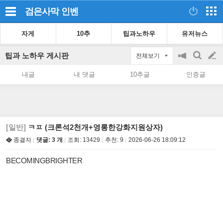
검은사막
인벤
자게
10추
팁과노하우
유저뉴스
팁과 노하우 게시판
전체보기
공
검
글
지
색
내글
내 댓글
10추글
인증글
on/off
쓰
기
[일반]
ㅋㅍ (크론석2천개+영롱한강화지원상자)
종결자
댓글: 3 개
조회:
13429
추천:
9
2026-06-26 18:09:12
BECOMINGBRIGHTER