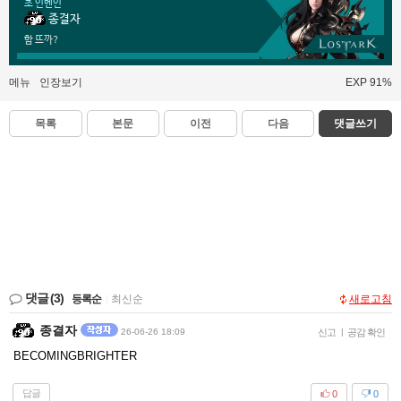
초 인벤인
종결자
함 뜨까?
메뉴
인장보기
EXP 91%
목록
본문
이전
다음
댓글쓰기
댓글
(3)
등록순
|
최신순
새로고침
종결자
26-06-26 18:09
신고
|
공감 확인
BECOMINGBRIGHTER
답글
0
0