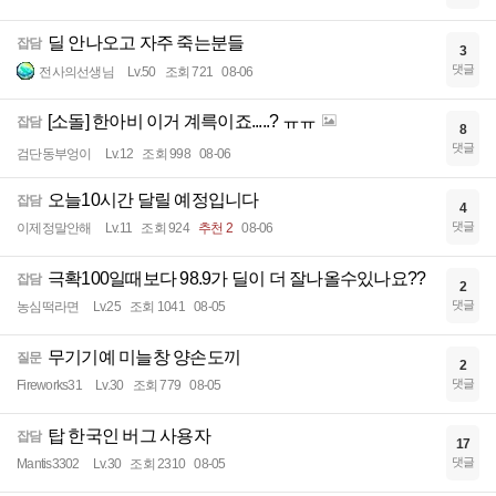
딜 안나오고 자주 죽는분들
잡담
3
댓글
전사의선생님
Lv.50
조회 721
08-06
[소돌] 한아비 이거 계륵이죠.....? ㅠㅠ
잡담
8
댓글
검단동부엉이
Lv.12
조회 998
08-06
오늘10시간 달릴 예정입니다
잡담
4
댓글
이제정말안해
Lv.11
조회 924
추천 2
08-06
극확100일때보다 98.9가 딜이 더 잘나올수있나요??
잡담
2
댓글
농심떡라면
Lv.25
조회 1041
08-05
무기기예 미늘창 양손도끼
질문
2
댓글
Fireworks31
Lv.30
조회 779
08-05
탑 한국인 버그 사용자
잡담
17
댓글
Mantis3302
Lv.30
조회 2310
08-05