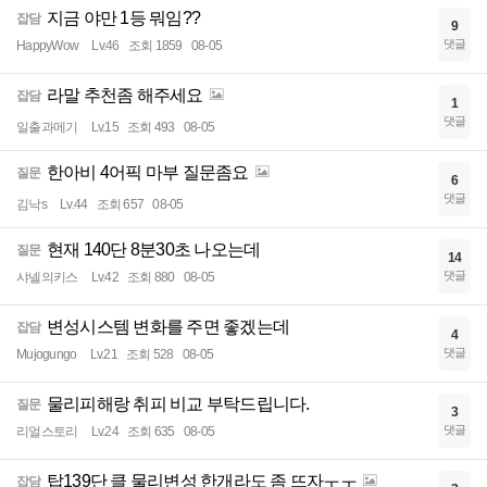
지금 야만 1등 뭐임??
잡담
9
댓글
HappyWow
Lv.46
조회 1859
08-05
라말 추천좀 해주세요
잡담
1
댓글
일출과메기
Lv.15
조회 493
08-05
한아비 4어픽 마부 질문좀요
질문
6
댓글
김낙s
Lv.44
조회 657
08-05
현재 140단 8분30초 나오는데
질문
14
댓글
샤넬의키스
Lv.42
조회 880
08-05
변성시스템 변화를 주면 좋겠는데
잡담
4
댓글
Mujogungo
Lv.21
조회 528
08-05
물리피해랑 취피 비교 부탁드립니다.
질문
3
댓글
리얼스토리
Lv.24
조회 635
08-05
탑139단 클 물리변성 한개라도 좀 뜨자ㅜㅜ
잡담