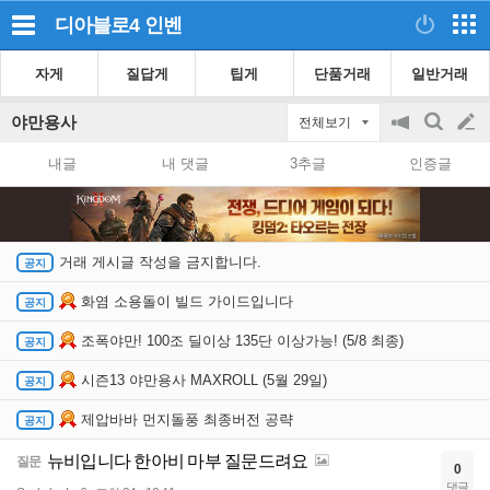
디아블로4
인벤
자게
질답게
팁게
단품거래
일반거래
야만용사
전체보기
공
검
글
지
색
내글
내 댓글
3추글
인증글
on/off
쓰
기
거래 게시글 작성을 금지합니다.
화염 소용돌이 빌드 가이드입니다
조폭야만! 100조 딜이상 135단 이상가능! (5/8 최종)
시즌13 야만용사 MAXROLL (5월 29일)
제압바바 먼지돌풍 최종버전 공략
뉴비입니다 한아비 마부 질문드려요
질문
0
댓글