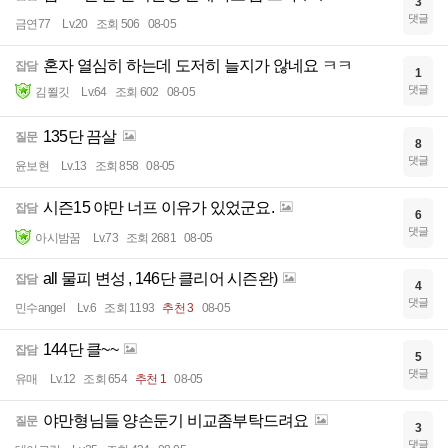
3
댓글
금연77
Lv.20
조회 506
08-05
혼자 열심히 하는데 도저히 늘지가 않네요 ㅋㅋ
잡담
1
댓글
김쬘깃
Lv.64
조회 602
08-05
135단 끔살
질문
8
댓글
윤보현
Lv.13
조회 858
08-05
시즌15 야만 너프 이유가 있었군요.
잡담
6
댓글
아시밤꿈
Lv.73
조회 2681
08-05
all 물피 변성 , 146단 클리어 시즌완)
잡담
4
댓글
민수angel
Lv.6
조회 1193
추천 3
08-05
144단 클~~
잡담
5
댓글
유매
Lv.12
조회 654
추천 1
08-05
야만형님들 양손둔기 비교좀부탁드려요
질문
3
댓글