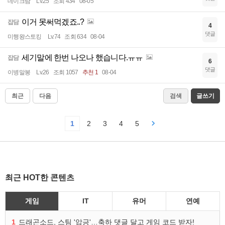
데이크람
Lv.25
조회 434
08-05
이거 못써먹겠죠..?
잡담
4
댓글
미행왕스토킹
Lv.74
조회 634
08-04
세기말에 한번 나오나 했습니다.ㅠㅠ
잡담
6
댓글
이병말봉
Lv.26
조회 1057
추천 1
08-04
최근
다음
검색
글쓰기
1
2
3
4
5
최근 HOT한 콘텐츠
게임
IT
유머
연예
1
드래곤소드, 스팀 '압긍'…축하 댓글 달고 게임 코드 받자!