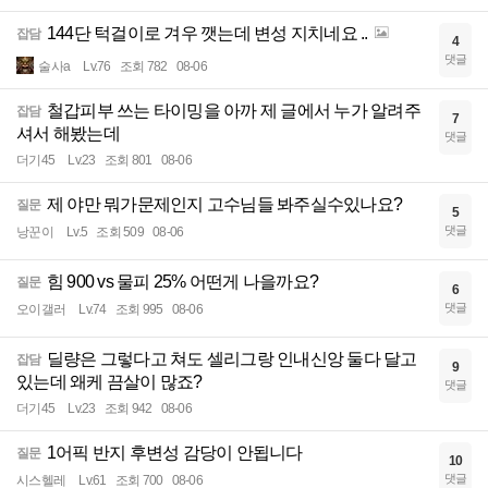
144단 턱걸이로 겨우 깻는데 변성 지치네요 ..
잡담
4
댓글
술사a
Lv.76
조회 782
08-06
철갑피부 쓰는 타이밍을 아까 제 글에서 누가 알려주
잡담
7
셔서 해봤는데
댓글
더기45
Lv.23
조회 801
08-06
제 야만 뭐가문제인지 고수님들 봐주실수있나요?
질문
5
댓글
낭꾼이
Lv.5
조회 509
08-06
힘 900 vs 물피 25% 어떤게 나을까요?
질문
6
댓글
오이갤러
Lv.74
조회 995
08-06
딜량은 그렇다고 쳐도 셀리그랑 인내신앙 둘다 달고
잡담
9
있는데 왜케 끔살이 많죠?
댓글
더기45
Lv.23
조회 942
08-06
1어픽 반지 후변성 감당이 안됩니다
질문
10
댓글
시스헬레
Lv.61
조회 700
08-06