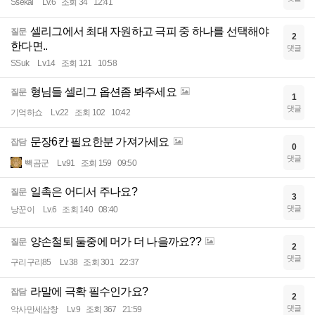
Ssekal
Lv.6
조회 34
12:41
셀리그에서 최대 자원하고 극피 중 하나를 선택해야
질문
2
한다면..
댓글
SSuk
Lv.14
조회 121
10:58
형님들 셀리그 옵션좀 봐주세요
질문
1
댓글
기억하쇼
Lv.22
조회 102
10:42
문장6칸 필요한분 가져가세요
잡담
0
댓글
빽곰군
Lv.91
조회 159
09:50
일촉은 어디서 주나요?
질문
3
댓글
낭꾼이
Lv.6
조회 140
08:40
양손철퇴 둘중에 머가 더 나을까요??
질문
2
댓글
구리구리85
Lv.38
조회 301
22:37
라말에 극확 필수인가요?
잡담
2
댓글
악사만세삼창
Lv.9
조회 367
21:59