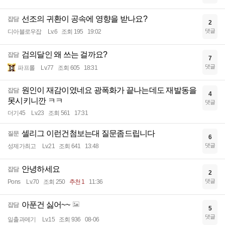
선조의 귀환이 공속에 영향을 받나요?
잡담
2
댓글
디아블로우잡
Lv.6
조회 195
19:02
검의달인 왜 쓰는 걸까요?
잡담
7
댓글
파프롤
Lv.77
조회 605
18:31
원인이 재감이였네요 광폭화가 끝나는데도 재발동을
잡담
4
못시키니깐 ㅋㅋ
댓글
더기45
Lv.23
조회 561
17:31
셀리그 이런건첨보는대 질문좀드립니다
질문
6
댓글
성제가최고
Lv.21
조회 641
13:48
안녕하세요
잡담
2
댓글
Pons
Lv.70
조회 250
추천 1
11:36
아푼건 싫어~~
잡담
5
댓글
일출과메기
Lv.15
조회 936
08-06