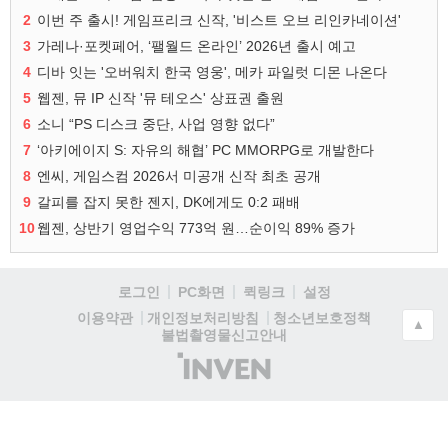
2
이번 주 출시! 게임프리크 신작, '비스트 오브 리인카네이션'
3
가레나·포켓페어, ‘팰월드 온라인’ 2026년 출시 예고
4
디바 잇는 '오버워치 한국 영웅', 메카 파일럿 디몬 나온다
5
웹젠, 뮤 IP 신작 '뮤 테오스' 상표권 출원
6
소니 “PS 디스크 중단, 사업 영향 없다”
7
‘아키에이지 S: 자유의 해협’ PC MMORPG로 개발한다
8
엔씨, 게임스컴 2026서 미공개 신작 최초 공개
9
갈피를 잡지 못한 젠지, DK에게도 0:2 패배
10
웹젠, 상반기 영업수익 773억 원…순이익 89% 증가
로그인
PC화면
퀵링크
설정
청소년보호정책
이용약관
개인정보처리방침
▲
불법촬영물신고안내
(주)
인
벤