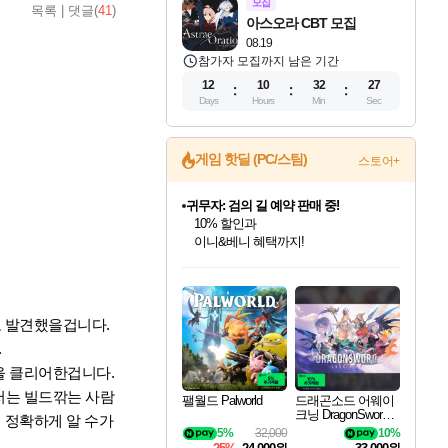
모집
목록
|
댓글(
41
)
아스오라 CBT 모집
08.19
참가자 모집까지 남은 기간
12
10
32
26
Days
Hours
Min
Sec
게임 핫딜 (PC/스팀)
스토어+
비스트 오브 리인카네이션 정식 출시!
게임프릭 신작 IP
네이버 혜택가와 함께 예약하세요!
인벤게임즈 8월 특별 할인!
드래곤소드: 어웨이크닝 입점!
문명 7 특별 할인!
귀무자: 검의 길 예약 판매 중!
커세어 코브 출시 기념 할인!
더 렐릭 퍼스트 가디언 정식 출시
베데스다 40주년 기념 할인 중!
마블 투혼 파이팅 소울즈 예약 판매 중!
캡콤 프렌차이즈 할인 진행 중!
캡콤 일부 상품 상시 할인
스타워즈 은하계 레이서
로블록스 기프트 카드 공식 입점
인기 퍼블리셔 모음!
스팀으로 만나는 드래곤소드!
조선&고려 DLC 출시 예정
10% 할인과
해적'섬'을 발전시키자!
설화x하드코어 액션!
베데스다의 명작들을
마블 히어로 총 출동&화려한 격투!
몬헌, 바하 등 인기 IP를
몬헌 와일즈 & 드래곤즈 도그마2
인벤게임즈에서 10% 추가 적립
Robux를 가장 안전하고
최대 90% 할인가를 만나보세요!
네이버혜택과 함께 만나보세요!
50%할인&추가 적립까지!
이니&베니 혜택까지!
할인&네이버혜택으로 만나보세요!
네이버페이 혜택과 만나보세요!
40주년 프로모션으로 만나보세요!
네이버 포인트 혜택까지!
할인가에 만나보세요!
일부 에디션 상시 할인!
혜택으로 예약 판매 중
편안하게 충전하세요
로 발견했을겁니다.
.
을 클리어한겁니다.
저는 빌드깎는 사람
팰월드 Palworld
드래곤소드 어웨이
크닝 DragonSword A
 정확하게 알 수가
wakening
5%
32,000
10%