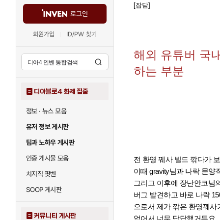
[잡담]
로그인
회원가입
ID/PW 찾기
해외 유튜버 국
하는 부분
디아블로4 화제 집중
정보 · 뉴스 모음
유저 정보 게시판
팁과 노하우 게시판
인증 게시물 모음
전 환영 꿰사 빌드 깎다가
이때 gravity님과 나락 
치지직 팟벤
그리고 이후에 장난안코님의 
SOOP 게시판
버그 발견하고 바로 나락 1
으로서 제가 깎은 환영꿰사가
커뮤니티 게시판
없어서 너무 답답했거든요.