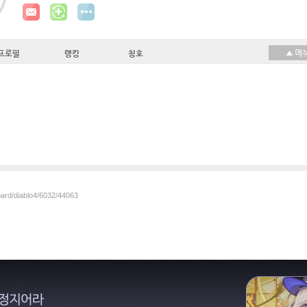
프로필
랭킹
칭호
oard/diablo4/6032/44063