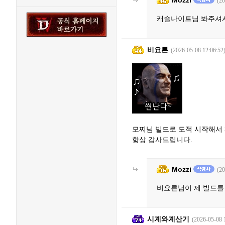
Mozzi
(20
캐슬나이트님 봐주셔
비요른
(2026-05-08 12:06:52
모찌님 빌드로 도적 시작해서
항상 감사드립니다.
Mozzi
(20
비요른님이 제 빌드를
시계와계산기
(2026-05-08 