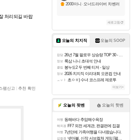
2000이니
·
오너드라이버 차벤러
잘 처리되길 바랍
새로고침
오늘의 치지직
오늘의 SOOP
26년 7월 팔로우 상승량 TOP 30 - 월간 치지직
잡담
룩삼 니니 초대석 안내
정보
봉누도2 두 번째 티저 - 일상
클립
2026 치지직 이리대회 오픈컵 안내
정보
초ㅇㅎ) 수녀 코스프레 제로투
ㅗㅜㅑ
더보기+
스팸신고
추천 확인
오늘의 팟벤
오늘의 핫벤
동해바다 추암해수욕장
여행
FF7 외전 세계관, 완결편에 집결
해외겜
7년만에 가족여행을 다녀왔습니다.
여행
넷마블, 신작 서브컬쳐 게임 [펄 인 블루] 티저 사이트 오픈
섭컬겜