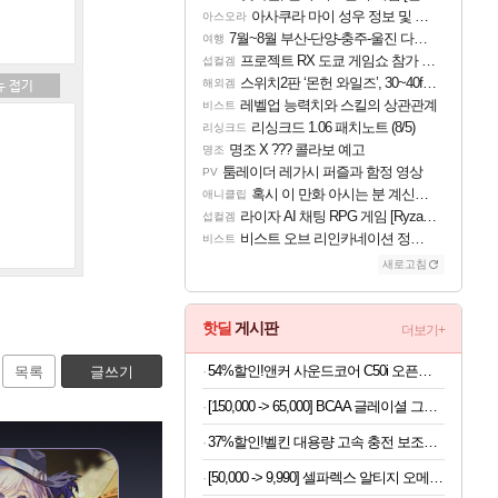
아사쿠라 마이 성우 정보 및 주요 필모
아스오라
7월~8월 부산-단양-충주-울진 다녀왔어요~
여행
프로젝트 RX 도쿄 게임쇼 참가 결정
섭컬겜
스위치2판 ‘몬헌 와일즈’, 30~40fps 목표 추정
해외겜
레벨업 능력치와 스킬의 상관관계
비스트
리싱크드 1.06 패치노트 (8/5)
리싱크드
명조 X ??? 콜라보 예고
명조
툼레이더 레가시 퍼즐과 함정 영상
PV
혹시 이 만화 아시는 분 계신가요
애니클립
라이자 AI 채팅 RPG 게임 [RyzaChat: AI] 공개
섭컬겜
비스트 오브 리인카네이션 정보/공략글 모음
비스트
새로고침
핫딜
게시판
더보기+
54%할인!앤커 사운드코어 C50i 오픈형 러닝 블루투스 이어폰 D1101
목록
글쓰기
[150,000 -> 65,000] BCAA 글레이셜 그레이프 745g x 2개
37%할인!벨킨 대용량 고속 충전 보조배터리
[50,000 -> 9,990] 셀파렉스 알티지 오메가3 10캡슐 x 10박스