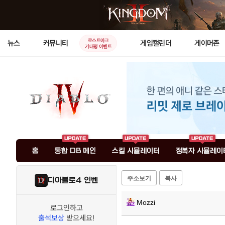
로스트아크
뉴스
커뮤니티
게임캘린더
게이머존
기대평 이벤트
홈
통합 DB 메인
스킬 시뮬레이터
정복자 시뮬레이
주소보기
복사
디아블로4 인벤
Mozzi
로그인하고
출석보상
받으세요!