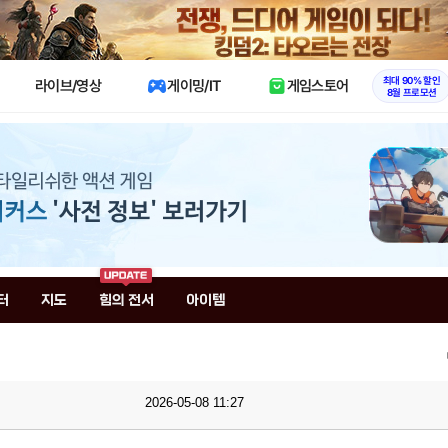
X
최대 90% 할인
라이브/영상
게이밍/IT
게임스토어
8월 프로모션
터
지도
힘의 전서
아이템
2026-05-08 11:27