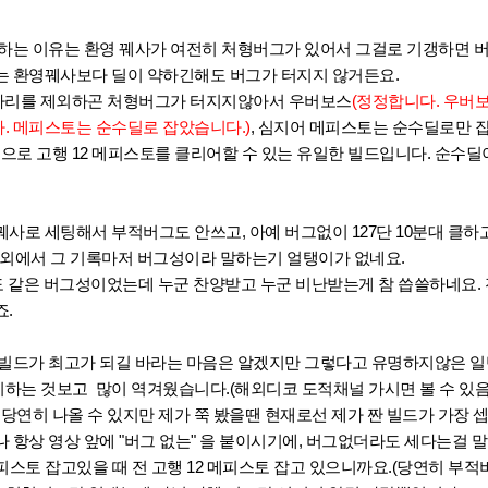
갱하는 이유는 환영 꿰사가 여전히 처형버그가 있어서 그걸로 기갱하면 
는 환영꿰사보다 딜이 약하긴해도 버그가 터지지 않거든요.
 메아리를 제외하곤 처형버그가 터지지않아서 우버보스
(정정합니다. 우버
. 메피스토는 순수딜로 잡았습니다.)
, 심지어 메피스토는 순수딜로만 잡
적으로 고행 12 메피스토를 클리어할 수 있는 유일한 빌드입니다. 순수딜
사로 세팅해서 부적버그도 안쓰고, 아예 버그없이 127단 10분대 클하고
해외에서 그 기록마저 버그성이라 말하는기 얼탱이가 없네요.
도 같은 버그성이었는데 누군 찬양받고 누군 비난받는게 참 씁쓸하네요. 
.
 빌드가 최고가 되길 바라는 마음은 알겠지만 그렇다고 유명하지않은 일
하는 것보고 많이 역겨웠습니다.(해외디코 도적채널 가시면 볼 수 있음
 당연히 나올 수 있지만 제가 쭉 봤을땐 현재로선 제가 짠 빌드가 가장 셉
 항상 영상 앞에 "버그 없는" 을 붙이시기에, 버그없더라도 세다는걸 
피스토 잡고있을 때 전 고행 12 메피스토 잡고 있으니까요.(당연히 부적