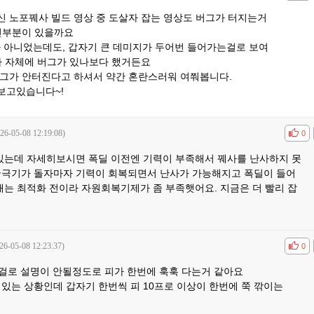
 노포꿰사 빌드 영상 중 도살자 잡는 영상도 버그가 터지는거
놓친부분이 있을까요
아니었는데도, 갑자기 큰 데미지가 두어번 들어가는걸로 보여
사 자체에 버그가 있나보다 했거든요
버그가 안터진다고 하셔서 약간 혼란스러워 여쭤봅니다.
보고있습니다~!
26-05-08 12:19:08)
공감
비공
0
 있는데 자세히보시면 폭딜 이전엔 기력이 부족해서 꿰사를 난사하지 못
궁극기가 돌자마자 기력이 회복되면서 난사가 가능해지고 폭딜이 들어
때는 최적화 전이라 자원회복기제가 좀 부족햇어요. 지금은 더 빨리 잡
26-05-08 12:23:37)
공감
비공
0
걸로 설명이 안될정도로 피가 한번에 훅훅 다는거 같아요
있는 상황인데 갑자기 한번씩 피 10프로 이상이 한번에 쭉 깎이는