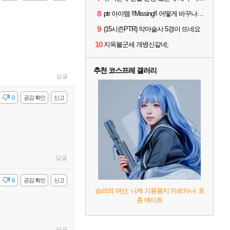
8
ptr 아이템 !!Missing!! 어떻게 바꾸나요 ㅠ
9
(15시즌PTR) 악마술사 5경이 뜨네요
10
지옥불군세 개병신같네;
추천 코스프레 갤러리
답글
감
0
공감 확인
신고
답글
감
0
공감 확인
신고
승리의 여신: 니케 기묭묭지 아르카나: 포
츈 메이트
답글