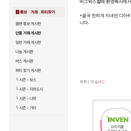
버그픽스할때 환영꿰사에서 
홍보 · 거래 · 파티찾기
+결국 친하게 지내던 디아4
니다.
클랜 홍보 게시판
단품 거래 게시판
일반 거래 게시판
나눔 게시판
버스 게시판
파티 찾기 게시판
└
시즌 - 보스
목록
|
댓글(
41
)
└
시즌 - 지하도시
└
시즌 - 나락
└
시즌 - 기타