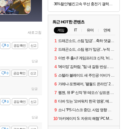
36%할인!벨킨고속 무선 충전기 갤럭시S26 아이폰17 호환
최근 HOT한 콘텐츠
게임
IT
유머
연예
새로고침
1
드래곤소드, 스팀 '압긍'…축하 댓글 달고 게임 코드 받자!
감
0
공감 확인
신고
2
드래곤소드, 스팀 평가 '압긍'...누적 판매량 20만장 돌파
3
이번 주 출시! 게임프리크 신작, '비스트 오브 리인카네이션'
답글
4
'에이밍' 김하람, "팀 내 갈등 반성... 끝까지 뛰고 싶었다"
감
0
공감 확인
신고
5
스텔라 블레이드 새 주인공 이비가 부릅니다, 'Wanna be in LOVE' 뮤비 공개
6
가레나·포켓페어, ‘팰월드 온라인’ 2026년 출시 예고
답글
7
웹젠, 뮤 IP 신작 '뮤 테오스' 상표권 출원
8
디바 잇는 '오버워치 한국 영웅', 메카 파일럿 디몬 나온다
감
0
공감 확인
신고
9
소니 “PS 디스크 중단, 사업 영향 없다”
답글
10
‘아키에이지 S: 자유의 해협’ PC MMORPG로 개발한다