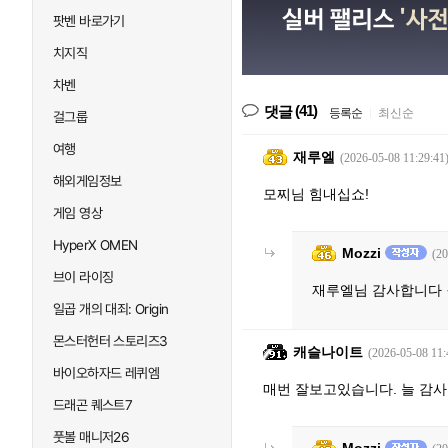
팟벤 바로가기
치지직
차벤
(41)
댓글
등록순
|
최신순
걸그룹
여행
재루엘
(2026-05-08 11:29:41
해외게임정보
모찌님 힘내십쇼!
게임 영상
HyperX OMEN
Mozzi
(20
브이 라이징
재루엘님 감사합니다
일곱 개의 대죄: Origin
몬스터헌터 스토리즈3
캐슬나이트
(2026-05-08 11:
바이오하자드 레퀴엠
매번 잘보고있습니다. 늘 감사
드래곤 퀘스트7
풋볼 매니저26