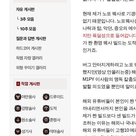
자유 게시판
현재 제가 노포 꿰사로 기
└
3추 모음
없기 때문입니다. 노포꿰사
나락과 탑, 악던, 증오의
└
10추 모음
지만 폭딜성으로 들어갑니다
질문과 답변 게시판
가 짠 환영 꿰사 빌드는 도
하드코어 게시판
인거죠.
득템 자랑 갤러리
버그 안터지게하려고 노포 꿰
외형 꾸미기 갤러리
했지만(영상 안올리는중) 
M1PY 이사람의 맹독 칼춤
직업 게시판
발할 의도였을 뿐인데 말이죠
야만용사
드루이드
해외 유튜버들이 본인이 짠
까내리면서까지 본인을 과시
강령술사
도적
제가 짠 빌드보다 센 빌드가
원소술사
혼령사
조하는 이유는 해외나 국내나
해외 유튜버들이 고행10 메
성기사
악마술사