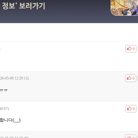
)
공감
비공
0
26-05-08 12:20:13)
공감
비공
0
 ㅠㅠ
40:07)
공감
비공
0
합니다(__)