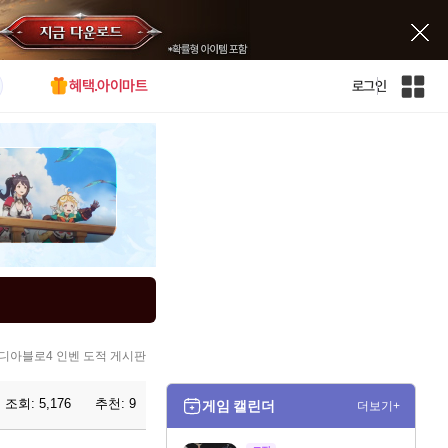
혜택.아이마트
로그인
인
벤
전
체
사
이
트
맵
디아블로4 인벤 도적 게시판
조회:
5,176
추천:
9
게임 캘린더
더보기+