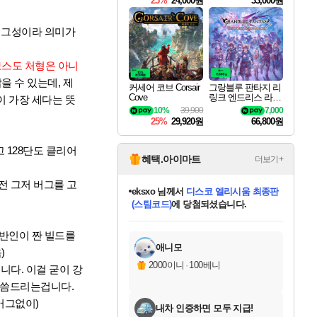
25%
24,000원
33,000원
버그성이라 의미가
보스도 처형은 아니
을 수 있는데, 제
커세어 코브 Corsair
그랑블루 판타지 리
Cove
링크 엔드리스 라그
이 가장 세다는 뜻
나로크 Granblue Fa
10%
39,900
7,000
ntasy Relink Endless
25%
29,920원
66,800원
Ragnarok
 128단도 클리어
혜택.아이마트
더보기+
전 그저 버그를 고
eksxo
님께서
디스코 엘리시움 최종판
(스팀코드)
에 당첨되셨습니다.
칠부
님께서
네이버페이 1만원
미오몬도
아기쿠키
설레임v
어느덧
동작그만
영웅97
우는무
유리별
나무아래쉼터
달빛아이
밍끼
해무
스태지
안드레아
어느날
꺽다리아조씨
농업코코
꾸링내
님께서
님께서
님께서
님께서
님께서
님께서
님께서
님께서
님께서
님께서
님께서
님께서
님께서
님께서
님께서
님께서
로블록스 기프트카드
엘든 링 밤의 통치자
님께서
님께서
엘든 링 밤의 통치자
네이버페이 1만원
로블록스 기프트카드
(본편포함) 데이브 더
네이버페이 1만원
로블록스 기프트카드
인투 더 브리치
로블록스 기프트카드
엘든 링 밤의 통치자
(본편포함) 데이브 더
(본편포함) 데이브 더
드래곤 퀘스트 XI S
파이어걸 핵 앤
몬스터 헌터 라이즈 +
로블록스
로블록스
교환권
에 당첨되셨습니다.
디럭스 에디션 (스팀코드)
다이버 인 더 정글 번들 (스팀코드)
1만원권
디럭스 에디션 (스팀코드)
다이버 인 더 정글 번들 (스팀코드)
(스팀코드)
교환권
1만원권
기프트카드 1만 5천원권
지나간 시간을 찾아서 데피니티브
2만원권
디럭스 에디션 (스팀코드)
다이버 인 더 정글 번들 (스팀코드)
스플래시 레스큐 DX (스팀코드)
교환권
기프트카드 1만원권
선브레이크 (스팀코드)
8천원권
에 당첨되셨습니다.
에 당첨되셨습니다.
에 당첨되셨습니다.
에 당첨되셨습니다.
를 교환.
를 교환.
에 당첨되셨습니다.
에
를 교환.
를 교환.
에
에
에
에
에
에
에
반인이 짠 빌드를
당첨되셨습니다.
당첨되셨습니다.
당첨되셨습니다.
당첨되셨습니다.
에디션 (스팀코드)
당첨되셨습니다.
당첨되셨습니다.
당첨되셨습니다.
당첨되셨습니다.
를 교환.
애니모
)
2000이니
·
100베니
니다. 이걸 굳이 강
말씀드리는겁니다.
버그없이)
내차 인증하면 모두 지급!