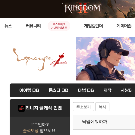
로스트아크
뉴스
커뮤니티
게임캘린더
게이머존
기대평 이벤트
아이템 DB
몬스터 DB
마법 DB
제작
사냥터
주소보기
복사
리니지 클래식 인벤
닉넴에뭐하까
로그인하고
출석보상
받으세요!