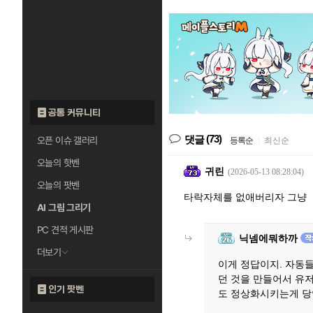
공통 커뮤니티
(73)
댓글
오픈 이슈 갤러리
등록순
|
최신순
오늘의 핫벤
귀린
(2026-05-13 08:28:04)
오늘의 팟벤
타락자체를 없애버리자 그냥
AI 그림 그리기
PC 견적 게시판
닉넴에뭐하까
더보기
이게 정답이지. 자동
던 것을 만들어서 유
인기 팟벤
도 정상화시키는게 당