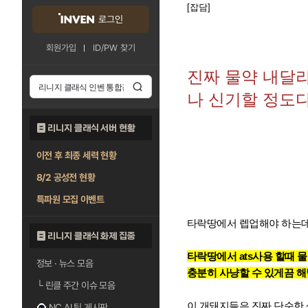
[잡담]
로그인
회원가입
ID/PW 찾기
진짜 물약 내달
나 신기할 정도
리니지 클래식 서버 현황
이전 후 최종 세력 현황
8/2 공성전 현황
특파원 모집 이벤트
타락땅에서 렙업해야 하는데
리니지 클래식 화제 집중
타락땅에서 ats사용 할때
정보 · 뉴스 모음
충분히 사냥할 수 있게끔 해
└
린클 주간 이슈 모음
이 개돼지들은 진짜 단순한
NC AI 팁 게시판