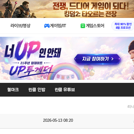
X
최대 90% 할인
라이브/영상
게이밍/IT
게임스토어
8월 프로모션
혈마크
린클 인방
린클 유튜브
리니
2026-05-13 08:20