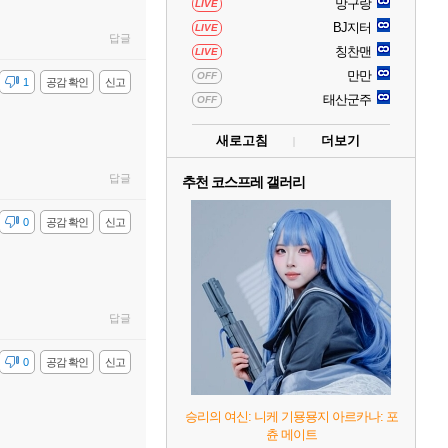
망구랑
LIVE
BJ지터
LIVE
답글
칭찬맨
LIVE
만만
OFF
감
1
공감 확인
신고
태산군주
OFF
새로고침
더보기
답글
추천 코스프레 갤러리
감
0
공감 확인
신고
답글
감
0
공감 확인
신고
승리의 여신: 니케 기묭묭지 아르카나: 포
츈 메이트