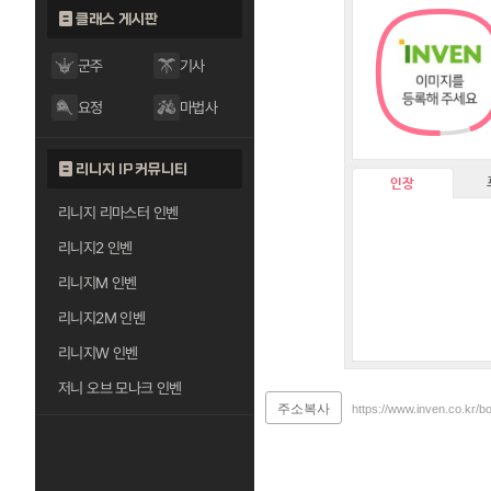
클래스 게시판
군주
기사
요정
마법사
리니지 IP 커뮤니티
인장
리니지 리마스터 인벤
리니지2 인벤
리니지M 인벤
리니지2M 인벤
리니지W 인벤
저니 오브 모나크 인벤
주소복사
https://www.inven.co.kr/b