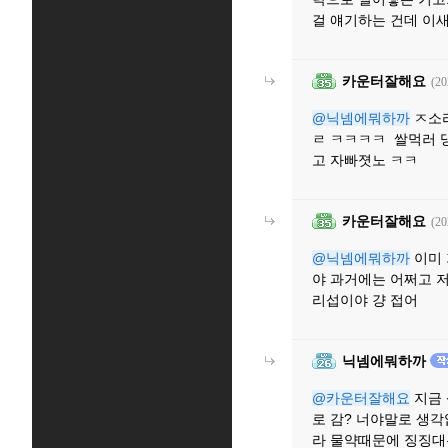
걸 얘기하는 건데 이
카운터잘해요
(20
@닉넴에뭐하까
ㅈ소리
ㄹ ㅋㅋㅋㅋ 쌀먹러 댕
고 자빠졋노 ㅋㅋ
카운터잘해요
(20
@닉넴에뭐하까
이미 
야 과거에는 어쩌고 
리섭이야 걍 접어
닉넴에뭐하까
@카운터잘해요
지금 
로 감? 너야말로 생
라 물약때문에 징징대