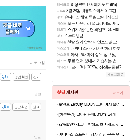
리싱크드 1.06 패치노트 (8/5)
리싱크드
8월 28일 넷플릭스에서 예고편 공개 예정
GTA6
유니버스 채널 특별 코너 | 자신만의 스타일
명조
모든 바우에라 업그레이드 아이템 획득 위치 공략 (89개)
비스트
스위치2판 ‘몬헌 와일즈’, 30~40fps 목표 추정
해외겜
스누피냥님
명조
AI발 원가 압박, 메인보드값 오르나
해외겜
캐릭터 소개 - 카가미하라 하루
아스오라
아사쿠라 마이 성우 정보 및 주요 필모
아스오라
쿠를 먼저 보내서 기습하는 법
비스트
새로고침
메모리 3사, 2027년 생산분 완판?
해외겜
새로고침
감
0
공감 확인
신고
핫딜
게시판
더보기+
답글
토앤토 Zerovity MOON 크림 여자 슬리퍼 Z-SL-V2CR
감
0
공감 확인
신고
[하루특가] 갈아만든배, 340ml, 24개
72%할인>지그비 빅헤드 초미세모 칫솔, 12개입, 1세트
아디다스 스프린터 남자 러닝 운동 숏 팬츠 블랙 KE3571
답글