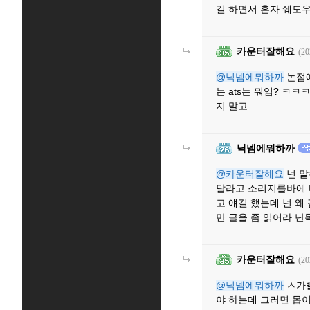
길 하면서 혼자 쉐도우
카운터잘해요
(20
@닉넴에뭐하까
논점에
는 ats는 뭐임? ㅋ
지 말고
닉넴에뭐하까
@카운터잘해요
넌 말
달라고 소리지를바에 
고 얘길 했는데 넌 
만 글을 좀 읽어라 
카운터잘해요
(20
@닉넴에뭐하까
ㅅ가빨
야 하는데 그러면 몹