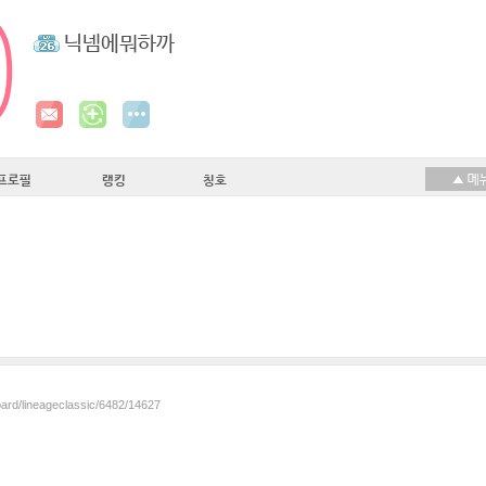
닉넴에뭐하까
프로필
랭킹
칭호
oard/lineageclassic/6482/14627