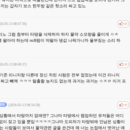
새끼는 갑자기 보스 한두방 같은 헛소리 싸고 있노
26-05-13 08:47:56)
공감
비공
0
노 그럼 첨부터 타땅을 삭제하자 하지 물약 소모량을 줄이게 ㅇㅈ
 팔아야 하는데 nc8럼이 약팔아 댕값 나락가니까 울부짖는 소리 하
26-05-13 08:49:37)
공감
비공
0
기존 리니지랑 다른데 정신 차린 사람은 전부 접었는데 이건 리니지
저쩌고 빼엑 ㅋㅋㅋ 탈출할 능지도 없는게 과거는 과거는 ㅇㅈㄹ 이거 프
(2026-05-13 08:54:59)
공감
비공
0
상황에서 타땅까지 없애면? 그나마 타땅에서 렙업하던 유저들은 어디
각없이 짖고 있을 뿐임ㅋㅋㅋㅋ그나마 도피처가 타땅밖에 안남은 상황이
는 사람들이 보여서 물약관련 글을 쓴건데 왜 너는 논점에서 벗어난 얘