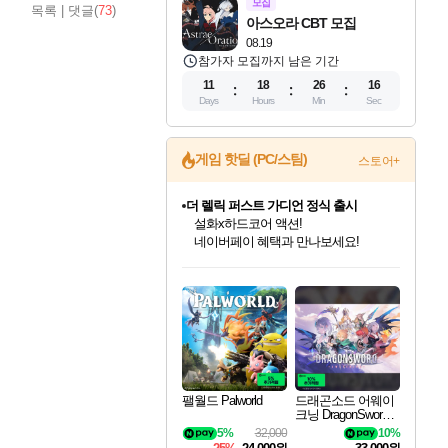
모집
목록
|
댓글(
73
)
아스오라 CBT 모집
08.19
참가자 모집까지 남은 기간
11
18
26
15
Days
Hours
Min
Sec
게임 핫딜 (PC/스팀)
더 렐릭 퍼스트 가디언 정식 출시
스토어+
설화x하드코어 액션!
네이버페이 혜택과 만나보세요!
베데스다 40주년 기념 할인 중!
베데스다의 명작들을
40주년 프로모션으로 만나보세요!
인벤게임즈 8월 특별 할인!
드래곤소드: 어웨이크닝 입점!
문명 7 특별 할인!
마블 투혼 파이팅 소울즈 정식출시!
귀무자: 검의 길 예약 판매 중!
비스트 오브 리인카네이션 정식 출시!
커세어 코브 출시 기념 할인!
캡콤 프렌차이즈 할인 진행 중!
캡콤 일부 상품 상시 할인
스타워즈 은하계 레이서
로블록스 기프트 카드 공식 입점
인기 퍼블리셔 모음!
스팀으로 만나는 드래곤소드!
조선&고려 DLC 출시 예정
마블 히어로 총 출동&화려한 격투!
10% 할인과
게임프릭 신작 IP
해적'섬'을 발전시키자!
몬헌, 바하 등 인기 IP를
몬헌 와일즈 & 드래곤즈 도그마2
인벤게임즈에서 10% 추가 적립
Robux를 가장 안전하고
최대 90% 할인가를 만나보세요!
네이버혜택과 함께 만나보세요!
50%할인&추가 적립까지!
네이버 포인트 혜택까지!
이니&베니 혜택까지!
네이버 혜택가와 함께 예약하세요!
할인&네이버혜택으로 만나보세요!
할인가에 만나보세요!
일부 에디션 상시 할인!
혜택으로 예약 판매 중
편안하게 충전하세요
팰월드 Palworld
드래곤소드 어웨이
크닝 DragonSword A
wakening
5%
32,000
10%