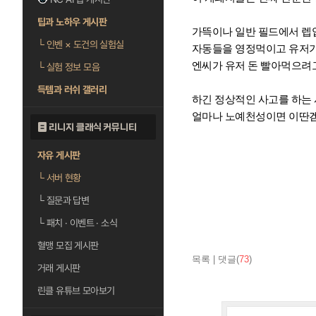
팁과 노하우 게시판
가뜩이나 일반 필드에서 렙
└
인벤 × 도건의 실험실
자동들을 영정먹이고 유저가
엔씨가 유저 돈 빨아먹으려
└
실험 정보 모음
득템과 러쉬 갤러리
하긴 정상적인 사고를 하는 
얼마나 노예천성이면 이딴겜
리니지 클래식 커뮤니티
자유 게시판
└
서버 현황
└
질문과 답변
└
패치 · 이벤트 · 소식
혈맹 모집 게시판
목록
|
댓글(
73
)
거래 게시판
린클 유튜브 모아보기