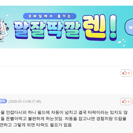
공감
비공
0
(2026-05-13 08:37:49)
공감
비공
0
들을 안잡다시피 하니 필드에 자동이 넘치고 결국 타락이라는 있지도 않
저들 돈빨아먹고 불편하게 하는것임. 자동을 잡고나면 경험치랑 드랍율
연하고 그렇게 되면 타락도 필요가 없음