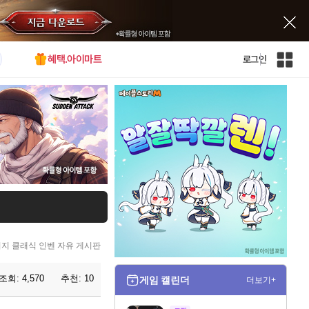
혜택.아이마트
로그인
인
벤
전
체
사
이
트
맵
지 클래식 인벤 자유 게시판
조회:
4,570
추천:
10
게임 캘린더
더보기+