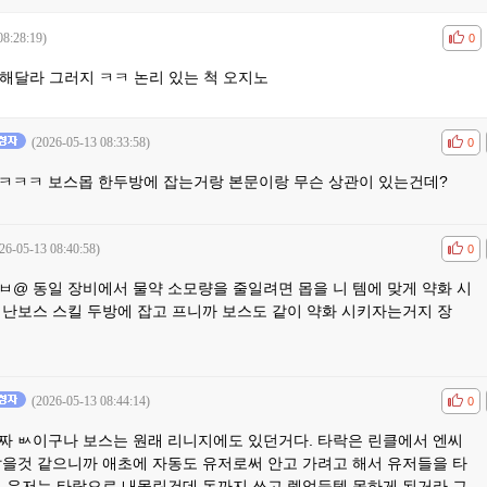
08:28:19)
공감
비공
0
해달라 그러지 ㅋㅋ 논리 있는 척 오지노
(2026-05-13 08:33:58)
공감
비공
0
ㅋㅋㅋ 보스몹 한두방에 잡는거랑 본문이랑 무슨 상관이 있는건데?
26-05-13 08:40:58)
공감
비공
0
ㅂ@ 동일 장비에서 물약 소모량을 줄일려면 몹을 니 템에 맞게 약화 시
 난보스 스킬 두방에 잡고 프니까 보스도 같이 약화 시키자는거지 장
(2026-05-13 08:44:14)
공감
비공
0
짜 ㅄ이구나 보스는 원래 리니지에도 있던거다. 타락은 린클에서 엔씨
잡을것 같으니까 애초에 자동도 유저로써 안고 가려고 해서 유저들을 타
. 유저는 타락으로 내몰린건데 돈까지 쓰고 렙업득템 못하게 된거라 그