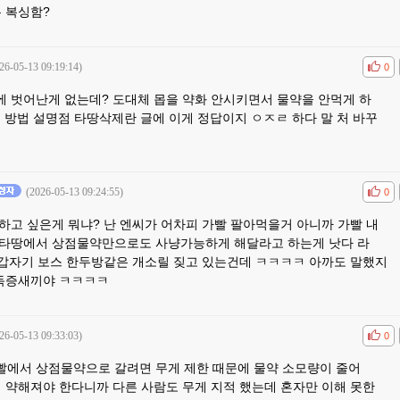
 복싱함?
26-05-13 09:19:14)
공감
비공
0
 벗어난게 없는데? 도대체 몹을 약화 안시키면서 물약을 안먹게 하
ㅋㅋ 방법 설명점 타땅삭제란 글에 이게 정답이지 ㅇㅈㄹ 하다 말 처 바꾸
(2026-05-13 09:24:55)
공감
비공
0
하고 싶은게 뭐냐? 난 엔씨가 어차피 가빨 팔아먹을거 아니까 가빨 내
타땅에서 상점물약만으로도 사냥가능하게 해달라고 하는게 낫다 라
왜 갑자기 보스 한두방같은 개소릴 짖고 있는건데 ㅋㅋㅋㅋ 아까도 말했지
난독증새끼야 ㅋㅋㅋㅋ
26-05-13 09:33:03)
공감
비공
0
에서 상점물약으로 갈려면 무게 제한 때문에 물약 소모량이 줄어
이 약해져야 한다니까 다른 사람도 무게 지적 했는데 혼자만 이해 못한