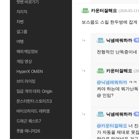
팟벤 바로가기
카운터잘해요
(2026-05-13 
치지직
차벤
보스몹도 스킬 한두방에 잡게 
걸그룹
닉넴에뭐하까
여행
해외게임정보
전형적인 난독증이네 
게임 영상
카운터잘해요
HyperX OMEN
(20
브이 라이징
@닉넴에뭐하까
ㅋㅋ 
켜야 하는데 뭐가난독
일곱 개의 대죄: Origin
@ 인임?
몬스터헌터 스토리즈3
바이오하자드 레퀴엠
닉넴에뭐하까
드래곤 퀘스트7
@카운터잘해요
너 진
풋볼 매니저26
가 자동을 제대로 못
락으로 밀어넣은 거고