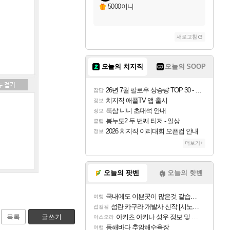
5000이니
새로고침
오늘의 치지직
오늘의 SOOP
26년 7월 팔로우 상승량 TOP 30 - 월간 치지직
잡담
치지직 애플TV 앱 출시
정보
룩삼 니니 초대석 안내
정보
봉누도2 두 번째 티저 - 일상
클립
2026 치지직 이리대회 오픈컵 안내
정보
더보기+
오늘의 팟벤
오늘의 핫벤
국내에도 이쁜곳이 많은것 같습니다
여행
섬란 카구라 개발사 신작 [시노비 넥서스] 연내 출시 예정
섭컬겜
목록
글쓰기
아키츠 아키나 성우 정보 및 주요 필모
아스오라
동해바다 추암해수욕장
여행