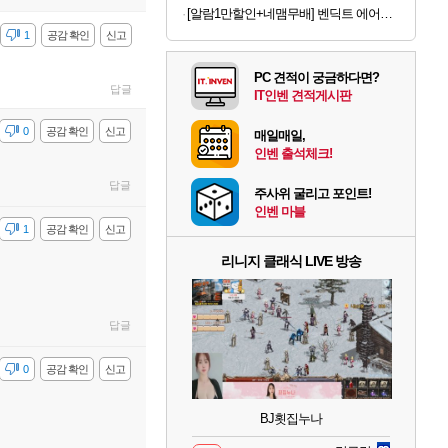
[알람1만할인+네맴무배] 벤딕트 에어건 무선 미니 송풍기 초강력 콤프레샤 세차 캠핑 컴퓨터 청소 가정용 마하1
감
1
공감 확인
신고
PC 견적이 궁금하다면?
답글
IT인벤 견적게시판
감
0
공감 확인
신고
매일매일,
인벤 출석체크!
답글
주사위 굴리고 포인트!
인벤 마블
감
1
공감 확인
신고
리니지 클래식 LIVE 방송
답글
감
0
공감 확인
신고
BJ횟집누나