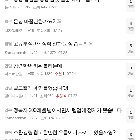
1
댓글
돌격바바
Lv.19
조회 695
07-25
문장 바꿀만한가요?
질문
4
댓글
사자왕레오
Lv.19
조회 899
07-25
고유부적 3개 장착 신화 문장 습득 !!
잡담
5
댓글
Samjasonnoh
Lv.12
조회 1372
07-25
강령한번 키워볼라는데
잡담
3
댓글
미스터단칼
Lv.55
조회 1826
추천 1
07-24
빌드플래너 만들었습니닷!
잡담
1
댓글
일어나다말어
Lv.11
조회 958
추천 4
07-23
정복자 200레벨 넘어서면서 렙업에 정체가 왔습니다
질문
1
댓글
Samjasonnoh
Lv.12
조회 874
07-23
소환강령 참고할만한 유툽이나 사이트 있을까영?
잡담
3
댓글