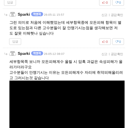
답글
0
0
Sparki
26-05-11 15:57
신고
|
공감 확인
그런 의미로 처음에 이해했었는데 세부항목중에 모든피해 항목이 별
도로 있는점과 다른 고수분들이 잘 안챙기시는점을 생각해보면 저
도 잘못 이해햇나 싶습니다
답글
0
0
Sparki
26-05-12 08:07
신고
|
공감 확인
세부항목쪽 보니까 모든피해계수 올릴 시 암흑 과같은 속성피해가 올
라가더라구요
고수분들이 안챙기시는 이유는 모든피해계수 자리에 취약피해올리려
고 그러시는것 같습니다