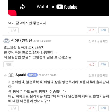
여기 참고하시면 좋습니다
답글
0
0
신이내린검신
26-05-11 23:50
신고
|
공감 확인
혹...제압 몇까지 뜨시나요?
전 추방목은 안쓰고 14가 만땅인데...
더 올릴방법 없을까 고민중에 글을 보았네요.ㅠ
답글
0
0
Sparki
26-05-12 08:40
신고
|
공감 확인
기본제압 4, 붉은축복 4, 해일 위상을 양손무기에 적용시 8이 올라갑니
다
총 16에 피파도 쓰면 18까지 상승합니다
다만 피파도로 올라가는 제압 2에 대해서 딜상승이 제대로 반영되는지
에 대한 의문들이 있더라구요
답글
0
0