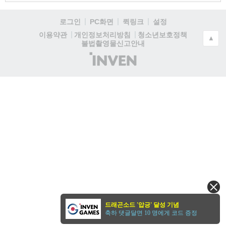
로그인
PC화면
퀵링크
설정
청소년보호정책
이용약관
개인정보처리방침
▲
불법촬영물신고안내
(주)
인
벤
드래곤소드 '압긍' 달성 기념
축하 댓글달면 10 명에게 코드 증정