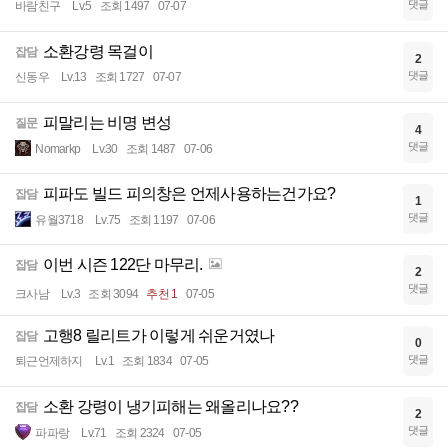
댓글
바람친구
Lv.5
조회 1497
07-07
소환강령 목걸이
잡담
2
댓글
신동우
Lv.13
조회 1727
07-07
피말리는 비명 변성
질문
4
댓글
Nomarkp
Lv.30
조회 1487
07-06
피파도 빌드 피의창은 언제사용하는건가요?
잡담
1
댓글
유월3718
Lv.75
조회 1197
07-06
이번 시즌 122단 마무리.
잡담
2
댓글
크사남
Lv.3
조회 3094
추천 1
07-05
고행8 릴리트가 이렇게 쉬운거였나
잡담
0
댓글
퇴근언제하지
Lv.1
조회 1834
07-05
소환 강령이 냉기피해는 왜올리나요??
잡담
2
댓글
파파랑
Lv.71
조회 2324
07-05