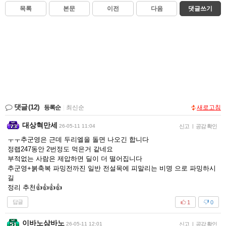
목록
본문
이전
다음
댓글쓰기
댓글
(12)
등록순
|
최신순
새로고침
대상혁만세
26-05-11 11:04
신고
|
공감 확인
ㅜㅜ추군영은 근데 두리엘을 돌면 나오긴 합니다
정랩247동안 2번정도 먹은거 같네요
부적없는 사람은 제압하면 딜이 더 떨어집니다
추군영+붉축복 파밍전까진 일반 전설목에 피말리는 비명 으로 파밍하시
길
정리 추천👍👍👍👍
답글
1
0
이바노삼바노
26-05-11 12:01
신고
|
공감 확인