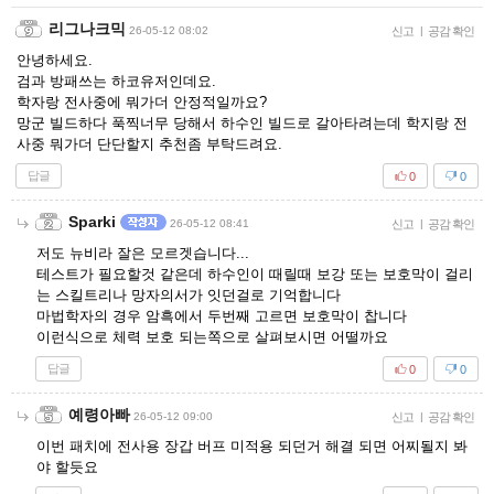
리그나크믹
26-05-12 08:02
신고
|
공감 확인
안녕하세요.
검과 방패쓰는 하코유저인데요.
학자랑 전사중에 뭐가더 안정적일까요?
망군 빌드하다 푹찍너무 당해서 하수인 빌드로 갈아타려는데 학지랑 전
사중 뭐가더 단단할지 추천좀 부탁드려요.
답글
0
0
Sparki
26-05-12 08:41
신고
|
공감 확인
저도 뉴비라 잘은 모르겟습니다...
테스트가 필요할것 같은데 하수인이 때릴때 보강 또는 보호막이 걸리
는 스킬트리나 망자의서가 잇던걸로 기억합니다
마법학자의 경우 암흑에서 두번째 고르면 보호막이 찹니다
이런식으로 체력 보호 되는쪽으로 살펴보시면 어떨까요
답글
0
0
예령아빠
26-05-12 09:00
신고
|
공감 확인
이번 패치에 전사용 장갑 버프 미적용 되던거 해결 되면 어찌될지 봐
야 할듯요