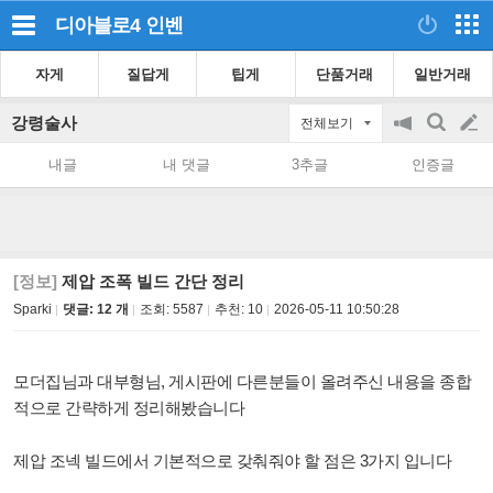
디아블로4
인벤
자게
질답게
팁게
단품거래
일반거래
강령술사
전체보기
공
검
글
지
색
내글
내 댓글
3추글
인증글
on/off
쓰
기
[정보]
제압 조폭 빌드 간단 정리
Sparki
댓글: 12 개
조회:
5587
추천:
10
2026-05-11 10:50:28
모더집님과 대부형님, 게시판에 다른분들이 올려주신 내용을 종합
적으로 간략하게 정리해봤습니다
제압 조넥 빌드에서 기본적으로 갖춰줘야 할 점은 3가지 입니다