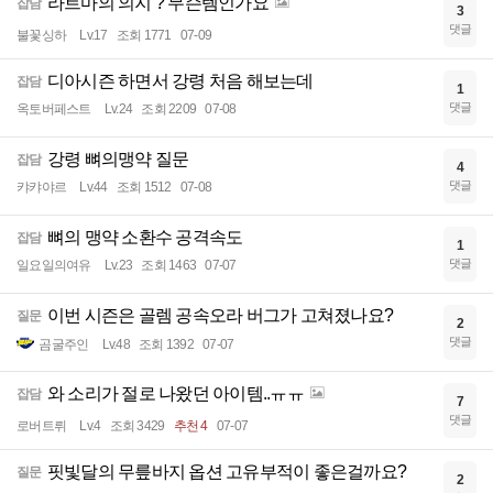
라트마의 의지 ? 무슨템인가요
잡담
3
댓글
불꽃싱하
Lv.17
조회 1771
07-09
디아시즌 하면서 강령 처음 해보는데
잡담
1
댓글
옥토버페스트
Lv.24
조회 2209
07-08
강령 뼈의맹약 질문
잡담
4
댓글
캬캬야르
Lv.44
조회 1512
07-08
뼈의 맹약 소환수 공격속도
잡담
1
댓글
일요일의여유
Lv.23
조회 1463
07-07
이번 시즌은 골렘 공속오라 버그가 고쳐졌나요?
질문
2
댓글
곰굴주인
Lv.48
조회 1392
07-07
와 소리가 절로 나왔던 아이템..ㅠㅠ
잡담
7
댓글
로버트뤼
Lv.4
조회 3429
추천 4
07-07
핏빛달의 무릎바지 옵션 고유부적이 좋은걸까요?
질문
2