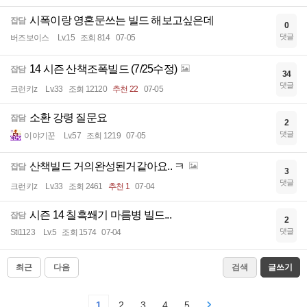
시폭이랑 영혼문쓰는 빌드 해보고싶은데
잡담
0
댓글
버즈보이스
Lv.15
조회 814
07-05
14 시즌 산책조폭빌드 (7/25수정)
잡담
34
댓글
크런키z
Lv.33
조회 12120
추천 22
07-05
소환 강령 질문요
잡담
2
댓글
이야기꾼
Lv.57
조회 1219
07-05
산책빌드 거의완성된거같아요.. ㅋ
잡담
3
댓글
크런키z
Lv.33
조회 2461
추천 1
07-04
시즌 14 칠흑쐐기 마름병 빌드...
잡담
2
댓글
Sti1123
Lv.5
조회 1574
07-04
최근
다음
검색
글쓰기
1
2
3
4
5