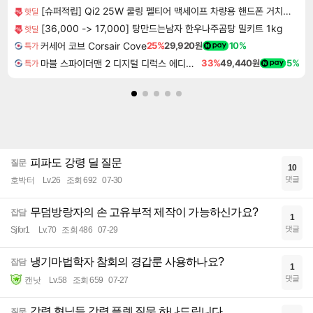
[슈퍼적립] Qi2 25W 쿨링 펠티어 맥세이프 차량용 핸드폰 거치대 고속 무선 충전기 EV25MFAQ
핫딜
[36,000 -> 17,000] 탕만드는남자 한우나주곰탕 밀키트 1kg
핫딜
커세어 코브 Corsair Cove
25%
29,920원
10%
특가
마블 스파이더맨 2 디지털 디럭스 에디션 Marvel's Spider-Man 2 Digital Deluxe Edition
33%
49,440원
5%
특가
피파도 강령 딜 질문
질문
10
댓글
호박터
Lv.26
조회 692
07-30
무덤방랑자의 손 고유부적 제작이 가능하신가요?
잡담
1
댓글
Sjfor1
Lv.70
조회 486
07-29
냉기마법학자 참회의 경갑룬 사용하나요?
잡담
1
댓글
캔낫
Lv.58
조회 659
07-27
강령 형님들 강령 플렛 질문 하나드립니다.
질문