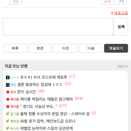
답글
0
0
새로고침
등록
목록
본문
이전
다음
댓글보기
지금 뜨는 인벤
더보기+
[17]
초ㅇㅎ) 수녀 코스프레 제로투
ㅗㅜㅑ
[10]
결혼 발표하는 킴성태 ㄷㄷㄷ
클립
[49]
쫀지 실시간
로아
[618]
메이플 렉걸리는 애들은 참고해라
메이플
[271]
“ 경기도 사실상 부도. ”
메이플
[2]
올해 청룡 수상자의 본업 영상 - 스테이씨 윤
걸그룹
AI발 원가 압박, 메인보드값 오르나
해외겜
레벨업 능력치와 스킬의 상관관계
비스트