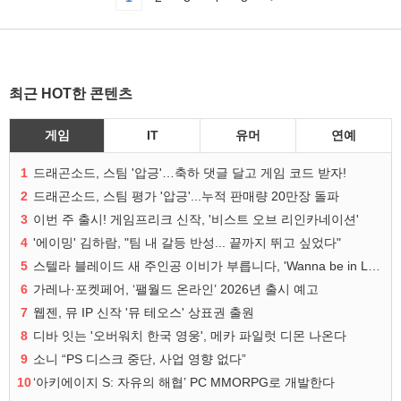
최근 HOT한 콘텐츠
게임
IT
유머
연예
1
드래곤소드, 스팀 '압긍'…축하 댓글 달고 게임 코드 받자!
2
드래곤소드, 스팀 평가 '압긍'...누적 판매량 20만장 돌파
3
이번 주 출시! 게임프리크 신작, '비스트 오브 리인카네이션'
4
'에이밍' 김하람, "팀 내 갈등 반성... 끝까지 뛰고 싶었다"
5
스텔라 블레이드 새 주인공 이비가 부릅니다, 'Wanna be in LOVE' 뮤비 공개
6
가레나·포켓페어, ‘팰월드 온라인’ 2026년 출시 예고
7
웹젠, 뮤 IP 신작 '뮤 테오스' 상표권 출원
8
디바 잇는 '오버워치 한국 영웅', 메카 파일럿 디몬 나온다
9
소니 “PS 디스크 중단, 사업 영향 없다”
10
‘아키에이지 S: 자유의 해협’ PC MMORPG로 개발한다