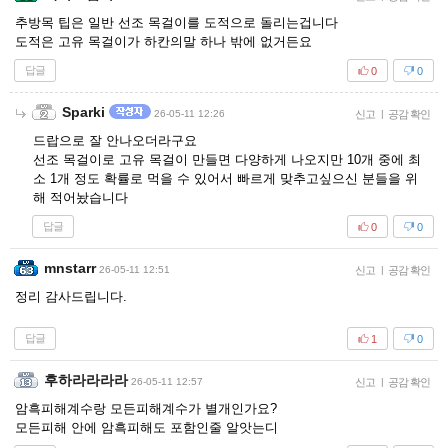
추방목 팁은 일반 선조 목걸이를 도적으로 돌리는겁니다
도적은 고유 목걸이가 하칸의말 하나 밖에 없거든요
답글
0
0
Sparki
26-05-11 12:26
신고
|
공감 확인
드랍으로 잘 안나오더라구요
선조 목걸이로 고유 목걸이 만들면 다양하게 나오지만 10개 중에 최
소 1개 정도 확률로 먹을 수 있어서 빠르게 맞추고싶으신 분들을 위
해 적어놨습니다
답글
0
0
mnstarr
26-05-11 12:51
신고
|
공감 확인
정리 감사드립니다.
답글
1
0
후하라라라라
26-05-11 12:57
신고
|
공감 확인
암흑피해계수랑 모든피해계수가 별개인가요?
모든피해 안에 암흑피해도 포함인줄 알앗는디