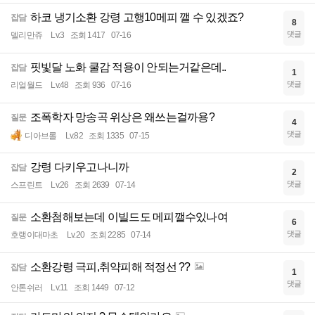
하코 냉기소환 강령 고행10메피 깰 수 있겠죠?
잡담
8
댓글
델리만쥬
Lv.3
조회 1417
07-16
핏빛달 노화 쿨감 적용이 안되는거같은데..
잡담
1
댓글
리얼월드
Lv.48
조회 936
07-16
조폭학자 망송곡 위상은 왜쓰는걸까용?
질문
4
댓글
디아브롤
Lv.82
조회 1335
07-15
강령 다키우고나니까
잡담
2
댓글
스프린트
Lv.26
조회 2639
07-14
소환첨해보는데 이빌드도 메피깰수있나여
질문
6
댓글
호랭이대마초
Lv.20
조회 2285
07-14
소환강령 극피,취약피해 적정선 ??
잡담
1
댓글
안톤쉬러
Lv.11
조회 1449
07-12