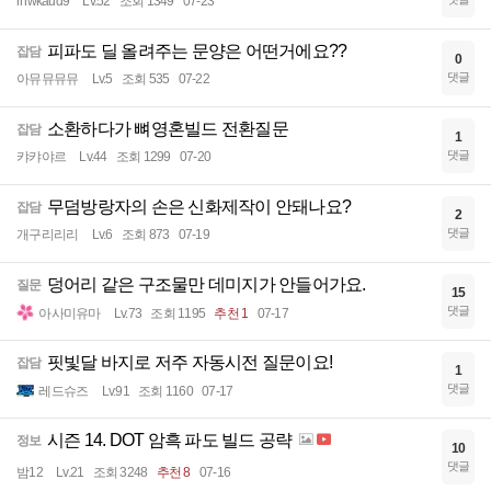
rnwkaud9
Lv.52
조회 1349
07-23
피파도 딜 올려주는 문양은 어떤거에요??
잡담
0
댓글
아뮤뮤뮤뮤
Lv.5
조회 535
07-22
소환하다가 뼈영혼빌드 전환질문
잡담
1
댓글
캬캬야르
Lv.44
조회 1299
07-20
무덤방랑자의 손은 신화제작이 안돼나요?
잡담
2
댓글
개구리리리
Lv.6
조회 873
07-19
덩어리 같은 구조물만 데미지가 안들어가요.
질문
15
댓글
아사미유마
Lv.73
조회 1195
추천 1
07-17
핏빛달 바지로 저주 자동시전 질문이요!
잡담
1
댓글
레드슈즈
Lv.91
조회 1160
07-17
시즌 14. DOT 암흑 파도 빌드 공략
정보
10
댓글
밤12
Lv.21
조회 3248
추천 8
07-16