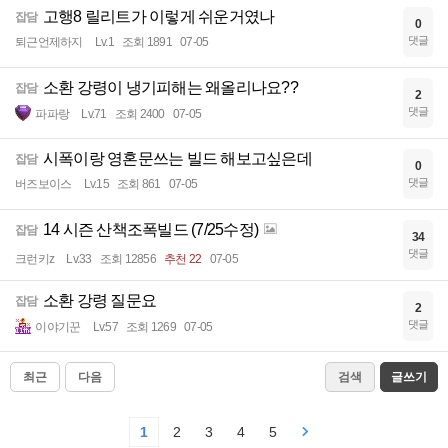
고행8 릴리트가 이렇게 쉬운거였나
잡담
0
댓글
퇴근언제하지
Lv.1
조회 1891
07-05
소환 강령이 냉기피해는 왜올리나요??
잡담
2
댓글
파파랑
Lv.71
조회 2400
07-05
시폭이랑 영혼문쓰는 빌드 해보고싶은데
잡담
0
댓글
버즈보이스
Lv.15
조회 861
07-05
14 시즌 산책조폭빌드 (7/25수정)
잡담
34
댓글
크런키z
Lv.33
조회 12856
추천 22
07-05
소환 강령 질문요
잡담
2
댓글
이야기꾼
Lv.57
조회 1269
07-05
최근
다음
검색
글쓰기
1
2
3
4
5