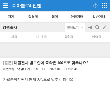
디아블로4
인벤
자게
질답게
팁게
단품거래
일반거래
강령술사
전체보기
공
검
글
지
색
내글
내 댓글
3추글
인증글
on/off
쓰
기
[질문]
해골전사 빌드인데 극확은 100프로 맞추나요?
마인뽀옹
댓글: 1 개
조회:
1411
2026-06-01 17:36:36
가르룬까지해서 현재 98.5프로 맞추긴 했어요