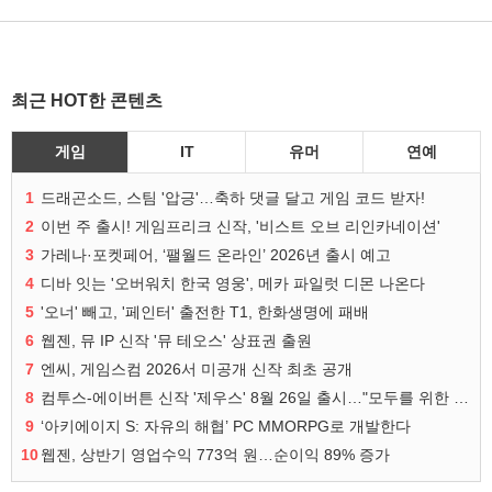
최근 HOT한 콘텐츠
게임
IT
유머
연예
1
드래곤소드, 스팀 '압긍'…축하 댓글 달고 게임 코드 받자!
2
이번 주 출시! 게임프리크 신작, '비스트 오브 리인카네이션'
3
가레나·포켓페어, ‘팰월드 온라인’ 2026년 출시 예고
4
디바 잇는 '오버워치 한국 영웅', 메카 파일럿 디몬 나온다
5
'오너' 빼고, '페인터' 출전한 T1, 한화생명에 패배
6
웹젠, 뮤 IP 신작 '뮤 테오스' 상표권 출원
7
엔씨, 게임스컴 2026서 미공개 신작 최초 공개
8
컴투스-에이버튼 신작 '제우스' 8월 26일 출시…"모두를 위한 경쟁"
9
‘아키에이지 S: 자유의 해협’ PC MMORPG로 개발한다
10
웹젠, 상반기 영업수익 773억 원…순이익 89% 증가