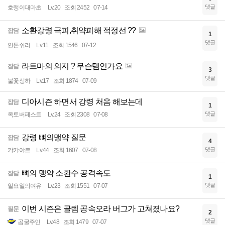
댓글
호랭이대마초
Lv.20
조회 2452
07-14
소환강령 극피,취약피해 적정선 ??
잡담
1
댓글
안톤쉬러
Lv.11
조회 1546
07-12
라트마의 의지 ? 무슨템인가요
잡담
3
댓글
불꽃싱하
Lv.17
조회 1874
07-09
디아시즌 하면서 강령 처음 해보는데
잡담
1
댓글
옥토버페스트
Lv.24
조회 2308
07-08
강령 뼈의맹약 질문
잡담
4
댓글
캬캬야르
Lv.44
조회 1607
07-08
뼈의 맹약 소환수 공격속도
잡담
1
댓글
일요일의여유
Lv.23
조회 1551
07-07
이번 시즌은 골렘 공속오라 버그가 고쳐졌나요?
질문
2
댓글
곰굴주인
Lv.48
조회 1479
07-07