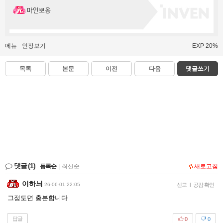
마인뽀옹
메뉴
인장보기
EXP 20%
목록
본문
이전
다음
댓글쓰기
댓글
(1)
등록순
|
최신순
새로고침
이하늬
26-06-01 22:05
신고
|
공감 확인
그정도면 충분합니다
답글
0
0