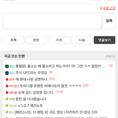
새로고침
등록
목록
본문
이전
다음
댓글보기
지금 뜨는 인벤
더보기+
[9]
풍월량) 물소는 왜 물소라고 하는거야? 아! 그만 ㅋㅋ 알았어 ㅋㅋ
클립
[8]
주식 UFC라는 우정잉
클립
[39]
얘 뭔데 나랑 공명하냐
로아
[96]
트리니엘 유명한 비매너유저 발견 ㅋㅋㅋㅋ
아이온2
[109]
순애 길드 입장문 입니다.
메이플
합천 을 다녀왔습니다
여행
v.1.0.7 패치노트
비스트
[페르소나5: 더 팬텀 X] 괴도 영상 l 타카마키 안·댄싱 스타
PV