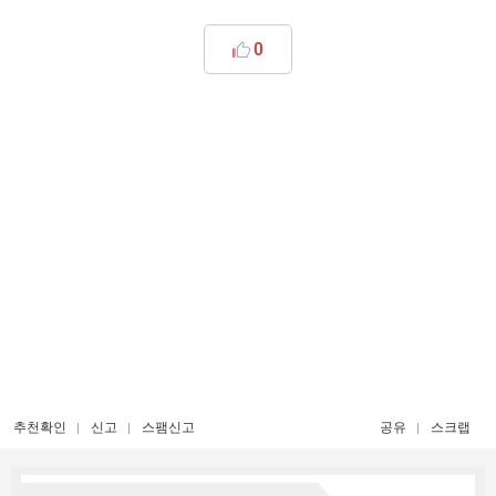
0
추천확인
신고
스팸신고
공유
스크랩