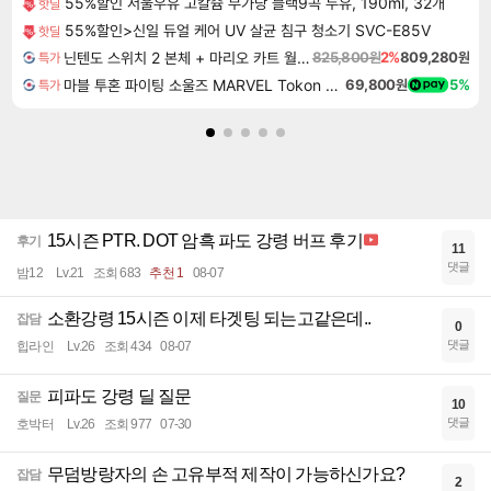
55%할인 서울우유 고칼슘 무가당 블랙9곡 두유, 190ml, 32개
핫딜
55%할인>신일 듀얼 케어 UV 살균 침구 청소기 SVC-E85V
핫딜
닌텐도 스위치 2 본체 + 마리오 카트 월드 + 포켓몬스터 레전드 ZA 닌텐도 스위치 2 에디션 번들
825,800원
2%
809,280원
특가
마블 투혼 파이팅 소울즈 MARVEL Tokon Fighting Souls
69,800원
5%
특가
15시즌 PTR. DOT 암흑 파도 강령 버프 후기
후기
11
댓글
밤12
Lv.21
조회 683
추천 1
08-07
소환강령 15시즌 이제 타겟팅 되는고같은데..
잡담
0
댓글
힙라인
Lv.26
조회 434
08-07
피파도 강령 딜 질문
질문
10
댓글
호박터
Lv.26
조회 977
07-30
무덤방랑자의 손 고유부적 제작이 가능하신가요?
잡담
2