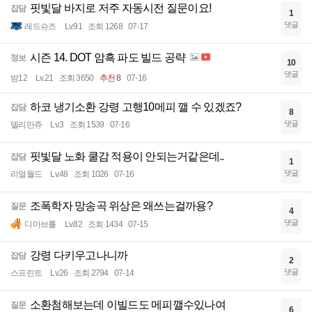
핏빛달 바지로 저주 자동시전 질문이요!
잡담
1
댓글
레드슈즈
Lv.91
조회 1268
07-17
시즌 14. DOT 암흑 파도 빌드 공략
정보
10
댓글
밤12
Lv.21
조회 3650
추천 8
07-16
하코 냉기소환 강령 고행10메피 깰 수 있겠죠?
잡담
8
댓글
델리만쥬
Lv.3
조회 1539
07-16
핏빛달 노화 쿨감 적용이 안되는거같은데..
잡담
1
댓글
리얼월드
Lv.48
조회 1026
07-16
조폭학자 망송곡 위상은 왜쓰는걸까용?
질문
4
댓글
디아브롤
Lv.82
조회 1434
07-15
강령 다키우고나니까
잡담
2
댓글
스프린트
Lv.26
조회 2794
07-14
소환첨해보는데 이빌드도 메피깰수있나여
질문
6