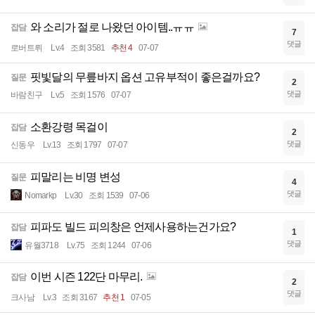
와 소리가 절로 나왔던 아이템..ㅠㅠ
잡담
7
댓글
로버트뤼
Lv.4
조회 3581
추천 4
07-07
핏빛달의 무릎바지 옵션 고유부적이 좋은걸까요?
질문
2
댓글
바람친구
Lv.5
조회 1576
07-07
소환강령 목걸이
잡담
2
댓글
신동우
Lv.13
조회 1797
07-07
피말리는 비명 변성
질문
4
댓글
Nomarkp
Lv.30
조회 1539
07-06
피파도 빌드 피의창은 언제사용하는건가요?
잡담
1
댓글
유월3718
Lv.75
조회 1244
07-06
이번 시즌 122단 마무리.
잡담
2
댓글
크사남
Lv.3
조회 3167
추천 1
07-05