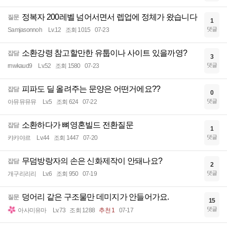
정복자 200레벨 넘어서면서 렙업에 정체가 왔습니다
질문
1
댓글
Samjasonnoh
Lv.12
조회 1015
07-23
소환강령 참고할만한 유툽이나 사이트 있을까영?
잡담
3
댓글
rnwkaud9
Lv.52
조회 1580
07-23
피파도 딜 올려주는 문양은 어떤거에요??
잡담
0
댓글
아뮤뮤뮤뮤
Lv.5
조회 624
07-22
소환하다가 뼈영혼빌드 전환질문
잡담
1
댓글
캬캬야르
Lv.44
조회 1447
07-20
무덤방랑자의 손은 신화제작이 안돼나요?
잡담
2
댓글
개구리리리
Lv.6
조회 950
07-19
덩어리 같은 구조물만 데미지가 안들어가요.
질문
15
댓글
아사미유마
Lv.73
조회 1288
추천 1
07-17