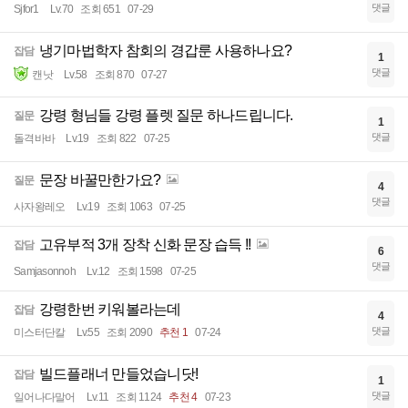
댓글
Sjfor1
Lv.70
조회 651
07-29
냉기마법학자 참회의 경갑룬 사용하나요?
잡담
1
댓글
캔낫
Lv.58
조회 870
07-27
강령 형님들 강령 플렛 질문 하나드립니다.
질문
1
댓글
돌격바바
Lv.19
조회 822
07-25
문장 바꿀만한가요?
질문
4
댓글
사자왕레오
Lv.19
조회 1063
07-25
고유부적 3개 장착 신화 문장 습득 !!
잡담
6
댓글
Samjasonnoh
Lv.12
조회 1598
07-25
강령한번 키워볼라는데
잡담
4
댓글
미스터단칼
Lv.55
조회 2090
추천 1
07-24
빌드플래너 만들었습니닷!
잡담
1
댓글
일어나다말어
Lv.11
조회 1124
추천 4
07-23